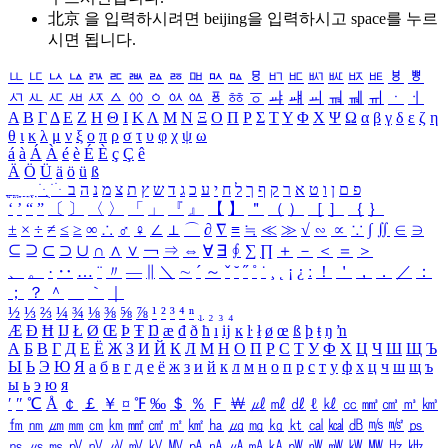
北京 을 입력하시려면
beijing
을 입력하시고 space를 누르
시면 됩니다.
ㅥ
ㅦ
ㅧ
ㅨ
ㅩ
ㅪ
ㅫ
ㅬ
ㅭ
ㅮ
ㅯ
ㅰ
ㅱ
ㅲ
ㅳ
ㅴ
ㅵ
ㅶ
ㅷ
ㅸ
ㅹ
ㅺ
ㅻ
ㅼ
ㅽ
ㅾ
ㅿ
ㆀ
ㆁ
ㆂ
ㆃ
ㆄ
ㆅ
ㆆ
ㆇ
ㆈ
ㆉ
ㆊ
ㆋ
ㆌ
ㆍ
ㆎ
Α
Β
Γ
Δ
Ε
Ζ
Η
Θ
Ι
Κ
Λ
Μ
Ν
Ξ
Ο
Π
Ρ
Σ
Τ
Υ
Φ
Χ
Ψ
Ω
α
β
γ
δ
ε
ζ
η
θ
ι
κ
λ
μ
ν
ξ
ο
π
ρ
σ
τ
υ
φ
χ
ψ
ω
á
à
Á
À
é
è
É
È
ç
Ç
ê
Ä
Ö
Ü
ä
ö
ü
ß
ְ
ֳ
ֲ
ֱ
ָ
ַ
ֵ
ֶ
ִ
ֹ
ּ
ֻ
ׂ
ׁ
ּ
ב
ה
נ
מ
צ
ת
ץ
ש
ד
ג
כ
ע
י
ח
ל
ך
ף
ק
ר
א
ט
ו
ן
ם
פ
‘
’
“
”
〔
〕
〈
〉
「
」
『
』
【
】
＂
（
）
［
］
｛
｝
±
×
÷
≠
≤
≥
∞
∴
♂
♀
∠
⊥
⌒
∂
∇
≡
≒
≪
≫
√
∽
∝
∵
∫
∬
∈
∋
⊆
⊇
⊂
⊃
∪
∩
∧
∨
￢
⇒
⇔
∀
∃
∮
∑
∏
＋
－
＜
＝
＞
、
。
·
‥
…
¨
〃
―
∥
＼
∼
´
～
ˇ
˘
˝
˚
˙
¸
˛
¡
¿
ː
！
＇
，
．
／
：
；
？
＾
＿
｀
｜
½
⅓
⅔
¼
¾
⅛
⅜
⅝
⅞
¹
²
³
⁴
ⁿ
₁
₂
₃
₄
Æ
Ð
Ħ
Ĳ
Ł
Ø
Œ
Þ
Ŧ
Ŋ
æ
đ
ð
ħ
ı
ĳ
ĸ
ŀ
ł
ø
œ
ß
þ
ŧ
ŋ
ŉ
А
Б
В
Г
Д
Е
Ё
Ж
З
И
Й
К
Л
М
Н
О
П
Р
С
Т
У
Ф
Х
Ц
Ч
Ш
Щ
Ъ
Ы
Ь
Э
Ю
Я
а
б
в
г
д
е
ё
ж
з
и
й
к
л
м
н
о
п
р
с
т
у
ф
х
ц
ч
ш
щ
ъ
ы
ь
э
ю
я
′
″
℃
Å
￠
￡
￥
¤
℉
‰
＄
％
Ｆ
￦
㎕
㎖
㎗
ℓ
㎘
㏄
㎣
㎤
㎥
㎦
㎙
㎚
㎛
㎜
㎝
㎞
㎟
㎠
㎡
㎢
㏊
㎍
㎎
㎏
㏏
㎈
㎉
㏈
㎧
㎨
㎰
㎱
㎲
㎳
㎴
㎵
㎶
㎷
㎸
㎹
㎀
㎁
㎂
㎃
㎄
㎺
㎻
㎽
㎾
㎿
㎐
㎑