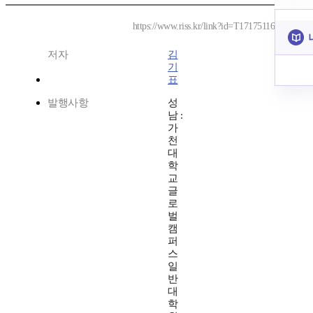
https://www.riss.kr/link?id=T17175116
저자
김
기
표
발행사항
성
남 :
가
천
대
학
교
글
로
벌
캠
퍼
스
일
반
대
학