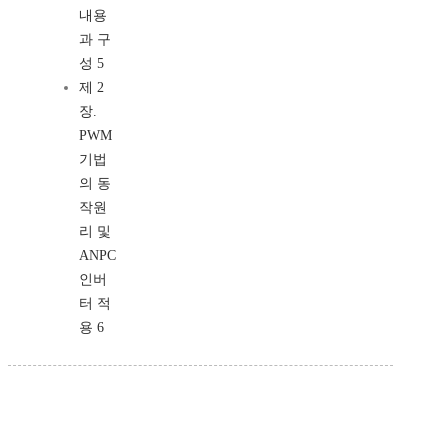
내용
과 구
성 5
제 2
장.
PWM
기법
의 동
작원
리 및
ANPC
인버
터 적
용 6