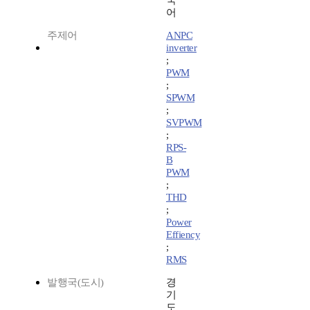
국
어
주제어
ANPC
inverter
;
PWM
;
SPWM
;
SVPWM
;
RPS-
B
PWM
;
THD
;
Power
Effiency
;
RMS
발행국(도시)
경
기
도