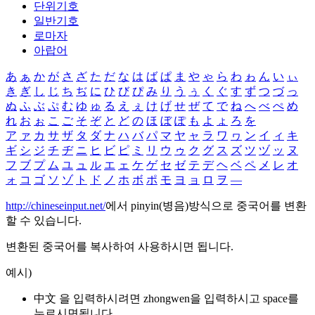
단위기호
일반기호
로마자
아랍어
あ
ぁ
か
が
さ
ざ
た
だ
な
は
ば
ぱ
ま
や
ゃ
ら
わ
ゎ
ん
い
ぃ
き
ぎ
し
じ
ち
ぢ
に
ひ
び
ぴ
み
り
う
ぅ
く
ぐ
す
ず
つ
づ
っ
ぬ
ふ
ぶ
ぷ
む
ゆ
ゅ
る
え
ぇ
け
げ
せ
ぜ
て
で
ね
へ
べ
ぺ
め
れ
お
ぉ
こ
ご
そ
ぞ
と
ど
の
ほ
ぼ
ぽ
も
よ
ょ
ろ
を
ア
ァ
カ
サ
ザ
タ
ダ
ナ
ハ
バ
パ
マ
ヤ
ャ
ラ
ワ
ヮ
ン
イ
ィ
キ
ギ
シ
ジ
チ
ヂ
ニ
ヒ
ビ
ピ
ミ
リ
ウ
ゥ
ク
グ
ス
ズ
ツ
ヅ
ッ
ヌ
フ
ブ
プ
ム
ユ
ュ
ル
エ
ェ
ケ
ゲ
セ
ゼ
テ
デ
ヘ
ベ
ペ
メ
レ
オ
ォ
コ
ゴ
ソ
ゾ
ト
ド
ノ
ホ
ボ
ポ
モ
ヨ
ョ
ロ
ヲ
―
http://chineseinput.net/
에서 pinyin(병음)방식으로 중국어를 변환
할 수 있습니다.
변환된 중국어를 복사하여 사용하시면 됩니다.
예시)
中文 을 입력하시려면
zhongwen
을 입력하시고 space를
누르시면됩니다.