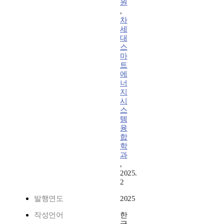
원
,
차
세
대
스
마
트
에
너
지
시
스
템
융
합
학
과
,
2025.
2
발행연도
2025
작성언어
한