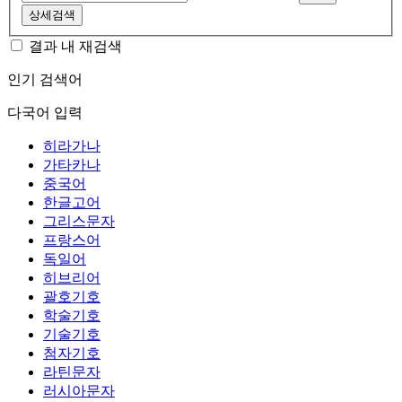
상세검색
결과 내 재검색
인기 검색어
다국어 입력
히라가나
가타카나
중국어
한글고어
그리스문자
프랑스어
독일어
히브리어
괄호기호
학술기호
기술기호
첨자기호
라틴문자
러시아문자