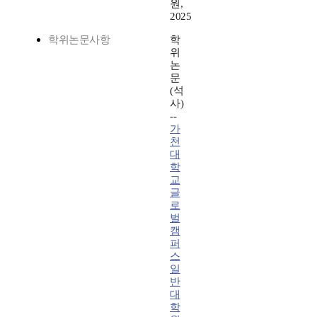
원,
2025
학위논문사항
학
위
논
문
(석
사)
--
가
천
대
학
교
글
로
벌
캠
퍼
스
일
반
대
학