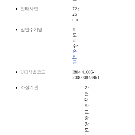
형태사항
72 ;
26
cm
일반주기명
지
도
교
수:
손
진
근
UCI식별코드
I804:41005-
200000843961
소장기관
가
천
대
학
교
중
앙
도