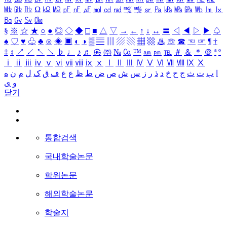
㎒
㎓
㎔
Ω
㏀
㏁
㎊
㎋
㎌
㏖
㏅
㎭
㎮
㎯
㏛
㎩
㎪
㎫
㎬
㏝
㏐
㏓
㏃
㏉
㏜
㏆
§
※
☆
★
○
●
◎
◇
◆
□
■
△
▽
→
←
↑
↓
↔
〓
◁
◀
▷
▶
♤
♠
♡
♥
♧
♣
⊙
◈
▣
◐
◑
▒
▤
▥
▨
▧
▦
▩
♨
☏
☎
☜
☞
¶
†
‡
↕
↗
↙
↖
↘
♭
♩
♪
♬
㉿
㈜
№
㏇
™
㏂
㏘
℡
＃
＆
＊
＠
ª
º
ⅰ
ⅱ
ⅲ
ⅳ
ⅴ
ⅵ
ⅶ
ⅷ
ⅸ
ⅹ
Ⅰ
Ⅱ
Ⅲ
Ⅳ
Ⅴ
Ⅵ
Ⅶ
Ⅷ
Ⅸ
Ⅹ
ا
ب
ت
ث
ج
ح
خ
د
ذ
ر
ز
س
ش
ص
ض
ط
ظ
ع
غ
ف
ق
ک
ل
م
ن
ه
و
ی
닫기
통합검색
국내학술논문
학위논문
해외학술논문
학술지