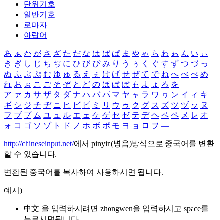
단위기호
일반기호
로마자
아랍어
あ
ぁ
か
が
さ
ざ
た
だ
な
は
ば
ぱ
ま
や
ゃ
ら
わ
ゎ
ん
い
ぃ
き
ぎ
し
じ
ち
ぢ
に
ひ
び
ぴ
み
り
う
ぅ
く
ぐ
す
ず
つ
づ
っ
ぬ
ふ
ぶ
ぷ
む
ゆ
ゅ
る
え
ぇ
け
げ
せ
ぜ
て
で
ね
へ
べ
ぺ
め
れ
お
ぉ
こ
ご
そ
ぞ
と
ど
の
ほ
ぼ
ぽ
も
よ
ょ
ろ
を
ア
ァ
カ
サ
ザ
タ
ダ
ナ
ハ
バ
パ
マ
ヤ
ャ
ラ
ワ
ヮ
ン
イ
ィ
キ
ギ
シ
ジ
チ
ヂ
ニ
ヒ
ビ
ピ
ミ
リ
ウ
ゥ
ク
グ
ス
ズ
ツ
ヅ
ッ
ヌ
フ
ブ
プ
ム
ユ
ュ
ル
エ
ェ
ケ
ゲ
セ
ゼ
テ
デ
ヘ
ベ
ペ
メ
レ
オ
ォ
コ
ゴ
ソ
ゾ
ト
ド
ノ
ホ
ボ
ポ
モ
ヨ
ョ
ロ
ヲ
―
http://chineseinput.net/
에서 pinyin(병음)방식으로 중국어를 변환
할 수 있습니다.
변환된 중국어를 복사하여 사용하시면 됩니다.
예시)
中文 을 입력하시려면
zhongwen
을 입력하시고 space를
누르시면됩니다.