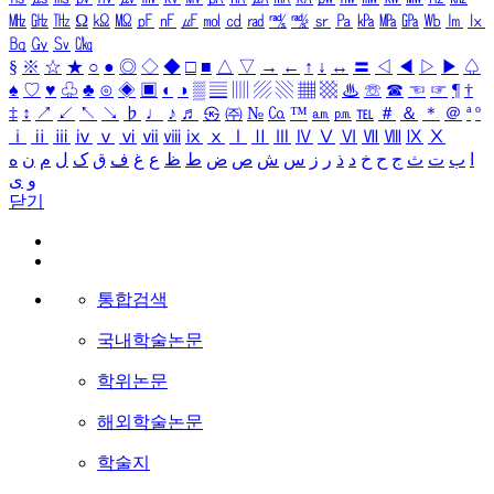
㎒
㎓
㎔
Ω
㏀
㏁
㎊
㎋
㎌
㏖
㏅
㎭
㎮
㎯
㏛
㎩
㎪
㎫
㎬
㏝
㏐
㏓
㏃
㏉
㏜
㏆
§
※
☆
★
○
●
◎
◇
◆
□
■
△
▽
→
←
↑
↓
↔
〓
◁
◀
▷
▶
♤
♠
♡
♥
♧
♣
⊙
◈
▣
◐
◑
▒
▤
▥
▨
▧
▦
▩
♨
☏
☎
☜
☞
¶
†
‡
↕
↗
↙
↖
↘
♭
♩
♪
♬
㉿
㈜
№
㏇
™
㏂
㏘
℡
＃
＆
＊
＠
ª
º
ⅰ
ⅱ
ⅲ
ⅳ
ⅴ
ⅵ
ⅶ
ⅷ
ⅸ
ⅹ
Ⅰ
Ⅱ
Ⅲ
Ⅳ
Ⅴ
Ⅵ
Ⅶ
Ⅷ
Ⅸ
Ⅹ
ا
ب
ت
ث
ج
ح
خ
د
ذ
ر
ز
س
ش
ص
ض
ط
ظ
ع
غ
ف
ق
ک
ل
م
ن
ه
و
ی
닫기
통합검색
국내학술논문
학위논문
해외학술논문
학술지