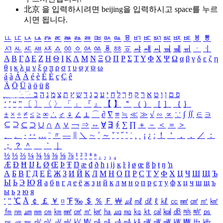
北京 을 입력하시려면
beijing
을 입력하시고 space를 누르
시면 됩니다.
ㅥ
ㅦ
ㅧ
ㅨ
ㅩ
ㅪ
ㅫ
ㅬ
ㅭ
ㅮ
ㅯ
ㅰ
ㅱ
ㅲ
ㅳ
ㅴ
ㅵ
ㅶ
ㅷ
ㅸ
ㅹ
ㅺ
ㅻ
ㅼ
ㅽ
ㅾ
ㅿ
ㆀ
ㆁ
ㆂ
ㆃ
ㆄ
ㆅ
ㆆ
ㆇ
ㆈ
ㆉ
ㆊ
ㆋ
ㆌ
ㆍ
ㆎ
Α
Β
Γ
Δ
Ε
Ζ
Η
Θ
Ι
Κ
Λ
Μ
Ν
Ξ
Ο
Π
Ρ
Σ
Τ
Υ
Φ
Χ
Ψ
Ω
α
β
γ
δ
ε
ζ
η
θ
ι
κ
λ
μ
ν
ξ
ο
π
ρ
σ
τ
υ
φ
χ
ψ
ω
á
à
Á
À
é
è
É
È
ç
Ç
ê
Ä
Ö
Ü
ä
ö
ü
ß
ְ
ֳ
ֲ
ֱ
ָ
ַ
ֵ
ֶ
ִ
ֹ
ּ
ֻ
ׂ
ׁ
ּ
ב
ה
נ
מ
צ
ת
ץ
ש
ד
ג
כ
ע
י
ח
ל
ך
ף
ק
ר
א
ט
ו
ן
ם
פ
‘
’
“
”
〔
〕
〈
〉
「
」
『
』
【
】
＂
（
）
［
］
｛
｝
±
×
÷
≠
≤
≥
∞
∴
♂
♀
∠
⊥
⌒
∂
∇
≡
≒
≪
≫
√
∽
∝
∵
∫
∬
∈
∋
⊆
⊇
⊂
⊃
∪
∩
∧
∨
￢
⇒
⇔
∀
∃
∮
∑
∏
＋
－
＜
＝
＞
、
。
·
‥
…
¨
〃
―
∥
＼
∼
´
～
ˇ
˘
˝
˚
˙
¸
˛
¡
¿
ː
！
＇
，
．
／
：
；
？
＾
＿
｀
｜
½
⅓
⅔
¼
¾
⅛
⅜
⅝
⅞
¹
²
³
⁴
ⁿ
₁
₂
₃
₄
Æ
Ð
Ħ
Ĳ
Ł
Ø
Œ
Þ
Ŧ
Ŋ
æ
đ
ð
ħ
ı
ĳ
ĸ
ŀ
ł
ø
œ
ß
þ
ŧ
ŋ
ŉ
А
Б
В
Г
Д
Е
Ё
Ж
З
И
Й
К
Л
М
Н
О
П
Р
С
Т
У
Ф
Х
Ц
Ч
Ш
Щ
Ъ
Ы
Ь
Э
Ю
Я
а
б
в
г
д
е
ё
ж
з
и
й
к
л
м
н
о
п
р
с
т
у
ф
х
ц
ч
ш
щ
ъ
ы
ь
э
ю
я
′
″
℃
Å
￠
￡
￥
¤
℉
‰
＄
％
Ｆ
￦
㎕
㎖
㎗
ℓ
㎘
㏄
㎣
㎤
㎥
㎦
㎙
㎚
㎛
㎜
㎝
㎞
㎟
㎠
㎡
㎢
㏊
㎍
㎎
㎏
㏏
㎈
㎉
㏈
㎧
㎨
㎰
㎱
㎲
㎳
㎴
㎵
㎶
㎷
㎸
㎹
㎀
㎁
㎂
㎃
㎄
㎺
㎻
㎽
㎾
㎿
㎐
㎑