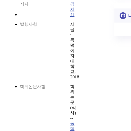
저자
김
지
선
발행사항
서
울
:
동
덕
여
자
대
학
교,
2018
학위논문사항
학
위
논
문
(석
사)
--
동
덕