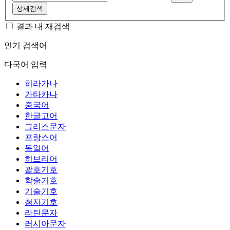
상세검색
결과 내 재검색
인기 검색어
다국어 입력
히라가나
가타카나
중국어
한글고어
그리스문자
프랑스어
독일어
히브리어
괄호기호
학술기호
기술기호
첨자기호
라틴문자
러시아문자