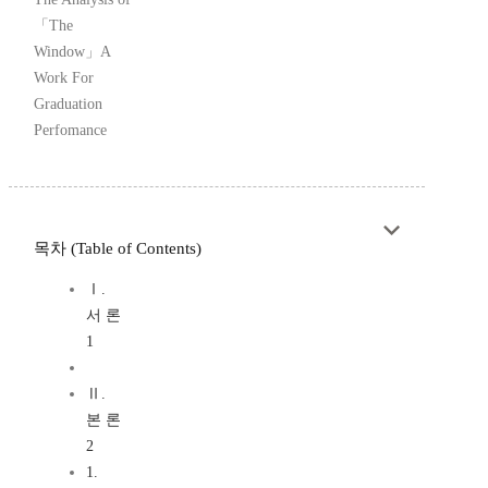
「The
Window」A
Work For
Graduation
Perfomance
목차 (Table of Contents)
Ⅰ.
서 론
1
Ⅱ.
본 론
2
1.