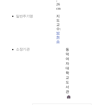
;
26
cm
일반주기명
지
도
교
수:
방
현
승
소장기관
동
덕
여
자
대
학
교
도
서
관