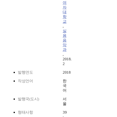
여
자
대
학
교
,
실
용
음
악
과
,
2018.
2
발행연도
2018
작성언어
한
국
어
발행국(도시)
서
울
형태사항
39