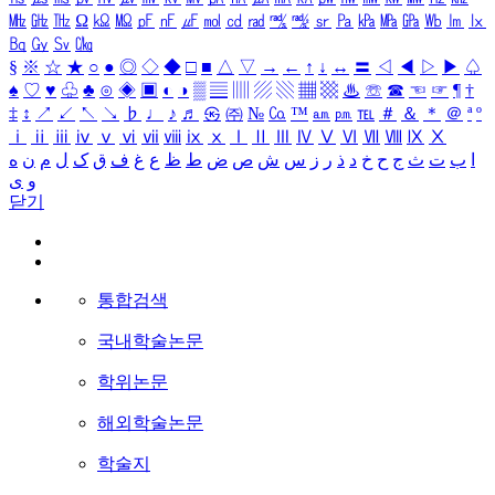
㎒
㎓
㎔
Ω
㏀
㏁
㎊
㎋
㎌
㏖
㏅
㎭
㎮
㎯
㏛
㎩
㎪
㎫
㎬
㏝
㏐
㏓
㏃
㏉
㏜
㏆
§
※
☆
★
○
●
◎
◇
◆
□
■
△
▽
→
←
↑
↓
↔
〓
◁
◀
▷
▶
♤
♠
♡
♥
♧
♣
⊙
◈
▣
◐
◑
▒
▤
▥
▨
▧
▦
▩
♨
☏
☎
☜
☞
¶
†
‡
↕
↗
↙
↖
↘
♭
♩
♪
♬
㉿
㈜
№
㏇
™
㏂
㏘
℡
＃
＆
＊
＠
ª
º
ⅰ
ⅱ
ⅲ
ⅳ
ⅴ
ⅵ
ⅶ
ⅷ
ⅸ
ⅹ
Ⅰ
Ⅱ
Ⅲ
Ⅳ
Ⅴ
Ⅵ
Ⅶ
Ⅷ
Ⅸ
Ⅹ
ا
ب
ت
ث
ج
ح
خ
د
ذ
ر
ز
س
ش
ص
ض
ط
ظ
ع
غ
ف
ق
ک
ل
م
ن
ه
و
ی
닫기
통합검색
국내학술논문
학위논문
해외학술논문
학술지