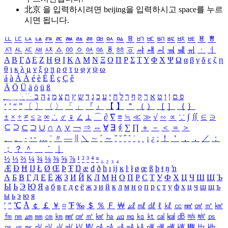
北京 을 입력하시려면
beijing
을 입력하시고 space를 누르
시면 됩니다.
ㅥ
ㅦ
ㅧ
ㅨ
ㅩ
ㅪ
ㅫ
ㅬ
ㅭ
ㅮ
ㅯ
ㅰ
ㅱ
ㅲ
ㅳ
ㅴ
ㅵ
ㅶ
ㅷ
ㅸ
ㅹ
ㅺ
ㅻ
ㅼ
ㅽ
ㅾ
ㅿ
ㆀ
ㆁ
ㆂ
ㆃ
ㆄ
ㆅ
ㆆ
ㆇ
ㆈ
ㆉ
ㆊ
ㆋ
ㆌ
ㆍ
ㆎ
Α
Β
Γ
Δ
Ε
Ζ
Η
Θ
Ι
Κ
Λ
Μ
Ν
Ξ
Ο
Π
Ρ
Σ
Τ
Υ
Φ
Χ
Ψ
Ω
α
β
γ
δ
ε
ζ
η
θ
ι
κ
λ
μ
ν
ξ
ο
π
ρ
σ
τ
υ
φ
χ
ψ
ω
á
à
Á
À
é
è
É
È
ç
Ç
ê
Ä
Ö
Ü
ä
ö
ü
ß
ְ
ֳ
ֲ
ֱ
ָ
ַ
ֵ
ֶ
ִ
ֹ
ּ
ֻ
ׂ
ׁ
ּ
ב
ה
נ
מ
צ
ת
ץ
ש
ד
ג
כ
ע
י
ח
ל
ך
ף
ק
ר
א
ט
ו
ן
ם
פ
‘
’
“
”
〔
〕
〈
〉
「
」
『
』
【
】
＂
（
）
［
］
｛
｝
±
×
÷
≠
≤
≥
∞
∴
♂
♀
∠
⊥
⌒
∂
∇
≡
≒
≪
≫
√
∽
∝
∵
∫
∬
∈
∋
⊆
⊇
⊂
⊃
∪
∩
∧
∨
￢
⇒
⇔
∀
∃
∮
∑
∏
＋
－
＜
＝
＞
、
。
·
‥
…
¨
〃
―
∥
＼
∼
´
～
ˇ
˘
˝
˚
˙
¸
˛
¡
¿
ː
！
＇
，
．
／
：
；
？
＾
＿
｀
｜
½
⅓
⅔
¼
¾
⅛
⅜
⅝
⅞
¹
²
³
⁴
ⁿ
₁
₂
₃
₄
Æ
Ð
Ħ
Ĳ
Ł
Ø
Œ
Þ
Ŧ
Ŋ
æ
đ
ð
ħ
ı
ĳ
ĸ
ŀ
ł
ø
œ
ß
þ
ŧ
ŋ
ŉ
А
Б
В
Г
Д
Е
Ё
Ж
З
И
Й
К
Л
М
Н
О
П
Р
С
Т
У
Ф
Х
Ц
Ч
Ш
Щ
Ъ
Ы
Ь
Э
Ю
Я
а
б
в
г
д
е
ё
ж
з
и
й
к
л
м
н
о
п
р
с
т
у
ф
х
ц
ч
ш
щ
ъ
ы
ь
э
ю
я
′
″
℃
Å
￠
￡
￥
¤
℉
‰
＄
％
Ｆ
￦
㎕
㎖
㎗
ℓ
㎘
㏄
㎣
㎤
㎥
㎦
㎙
㎚
㎛
㎜
㎝
㎞
㎟
㎠
㎡
㎢
㏊
㎍
㎎
㎏
㏏
㎈
㎉
㏈
㎧
㎨
㎰
㎱
㎲
㎳
㎴
㎵
㎶
㎷
㎸
㎹
㎀
㎁
㎂
㎃
㎄
㎺
㎻
㎽
㎾
㎿
㎐
㎑