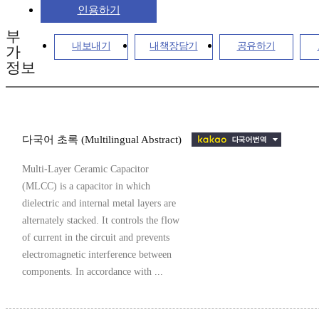
인용하기
부
내보내기
내책장담기
공유하기
가
정보
다국어 초록 (Multilingual Abstract)
Multi-Layer Ceramic Capacitor
(MLCC) is a capacitor in which
dielectric and internal metal layers are
alternately stacked. It controls the flow
of current in the circuit and prevents
electromagnetic interference between
components. In accordance with ...