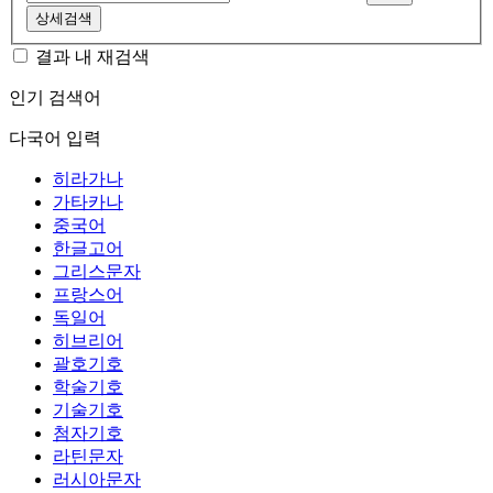
상세검색
결과 내 재검색
인기 검색어
다국어 입력
히라가나
가타카나
중국어
한글고어
그리스문자
프랑스어
독일어
히브리어
괄호기호
학술기호
기술기호
첨자기호
라틴문자
러시아문자