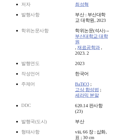
저자
최성혁
발행사항
부산 : 부산대학
교 대학원, 2023
학위논문사항
학위논문(석사) --
부산대학교 대학
원
,
재료공학과
,
2023. 2
발행연도
2023
작성언어
한국어
주제어
BaTiO3
;
고상 합성법
;
세라믹 분말
DDC
620.14 판사항
(23)
발행국(도시)
부산
형태사항
viii, 66 장 : 삽화,
표 ; 30 cm