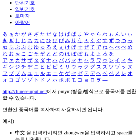
단위기호
일반기호
로마자
아랍어
あ
ぁ
か
が
さ
ざ
た
だ
な
は
ば
ぱ
ま
や
ゃ
ら
わ
ゎ
ん
い
ぃ
き
ぎ
し
じ
ち
ぢ
に
ひ
び
ぴ
み
り
う
ぅ
く
ぐ
す
ず
つ
づ
っ
ぬ
ふ
ぶ
ぷ
む
ゆ
ゅ
る
え
ぇ
け
げ
せ
ぜ
て
で
ね
へ
べ
ぺ
め
れ
お
ぉ
こ
ご
そ
ぞ
と
ど
の
ほ
ぼ
ぽ
も
よ
ょ
ろ
を
ア
ァ
カ
サ
ザ
タ
ダ
ナ
ハ
バ
パ
マ
ヤ
ャ
ラ
ワ
ヮ
ン
イ
ィ
キ
ギ
シ
ジ
チ
ヂ
ニ
ヒ
ビ
ピ
ミ
リ
ウ
ゥ
ク
グ
ス
ズ
ツ
ヅ
ッ
ヌ
フ
ブ
プ
ム
ユ
ュ
ル
エ
ェ
ケ
ゲ
セ
ゼ
テ
デ
ヘ
ベ
ペ
メ
レ
オ
ォ
コ
ゴ
ソ
ゾ
ト
ド
ノ
ホ
ボ
ポ
モ
ヨ
ョ
ロ
ヲ
―
http://chineseinput.net/
에서 pinyin(병음)방식으로 중국어를 변환
할 수 있습니다.
변환된 중국어를 복사하여 사용하시면 됩니다.
예시)
中文 을 입력하시려면
zhongwen
을 입력하시고 space를
누르시면됩니다.