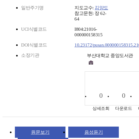
일반주기명
지도교수:
김양도
참고문헌: 장 62-
64
UCI식별코드
I804:21016-
000000158315
DOI식별코드
10.23172/pusan.000000158315.2
소장기관
부산대학교 중앙도서관
0
0
상세조회
다운로드
원문보기
음성듣기