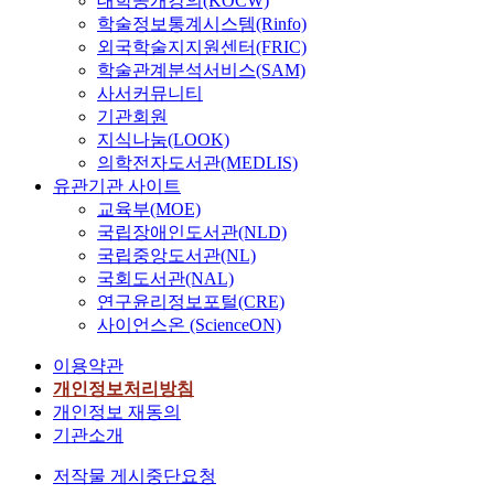
대학공개강의(KOCW)
학술정보통계시스템(Rinfo)
외국학술지지원센터(FRIC)
학술관계분석서비스(SAM)
사서커뮤니티
기관회원
지식나눔(LOOK)
의학전자도서관(MEDLIS)
유관기관 사이트
교육부(MOE)
국립장애인도서관(NLD)
국립중앙도서관(NL)
국회도서관(NAL)
연구윤리정보포털(CRE)
사이언스온 (ScienceON)
이용약관
개인정보처리방침
개인정보 재동의
기관소개
저작물 게시중단요청