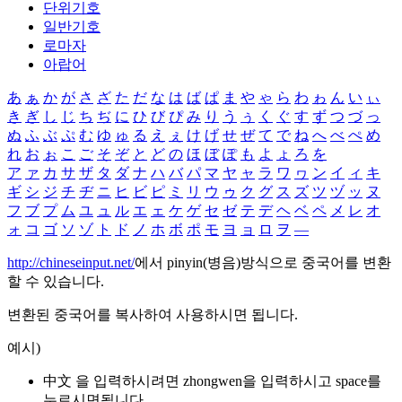
단위기호
일반기호
로마자
아랍어
あ
ぁ
か
が
さ
ざ
た
だ
な
は
ば
ぱ
ま
や
ゃ
ら
わ
ゎ
ん
い
ぃ
き
ぎ
し
じ
ち
ぢ
に
ひ
び
ぴ
み
り
う
ぅ
く
ぐ
す
ず
つ
づ
っ
ぬ
ふ
ぶ
ぷ
む
ゆ
ゅ
る
え
ぇ
け
げ
せ
ぜ
て
で
ね
へ
べ
ぺ
め
れ
お
ぉ
こ
ご
そ
ぞ
と
ど
の
ほ
ぼ
ぽ
も
よ
ょ
ろ
を
ア
ァ
カ
サ
ザ
タ
ダ
ナ
ハ
バ
パ
マ
ヤ
ャ
ラ
ワ
ヮ
ン
イ
ィ
キ
ギ
シ
ジ
チ
ヂ
ニ
ヒ
ビ
ピ
ミ
リ
ウ
ゥ
ク
グ
ス
ズ
ツ
ヅ
ッ
ヌ
フ
ブ
プ
ム
ユ
ュ
ル
エ
ェ
ケ
ゲ
セ
ゼ
テ
デ
ヘ
ベ
ペ
メ
レ
オ
ォ
コ
ゴ
ソ
ゾ
ト
ド
ノ
ホ
ボ
ポ
モ
ヨ
ョ
ロ
ヲ
―
http://chineseinput.net/
에서 pinyin(병음)방식으로 중국어를 변환
할 수 있습니다.
변환된 중국어를 복사하여 사용하시면 됩니다.
예시)
中文 을 입력하시려면
zhongwen
을 입력하시고 space를
누르시면됩니다.