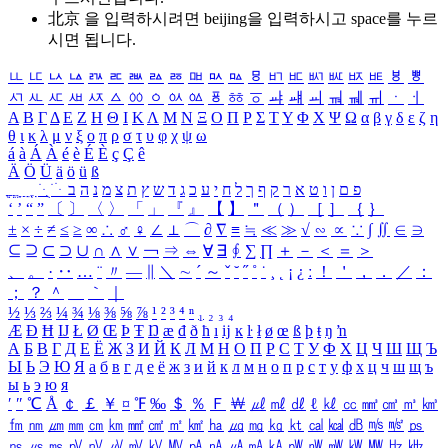
北京 을 입력하시려면
beijing
을 입력하시고 space를 누르
시면 됩니다.
ㅥ
ㅦ
ㅧ
ㅨ
ㅩ
ㅪ
ㅫ
ㅬ
ㅭ
ㅮ
ㅯ
ㅰ
ㅱ
ㅲ
ㅳ
ㅴ
ㅵ
ㅶ
ㅷ
ㅸ
ㅹ
ㅺ
ㅻ
ㅼ
ㅽ
ㅾ
ㅿ
ㆀ
ㆁ
ㆂ
ㆃ
ㆄ
ㆅ
ㆆ
ㆇ
ㆈ
ㆉ
ㆊ
ㆋ
ㆌ
ㆍ
ㆎ
Α
Β
Γ
Δ
Ε
Ζ
Η
Θ
Ι
Κ
Λ
Μ
Ν
Ξ
Ο
Π
Ρ
Σ
Τ
Υ
Φ
Χ
Ψ
Ω
α
β
γ
δ
ε
ζ
η
θ
ι
κ
λ
μ
ν
ξ
ο
π
ρ
σ
τ
υ
φ
χ
ψ
ω
á
à
Á
À
é
è
É
È
ç
Ç
ê
Ä
Ö
Ü
ä
ö
ü
ß
ְ
ֳ
ֲ
ֱ
ָ
ַ
ֵ
ֶ
ִ
ֹ
ּ
ֻ
ׂ
ׁ
ּ
ב
ה
נ
מ
צ
ת
ץ
ש
ד
ג
כ
ע
י
ח
ל
ך
ף
ק
ר
א
ט
ו
ן
ם
פ
‘
’
“
”
〔
〕
〈
〉
「
」
『
』
【
】
＂
（
）
［
］
｛
｝
±
×
÷
≠
≤
≥
∞
∴
♂
♀
∠
⊥
⌒
∂
∇
≡
≒
≪
≫
√
∽
∝
∵
∫
∬
∈
∋
⊆
⊇
⊂
⊃
∪
∩
∧
∨
￢
⇒
⇔
∀
∃
∮
∑
∏
＋
－
＜
＝
＞
、
。
·
‥
…
¨
〃
―
∥
＼
∼
´
～
ˇ
˘
˝
˚
˙
¸
˛
¡
¿
ː
！
＇
，
．
／
：
；
？
＾
＿
｀
｜
½
⅓
⅔
¼
¾
⅛
⅜
⅝
⅞
¹
²
³
⁴
ⁿ
₁
₂
₃
₄
Æ
Ð
Ħ
Ĳ
Ł
Ø
Œ
Þ
Ŧ
Ŋ
æ
đ
ð
ħ
ı
ĳ
ĸ
ŀ
ł
ø
œ
ß
þ
ŧ
ŋ
ŉ
А
Б
В
Г
Д
Е
Ё
Ж
З
И
Й
К
Л
М
Н
О
П
Р
С
Т
У
Ф
Х
Ц
Ч
Ш
Щ
Ъ
Ы
Ь
Э
Ю
Я
а
б
в
г
д
е
ё
ж
з
и
й
к
л
м
н
о
п
р
с
т
у
ф
х
ц
ч
ш
щ
ъ
ы
ь
э
ю
я
′
″
℃
Å
￠
￡
￥
¤
℉
‰
＄
％
Ｆ
￦
㎕
㎖
㎗
ℓ
㎘
㏄
㎣
㎤
㎥
㎦
㎙
㎚
㎛
㎜
㎝
㎞
㎟
㎠
㎡
㎢
㏊
㎍
㎎
㎏
㏏
㎈
㎉
㏈
㎧
㎨
㎰
㎱
㎲
㎳
㎴
㎵
㎶
㎷
㎸
㎹
㎀
㎁
㎂
㎃
㎄
㎺
㎻
㎽
㎾
㎿
㎐
㎑