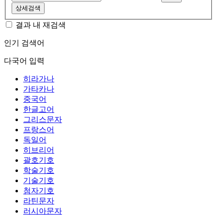
상세검색
결과 내 재검색
인기 검색어
다국어 입력
히라가나
가타카나
중국어
한글고어
그리스문자
프랑스어
독일어
히브리어
괄호기호
학술기호
기술기호
첨자기호
라틴문자
러시아문자