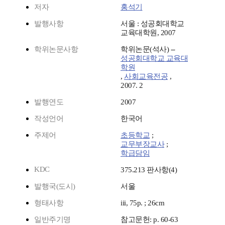
저자
홍석기
발행사항
서울 : 성공회대학교
교육대학원, 2007
학위논문사항
학위논문(석사) --
성공회대학교 교육대
학원
,
사회교육전공
,
2007. 2
발행연도
2007
작성언어
한국어
주제어
초등학교
;
교무부장교사
;
학급담임
KDC
375.213 판사항(4)
발행국(도시)
서울
형태사항
iii, 75p. ; 26cm
일반주기명
참고문헌: p. 60-63