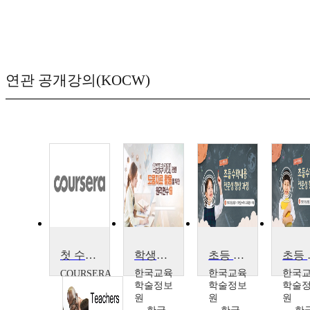
연관 공개강의(KOCW)
첫 수업 (초등학교 과정) - 시작부터 성공
학생부 기재 관련 도움 자료 활용을 위한 원격연수(초등학교)
초등 수학 내용 전문성 향상 과정(초1~2학년군)
초등 수학 
한국교육
한국교육
한국
COURSERA
Ellen
학술정보
학술정보
학술
Moir
원
원
원
외 1