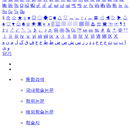
㎒
㎓
㎔
Ω
㏀
㏁
㎊
㎋
㎌
㏖
㏅
㎭
㎮
㎯
㏛
㎩
㎪
㎫
㎬
㏝
㏐
㏓
㏃
㏉
㏜
㏆
§
※
☆
★
○
●
◎
◇
◆
□
■
△
▽
→
←
↑
↓
↔
〓
◁
◀
▷
▶
♤
♠
♡
♥
♧
♣
⊙
◈
▣
◐
◑
▒
▤
▥
▨
▧
▦
▩
♨
☏
☎
☜
☞
¶
†
‡
↕
↗
↙
↖
↘
♭
♩
♪
♬
㉿
㈜
№
㏇
™
㏂
㏘
℡
＃
＆
＊
＠
ª
º
ⅰ
ⅱ
ⅲ
ⅳ
ⅴ
ⅵ
ⅶ
ⅷ
ⅸ
ⅹ
Ⅰ
Ⅱ
Ⅲ
Ⅳ
Ⅴ
Ⅵ
Ⅶ
Ⅷ
Ⅸ
Ⅹ
ا
ب
ت
ث
ج
ح
خ
د
ذ
ر
ز
س
ش
ص
ض
ط
ظ
ع
غ
ف
ق
ک
ل
م
ن
ه
و
ی
닫기
통합검색
국내학술논문
학위논문
해외학술논문
학술지