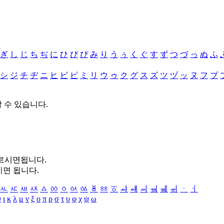
ぎ
し
じ
ち
ぢ
に
ひ
び
ぴ
み
り
う
ぅ
く
ぐ
す
ず
つ
づ
っ
ぬ
ふ
シ
ジ
チ
ヂ
ニ
ヒ
ビ
ピ
ミ
リ
ウ
ゥ
ク
グ
ス
ズ
ツ
ヅ
ッ
ヌ
フ
ブ
할 수 있습니다.
누르시면됩니다.
시면 됩니다.
ㅻ
ㅼ
ㅽ
ㅾ
ㅿ
ㆀ
ㆁ
ㆂ
ㆃ
ㆄ
ㆅ
ㆆ
ㆇ
ㆈ
ㆉ
ㆊ
ㆋ
ㆌ
ㆍ
ㆎ
θ
ι
κ
λ
μ
ν
ξ
ο
π
ρ
σ
τ
υ
φ
χ
ψ
ω