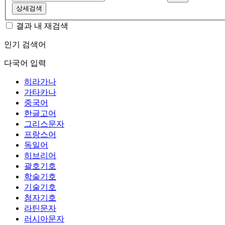
상세검색
결과 내 재검색
인기 검색어
다국어 입력
히라가나
가타카나
중국어
한글고어
그리스문자
프랑스어
독일어
히브리어
괄호기호
학술기호
기술기호
첨자기호
라틴문자
러시아문자