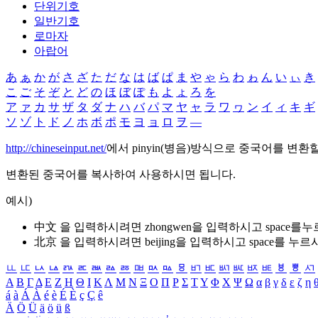
단위기호
일반기호
로마자
아랍어
あ
ぁ
か
が
さ
ざ
た
だ
な
は
ば
ぱ
ま
や
ゃ
ら
わ
ゎ
ん
い
ぃ
き
こ
ご
そ
ぞ
と
ど
の
ほ
ぼ
ぽ
も
よ
ょ
ろ
を
ア
ァ
カ
サ
ザ
タ
ダ
ナ
ハ
バ
パ
マ
ヤ
ャ
ラ
ワ
ヮ
ン
イ
ィ
キ
ギ
ソ
ゾ
ト
ド
ノ
ホ
ボ
ポ
モ
ヨ
ョ
ロ
ヲ
―
http://chineseinput.net/
에서 pinyin(병음)방식으로 중국어를 변환
변환된 중국어를 복사하여 사용하시면 됩니다.
예시)
中文 을 입력하시려면
zhongwen
을 입력하시고 space를
北京 을 입력하시려면
beijing
을 입력하시고 space를 누르
ㅥ
ㅦ
ㅧ
ㅨ
ㅩ
ㅪ
ㅫ
ㅬ
ㅭ
ㅮ
ㅯ
ㅰ
ㅱ
ㅲ
ㅳ
ㅴ
ㅵ
ㅶ
ㅷ
ㅸ
ㅹ
ㅺ
Α
Β
Γ
Δ
Ε
Ζ
Η
Θ
Ι
Κ
Λ
Μ
Ν
Ξ
Ο
Π
Ρ
Σ
Τ
Υ
Φ
Χ
Ψ
Ω
α
β
γ
δ
ε
ζ
η
á
à
Á
À
é
è
É
È
ç
Ç
ê
Ä
Ö
Ü
ä
ö
ü
ß