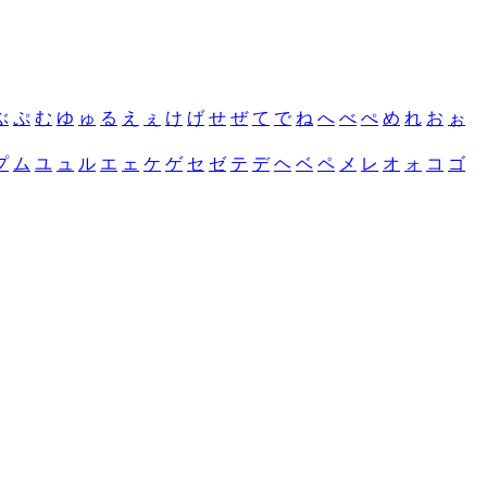
ぶ
ぷ
む
ゆ
ゅ
る
え
ぇ
け
げ
せ
ぜ
て
で
ね
へ
べ
ぺ
め
れ
お
ぉ
プ
ム
ユ
ュ
ル
エ
ェ
ケ
ゲ
セ
ゼ
テ
デ
ヘ
ベ
ペ
メ
レ
オ
ォ
コ
ゴ