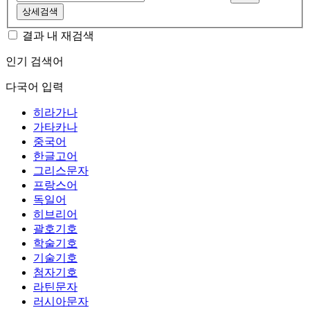
상세검색
결과 내 재검색
인기 검색어
다국어 입력
히라가나
가타카나
중국어
한글고어
그리스문자
프랑스어
독일어
히브리어
괄호기호
학술기호
기술기호
첨자기호
라틴문자
러시아문자