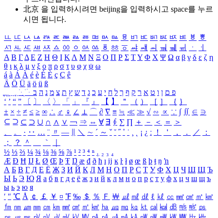
北京 을 입력하시려면
beijing
을 입력하시고 space를 누르
시면 됩니다.
ㅥ
ㅦ
ㅧ
ㅨ
ㅩ
ㅪ
ㅫ
ㅬ
ㅭ
ㅮ
ㅯ
ㅰ
ㅱ
ㅲ
ㅳ
ㅴ
ㅵ
ㅶ
ㅷ
ㅸ
ㅹ
ㅺ
ㅻ
ㅼ
ㅽ
ㅾ
ㅿ
ㆀ
ㆁ
ㆂ
ㆃ
ㆄ
ㆅ
ㆆ
ㆇ
ㆈ
ㆉ
ㆊ
ㆋ
ㆌ
ㆍ
ㆎ
Α
Β
Γ
Δ
Ε
Ζ
Η
Θ
Ι
Κ
Λ
Μ
Ν
Ξ
Ο
Π
Ρ
Σ
Τ
Υ
Φ
Χ
Ψ
Ω
α
β
γ
δ
ε
ζ
η
θ
ι
κ
λ
μ
ν
ξ
ο
π
ρ
σ
τ
υ
φ
χ
ψ
ω
á
à
Á
À
é
è
É
È
ç
Ç
ê
Ä
Ö
Ü
ä
ö
ü
ß
ְ
ֳ
ֲ
ֱ
ָ
ַ
ֵ
ֶ
ִ
ֹ
ּ
ֻ
ׂ
ׁ
ּ
ב
ה
נ
מ
צ
ת
ץ
ש
ד
ג
כ
ע
י
ח
ל
ך
ף
ק
ר
א
ט
ו
ן
ם
פ
‘
’
“
”
〔
〕
〈
〉
「
」
『
』
【
】
＂
（
）
［
］
｛
｝
±
×
÷
≠
≤
≥
∞
∴
♂
♀
∠
⊥
⌒
∂
∇
≡
≒
≪
≫
√
∽
∝
∵
∫
∬
∈
∋
⊆
⊇
⊂
⊃
∪
∩
∧
∨
￢
⇒
⇔
∀
∃
∮
∑
∏
＋
－
＜
＝
＞
、
。
·
‥
…
¨
〃
―
∥
＼
∼
´
～
ˇ
˘
˝
˚
˙
¸
˛
¡
¿
ː
！
＇
，
．
／
：
；
？
＾
＿
｀
｜
½
⅓
⅔
¼
¾
⅛
⅜
⅝
⅞
¹
²
³
⁴
ⁿ
₁
₂
₃
₄
Æ
Ð
Ħ
Ĳ
Ł
Ø
Œ
Þ
Ŧ
Ŋ
æ
đ
ð
ħ
ı
ĳ
ĸ
ŀ
ł
ø
œ
ß
þ
ŧ
ŋ
ŉ
А
Б
В
Г
Д
Е
Ё
Ж
З
И
Й
К
Л
М
Н
О
П
Р
С
Т
У
Ф
Х
Ц
Ч
Ш
Щ
Ъ
Ы
Ь
Э
Ю
Я
а
б
в
г
д
е
ё
ж
з
и
й
к
л
м
н
о
п
р
с
т
у
ф
х
ц
ч
ш
щ
ъ
ы
ь
э
ю
я
′
″
℃
Å
￠
￡
￥
¤
℉
‰
＄
％
Ｆ
￦
㎕
㎖
㎗
ℓ
㎘
㏄
㎣
㎤
㎥
㎦
㎙
㎚
㎛
㎜
㎝
㎞
㎟
㎠
㎡
㎢
㏊
㎍
㎎
㎏
㏏
㎈
㎉
㏈
㎧
㎨
㎰
㎱
㎲
㎳
㎴
㎵
㎶
㎷
㎸
㎹
㎀
㎁
㎂
㎃
㎄
㎺
㎻
㎽
㎾
㎿
㎐
㎑