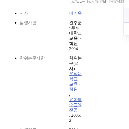
https://www.riss.kr/link?id=T9897400
저자
이기옥
발행사항
완주군
: 우석
대학교
교육대
학원,
2004
학위논문사항
학위논
문(석
사) --
우석대
학교
교육대
학원
,
유아특
수교육
전공
, 2005.
2