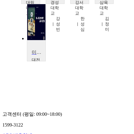
대림
경성
강서
삼육
대학
대학
대학
대학
교
교
교
교
김
강
한
김
현
성
성
정
주
빈
심
미
미래사회와 교사
대전
대학
교
김
혜
진
고객센터 (평일: 09:00~18:00)
1599-3122