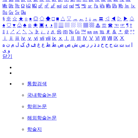
㎒
㎓
㎔
Ω
㏀
㏁
㎊
㎋
㎌
㏖
㏅
㎭
㎮
㎯
㏛
㎩
㎪
㎫
㎬
㏝
㏐
㏓
㏃
㏉
㏜
㏆
§
※
☆
★
○
●
◎
◇
◆
□
■
△
▽
→
←
↑
↓
↔
〓
◁
◀
▷
▶
♤
♠
♡
♥
♧
♣
⊙
◈
▣
◐
◑
▒
▤
▥
▨
▧
▦
▩
♨
☏
☎
☜
☞
¶
†
‡
↕
↗
↙
↖
↘
♭
♩
♪
♬
㉿
㈜
№
㏇
™
㏂
㏘
℡
＃
＆
＊
＠
ª
º
ⅰ
ⅱ
ⅲ
ⅳ
ⅴ
ⅵ
ⅶ
ⅷ
ⅸ
ⅹ
Ⅰ
Ⅱ
Ⅲ
Ⅳ
Ⅴ
Ⅵ
Ⅶ
Ⅷ
Ⅸ
Ⅹ
ا
ب
ت
ث
ج
ح
خ
د
ذ
ر
ز
س
ش
ص
ض
ط
ظ
ع
غ
ف
ق
ک
ل
م
ن
ه
و
ی
닫기
통합검색
국내학술논문
학위논문
해외학술논문
학술지