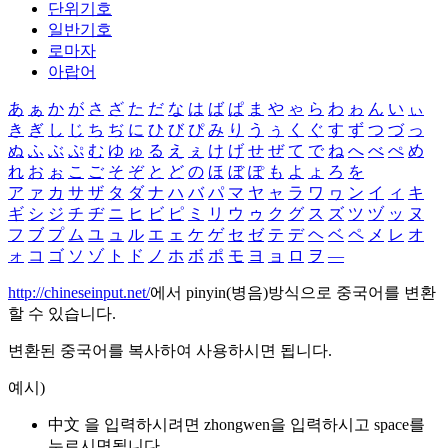
단위기호
일반기호
로마자
아랍어
あ
ぁ
か
が
さ
ざ
た
だ
な
は
ば
ぱ
ま
や
ゃ
ら
わ
ゎ
ん
い
ぃ
き
ぎ
し
じ
ち
ぢ
に
ひ
び
ぴ
み
り
う
ぅ
く
ぐ
す
ず
つ
づ
っ
ぬ
ふ
ぶ
ぷ
む
ゆ
ゅ
る
え
ぇ
け
げ
せ
ぜ
て
で
ね
へ
べ
ぺ
め
れ
お
ぉ
こ
ご
そ
ぞ
と
ど
の
ほ
ぼ
ぽ
も
よ
ょ
ろ
を
ア
ァ
カ
サ
ザ
タ
ダ
ナ
ハ
バ
パ
マ
ヤ
ャ
ラ
ワ
ヮ
ン
イ
ィ
キ
ギ
シ
ジ
チ
ヂ
ニ
ヒ
ビ
ピ
ミ
リ
ウ
ゥ
ク
グ
ス
ズ
ツ
ヅ
ッ
ヌ
フ
ブ
プ
ム
ユ
ュ
ル
エ
ェ
ケ
ゲ
セ
ゼ
テ
デ
ヘ
ベ
ペ
メ
レ
オ
ォ
コ
ゴ
ソ
ゾ
ト
ド
ノ
ホ
ボ
ポ
モ
ヨ
ョ
ロ
ヲ
―
http://chineseinput.net/
에서 pinyin(병음)방식으로 중국어를 변환
할 수 있습니다.
변환된 중국어를 복사하여 사용하시면 됩니다.
예시)
中文 을 입력하시려면
zhongwen
을 입력하시고 space를
누르시면됩니다.