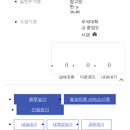
일반주기명
참고문
헌: p.
36-40
소장기관
우석대학
교 중앙도
서관
0
0
0
상세조회
다운로드
내보내기
원문보기
음성지원 서비스신청
인용하기
내보내기
내책장담기
공유하기