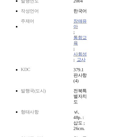
발행연도
2004
작성언어
한국어
주제어
장애유
아
;
통합교
육
;
사회성
;
교사
KDC
379.1
판사항
(4)
발행국(도시)
전북특
별자치
도
형태사항
ⅵ,
48p. :
삽도 ;
26cm.