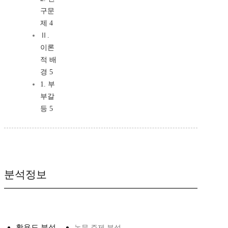
구문
제 4
Ⅱ.
이론
적 배
경 5
1. 부
부갈
등 5
분석정보
활용도 분석
논문 주제 분석