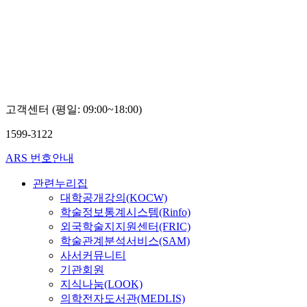
디
대
지
학
털
교
대
권
학
희
교
경
남
현
고객센터 (평일: 09:00~18:00)
숙
1599-3122
ARS 번호안내
관련누리집
대학공개강의(KOCW)
학술정보통계시스템(Rinfo)
외국학술지지원센터(FRIC)
학술관계분석서비스(SAM)
사서커뮤니티
기관회원
지식나눔(LOOK)
의학전자도서관(MEDLIS)