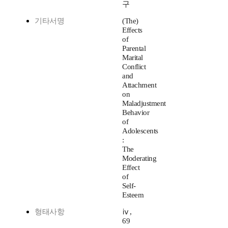
구
기타서명
(The)
Effects
of
Parental
Marital
Conflict
and
Attachment
on
Maladjustment
Behavior
of
Adolescents
:
The
Moderating
Effect
of
Self-
Esteem
형태사항
ⅳ,
69