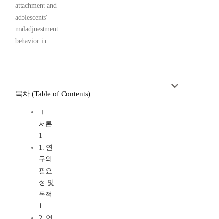
attachment and
adolescents'
maladjuestment
behavior in...
목차 (Table of Contents)
Ⅰ.
서론
1
1. 연
구의
필요
성 및
목적
1
2. 연