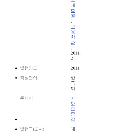
교
대
학
원
,
교
육
학
과
,
2011.
2
발행연도
2011
작성언어
한
국
어
주제어
자
아
존
중
감
발행국(도시)
대