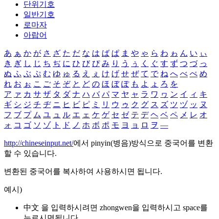
단위기호
일반기호
로마자
아랍어
あ
ぁ
か
が
さ
ざ
た
だ
な
は
ば
ぱ
ま
や
ゃ
ら
わ
ゎ
ん
い
ぃ
き
ぎ
し
じ
ち
ぢ
に
ひ
び
ぴ
み
り
う
ぅ
く
ぐ
す
ず
つ
づ
っ
ぬ
ふ
ぶ
ぷ
む
ゆ
ゅ
る
え
ぇ
け
げ
せ
ぜ
て
で
ね
へ
べ
ぺ
め
れ
お
ぉ
こ
ご
そ
ぞ
と
ど
の
ほ
ぼ
ぽ
も
よ
ょ
ろ
を
ア
ァ
カ
サ
ザ
タ
ダ
ナ
ハ
バ
パ
マ
ヤ
ャ
ラ
ワ
ヮ
ン
イ
ィ
キ
ギ
シ
ジ
チ
ヂ
ニ
ヒ
ビ
ピ
ミ
リ
ウ
ゥ
ク
グ
ス
ズ
ツ
ヅ
ッ
ヌ
フ
ブ
プ
ム
ユ
ュ
ル
エ
ェ
ケ
ゲ
セ
ゼ
テ
デ
ヘ
ベ
ペ
メ
レ
オ
ォ
コ
ゴ
ソ
ゾ
ト
ド
ノ
ホ
ボ
ポ
モ
ヨ
ョ
ロ
ヲ
―
http://chineseinput.net/
에서 pinyin(병음)방식으로 중국어를 변환
할 수 있습니다.
변환된 중국어를 복사하여 사용하시면 됩니다.
예시)
中文 을 입력하시려면
zhongwen
을 입력하시고 space를
누르시면됩니다.