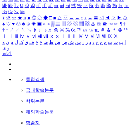
㎒
㎓
㎔
Ω
㏀
㏁
㎊
㎋
㎌
㏖
㏅
㎭
㎮
㎯
㏛
㎩
㎪
㎫
㎬
㏝
㏐
㏓
㏃
㏉
㏜
㏆
§
※
☆
★
○
●
◎
◇
◆
□
■
△
▽
→
←
↑
↓
↔
〓
◁
◀
▷
▶
♤
♠
♡
♥
♧
♣
⊙
◈
▣
◐
◑
▒
▤
▥
▨
▧
▦
▩
♨
☏
☎
☜
☞
¶
†
‡
↕
↗
↙
↖
↘
♭
♩
♪
♬
㉿
㈜
№
㏇
™
㏂
㏘
℡
＃
＆
＊
＠
ª
º
ⅰ
ⅱ
ⅲ
ⅳ
ⅴ
ⅵ
ⅶ
ⅷ
ⅸ
ⅹ
Ⅰ
Ⅱ
Ⅲ
Ⅳ
Ⅴ
Ⅵ
Ⅶ
Ⅷ
Ⅸ
Ⅹ
ا
ب
ت
ث
ج
ح
خ
د
ذ
ر
ز
س
ش
ص
ض
ط
ظ
ع
غ
ف
ق
ک
ل
م
ن
ه
و
ی
닫기
통합검색
국내학술논문
학위논문
해외학술논문
학술지