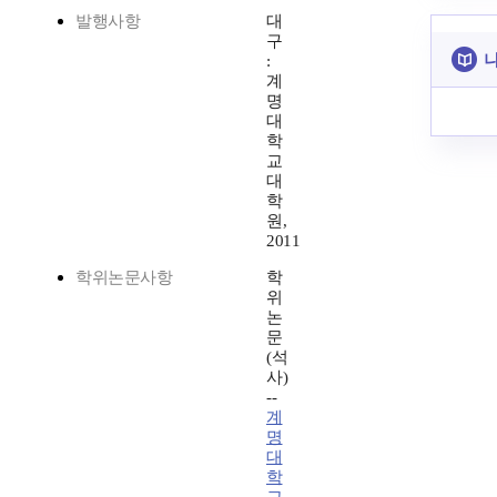
발행사항
대
구
나
:
계
명
대
학
교
대
학
원,
2011
학위논문사항
학
위
논
문
(석
사)
--
계
명
대
학