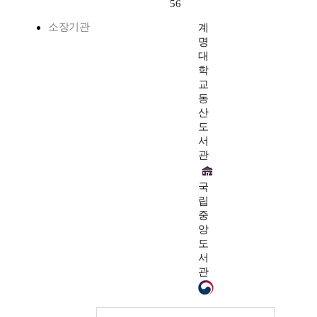
56
소장기관
계
명
대
학
교
동
산
도
서
관
국
립
중
앙
도
서
관