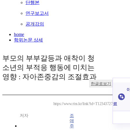
단행본
연구보고서
공개강의
home
학위논문 상세
부모의 부부갈등과 애착이 청
소년의 부적응 행동에 미치는
영향 : 자아존중감의 조절효과
한글로보기
이
료
https://www.riss.kr/link?id=T12343727
저자
조
애
주