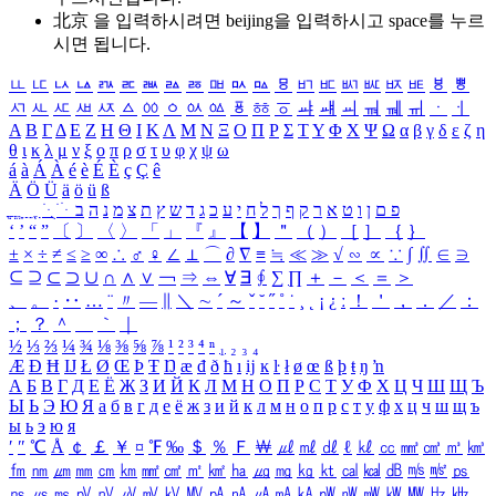
北京 을 입력하시려면
beijing
을 입력하시고 space를 누르
시면 됩니다.
ㅥ
ㅦ
ㅧ
ㅨ
ㅩ
ㅪ
ㅫ
ㅬ
ㅭ
ㅮ
ㅯ
ㅰ
ㅱ
ㅲ
ㅳ
ㅴ
ㅵ
ㅶ
ㅷ
ㅸ
ㅹ
ㅺ
ㅻ
ㅼ
ㅽ
ㅾ
ㅿ
ㆀ
ㆁ
ㆂ
ㆃ
ㆄ
ㆅ
ㆆ
ㆇ
ㆈ
ㆉ
ㆊ
ㆋ
ㆌ
ㆍ
ㆎ
Α
Β
Γ
Δ
Ε
Ζ
Η
Θ
Ι
Κ
Λ
Μ
Ν
Ξ
Ο
Π
Ρ
Σ
Τ
Υ
Φ
Χ
Ψ
Ω
α
β
γ
δ
ε
ζ
η
θ
ι
κ
λ
μ
ν
ξ
ο
π
ρ
σ
τ
υ
φ
χ
ψ
ω
á
à
Á
À
é
è
É
È
ç
Ç
ê
Ä
Ö
Ü
ä
ö
ü
ß
ְ
ֳ
ֲ
ֱ
ָ
ַ
ֵ
ֶ
ִ
ֹ
ּ
ֻ
ׂ
ׁ
ּ
ב
ה
נ
מ
צ
ת
ץ
ש
ד
ג
כ
ע
י
ח
ל
ך
ף
ק
ר
א
ט
ו
ן
ם
פ
‘
’
“
”
〔
〕
〈
〉
「
」
『
』
【
】
＂
（
）
［
］
｛
｝
±
×
÷
≠
≤
≥
∞
∴
♂
♀
∠
⊥
⌒
∂
∇
≡
≒
≪
≫
√
∽
∝
∵
∫
∬
∈
∋
⊆
⊇
⊂
⊃
∪
∩
∧
∨
￢
⇒
⇔
∀
∃
∮
∑
∏
＋
－
＜
＝
＞
、
。
·
‥
…
¨
〃
―
∥
＼
∼
´
～
ˇ
˘
˝
˚
˙
¸
˛
¡
¿
ː
！
＇
，
．
／
：
；
？
＾
＿
｀
｜
½
⅓
⅔
¼
¾
⅛
⅜
⅝
⅞
¹
²
³
⁴
ⁿ
₁
₂
₃
₄
Æ
Ð
Ħ
Ĳ
Ł
Ø
Œ
Þ
Ŧ
Ŋ
æ
đ
ð
ħ
ı
ĳ
ĸ
ŀ
ł
ø
œ
ß
þ
ŧ
ŋ
ŉ
А
Б
В
Г
Д
Е
Ё
Ж
З
И
Й
К
Л
М
Н
О
П
Р
С
Т
У
Ф
Х
Ц
Ч
Ш
Щ
Ъ
Ы
Ь
Э
Ю
Я
а
б
в
г
д
е
ё
ж
з
и
й
к
л
м
н
о
п
р
с
т
у
ф
х
ц
ч
ш
щ
ъ
ы
ь
э
ю
я
′
″
℃
Å
￠
￡
￥
¤
℉
‰
＄
％
Ｆ
￦
㎕
㎖
㎗
ℓ
㎘
㏄
㎣
㎤
㎥
㎦
㎙
㎚
㎛
㎜
㎝
㎞
㎟
㎠
㎡
㎢
㏊
㎍
㎎
㎏
㏏
㎈
㎉
㏈
㎧
㎨
㎰
㎱
㎲
㎳
㎴
㎵
㎶
㎷
㎸
㎹
㎀
㎁
㎂
㎃
㎄
㎺
㎻
㎽
㎾
㎿
㎐
㎑