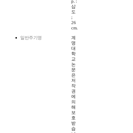
p. :
삽
도
;
26
cm.
일반주기명
계
명
대
학
교
논
문
은
저
작
권
에
의
해
보
호
받
습