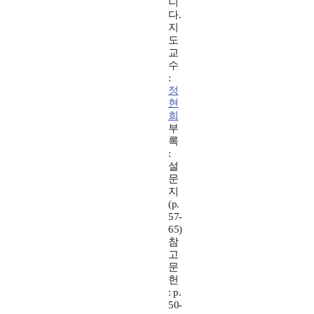
니
다.
지
도
교
수
:
정
현
희
부
록
:
설
문
지
(p.
57-
65)
참
고
문
헌
: p.
50-