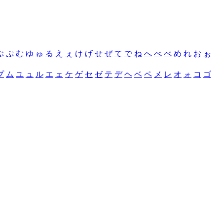
ぶ
ぷ
む
ゆ
ゅ
る
え
ぇ
け
げ
せ
ぜ
て
で
ね
へ
べ
ぺ
め
れ
お
ぉ
プ
ム
ユ
ュ
ル
エ
ェ
ケ
ゲ
セ
ゼ
テ
デ
ヘ
ベ
ペ
メ
レ
オ
ォ
コ
ゴ