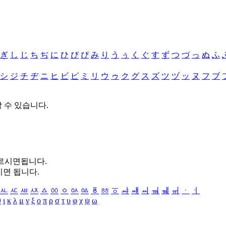
ぎ
し
じ
ち
ぢ
に
ひ
び
ぴ
み
り
う
ぅ
く
ぐ
す
ず
つ
づ
っ
ぬ
ふ
シ
ジ
チ
ヂ
ニ
ヒ
ビ
ピ
ミ
リ
ウ
ゥ
ク
グ
ス
ズ
ツ
ヅ
ッ
ヌ
フ
ブ
할 수 있습니다.
누르시면됩니다.
시면 됩니다.
ㅻ
ㅼ
ㅽ
ㅾ
ㅿ
ㆀ
ㆁ
ㆂ
ㆃ
ㆄ
ㆅ
ㆆ
ㆇ
ㆈ
ㆉ
ㆊ
ㆋ
ㆌ
ㆍ
ㆎ
θ
ι
κ
λ
μ
ν
ξ
ο
π
ρ
σ
τ
υ
φ
χ
ψ
ω