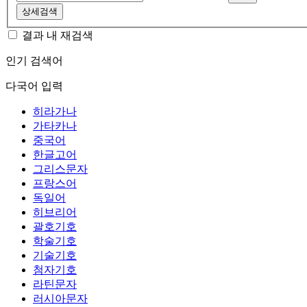
상세검색
결과 내 재검색
인기 검색어
다국어 입력
히라가나
가타카나
중국어
한글고어
그리스문자
프랑스어
독일어
히브리어
괄호기호
학술기호
기술기호
첨자기호
라틴문자
러시아문자