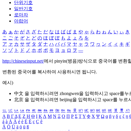
단위기호
일반기호
로마자
아랍어
あ
ぁ
か
が
さ
ざ
た
だ
な
は
ば
ぱ
ま
や
ゃ
ら
わ
ゎ
ん
い
ぃ
き
こ
ご
そ
ぞ
と
ど
の
ほ
ぼ
ぽ
も
よ
ょ
ろ
を
ア
ァ
カ
サ
ザ
タ
ダ
ナ
ハ
バ
パ
マ
ヤ
ャ
ラ
ワ
ヮ
ン
イ
ィ
キ
ギ
ソ
ゾ
ト
ド
ノ
ホ
ボ
ポ
モ
ヨ
ョ
ロ
ヲ
―
http://chineseinput.net/
에서 pinyin(병음)방식으로 중국어를 변환
변환된 중국어를 복사하여 사용하시면 됩니다.
예시)
中文 을 입력하시려면
zhongwen
을 입력하시고 space를
北京 을 입력하시려면
beijing
을 입력하시고 space를 누르
ㅥ
ㅦ
ㅧ
ㅨ
ㅩ
ㅪ
ㅫ
ㅬ
ㅭ
ㅮ
ㅯ
ㅰ
ㅱ
ㅲ
ㅳ
ㅴ
ㅵ
ㅶ
ㅷ
ㅸ
ㅹ
ㅺ
Α
Β
Γ
Δ
Ε
Ζ
Η
Θ
Ι
Κ
Λ
Μ
Ν
Ξ
Ο
Π
Ρ
Σ
Τ
Υ
Φ
Χ
Ψ
Ω
α
β
γ
δ
ε
ζ
η
á
à
Á
À
é
è
É
È
ç
Ç
ê
Ä
Ö
Ü
ä
ö
ü
ß