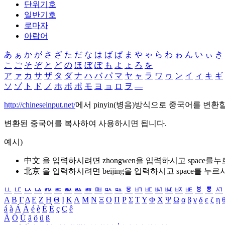
단위기호
일반기호
로마자
아랍어
あ
ぁ
か
が
さ
ざ
た
だ
な
は
ば
ぱ
ま
や
ゃ
ら
わ
ゎ
ん
い
ぃ
き
こ
ご
そ
ぞ
と
ど
の
ほ
ぼ
ぽ
も
よ
ょ
ろ
を
ア
ァ
カ
サ
ザ
タ
ダ
ナ
ハ
バ
パ
マ
ヤ
ャ
ラ
ワ
ヮ
ン
イ
ィ
キ
ギ
ソ
ゾ
ト
ド
ノ
ホ
ボ
ポ
モ
ヨ
ョ
ロ
ヲ
―
http://chineseinput.net/
에서 pinyin(병음)방식으로 중국어를 변환
변환된 중국어를 복사하여 사용하시면 됩니다.
예시)
中文 을 입력하시려면
zhongwen
을 입력하시고 space를
北京 을 입력하시려면
beijing
을 입력하시고 space를 누르
ㅥ
ㅦ
ㅧ
ㅨ
ㅩ
ㅪ
ㅫ
ㅬ
ㅭ
ㅮ
ㅯ
ㅰ
ㅱ
ㅲ
ㅳ
ㅴ
ㅵ
ㅶ
ㅷ
ㅸ
ㅹ
ㅺ
Α
Β
Γ
Δ
Ε
Ζ
Η
Θ
Ι
Κ
Λ
Μ
Ν
Ξ
Ο
Π
Ρ
Σ
Τ
Υ
Φ
Χ
Ψ
Ω
α
β
γ
δ
ε
ζ
η
á
à
Á
À
é
è
É
È
ç
Ç
ê
Ä
Ö
Ü
ä
ö
ü
ß