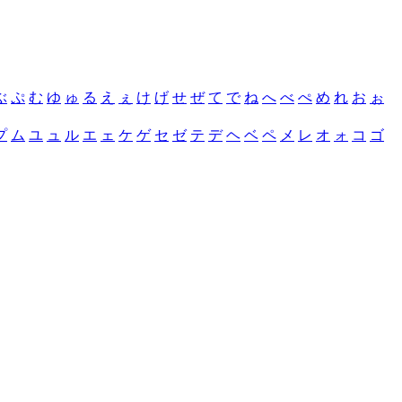
ぶ
ぷ
む
ゆ
ゅ
る
え
ぇ
け
げ
せ
ぜ
て
で
ね
へ
べ
ぺ
め
れ
お
ぉ
プ
ム
ユ
ュ
ル
エ
ェ
ケ
ゲ
セ
ゼ
テ
デ
ヘ
ベ
ペ
メ
レ
オ
ォ
コ
ゴ