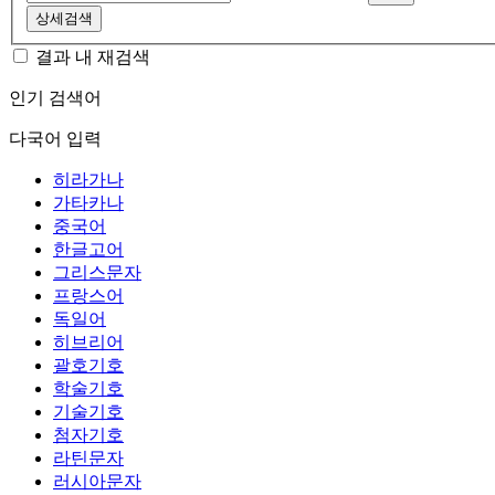
상세검색
결과 내 재검색
인기 검색어
다국어 입력
히라가나
가타카나
중국어
한글고어
그리스문자
프랑스어
독일어
히브리어
괄호기호
학술기호
기술기호
첨자기호
라틴문자
러시아문자