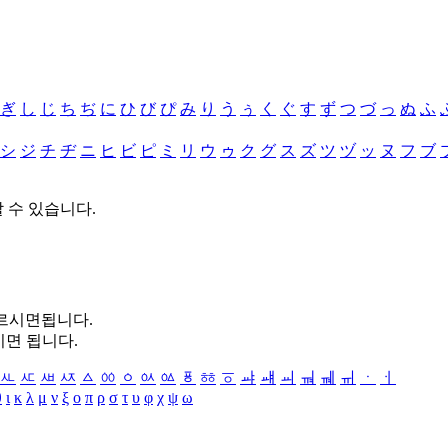
ぎ
し
じ
ち
ぢ
に
ひ
び
ぴ
み
り
う
ぅ
く
ぐ
す
ず
つ
づ
っ
ぬ
ふ
シ
ジ
チ
ヂ
ニ
ヒ
ビ
ピ
ミ
リ
ウ
ゥ
ク
グ
ス
ズ
ツ
ヅ
ッ
ヌ
フ
ブ
할 수 있습니다.
누르시면됩니다.
시면 됩니다.
ㅻ
ㅼ
ㅽ
ㅾ
ㅿ
ㆀ
ㆁ
ㆂ
ㆃ
ㆄ
ㆅ
ㆆ
ㆇ
ㆈ
ㆉ
ㆊ
ㆋ
ㆌ
ㆍ
ㆎ
θ
ι
κ
λ
μ
ν
ξ
ο
π
ρ
σ
τ
υ
φ
χ
ψ
ω