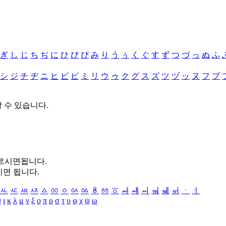
ぎ
し
じ
ち
ぢ
に
ひ
び
ぴ
み
り
う
ぅ
く
ぐ
す
ず
つ
づ
っ
ぬ
ふ
シ
ジ
チ
ヂ
ニ
ヒ
ビ
ピ
ミ
リ
ウ
ゥ
ク
グ
ス
ズ
ツ
ヅ
ッ
ヌ
フ
ブ
할 수 있습니다.
누르시면됩니다.
시면 됩니다.
ㅻ
ㅼ
ㅽ
ㅾ
ㅿ
ㆀ
ㆁ
ㆂ
ㆃ
ㆄ
ㆅ
ㆆ
ㆇ
ㆈ
ㆉ
ㆊ
ㆋ
ㆌ
ㆍ
ㆎ
θ
ι
κ
λ
μ
ν
ξ
ο
π
ρ
σ
τ
υ
φ
χ
ψ
ω