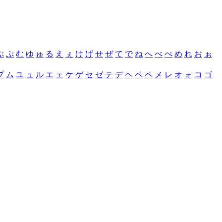
ぶ
ぷ
む
ゆ
ゅ
る
え
ぇ
け
げ
せ
ぜ
て
で
ね
へ
べ
ぺ
め
れ
お
ぉ
プ
ム
ユ
ュ
ル
エ
ェ
ケ
ゲ
セ
ゼ
テ
デ
ヘ
ベ
ペ
メ
レ
オ
ォ
コ
ゴ