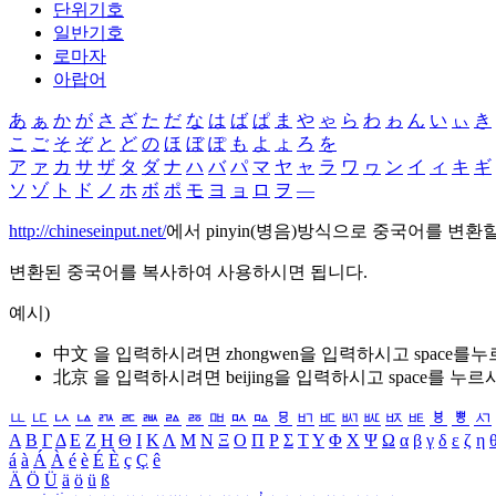
단위기호
일반기호
로마자
아랍어
あ
ぁ
か
が
さ
ざ
た
だ
な
は
ば
ぱ
ま
や
ゃ
ら
わ
ゎ
ん
い
ぃ
き
こ
ご
そ
ぞ
と
ど
の
ほ
ぼ
ぽ
も
よ
ょ
ろ
を
ア
ァ
カ
サ
ザ
タ
ダ
ナ
ハ
バ
パ
マ
ヤ
ャ
ラ
ワ
ヮ
ン
イ
ィ
キ
ギ
ソ
ゾ
ト
ド
ノ
ホ
ボ
ポ
モ
ヨ
ョ
ロ
ヲ
―
http://chineseinput.net/
에서 pinyin(병음)방식으로 중국어를 변환
변환된 중국어를 복사하여 사용하시면 됩니다.
예시)
中文 을 입력하시려면
zhongwen
을 입력하시고 space를
北京 을 입력하시려면
beijing
을 입력하시고 space를 누르
ㅥ
ㅦ
ㅧ
ㅨ
ㅩ
ㅪ
ㅫ
ㅬ
ㅭ
ㅮ
ㅯ
ㅰ
ㅱ
ㅲ
ㅳ
ㅴ
ㅵ
ㅶ
ㅷ
ㅸ
ㅹ
ㅺ
Α
Β
Γ
Δ
Ε
Ζ
Η
Θ
Ι
Κ
Λ
Μ
Ν
Ξ
Ο
Π
Ρ
Σ
Τ
Υ
Φ
Χ
Ψ
Ω
α
β
γ
δ
ε
ζ
η
á
à
Á
À
é
è
É
È
ç
Ç
ê
Ä
Ö
Ü
ä
ö
ü
ß