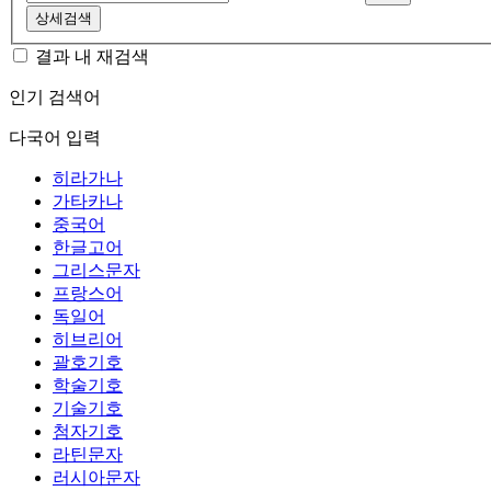
상세검색
결과 내 재검색
인기 검색어
다국어 입력
히라가나
가타카나
중국어
한글고어
그리스문자
프랑스어
독일어
히브리어
괄호기호
학술기호
기술기호
첨자기호
라틴문자
러시아문자