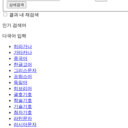
상세검색
결과 내 재검색
인기 검색어
다국어 입력
히라가나
가타카나
중국어
한글고어
그리스문자
프랑스어
독일어
히브리어
괄호기호
학술기호
기술기호
첨자기호
라틴문자
러시아문자