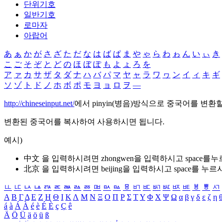
단위기호
일반기호
로마자
아랍어
あ
ぁ
か
が
さ
ざ
た
だ
な
は
ば
ぱ
ま
や
ゃ
ら
わ
ゎ
ん
い
ぃ
き
こ
ご
そ
ぞ
と
ど
の
ほ
ぼ
ぽ
も
よ
ょ
ろ
を
ア
ァ
カ
サ
ザ
タ
ダ
ナ
ハ
バ
パ
マ
ヤ
ャ
ラ
ワ
ヮ
ン
イ
ィ
キ
ギ
ソ
ゾ
ト
ド
ノ
ホ
ボ
ポ
モ
ヨ
ョ
ロ
ヲ
―
http://chineseinput.net/
에서 pinyin(병음)방식으로 중국어를 변환
변환된 중국어를 복사하여 사용하시면 됩니다.
예시)
中文 을 입력하시려면
zhongwen
을 입력하시고 space를
北京 을 입력하시려면
beijing
을 입력하시고 space를 누르
ㅥ
ㅦ
ㅧ
ㅨ
ㅩ
ㅪ
ㅫ
ㅬ
ㅭ
ㅮ
ㅯ
ㅰ
ㅱ
ㅲ
ㅳ
ㅴ
ㅵ
ㅶ
ㅷ
ㅸ
ㅹ
ㅺ
Α
Β
Γ
Δ
Ε
Ζ
Η
Θ
Ι
Κ
Λ
Μ
Ν
Ξ
Ο
Π
Ρ
Σ
Τ
Υ
Φ
Χ
Ψ
Ω
α
β
γ
δ
ε
ζ
η
á
à
Á
À
é
è
É
È
ç
Ç
ê
Ä
Ö
Ü
ä
ö
ü
ß