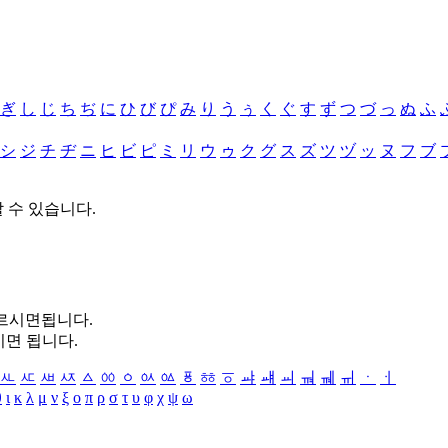
ぎ
し
じ
ち
ぢ
に
ひ
び
ぴ
み
り
う
ぅ
く
ぐ
す
ず
つ
づ
っ
ぬ
ふ
シ
ジ
チ
ヂ
ニ
ヒ
ビ
ピ
ミ
リ
ウ
ゥ
ク
グ
ス
ズ
ツ
ヅ
ッ
ヌ
フ
ブ
할 수 있습니다.
누르시면됩니다.
시면 됩니다.
ㅻ
ㅼ
ㅽ
ㅾ
ㅿ
ㆀ
ㆁ
ㆂ
ㆃ
ㆄ
ㆅ
ㆆ
ㆇ
ㆈ
ㆉ
ㆊ
ㆋ
ㆌ
ㆍ
ㆎ
θ
ι
κ
λ
μ
ν
ξ
ο
π
ρ
σ
τ
υ
φ
χ
ψ
ω