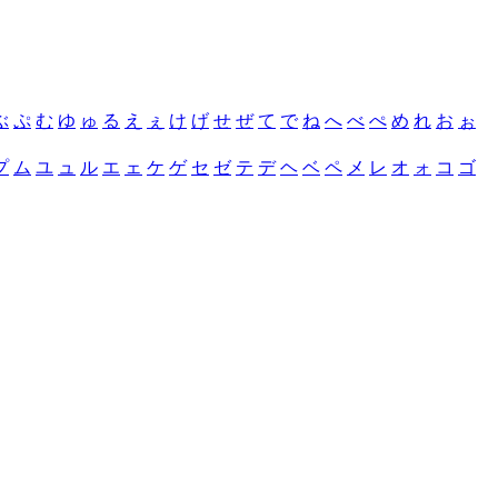
ぶ
ぷ
む
ゆ
ゅ
る
え
ぇ
け
げ
せ
ぜ
て
で
ね
へ
べ
ぺ
め
れ
お
ぉ
プ
ム
ユ
ュ
ル
エ
ェ
ケ
ゲ
セ
ゼ
テ
デ
ヘ
ベ
ペ
メ
レ
オ
ォ
コ
ゴ