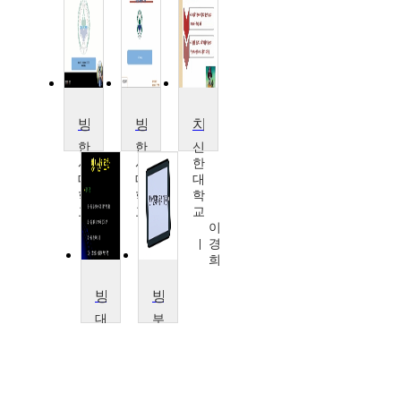
방사선물리학
방사선생물학
치과방사선학 및 실습 (1)
한
한
신
서
서
한
대
대
대
학
학
학
교
교
교
김
김
이
기
기
경
복
복
희
방사선치료기술학
방사선의학물리개론
대
부
전
산
보
가
건
톨
대
릭
학
대