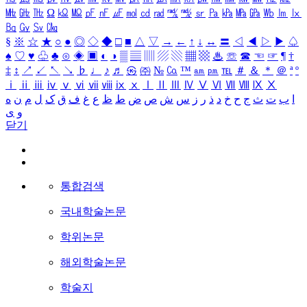
㎒
㎓
㎔
Ω
㏀
㏁
㎊
㎋
㎌
㏖
㏅
㎭
㎮
㎯
㏛
㎩
㎪
㎫
㎬
㏝
㏐
㏓
㏃
㏉
㏜
㏆
§
※
☆
★
○
●
◎
◇
◆
□
■
△
▽
→
←
↑
↓
↔
〓
◁
◀
▷
▶
♤
♠
♡
♥
♧
♣
⊙
◈
▣
◐
◑
▒
▤
▥
▨
▧
▦
▩
♨
☏
☎
☜
☞
¶
†
‡
↕
↗
↙
↖
↘
♭
♩
♪
♬
㉿
㈜
№
㏇
™
㏂
㏘
℡
＃
＆
＊
＠
ª
º
ⅰ
ⅱ
ⅲ
ⅳ
ⅴ
ⅵ
ⅶ
ⅷ
ⅸ
ⅹ
Ⅰ
Ⅱ
Ⅲ
Ⅳ
Ⅴ
Ⅵ
Ⅶ
Ⅷ
Ⅸ
Ⅹ
ا
ب
ت
ث
ج
ح
خ
د
ذ
ر
ز
س
ش
ص
ض
ط
ظ
ع
غ
ف
ق
ک
ل
م
ن
ه
و
ی
닫기
통합검색
국내학술논문
학위논문
해외학술논문
학술지