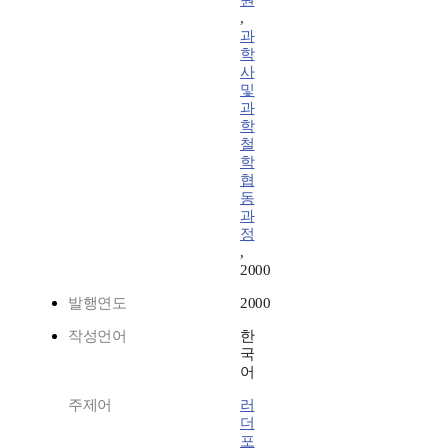
원
,
과
학
사
및
과
학
철
학
협
동
과
정
,
2000
발행연도
2000
작성언어
한
국
어
주제어
러
더
포