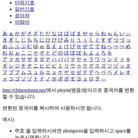
단위기호
일반기호
로마자
아랍어
あ
ぁ
か
が
さ
ざ
た
だ
な
は
ば
ぱ
ま
や
ゃ
ら
わ
ゎ
ん
い
ぃ
き
ぎ
し
じ
ち
ぢ
に
ひ
び
ぴ
み
り
う
ぅ
く
ぐ
す
ず
つ
づ
っ
ぬ
ふ
ぶ
ぷ
む
ゆ
ゅ
る
え
ぇ
け
げ
せ
ぜ
て
で
ね
へ
べ
ぺ
め
れ
お
ぉ
こ
ご
そ
ぞ
と
ど
の
ほ
ぼ
ぽ
も
よ
ょ
ろ
を
ア
ァ
カ
サ
ザ
タ
ダ
ナ
ハ
バ
パ
マ
ヤ
ャ
ラ
ワ
ヮ
ン
イ
ィ
キ
ギ
シ
ジ
チ
ヂ
ニ
ヒ
ビ
ピ
ミ
リ
ウ
ゥ
ク
グ
ス
ズ
ツ
ヅ
ッ
ヌ
フ
ブ
プ
ム
ユ
ュ
ル
エ
ェ
ケ
ゲ
セ
ゼ
テ
デ
ヘ
ベ
ペ
メ
レ
オ
ォ
コ
ゴ
ソ
ゾ
ト
ド
ノ
ホ
ボ
ポ
モ
ヨ
ョ
ロ
ヲ
―
http://chineseinput.net/
에서 pinyin(병음)방식으로 중국어를 변환
할 수 있습니다.
변환된 중국어를 복사하여 사용하시면 됩니다.
예시)
中文 을 입력하시려면
zhongwen
을 입력하시고 space를
누르시면됩니다.