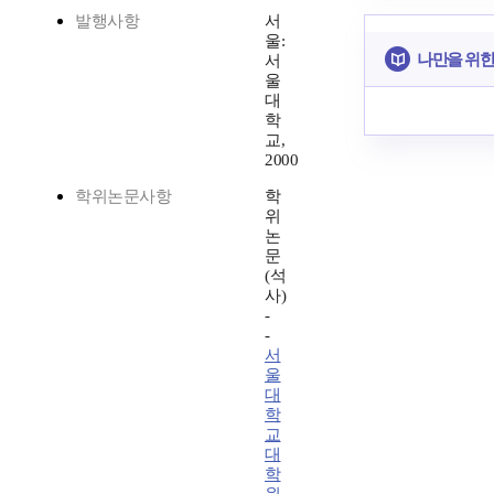
발행사항
서
울:
나만을 위한
서
울
대
학
교,
2000
학위논문사항
학
위
논
문
(석
사)
-
-
서
울
대
학
교
대
학