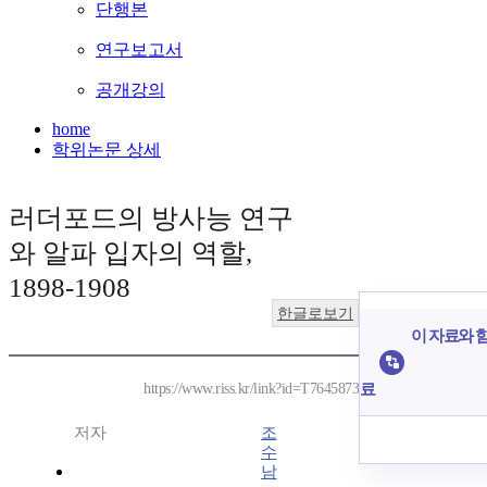
단행본
연구보고서
공개강의
home
학위논문 상세
러더포드의 방사능 연구
와 알파 입자의 역할,
1898-1908
한글로보기
이 자료와 함
료
https://www.riss.kr/link?id=T7645873
저자
조
수
남