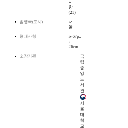
사
항
(21)
발행국(도시)
서
울
형태사항
iv,67p.:
;
26cm
소장기관
국
립
중
앙
도
서
관
서
울
대
학
교