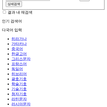
상세검색
결과 내 재검색
인기 검색어
다국어 입력
히라가나
가타카나
중국어
한글고어
그리스문자
프랑스어
독일어
히브리어
괄호기호
학술기호
기술기호
첨자기호
라틴문자
러시아문자