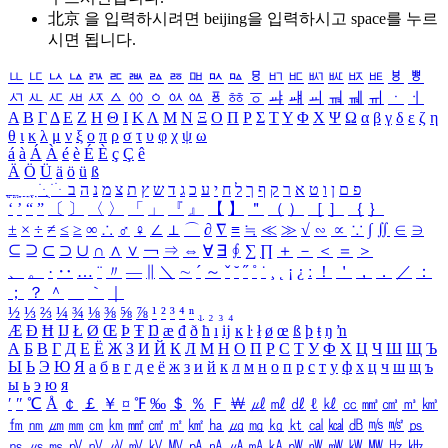
北京 을 입력하시려면
beijing
을 입력하시고 space를 누르
시면 됩니다.
ㅥ
ㅦ
ㅧ
ㅨ
ㅩ
ㅪ
ㅫ
ㅬ
ㅭ
ㅮ
ㅯ
ㅰ
ㅱ
ㅲ
ㅳ
ㅴ
ㅵ
ㅶ
ㅷ
ㅸ
ㅹ
ㅺ
ㅻ
ㅼ
ㅽ
ㅾ
ㅿ
ㆀ
ㆁ
ㆂ
ㆃ
ㆄ
ㆅ
ㆆ
ㆇ
ㆈ
ㆉ
ㆊ
ㆋ
ㆌ
ㆍ
ㆎ
Α
Β
Γ
Δ
Ε
Ζ
Η
Θ
Ι
Κ
Λ
Μ
Ν
Ξ
Ο
Π
Ρ
Σ
Τ
Υ
Φ
Χ
Ψ
Ω
α
β
γ
δ
ε
ζ
η
θ
ι
κ
λ
μ
ν
ξ
ο
π
ρ
σ
τ
υ
φ
χ
ψ
ω
á
à
Á
À
é
è
É
È
ç
Ç
ê
Ä
Ö
Ü
ä
ö
ü
ß
ְ
ֳ
ֲ
ֱ
ָ
ַ
ֵ
ֶ
ִ
ֹ
ּ
ֻ
ׂ
ׁ
ּ
ב
ה
נ
מ
צ
ת
ץ
ש
ד
ג
כ
ע
י
ח
ל
ך
ף
ק
ר
א
ט
ו
ן
ם
פ
‘
’
“
”
〔
〕
〈
〉
「
」
『
』
【
】
＂
（
）
［
］
｛
｝
±
×
÷
≠
≤
≥
∞
∴
♂
♀
∠
⊥
⌒
∂
∇
≡
≒
≪
≫
√
∽
∝
∵
∫
∬
∈
∋
⊆
⊇
⊂
⊃
∪
∩
∧
∨
￢
⇒
⇔
∀
∃
∮
∑
∏
＋
－
＜
＝
＞
、
。
·
‥
…
¨
〃
―
∥
＼
∼
´
～
ˇ
˘
˝
˚
˙
¸
˛
¡
¿
ː
！
＇
，
．
／
：
；
？
＾
＿
｀
｜
½
⅓
⅔
¼
¾
⅛
⅜
⅝
⅞
¹
²
³
⁴
ⁿ
₁
₂
₃
₄
Æ
Ð
Ħ
Ĳ
Ł
Ø
Œ
Þ
Ŧ
Ŋ
æ
đ
ð
ħ
ı
ĳ
ĸ
ŀ
ł
ø
œ
ß
þ
ŧ
ŋ
ŉ
А
Б
В
Г
Д
Е
Ё
Ж
З
И
Й
К
Л
М
Н
О
П
Р
С
Т
У
Ф
Х
Ц
Ч
Ш
Щ
Ъ
Ы
Ь
Э
Ю
Я
а
б
в
г
д
е
ё
ж
з
и
й
к
л
м
н
о
п
р
с
т
у
ф
х
ц
ч
ш
щ
ъ
ы
ь
э
ю
я
′
″
℃
Å
￠
￡
￥
¤
℉
‰
＄
％
Ｆ
￦
㎕
㎖
㎗
ℓ
㎘
㏄
㎣
㎤
㎥
㎦
㎙
㎚
㎛
㎜
㎝
㎞
㎟
㎠
㎡
㎢
㏊
㎍
㎎
㎏
㏏
㎈
㎉
㏈
㎧
㎨
㎰
㎱
㎲
㎳
㎴
㎵
㎶
㎷
㎸
㎹
㎀
㎁
㎂
㎃
㎄
㎺
㎻
㎽
㎾
㎿
㎐
㎑