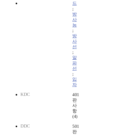
드
;
방
사
능
;
방
사
선
;
알
파
선
;
입
자
KDC
401
판
사
항
(4)
DDC
501
판