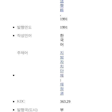
法
學
科
,
1991
발행연도
1991
작성언어
한
국
어
주제어
지
방
자
치
단
체
;
재
정
권
KDC
363.29
발행국(도시)
부