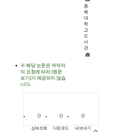
충
북
대
학
교
도
서
관
※ 해당 논문은 저작자
의 요청에 따라 [원문
보기]가 제공되지 않습
니다.
0
0
0
상세조회
다운로드
내보내기