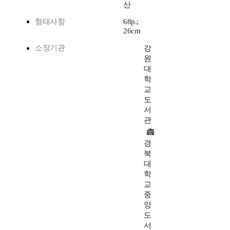
산
형태사항
68p.;
26cm
소장기관
강
원
대
학
교
도
서
관
경
북
대
학
교
중
앙
도
서