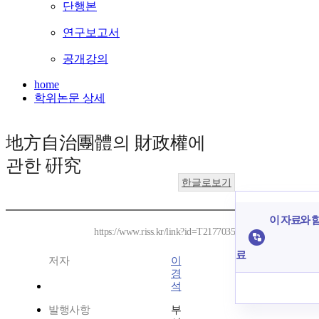
단행본
연구보고서
공개강의
home
학위논문 상세
地方自治團體의 財政權에
관한 硏究
한글로보기
이 자료와 함
https://www.riss.kr/link?id=T2177035
료
저자
이
경
석
발행사항
부