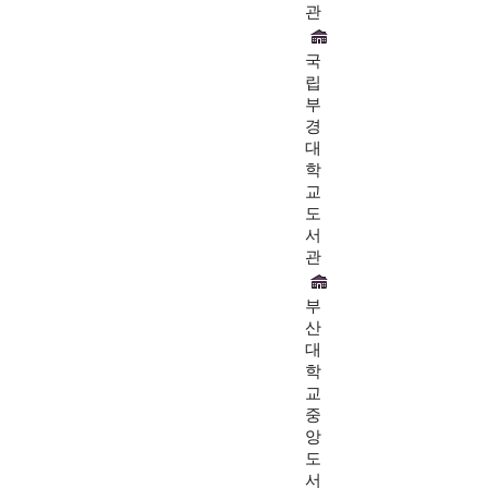
관
국
립
부
경
대
학
교
도
서
관
부
산
대
학
교
중
앙
도
서