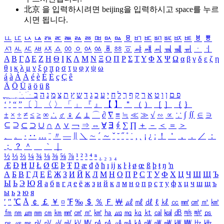
北京 을 입력하시려면
beijing
을 입력하시고 space를 누르
시면 됩니다.
ㅥ
ㅦ
ㅧ
ㅨ
ㅩ
ㅪ
ㅫ
ㅬ
ㅭ
ㅮ
ㅯ
ㅰ
ㅱ
ㅲ
ㅳ
ㅴ
ㅵ
ㅶ
ㅷ
ㅸ
ㅹ
ㅺ
ㅻ
ㅼ
ㅽ
ㅾ
ㅿ
ㆀ
ㆁ
ㆂ
ㆃ
ㆄ
ㆅ
ㆆ
ㆇ
ㆈ
ㆉ
ㆊ
ㆋ
ㆌ
ㆍ
ㆎ
Α
Β
Γ
Δ
Ε
Ζ
Η
Θ
Ι
Κ
Λ
Μ
Ν
Ξ
Ο
Π
Ρ
Σ
Τ
Υ
Φ
Χ
Ψ
Ω
α
β
γ
δ
ε
ζ
η
θ
ι
κ
λ
μ
ν
ξ
ο
π
ρ
σ
τ
υ
φ
χ
ψ
ω
á
à
Á
À
é
è
É
È
ç
Ç
ê
Ä
Ö
Ü
ä
ö
ü
ß
ְ
ֳ
ֲ
ֱ
ָ
ַ
ֵ
ֶ
ִ
ֹ
ּ
ֻ
ׂ
ׁ
ּ
ב
ה
נ
מ
צ
ת
ץ
ש
ד
ג
כ
ע
י
ח
ל
ך
ף
ק
ר
א
ט
ו
ן
ם
פ
‘
’
“
”
〔
〕
〈
〉
「
」
『
』
【
】
＂
（
）
［
］
｛
｝
±
×
÷
≠
≤
≥
∞
∴
♂
♀
∠
⊥
⌒
∂
∇
≡
≒
≪
≫
√
∽
∝
∵
∫
∬
∈
∋
⊆
⊇
⊂
⊃
∪
∩
∧
∨
￢
⇒
⇔
∀
∃
∮
∑
∏
＋
－
＜
＝
＞
、
。
·
‥
…
¨
〃
―
∥
＼
∼
´
～
ˇ
˘
˝
˚
˙
¸
˛
¡
¿
ː
！
＇
，
．
／
：
；
？
＾
＿
｀
｜
½
⅓
⅔
¼
¾
⅛
⅜
⅝
⅞
¹
²
³
⁴
ⁿ
₁
₂
₃
₄
Æ
Ð
Ħ
Ĳ
Ł
Ø
Œ
Þ
Ŧ
Ŋ
æ
đ
ð
ħ
ı
ĳ
ĸ
ŀ
ł
ø
œ
ß
þ
ŧ
ŋ
ŉ
А
Б
В
Г
Д
Е
Ё
Ж
З
И
Й
К
Л
М
Н
О
П
Р
С
Т
У
Ф
Х
Ц
Ч
Ш
Щ
Ъ
Ы
Ь
Э
Ю
Я
а
б
в
г
д
е
ё
ж
з
и
й
к
л
м
н
о
п
р
с
т
у
ф
х
ц
ч
ш
щ
ъ
ы
ь
э
ю
я
′
″
℃
Å
￠
￡
￥
¤
℉
‰
＄
％
Ｆ
￦
㎕
㎖
㎗
ℓ
㎘
㏄
㎣
㎤
㎥
㎦
㎙
㎚
㎛
㎜
㎝
㎞
㎟
㎠
㎡
㎢
㏊
㎍
㎎
㎏
㏏
㎈
㎉
㏈
㎧
㎨
㎰
㎱
㎲
㎳
㎴
㎵
㎶
㎷
㎸
㎹
㎀
㎁
㎂
㎃
㎄
㎺
㎻
㎽
㎾
㎿
㎐
㎑