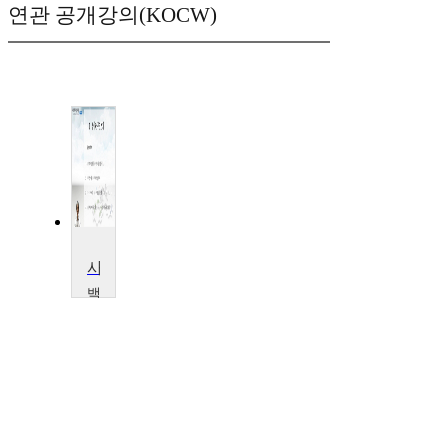
연관 공개강의(KOCW)
사회복지법제론
백
석
문
화
대
학
교
박
주