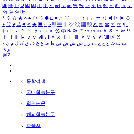
㎒
㎓
㎔
Ω
㏀
㏁
㎊
㎋
㎌
㏖
㏅
㎭
㎮
㎯
㏛
㎩
㎪
㎫
㎬
㏝
㏐
㏓
㏃
㏉
㏜
㏆
§
※
☆
★
○
●
◎
◇
◆
□
■
△
▽
→
←
↑
↓
↔
〓
◁
◀
▷
▶
♤
♠
♡
♥
♧
♣
⊙
◈
▣
◐
◑
▒
▤
▥
▨
▧
▦
▩
♨
☏
☎
☜
☞
¶
†
‡
↕
↗
↙
↖
↘
♭
♩
♪
♬
㉿
㈜
№
㏇
™
㏂
㏘
℡
＃
＆
＊
＠
ª
º
ⅰ
ⅱ
ⅲ
ⅳ
ⅴ
ⅵ
ⅶ
ⅷ
ⅸ
ⅹ
Ⅰ
Ⅱ
Ⅲ
Ⅳ
Ⅴ
Ⅵ
Ⅶ
Ⅷ
Ⅸ
Ⅹ
ا
ب
ت
ث
ج
ح
خ
د
ذ
ر
ز
س
ش
ص
ض
ط
ظ
ع
غ
ف
ق
ک
ل
م
ن
ه
و
ی
닫기
통합검색
국내학술논문
학위논문
해외학술논문
학술지