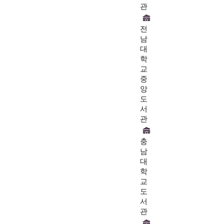
관
전
남
대
학
교
중
앙
도
서
관
충
남
대
학
교
도
서
관