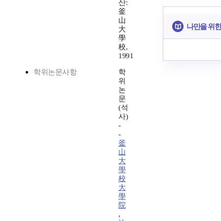
산:
釜
山
나만을 위한
大
學
校,
1991
학위논문사항
학
위
논
문
(석
사)
-
-
釜
山
大
學
校
大
學
院
,