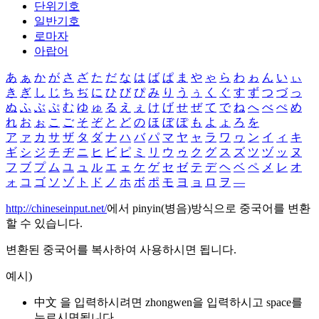
단위기호
일반기호
로마자
아랍어
あ
ぁ
か
が
さ
ざ
た
だ
な
は
ば
ぱ
ま
や
ゃ
ら
わ
ゎ
ん
い
ぃ
き
ぎ
し
じ
ち
ぢ
に
ひ
び
ぴ
み
り
う
ぅ
く
ぐ
す
ず
つ
づ
っ
ぬ
ふ
ぶ
ぷ
む
ゆ
ゅ
る
え
ぇ
け
げ
せ
ぜ
て
で
ね
へ
べ
ぺ
め
れ
お
ぉ
こ
ご
そ
ぞ
と
ど
の
ほ
ぼ
ぽ
も
よ
ょ
ろ
を
ア
ァ
カ
サ
ザ
タ
ダ
ナ
ハ
バ
パ
マ
ヤ
ャ
ラ
ワ
ヮ
ン
イ
ィ
キ
ギ
シ
ジ
チ
ヂ
ニ
ヒ
ビ
ピ
ミ
リ
ウ
ゥ
ク
グ
ス
ズ
ツ
ヅ
ッ
ヌ
フ
ブ
プ
ム
ユ
ュ
ル
エ
ェ
ケ
ゲ
セ
ゼ
テ
デ
ヘ
ベ
ペ
メ
レ
オ
ォ
コ
ゴ
ソ
ゾ
ト
ド
ノ
ホ
ボ
ポ
モ
ヨ
ョ
ロ
ヲ
―
http://chineseinput.net/
에서 pinyin(병음)방식으로 중국어를 변환
할 수 있습니다.
변환된 중국어를 복사하여 사용하시면 됩니다.
예시)
中文 을 입력하시려면
zhongwen
을 입력하시고 space를
누르시면됩니다.