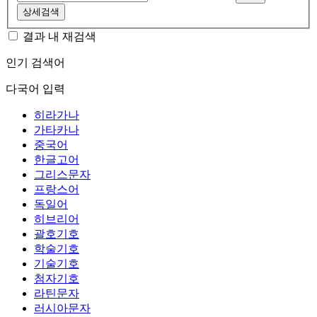
상세검색
결과 내 재검색
인기 검색어
다국어 입력
히라가나
가타카나
중국어
한글고어
그리스문자
프랑스어
독일어
히브리어
괄호기호
학술기호
기술기호
첨자기호
라틴문자
러시아문자