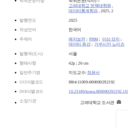
학위논문사항
학위논문(석사) --
고려대학교 정책대학원
,
데이터통계학과
, 2025. 2
발행연도
2025
작성언어
한국어
주제어
예지보전
;
PHM
;
이상 감지
;
데이터 증강
;
가우시안 노이즈
발행국(도시)
서울
형태사항
42p ; 26 cm
일반주기명
지도교수:
정윤서
UCI식별코드
I804:11009-000000292192
DOI식별코드
10.23186/korea.000000292192.11
소장기관
고려대학교 도서관