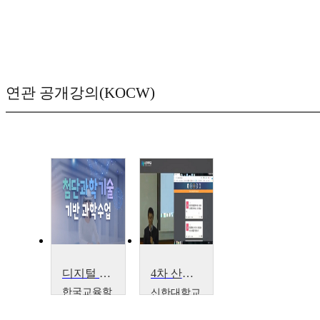
연관 공개강의(KOCW)
디지털 탐구역량을 키우는 첨단과학기술 기반 신나는 과학 수업 만들기
4차 산업혁명 시대의 주도적 기술 이해와 3D 프린팅-경기꿈의대학 강의편
한국교육학
신한대학교
술정보원
신종우
최준영