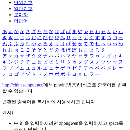
단위기호
일반기호
로마자
아랍어
あ
ぁ
か
が
さ
ざ
た
だ
な
は
ば
ぱ
ま
や
ゃ
ら
わ
ゎ
ん
い
ぃ
き
ぎ
し
じ
ち
ぢ
に
ひ
び
ぴ
み
り
う
ぅ
く
ぐ
す
ず
つ
づ
っ
ぬ
ふ
ぶ
ぷ
む
ゆ
ゅ
る
え
ぇ
け
げ
せ
ぜ
て
で
ね
へ
べ
ぺ
め
れ
お
ぉ
こ
ご
そ
ぞ
と
ど
の
ほ
ぼ
ぽ
も
よ
ょ
ろ
を
ア
ァ
カ
サ
ザ
タ
ダ
ナ
ハ
バ
パ
マ
ヤ
ャ
ラ
ワ
ヮ
ン
イ
ィ
キ
ギ
シ
ジ
チ
ヂ
ニ
ヒ
ビ
ピ
ミ
リ
ウ
ゥ
ク
グ
ス
ズ
ツ
ヅ
ッ
ヌ
フ
ブ
プ
ム
ユ
ュ
ル
エ
ェ
ケ
ゲ
セ
ゼ
テ
デ
ヘ
ベ
ペ
メ
レ
オ
ォ
コ
ゴ
ソ
ゾ
ト
ド
ノ
ホ
ボ
ポ
モ
ヨ
ョ
ロ
ヲ
―
http://chineseinput.net/
에서 pinyin(병음)방식으로 중국어를 변환
할 수 있습니다.
변환된 중국어를 복사하여 사용하시면 됩니다.
예시)
中文 을 입력하시려면
zhongwen
을 입력하시고 space를
누르시면됩니다.