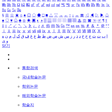
㎒
㎓
㎔
Ω
㏀
㏁
㎊
㎋
㎌
㏖
㏅
㎭
㎮
㎯
㏛
㎩
㎪
㎫
㎬
㏝
㏐
㏓
㏃
㏉
㏜
㏆
§
※
☆
★
○
●
◎
◇
◆
□
■
△
▽
→
←
↑
↓
↔
〓
◁
◀
▷
▶
♤
♠
♡
♥
♧
♣
⊙
◈
▣
◐
◑
▒
▤
▥
▨
▧
▦
▩
♨
☏
☎
☜
☞
¶
†
‡
↕
↗
↙
↖
↘
♭
♩
♪
♬
㉿
㈜
№
㏇
™
㏂
㏘
℡
＃
＆
＊
＠
ª
º
ⅰ
ⅱ
ⅲ
ⅳ
ⅴ
ⅵ
ⅶ
ⅷ
ⅸ
ⅹ
Ⅰ
Ⅱ
Ⅲ
Ⅳ
Ⅴ
Ⅵ
Ⅶ
Ⅷ
Ⅸ
Ⅹ
ا
ب
ت
ث
ج
ح
خ
د
ذ
ر
ز
س
ش
ص
ض
ط
ظ
ع
غ
ف
ق
ک
ل
م
ن
ه
و
ی
닫기
통합검색
국내학술논문
학위논문
해외학술논문
학술지