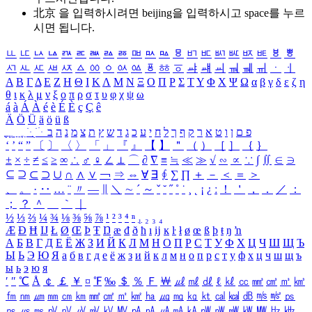
北京 을 입력하시려면
beijing
을 입력하시고 space를 누르
시면 됩니다.
ㅥ
ㅦ
ㅧ
ㅨ
ㅩ
ㅪ
ㅫ
ㅬ
ㅭ
ㅮ
ㅯ
ㅰ
ㅱ
ㅲ
ㅳ
ㅴ
ㅵ
ㅶ
ㅷ
ㅸ
ㅹ
ㅺ
ㅻ
ㅼ
ㅽ
ㅾ
ㅿ
ㆀ
ㆁ
ㆂ
ㆃ
ㆄ
ㆅ
ㆆ
ㆇ
ㆈ
ㆉ
ㆊ
ㆋ
ㆌ
ㆍ
ㆎ
Α
Β
Γ
Δ
Ε
Ζ
Η
Θ
Ι
Κ
Λ
Μ
Ν
Ξ
Ο
Π
Ρ
Σ
Τ
Υ
Φ
Χ
Ψ
Ω
α
β
γ
δ
ε
ζ
η
θ
ι
κ
λ
μ
ν
ξ
ο
π
ρ
σ
τ
υ
φ
χ
ψ
ω
á
à
Á
À
é
è
É
È
ç
Ç
ê
Ä
Ö
Ü
ä
ö
ü
ß
ְ
ֳ
ֲ
ֱ
ָ
ַ
ֵ
ֶ
ִ
ֹ
ּ
ֻ
ׂ
ׁ
ּ
ב
ה
נ
מ
צ
ת
ץ
ש
ד
ג
כ
ע
י
ח
ל
ך
ף
ק
ר
א
ט
ו
ן
ם
פ
‘
’
“
”
〔
〕
〈
〉
「
」
『
』
【
】
＂
（
）
［
］
｛
｝
±
×
÷
≠
≤
≥
∞
∴
♂
♀
∠
⊥
⌒
∂
∇
≡
≒
≪
≫
√
∽
∝
∵
∫
∬
∈
∋
⊆
⊇
⊂
⊃
∪
∩
∧
∨
￢
⇒
⇔
∀
∃
∮
∑
∏
＋
－
＜
＝
＞
、
。
·
‥
…
¨
〃
―
∥
＼
∼
´
～
ˇ
˘
˝
˚
˙
¸
˛
¡
¿
ː
！
＇
，
．
／
：
；
？
＾
＿
｀
｜
½
⅓
⅔
¼
¾
⅛
⅜
⅝
⅞
¹
²
³
⁴
ⁿ
₁
₂
₃
₄
Æ
Ð
Ħ
Ĳ
Ł
Ø
Œ
Þ
Ŧ
Ŋ
æ
đ
ð
ħ
ı
ĳ
ĸ
ŀ
ł
ø
œ
ß
þ
ŧ
ŋ
ŉ
А
Б
В
Г
Д
Е
Ё
Ж
З
И
Й
К
Л
М
Н
О
П
Р
С
Т
У
Ф
Х
Ц
Ч
Ш
Щ
Ъ
Ы
Ь
Э
Ю
Я
а
б
в
г
д
е
ё
ж
з
и
й
к
л
м
н
о
п
р
с
т
у
ф
х
ц
ч
ш
щ
ъ
ы
ь
э
ю
я
′
″
℃
Å
￠
￡
￥
¤
℉
‰
＄
％
Ｆ
￦
㎕
㎖
㎗
ℓ
㎘
㏄
㎣
㎤
㎥
㎦
㎙
㎚
㎛
㎜
㎝
㎞
㎟
㎠
㎡
㎢
㏊
㎍
㎎
㎏
㏏
㎈
㎉
㏈
㎧
㎨
㎰
㎱
㎲
㎳
㎴
㎵
㎶
㎷
㎸
㎹
㎀
㎁
㎂
㎃
㎄
㎺
㎻
㎽
㎾
㎿
㎐
㎑