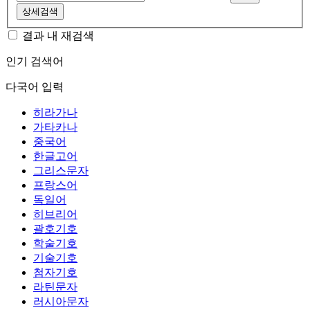
상세검색
결과 내 재검색
인기 검색어
다국어 입력
히라가나
가타카나
중국어
한글고어
그리스문자
프랑스어
독일어
히브리어
괄호기호
학술기호
기술기호
첨자기호
라틴문자
러시아문자