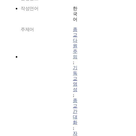
작성언어
한
국
어
주제어
종
교
다
원
주
의
;
기
독
교
영
성
;
종
교
간
대
화
;
자