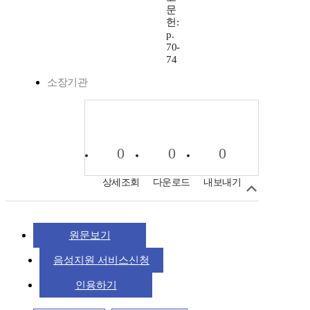
문
헌:
p.
70-
74
소장기관
0
0
0
상세조회
다운로드
내보내기
원문보기
음성지원 서비스신청
인용하기