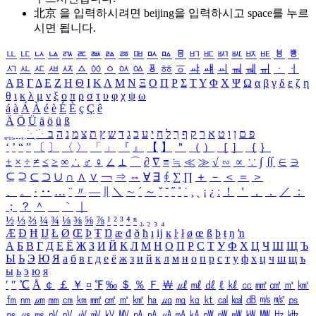
北京 을 입력하시려면
beijing
을 입력하시고 space를 누르
시면 됩니다.
ㅥ
ㅦ
ㅧ
ㅨ
ㅩ
ㅪ
ㅫ
ㅬ
ㅭ
ㅮ
ㅯ
ㅰ
ㅱ
ㅲ
ㅳ
ㅴ
ㅵ
ㅶ
ㅷ
ㅸ
ㅹ
ㅺ
ㅻ
ㅼ
ㅽ
ㅾ
ㅿ
ㆀ
ㆁ
ㆂ
ㆃ
ㆄ
ㆅ
ㆆ
ㆇ
ㆈ
ㆉ
ㆊ
ㆋ
ㆌ
ㆍ
ㆎ
Α
Β
Γ
Δ
Ε
Ζ
Η
Θ
Ι
Κ
Λ
Μ
Ν
Ξ
Ο
Π
Ρ
Σ
Τ
Υ
Φ
Χ
Ψ
Ω
α
β
γ
δ
ε
ζ
η
θ
ι
κ
λ
μ
ν
ξ
ο
π
ρ
σ
τ
υ
φ
χ
ψ
ω
á
à
Á
À
é
è
É
È
ç
Ç
ê
Ä
Ö
Ü
ä
ö
ü
ß
ְ
ֳ
ֲ
ֱ
ָ
ַ
ֵ
ֶ
ִ
ֹ
ּ
ֻ
ׂ
ׁ
ּ
ב
ה
נ
מ
צ
ת
ץ
ש
ד
ג
כ
ע
י
ח
ל
ך
ף
ק
ר
א
ט
ו
ן
ם
פ
‘
’
“
”
〔
〕
〈
〉
「
」
『
』
【
】
＂
（
）
［
］
｛
｝
±
×
÷
≠
≤
≥
∞
∴
♂
♀
∠
⊥
⌒
∂
∇
≡
≒
≪
≫
√
∽
∝
∵
∫
∬
∈
∋
⊆
⊇
⊂
⊃
∪
∩
∧
∨
￢
⇒
⇔
∀
∃
∮
∑
∏
＋
－
＜
＝
＞
、
。
·
‥
…
¨
〃
―
∥
＼
∼
´
～
ˇ
˘
˝
˚
˙
¸
˛
¡
¿
ː
！
＇
，
．
／
：
；
？
＾
＿
｀
｜
½
⅓
⅔
¼
¾
⅛
⅜
⅝
⅞
¹
²
³
⁴
ⁿ
₁
₂
₃
₄
Æ
Ð
Ħ
Ĳ
Ł
Ø
Œ
Þ
Ŧ
Ŋ
æ
đ
ð
ħ
ı
ĳ
ĸ
ŀ
ł
ø
œ
ß
þ
ŧ
ŋ
ŉ
А
Б
В
Г
Д
Е
Ё
Ж
З
И
Й
К
Л
М
Н
О
П
Р
С
Т
У
Ф
Х
Ц
Ч
Ш
Щ
Ъ
Ы
Ь
Э
Ю
Я
а
б
в
г
д
е
ё
ж
з
и
й
к
л
м
н
о
п
р
с
т
у
ф
х
ц
ч
ш
щ
ъ
ы
ь
э
ю
я
′
″
℃
Å
￠
￡
￥
¤
℉
‰
＄
％
Ｆ
￦
㎕
㎖
㎗
ℓ
㎘
㏄
㎣
㎤
㎥
㎦
㎙
㎚
㎛
㎜
㎝
㎞
㎟
㎠
㎡
㎢
㏊
㎍
㎎
㎏
㏏
㎈
㎉
㏈
㎧
㎨
㎰
㎱
㎲
㎳
㎴
㎵
㎶
㎷
㎸
㎹
㎀
㎁
㎂
㎃
㎄
㎺
㎻
㎽
㎾
㎿
㎐
㎑