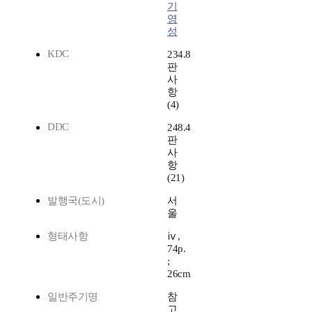
기
영
성
KDC
234.8
판
사
항
(4)
DDC
248.4
판
사
항
(21)
발행국(도시)
서
울
형태사항
ⅳ,
74p.
;
26cm
일반주기명
참
고