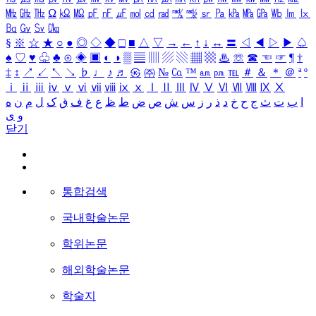
㎒
㎓
㎔
Ω
㏀
㏁
㎊
㎋
㎌
㏖
㏅
㎭
㎮
㎯
㏛
㎩
㎪
㎫
㎬
㏝
㏐
㏓
㏃
㏉
㏜
㏆
§
※
☆
★
○
●
◎
◇
◆
□
■
△
▽
→
←
↑
↓
↔
〓
◁
◀
▷
▶
♤
♠
♡
♥
♧
♣
⊙
◈
▣
◐
◑
▒
▤
▥
▨
▧
▦
▩
♨
☏
☎
☜
☞
¶
†
‡
↕
↗
↙
↖
↘
♭
♩
♪
♬
㉿
㈜
№
㏇
™
㏂
㏘
℡
＃
＆
＊
＠
ª
º
ⅰ
ⅱ
ⅲ
ⅳ
ⅴ
ⅵ
ⅶ
ⅷ
ⅸ
ⅹ
Ⅰ
Ⅱ
Ⅲ
Ⅳ
Ⅴ
Ⅵ
Ⅶ
Ⅷ
Ⅸ
Ⅹ
ا
ب
ت
ث
ج
ح
خ
د
ذ
ر
ز
س
ش
ص
ض
ط
ظ
ع
غ
ف
ق
ک
ل
م
ن
ه
و
ی
닫기
통합검색
국내학술논문
학위논문
해외학술논문
학술지