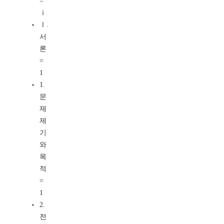
=
ⅰ
Ⅰ.
서
론
=
1
1.
문
제
제
기
와
목
적
=
1
2.
전