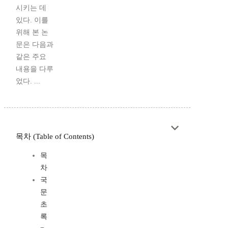
시키는 데
있다. 이를
위해 본 논
문은 다음과
같은 주요
내용을 다루
었다. ...
목차 (Table of Contents)
목
차
국
문
초
록