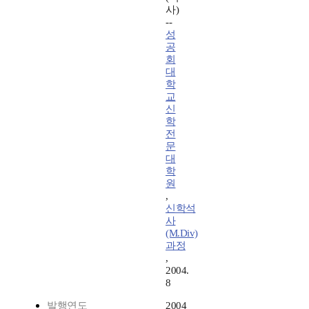
사)
--
성
공
회
대
학
교
신
학
전
문
대
학
원
,
신학석
사
(M.Div)
과정
,
2004.
8
발행연도
2004