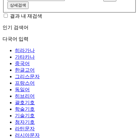
상세검색
결과 내 재검색
인기 검색어
다국어 입력
히라가나
가타카나
중국어
한글고어
그리스문자
프랑스어
독일어
히브리어
괄호기호
학술기호
기술기호
첨자기호
라틴문자
러시아문자