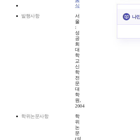
홍
식
발행사항
서
나만
울
:
성
공
회
대
학
교
신
학
전
문
대
학
원,
2004
학위논문사항
학
위
논
문
(석