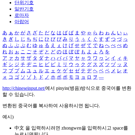
단위기호
일반기호
로마자
아랍어
あ
ぁ
か
が
さ
ざ
た
だ
な
は
ば
ぱ
ま
や
ゃ
ら
わ
ゎ
ん
い
ぃ
き
ぎ
し
じ
ち
ぢ
に
ひ
び
ぴ
み
り
う
ぅ
く
ぐ
す
ず
つ
づ
っ
ぬ
ふ
ぶ
ぷ
む
ゆ
ゅ
る
え
ぇ
け
げ
せ
ぜ
て
で
ね
へ
べ
ぺ
め
れ
お
ぉ
こ
ご
そ
ぞ
と
ど
の
ほ
ぼ
ぽ
も
よ
ょ
ろ
を
ア
ァ
カ
サ
ザ
タ
ダ
ナ
ハ
バ
パ
マ
ヤ
ャ
ラ
ワ
ヮ
ン
イ
ィ
キ
ギ
シ
ジ
チ
ヂ
ニ
ヒ
ビ
ピ
ミ
リ
ウ
ゥ
ク
グ
ス
ズ
ツ
ヅ
ッ
ヌ
フ
ブ
プ
ム
ユ
ュ
ル
エ
ェ
ケ
ゲ
セ
ゼ
テ
デ
ヘ
ベ
ペ
メ
レ
オ
ォ
コ
ゴ
ソ
ゾ
ト
ド
ノ
ホ
ボ
ポ
モ
ヨ
ョ
ロ
ヲ
―
http://chineseinput.net/
에서 pinyin(병음)방식으로 중국어를 변환
할 수 있습니다.
변환된 중국어를 복사하여 사용하시면 됩니다.
예시)
中文 을 입력하시려면
zhongwen
을 입력하시고 space를
누르시면됩니다.