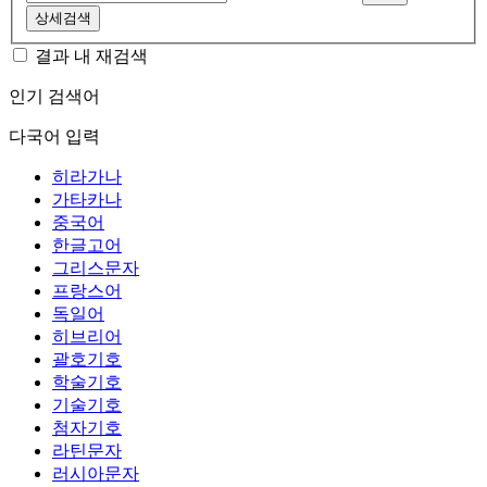
상세검색
결과 내 재검색
인기 검색어
다국어 입력
히라가나
가타카나
중국어
한글고어
그리스문자
프랑스어
독일어
히브리어
괄호기호
학술기호
기술기호
첨자기호
라틴문자
러시아문자