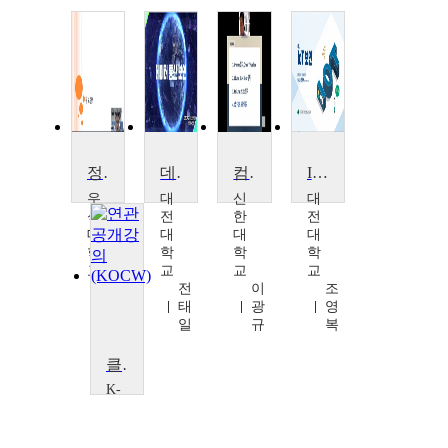
정보보안의 이해
데이터통신보안
컴퓨터 보안
IoT 보안
우
대
신
대
석
전
한
전
대
대
대
대
학
학
학
학
교
교
교
교
백
전
이
조
유
태
광
영
진
일
규
복
클라우드 보안 엔지니어 양성과정
K-
MOOC
IGM
세