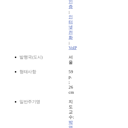
인
증
;
인
터
넷
전
화
;
VoIP
발행국(도시)
서
울
형태사항
59
p.
;
26
cm
일반주기명
지
도
교
수:
박
영