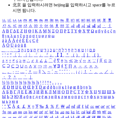
北京 을 입력하시려면
beijing
을 입력하시고 space를 누르
시면 됩니다.
ㅥ
ㅦ
ㅧ
ㅨ
ㅩ
ㅪ
ㅫ
ㅬ
ㅭ
ㅮ
ㅯ
ㅰ
ㅱ
ㅲ
ㅳ
ㅴ
ㅵ
ㅶ
ㅷ
ㅸ
ㅹ
ㅺ
ㅻ
ㅼ
ㅽ
ㅾ
ㅿ
ㆀ
ㆁ
ㆂ
ㆃ
ㆄ
ㆅ
ㆆ
ㆇ
ㆈ
ㆉ
ㆊ
ㆋ
ㆌ
ㆍ
ㆎ
Α
Β
Γ
Δ
Ε
Ζ
Η
Θ
Ι
Κ
Λ
Μ
Ν
Ξ
Ο
Π
Ρ
Σ
Τ
Υ
Φ
Χ
Ψ
Ω
α
β
γ
δ
ε
ζ
η
θ
ι
κ
λ
μ
ν
ξ
ο
π
ρ
σ
τ
υ
φ
χ
ψ
ω
á
à
Á
À
é
è
É
È
ç
Ç
ê
Ä
Ö
Ü
ä
ö
ü
ß
ְ
ֳ
ֲ
ֱ
ָ
ַ
ֵ
ֶ
ִ
ֹ
ּ
ֻ
ׂ
ׁ
ּ
ב
ה
נ
מ
צ
ת
ץ
ש
ד
ג
כ
ע
י
ח
ל
ך
ף
ק
ר
א
ט
ו
ן
ם
פ
‘
’
“
”
〔
〕
〈
〉
「
」
『
』
【
】
＂
（
）
［
］
｛
｝
±
×
÷
≠
≤
≥
∞
∴
♂
♀
∠
⊥
⌒
∂
∇
≡
≒
≪
≫
√
∽
∝
∵
∫
∬
∈
∋
⊆
⊇
⊂
⊃
∪
∩
∧
∨
￢
⇒
⇔
∀
∃
∮
∑
∏
＋
－
＜
＝
＞
、
。
·
‥
…
¨
〃
―
∥
＼
∼
´
～
ˇ
˘
˝
˚
˙
¸
˛
¡
¿
ː
！
＇
，
．
／
：
；
？
＾
＿
｀
｜
½
⅓
⅔
¼
¾
⅛
⅜
⅝
⅞
¹
²
³
⁴
ⁿ
₁
₂
₃
₄
Æ
Ð
Ħ
Ĳ
Ł
Ø
Œ
Þ
Ŧ
Ŋ
æ
đ
ð
ħ
ı
ĳ
ĸ
ŀ
ł
ø
œ
ß
þ
ŧ
ŋ
ŉ
А
Б
В
Г
Д
Е
Ё
Ж
З
И
Й
К
Л
М
Н
О
П
Р
С
Т
У
Ф
Х
Ц
Ч
Ш
Щ
Ъ
Ы
Ь
Э
Ю
Я
а
б
в
г
д
е
ё
ж
з
и
й
к
л
м
н
о
п
р
с
т
у
ф
х
ц
ч
ш
щ
ъ
ы
ь
э
ю
я
′
″
℃
Å
￠
￡
￥
¤
℉
‰
＄
％
Ｆ
￦
㎕
㎖
㎗
ℓ
㎘
㏄
㎣
㎤
㎥
㎦
㎙
㎚
㎛
㎜
㎝
㎞
㎟
㎠
㎡
㎢
㏊
㎍
㎎
㎏
㏏
㎈
㎉
㏈
㎧
㎨
㎰
㎱
㎲
㎳
㎴
㎵
㎶
㎷
㎸
㎹
㎀
㎁
㎂
㎃
㎄
㎺
㎻
㎽
㎾
㎿
㎐
㎑