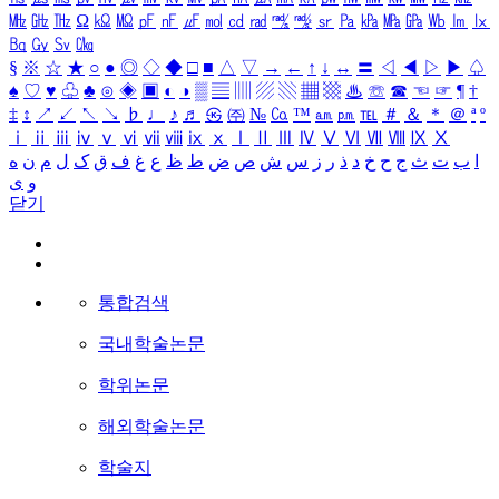
㎒
㎓
㎔
Ω
㏀
㏁
㎊
㎋
㎌
㏖
㏅
㎭
㎮
㎯
㏛
㎩
㎪
㎫
㎬
㏝
㏐
㏓
㏃
㏉
㏜
㏆
§
※
☆
★
○
●
◎
◇
◆
□
■
△
▽
→
←
↑
↓
↔
〓
◁
◀
▷
▶
♤
♠
♡
♥
♧
♣
⊙
◈
▣
◐
◑
▒
▤
▥
▨
▧
▦
▩
♨
☏
☎
☜
☞
¶
†
‡
↕
↗
↙
↖
↘
♭
♩
♪
♬
㉿
㈜
№
㏇
™
㏂
㏘
℡
＃
＆
＊
＠
ª
º
ⅰ
ⅱ
ⅲ
ⅳ
ⅴ
ⅵ
ⅶ
ⅷ
ⅸ
ⅹ
Ⅰ
Ⅱ
Ⅲ
Ⅳ
Ⅴ
Ⅵ
Ⅶ
Ⅷ
Ⅸ
Ⅹ
ا
ب
ت
ث
ج
ح
خ
د
ذ
ر
ز
س
ش
ص
ض
ط
ظ
ع
غ
ف
ق
ک
ل
م
ن
ه
و
ی
닫기
통합검색
국내학술논문
학위논문
해외학술논문
학술지