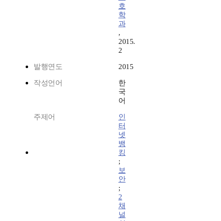
호
학
과
,
2015.
2
발행연도
2015
작성언어
한
국
어
주제어
인
터
넷
뱅
킹
;
보
안
;
2
채
널