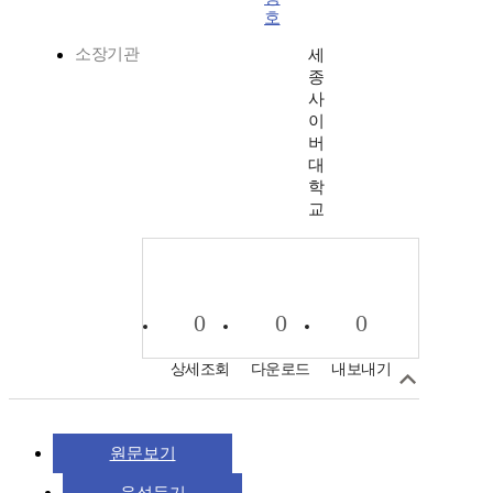
호
소장기관
세
종
사
이
버
대
학
교
0
0
0
상세조회
다운로드
내보내기
원문보기