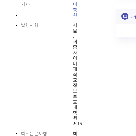
저자
이
장
현
나
발행사항
서
울
:
세
종
사
이
버
대
학
교
정
보
보
호
대
학
원,
2015
학위논문사항
학