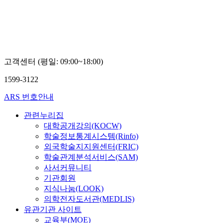
계
경
영
연
구
원
최
고객센터 (평일: 09:00~18:00)
정
현
1599-3122
ARS 번호안내
관련누리집
대학공개강의(KOCW)
학술정보통계시스템(Rinfo)
외국학술지지원센터(FRIC)
학술관계분석서비스(SAM)
사서커뮤니티
기관회원
지식나눔(LOOK)
의학전자도서관(MEDLIS)
유관기관 사이트
교육부(MOE)