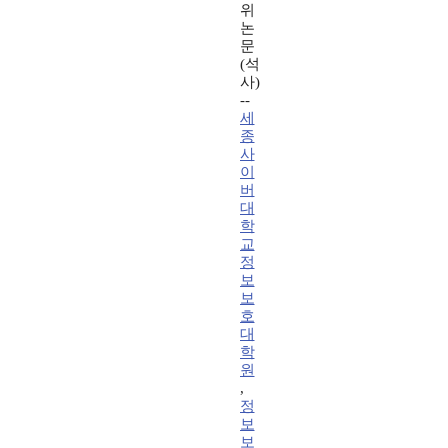
위
논
문
(석
사)
--
세
종
사
이
버
대
학
교
정
보
보
호
대
학
원
,
정
보
보