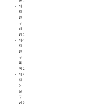
론 1
제1
절
연
구
배
경 1
제2
절
연
구
목
적 2
제3
절
논
문
구
성 3