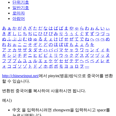
단위기호
일반기호
로마자
아랍어
あ
ぁ
か
が
さ
ざ
た
だ
な
は
ば
ぱ
ま
や
ゃ
ら
わ
ゎ
ん
い
ぃ
き
ぎ
し
じ
ち
ぢ
に
ひ
び
ぴ
み
り
う
ぅ
く
ぐ
す
ず
つ
づ
っ
ぬ
ふ
ぶ
ぷ
む
ゆ
ゅ
る
え
ぇ
け
げ
せ
ぜ
て
で
ね
へ
べ
ぺ
め
れ
お
ぉ
こ
ご
そ
ぞ
と
ど
の
ほ
ぼ
ぽ
も
よ
ょ
ろ
を
ア
ァ
カ
サ
ザ
タ
ダ
ナ
ハ
バ
パ
マ
ヤ
ャ
ラ
ワ
ヮ
ン
イ
ィ
キ
ギ
シ
ジ
チ
ヂ
ニ
ヒ
ビ
ピ
ミ
リ
ウ
ゥ
ク
グ
ス
ズ
ツ
ヅ
ッ
ヌ
フ
ブ
プ
ム
ユ
ュ
ル
エ
ェ
ケ
ゲ
セ
ゼ
テ
デ
ヘ
ベ
ペ
メ
レ
オ
ォ
コ
ゴ
ソ
ゾ
ト
ド
ノ
ホ
ボ
ポ
モ
ヨ
ョ
ロ
ヲ
―
http://chineseinput.net/
에서 pinyin(병음)방식으로 중국어를 변환
할 수 있습니다.
변환된 중국어를 복사하여 사용하시면 됩니다.
예시)
中文 을 입력하시려면
zhongwen
을 입력하시고 space를
누르시면됩니다.