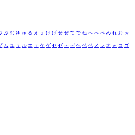
ぶ
ぷ
む
ゆ
ゅ
る
え
ぇ
け
げ
せ
ぜ
て
で
ね
へ
べ
ぺ
め
れ
お
ぉ
プ
ム
ユ
ュ
ル
エ
ェ
ケ
ゲ
セ
ゼ
テ
デ
ヘ
ベ
ペ
メ
レ
オ
ォ
コ
ゴ