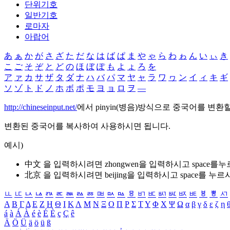
단위기호
일반기호
로마자
아랍어
あ
ぁ
か
が
さ
ざ
た
だ
な
は
ば
ぱ
ま
や
ゃ
ら
わ
ゎ
ん
い
ぃ
き
こ
ご
そ
ぞ
と
ど
の
ほ
ぼ
ぽ
も
よ
ょ
ろ
を
ア
ァ
カ
サ
ザ
タ
ダ
ナ
ハ
バ
パ
マ
ヤ
ャ
ラ
ワ
ヮ
ン
イ
ィ
キ
ギ
ソ
ゾ
ト
ド
ノ
ホ
ボ
ポ
モ
ヨ
ョ
ロ
ヲ
―
http://chineseinput.net/
에서 pinyin(병음)방식으로 중국어를 변환
변환된 중국어를 복사하여 사용하시면 됩니다.
예시)
中文 을 입력하시려면
zhongwen
을 입력하시고 space를
北京 을 입력하시려면
beijing
을 입력하시고 space를 누르
ㅥ
ㅦ
ㅧ
ㅨ
ㅩ
ㅪ
ㅫ
ㅬ
ㅭ
ㅮ
ㅯ
ㅰ
ㅱ
ㅲ
ㅳ
ㅴ
ㅵ
ㅶ
ㅷ
ㅸ
ㅹ
ㅺ
Α
Β
Γ
Δ
Ε
Ζ
Η
Θ
Ι
Κ
Λ
Μ
Ν
Ξ
Ο
Π
Ρ
Σ
Τ
Υ
Φ
Χ
Ψ
Ω
α
β
γ
δ
ε
ζ
η
á
à
Á
À
é
è
É
È
ç
Ç
ê
Ä
Ö
Ü
ä
ö
ü
ß