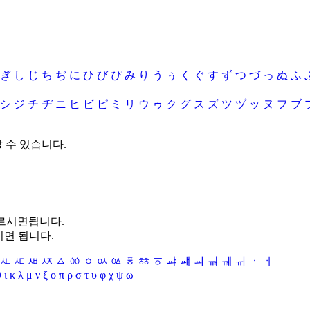
ぎ
し
じ
ち
ぢ
に
ひ
び
ぴ
み
り
う
ぅ
く
ぐ
す
ず
つ
づ
っ
ぬ
ふ
シ
ジ
チ
ヂ
ニ
ヒ
ビ
ピ
ミ
リ
ウ
ゥ
ク
グ
ス
ズ
ツ
ヅ
ッ
ヌ
フ
ブ
할 수 있습니다.
누르시면됩니다.
시면 됩니다.
ㅻ
ㅼ
ㅽ
ㅾ
ㅿ
ㆀ
ㆁ
ㆂ
ㆃ
ㆄ
ㆅ
ㆆ
ㆇ
ㆈ
ㆉ
ㆊ
ㆋ
ㆌ
ㆍ
ㆎ
θ
ι
κ
λ
μ
ν
ξ
ο
π
ρ
σ
τ
υ
φ
χ
ψ
ω