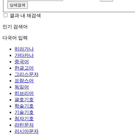
상세검색
결과 내 재검색
인기 검색어
다국어 입력
히라가나
가타카나
중국어
한글고어
그리스문자
프랑스어
독일어
히브리어
괄호기호
학술기호
기술기호
첨자기호
라틴문자
러시아문자