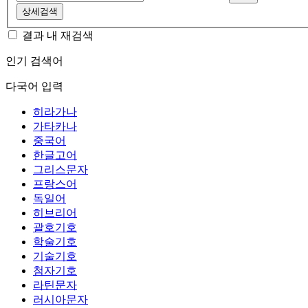
상세검색
결과 내 재검색
인기 검색어
다국어 입력
히라가나
가타카나
중국어
한글고어
그리스문자
프랑스어
독일어
히브리어
괄호기호
학술기호
기술기호
첨자기호
라틴문자
러시아문자