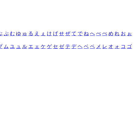
ぶ
ぷ
む
ゆ
ゅ
る
え
ぇ
け
げ
せ
ぜ
て
で
ね
へ
べ
ぺ
め
れ
お
ぉ
プ
ム
ユ
ュ
ル
エ
ェ
ケ
ゲ
セ
ゼ
テ
デ
ヘ
ベ
ペ
メ
レ
オ
ォ
コ
ゴ