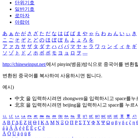
단위기호
일반기호
로마자
아랍어
あ
ぁ
か
が
さ
ざ
た
だ
な
は
ば
ぱ
ま
や
ゃ
ら
わ
ゎ
ん
い
ぃ
き
こ
ご
そ
ぞ
と
ど
の
ほ
ぼ
ぽ
も
よ
ょ
ろ
を
ア
ァ
カ
サ
ザ
タ
ダ
ナ
ハ
バ
パ
マ
ヤ
ャ
ラ
ワ
ヮ
ン
イ
ィ
キ
ギ
ソ
ゾ
ト
ド
ノ
ホ
ボ
ポ
モ
ヨ
ョ
ロ
ヲ
―
http://chineseinput.net/
에서 pinyin(병음)방식으로 중국어를 변환
변환된 중국어를 복사하여 사용하시면 됩니다.
예시)
中文 을 입력하시려면
zhongwen
을 입력하시고 space를
北京 을 입력하시려면
beijing
을 입력하시고 space를 누르
ㅥ
ㅦ
ㅧ
ㅨ
ㅩ
ㅪ
ㅫ
ㅬ
ㅭ
ㅮ
ㅯ
ㅰ
ㅱ
ㅲ
ㅳ
ㅴ
ㅵ
ㅶ
ㅷ
ㅸ
ㅹ
ㅺ
Α
Β
Γ
Δ
Ε
Ζ
Η
Θ
Ι
Κ
Λ
Μ
Ν
Ξ
Ο
Π
Ρ
Σ
Τ
Υ
Φ
Χ
Ψ
Ω
α
β
γ
δ
ε
ζ
η
á
à
Á
À
é
è
É
È
ç
Ç
ê
Ä
Ö
Ü
ä
ö
ü
ß