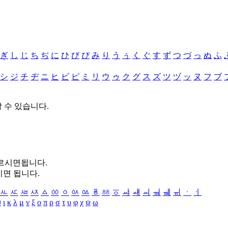
ぎ
し
じ
ち
ぢ
に
ひ
び
ぴ
み
り
う
ぅ
く
ぐ
す
ず
つ
づ
っ
ぬ
ふ
シ
ジ
チ
ヂ
ニ
ヒ
ビ
ピ
ミ
リ
ウ
ゥ
ク
グ
ス
ズ
ツ
ヅ
ッ
ヌ
フ
ブ
할 수 있습니다.
누르시면됩니다.
시면 됩니다.
ㅻ
ㅼ
ㅽ
ㅾ
ㅿ
ㆀ
ㆁ
ㆂ
ㆃ
ㆄ
ㆅ
ㆆ
ㆇ
ㆈ
ㆉ
ㆊ
ㆋ
ㆌ
ㆍ
ㆎ
θ
ι
κ
λ
μ
ν
ξ
ο
π
ρ
σ
τ
υ
φ
χ
ψ
ω