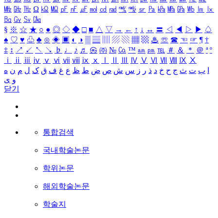
㎒
㎓
㎔
Ω
㏀
㏁
㎊
㎋
㎌
㏖
㏅
㎭
㎮
㎯
㏛
㎩
㎪
㎫
㎬
㏝
㏐
㏓
㏃
㏉
㏜
㏆
§
※
☆
★
○
●
◎
◇
◆
□
■
△
▽
→
←
↑
↓
↔
〓
◁
◀
▷
▶
♤
♠
♡
♥
♧
♣
⊙
◈
▣
◐
◑
▒
▤
▥
▨
▧
▦
▩
♨
☏
☎
☜
☞
¶
†
‡
↕
↗
↙
↖
↘
♭
♩
♪
♬
㉿
㈜
№
㏇
™
㏂
㏘
℡
＃
＆
＊
＠
ª
º
ⅰ
ⅱ
ⅲ
ⅳ
ⅴ
ⅵ
ⅶ
ⅷ
ⅸ
ⅹ
Ⅰ
Ⅱ
Ⅲ
Ⅳ
Ⅴ
Ⅵ
Ⅶ
Ⅷ
Ⅸ
Ⅹ
ا
ب
ت
ث
ج
ح
خ
د
ذ
ر
ز
س
ش
ص
ض
ط
ظ
ع
غ
ف
ق
ک
ل
م
ن
ه
و
ی
닫기
통합검색
국내학술논문
학위논문
해외학술논문
학술지