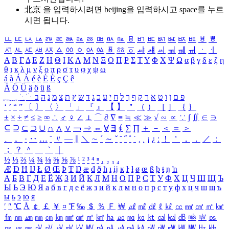
北京 을 입력하시려면
beijing
을 입력하시고 space를 누르
시면 됩니다.
ㅥ
ㅦ
ㅧ
ㅨ
ㅩ
ㅪ
ㅫ
ㅬ
ㅭ
ㅮ
ㅯ
ㅰ
ㅱ
ㅲ
ㅳ
ㅴ
ㅵ
ㅶ
ㅷ
ㅸ
ㅹ
ㅺ
ㅻ
ㅼ
ㅽ
ㅾ
ㅿ
ㆀ
ㆁ
ㆂ
ㆃ
ㆄ
ㆅ
ㆆ
ㆇ
ㆈ
ㆉ
ㆊ
ㆋ
ㆌ
ㆍ
ㆎ
Α
Β
Γ
Δ
Ε
Ζ
Η
Θ
Ι
Κ
Λ
Μ
Ν
Ξ
Ο
Π
Ρ
Σ
Τ
Υ
Φ
Χ
Ψ
Ω
α
β
γ
δ
ε
ζ
η
θ
ι
κ
λ
μ
ν
ξ
ο
π
ρ
σ
τ
υ
φ
χ
ψ
ω
á
à
Á
À
é
è
É
È
ç
Ç
ê
Ä
Ö
Ü
ä
ö
ü
ß
ְ
ֳ
ֲ
ֱ
ָ
ַ
ֵ
ֶ
ִ
ֹ
ּ
ֻ
ׂ
ׁ
ּ
ב
ה
נ
מ
צ
ת
ץ
ש
ד
ג
כ
ע
י
ח
ל
ך
ף
ק
ר
א
ט
ו
ן
ם
פ
‘
’
“
”
〔
〕
〈
〉
「
」
『
』
【
】
＂
（
）
［
］
｛
｝
±
×
÷
≠
≤
≥
∞
∴
♂
♀
∠
⊥
⌒
∂
∇
≡
≒
≪
≫
√
∽
∝
∵
∫
∬
∈
∋
⊆
⊇
⊂
⊃
∪
∩
∧
∨
￢
⇒
⇔
∀
∃
∮
∑
∏
＋
－
＜
＝
＞
、
。
·
‥
…
¨
〃
―
∥
＼
∼
´
～
ˇ
˘
˝
˚
˙
¸
˛
¡
¿
ː
！
＇
，
．
／
：
；
？
＾
＿
｀
｜
½
⅓
⅔
¼
¾
⅛
⅜
⅝
⅞
¹
²
³
⁴
ⁿ
₁
₂
₃
₄
Æ
Ð
Ħ
Ĳ
Ł
Ø
Œ
Þ
Ŧ
Ŋ
æ
đ
ð
ħ
ı
ĳ
ĸ
ŀ
ł
ø
œ
ß
þ
ŧ
ŋ
ŉ
А
Б
В
Г
Д
Е
Ё
Ж
З
И
Й
К
Л
М
Н
О
П
Р
С
Т
У
Ф
Х
Ц
Ч
Ш
Щ
Ъ
Ы
Ь
Э
Ю
Я
а
б
в
г
д
е
ё
ж
з
и
й
к
л
м
н
о
п
р
с
т
у
ф
х
ц
ч
ш
щ
ъ
ы
ь
э
ю
я
′
″
℃
Å
￠
￡
￥
¤
℉
‰
＄
％
Ｆ
￦
㎕
㎖
㎗
ℓ
㎘
㏄
㎣
㎤
㎥
㎦
㎙
㎚
㎛
㎜
㎝
㎞
㎟
㎠
㎡
㎢
㏊
㎍
㎎
㎏
㏏
㎈
㎉
㏈
㎧
㎨
㎰
㎱
㎲
㎳
㎴
㎵
㎶
㎷
㎸
㎹
㎀
㎁
㎂
㎃
㎄
㎺
㎻
㎽
㎾
㎿
㎐
㎑