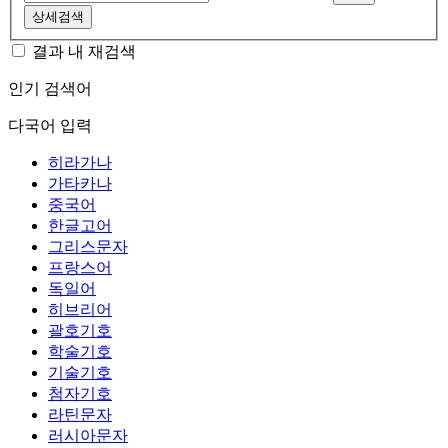
상세검색
결과 내 재검색
인기 검색어
다국어 입력
히라가나
가타카나
중국어
한글고어
그리스문자
프랑스어
독일어
히브리어
괄호기호
학술기호
기술기호
첨자기호
라틴문자
러시아문자