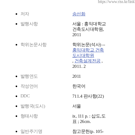
https://www.riss.kr/li
저자
송선화
발행사항
서울 : 홍익대학교
건축도시대학원,
2011
학위논문사항
학위논문(석사) --
홍익대학교 건축
도시대학원
,
건축설계전공
,
2011. 2
발행연도
2011
작성언어
한국어
DDC
711.4 판사항(22)
발행국(도시)
서울
형태사항
ix, 111 p. : 삽도,도
표 ; 26cm.
일반주기명
참고문헌(p. 105-