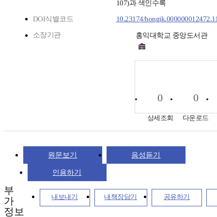
107)과 색인수록
DOI식별코드
10.23174/hongik.000000012472.1
소장기관
홍익대학교 중앙도서관
0
0
상세조회
다운로드
원문보기
음성듣기
인용하기
부
내보내기
내책장담기
공유하기
가
정보