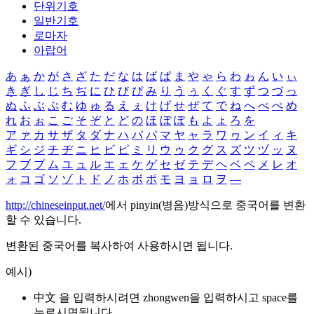
단위기호
일반기호
로마자
아랍어
あ
ぁ
か
が
さ
ざ
た
だ
な
は
ば
ぱ
ま
や
ゃ
ら
わ
ゎ
ん
い
ぃ
き
ぎ
し
じ
ち
ぢ
に
ひ
び
ぴ
み
り
う
ぅ
く
ぐ
す
ず
つ
づ
っ
ぬ
ふ
ぶ
ぷ
む
ゆ
ゅ
る
え
ぇ
け
げ
せ
ぜ
て
で
ね
へ
べ
ぺ
め
れ
お
ぉ
こ
ご
そ
ぞ
と
ど
の
ほ
ぼ
ぽ
も
よ
ょ
ろ
を
ア
ァ
カ
サ
ザ
タ
ダ
ナ
ハ
バ
パ
マ
ヤ
ャ
ラ
ワ
ヮ
ン
イ
ィ
キ
ギ
シ
ジ
チ
ヂ
ニ
ヒ
ビ
ピ
ミ
リ
ウ
ゥ
ク
グ
ス
ズ
ツ
ヅ
ッ
ヌ
フ
ブ
プ
ム
ユ
ュ
ル
エ
ェ
ケ
ゲ
セ
ゼ
テ
デ
ヘ
ベ
ペ
メ
レ
オ
ォ
コ
ゴ
ソ
ゾ
ト
ド
ノ
ホ
ボ
ポ
モ
ヨ
ョ
ロ
ヲ
―
http://chineseinput.net/
에서 pinyin(병음)방식으로 중국어를 변환
할 수 있습니다.
변환된 중국어를 복사하여 사용하시면 됩니다.
예시)
中文 을 입력하시려면
zhongwen
을 입력하시고 space를
누르시면됩니다.