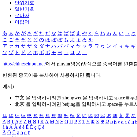
단위기호
일반기호
로마자
아랍어
あ
ぁ
か
が
さ
ざ
た
だ
な
は
ば
ぱ
ま
や
ゃ
ら
わ
ゎ
ん
い
ぃ
き
こ
ご
そ
ぞ
と
ど
の
ほ
ぼ
ぽ
も
よ
ょ
ろ
を
ア
ァ
カ
サ
ザ
タ
ダ
ナ
ハ
バ
パ
マ
ヤ
ャ
ラ
ワ
ヮ
ン
イ
ィ
キ
ギ
ソ
ゾ
ト
ド
ノ
ホ
ボ
ポ
モ
ヨ
ョ
ロ
ヲ
―
http://chineseinput.net/
에서 pinyin(병음)방식으로 중국어를 변환
변환된 중국어를 복사하여 사용하시면 됩니다.
예시)
中文 을 입력하시려면
zhongwen
을 입력하시고 space를
北京 을 입력하시려면
beijing
을 입력하시고 space를 누르
ㅥ
ㅦ
ㅧ
ㅨ
ㅩ
ㅪ
ㅫ
ㅬ
ㅭ
ㅮ
ㅯ
ㅰ
ㅱ
ㅲ
ㅳ
ㅴ
ㅵ
ㅶ
ㅷ
ㅸ
ㅹ
ㅺ
Α
Β
Γ
Δ
Ε
Ζ
Η
Θ
Ι
Κ
Λ
Μ
Ν
Ξ
Ο
Π
Ρ
Σ
Τ
Υ
Φ
Χ
Ψ
Ω
α
β
γ
δ
ε
ζ
η
á
à
Á
À
é
è
É
È
ç
Ç
ê
Ä
Ö
Ü
ä
ö
ü
ß