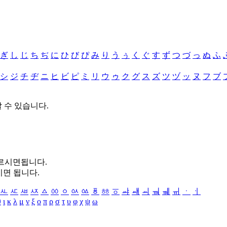
ぎ
し
じ
ち
ぢ
に
ひ
び
ぴ
み
り
う
ぅ
く
ぐ
す
ず
つ
づ
っ
ぬ
ふ
シ
ジ
チ
ヂ
ニ
ヒ
ビ
ピ
ミ
リ
ウ
ゥ
ク
グ
ス
ズ
ツ
ヅ
ッ
ヌ
フ
ブ
할 수 있습니다.
누르시면됩니다.
시면 됩니다.
ㅻ
ㅼ
ㅽ
ㅾ
ㅿ
ㆀ
ㆁ
ㆂ
ㆃ
ㆄ
ㆅ
ㆆ
ㆇ
ㆈ
ㆉ
ㆊ
ㆋ
ㆌ
ㆍ
ㆎ
θ
ι
κ
λ
μ
ν
ξ
ο
π
ρ
σ
τ
υ
φ
χ
ψ
ω