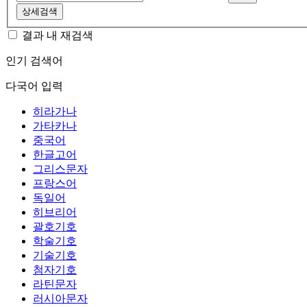
상세검색
결과 내 재검색
인기 검색어
다국어 입력
히라가나
가타카나
중국어
한글고어
그리스문자
프랑스어
독일어
히브리어
괄호기호
학술기호
기술기호
첨자기호
라틴문자
러시아문자