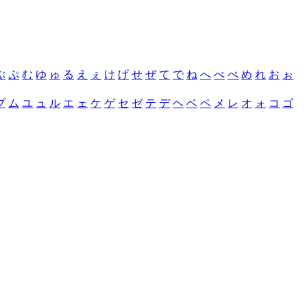
ぶ
ぷ
む
ゆ
ゅ
る
え
ぇ
け
げ
せ
ぜ
て
で
ね
へ
べ
ぺ
め
れ
お
ぉ
プ
ム
ユ
ュ
ル
エ
ェ
ケ
ゲ
セ
ゼ
テ
デ
ヘ
ベ
ペ
メ
レ
オ
ォ
コ
ゴ