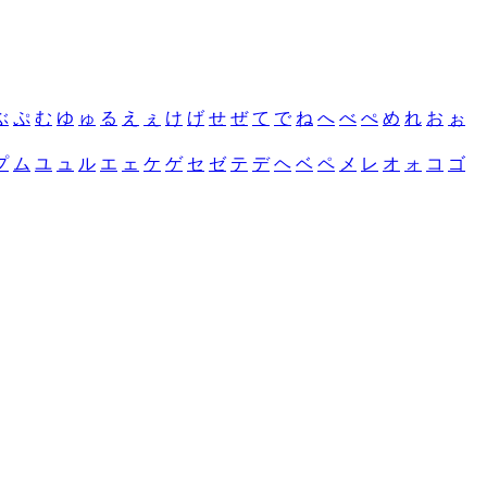
ぶ
ぷ
む
ゆ
ゅ
る
え
ぇ
け
げ
せ
ぜ
て
で
ね
へ
べ
ぺ
め
れ
お
ぉ
プ
ム
ユ
ュ
ル
エ
ェ
ケ
ゲ
セ
ゼ
テ
デ
ヘ
ベ
ペ
メ
レ
オ
ォ
コ
ゴ