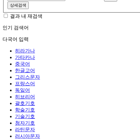
상세검색
결과 내 재검색
인기 검색어
다국어 입력
히라가나
가타카나
중국어
한글고어
그리스문자
프랑스어
독일어
히브리어
괄호기호
학술기호
기술기호
첨자기호
라틴문자
러시아문자