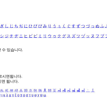
ぎ
し
じ
ち
ぢ
に
ひ
び
ぴ
み
り
う
ぅ
く
ぐ
す
ず
つ
づ
っ
ぬ
ふ
シ
ジ
チ
ヂ
ニ
ヒ
ビ
ピ
ミ
リ
ウ
ゥ
ク
グ
ス
ズ
ツ
ヅ
ッ
ヌ
フ
ブ
할 수 있습니다.
누르시면됩니다.
시면 됩니다.
ㅻ
ㅼ
ㅽ
ㅾ
ㅿ
ㆀ
ㆁ
ㆂ
ㆃ
ㆄ
ㆅ
ㆆ
ㆇ
ㆈ
ㆉ
ㆊ
ㆋ
ㆌ
ㆍ
ㆎ
θ
ι
κ
λ
μ
ν
ξ
ο
π
ρ
σ
τ
υ
φ
χ
ψ
ω