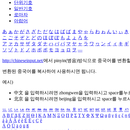
단위기호
일반기호
로마자
아랍어
あ
ぁ
か
が
さ
ざ
た
だ
な
は
ば
ぱ
ま
や
ゃ
ら
わ
ゎ
ん
い
ぃ
き
こ
ご
そ
ぞ
と
ど
の
ほ
ぼ
ぽ
も
よ
ょ
ろ
を
ア
ァ
カ
サ
ザ
タ
ダ
ナ
ハ
バ
パ
マ
ヤ
ャ
ラ
ワ
ヮ
ン
イ
ィ
キ
ギ
ソ
ゾ
ト
ド
ノ
ホ
ボ
ポ
モ
ヨ
ョ
ロ
ヲ
―
http://chineseinput.net/
에서 pinyin(병음)방식으로 중국어를 변환
변환된 중국어를 복사하여 사용하시면 됩니다.
예시)
中文 을 입력하시려면
zhongwen
을 입력하시고 space를
北京 을 입력하시려면
beijing
을 입력하시고 space를 누르
ㅥ
ㅦ
ㅧ
ㅨ
ㅩ
ㅪ
ㅫ
ㅬ
ㅭ
ㅮ
ㅯ
ㅰ
ㅱ
ㅲ
ㅳ
ㅴ
ㅵ
ㅶ
ㅷ
ㅸ
ㅹ
ㅺ
Α
Β
Γ
Δ
Ε
Ζ
Η
Θ
Ι
Κ
Λ
Μ
Ν
Ξ
Ο
Π
Ρ
Σ
Τ
Υ
Φ
Χ
Ψ
Ω
α
β
γ
δ
ε
ζ
η
á
à
Á
À
é
è
É
È
ç
Ç
ê
Ä
Ö
Ü
ä
ö
ü
ß