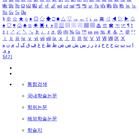
㎒
㎓
㎔
Ω
㏀
㏁
㎊
㎋
㎌
㏖
㏅
㎭
㎮
㎯
㏛
㎩
㎪
㎫
㎬
㏝
㏐
㏓
㏃
㏉
㏜
㏆
§
※
☆
★
○
●
◎
◇
◆
□
■
△
▽
→
←
↑
↓
↔
〓
◁
◀
▷
▶
♤
♠
♡
♥
♧
♣
⊙
◈
▣
◐
◑
▒
▤
▥
▨
▧
▦
▩
♨
☏
☎
☜
☞
¶
†
‡
↕
↗
↙
↖
↘
♭
♩
♪
♬
㉿
㈜
№
㏇
™
㏂
㏘
℡
＃
＆
＊
＠
ª
º
ⅰ
ⅱ
ⅲ
ⅳ
ⅴ
ⅵ
ⅶ
ⅷ
ⅸ
ⅹ
Ⅰ
Ⅱ
Ⅲ
Ⅳ
Ⅴ
Ⅵ
Ⅶ
Ⅷ
Ⅸ
Ⅹ
ا
ب
ت
ث
ج
ح
خ
د
ذ
ر
ز
س
ش
ص
ض
ط
ظ
ع
غ
ف
ق
ک
ل
م
ن
ه
و
ی
닫기
통합검색
국내학술논문
학위논문
해외학술논문
학술지