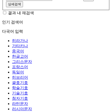
상세검색
결과 내 재검색
인기 검색어
다국어 입력
히라가나
가타카나
중국어
한글고어
그리스문자
프랑스어
독일어
히브리어
괄호기호
학술기호
기술기호
첨자기호
라틴문자
러시아문자