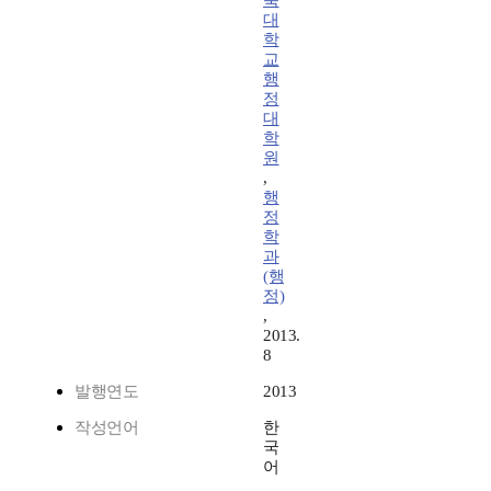
북
대
학
교
행
정
대
학
원
,
행
정
학
과
(행
정)
,
2013.
8
발행연도
2013
작성언어
한
국
어