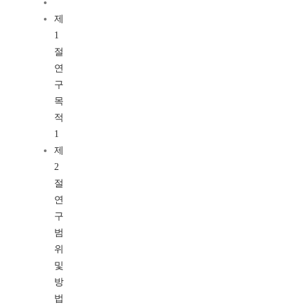
제
1
절
연
구
목
적
1
제
2
절
연
구
범
위
및
방
법