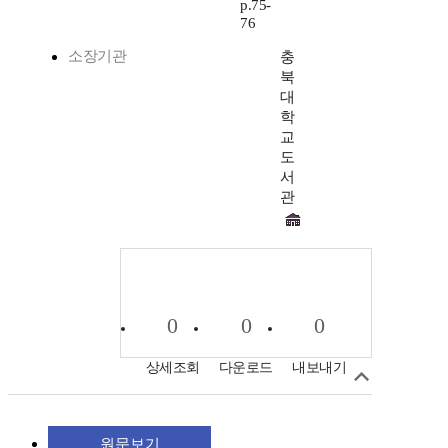
p.75-
76
소장기관
충
북
대
학
교
도
서
관
0
0
0
상세조회
다운로드
내보내기
원문보기