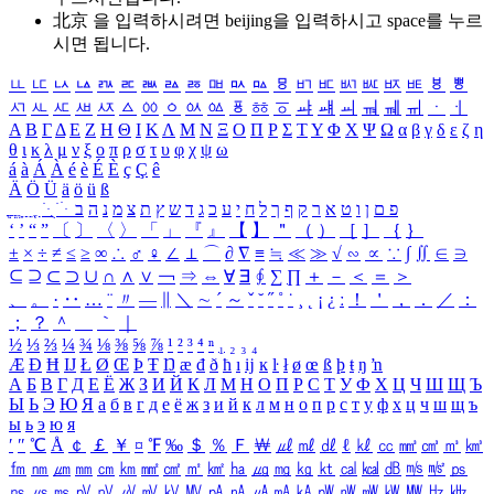
北京 을 입력하시려면
beijing
을 입력하시고 space를 누르
시면 됩니다.
ㅥ
ㅦ
ㅧ
ㅨ
ㅩ
ㅪ
ㅫ
ㅬ
ㅭ
ㅮ
ㅯ
ㅰ
ㅱ
ㅲ
ㅳ
ㅴ
ㅵ
ㅶ
ㅷ
ㅸ
ㅹ
ㅺ
ㅻ
ㅼ
ㅽ
ㅾ
ㅿ
ㆀ
ㆁ
ㆂ
ㆃ
ㆄ
ㆅ
ㆆ
ㆇ
ㆈ
ㆉ
ㆊ
ㆋ
ㆌ
ㆍ
ㆎ
Α
Β
Γ
Δ
Ε
Ζ
Η
Θ
Ι
Κ
Λ
Μ
Ν
Ξ
Ο
Π
Ρ
Σ
Τ
Υ
Φ
Χ
Ψ
Ω
α
β
γ
δ
ε
ζ
η
θ
ι
κ
λ
μ
ν
ξ
ο
π
ρ
σ
τ
υ
φ
χ
ψ
ω
á
à
Á
À
é
è
É
È
ç
Ç
ê
Ä
Ö
Ü
ä
ö
ü
ß
ְ
ֳ
ֲ
ֱ
ָ
ַ
ֵ
ֶ
ִ
ֹ
ּ
ֻ
ׂ
ׁ
ּ
ב
ה
נ
מ
צ
ת
ץ
ש
ד
ג
כ
ע
י
ח
ל
ך
ף
ק
ר
א
ט
ו
ן
ם
פ
‘
’
“
”
〔
〕
〈
〉
「
」
『
』
【
】
＂
（
）
［
］
｛
｝
±
×
÷
≠
≤
≥
∞
∴
♂
♀
∠
⊥
⌒
∂
∇
≡
≒
≪
≫
√
∽
∝
∵
∫
∬
∈
∋
⊆
⊇
⊂
⊃
∪
∩
∧
∨
￢
⇒
⇔
∀
∃
∮
∑
∏
＋
－
＜
＝
＞
、
。
·
‥
…
¨
〃
―
∥
＼
∼
´
～
ˇ
˘
˝
˚
˙
¸
˛
¡
¿
ː
！
＇
，
．
／
：
；
？
＾
＿
｀
｜
½
⅓
⅔
¼
¾
⅛
⅜
⅝
⅞
¹
²
³
⁴
ⁿ
₁
₂
₃
₄
Æ
Ð
Ħ
Ĳ
Ł
Ø
Œ
Þ
Ŧ
Ŋ
æ
đ
ð
ħ
ı
ĳ
ĸ
ŀ
ł
ø
œ
ß
þ
ŧ
ŋ
ŉ
А
Б
В
Г
Д
Е
Ё
Ж
З
И
Й
К
Л
М
Н
О
П
Р
С
Т
У
Ф
Х
Ц
Ч
Ш
Щ
Ъ
Ы
Ь
Э
Ю
Я
а
б
в
г
д
е
ё
ж
з
и
й
к
л
м
н
о
п
р
с
т
у
ф
х
ц
ч
ш
щ
ъ
ы
ь
э
ю
я
′
″
℃
Å
￠
￡
￥
¤
℉
‰
＄
％
Ｆ
￦
㎕
㎖
㎗
ℓ
㎘
㏄
㎣
㎤
㎥
㎦
㎙
㎚
㎛
㎜
㎝
㎞
㎟
㎠
㎡
㎢
㏊
㎍
㎎
㎏
㏏
㎈
㎉
㏈
㎧
㎨
㎰
㎱
㎲
㎳
㎴
㎵
㎶
㎷
㎸
㎹
㎀
㎁
㎂
㎃
㎄
㎺
㎻
㎽
㎾
㎿
㎐
㎑