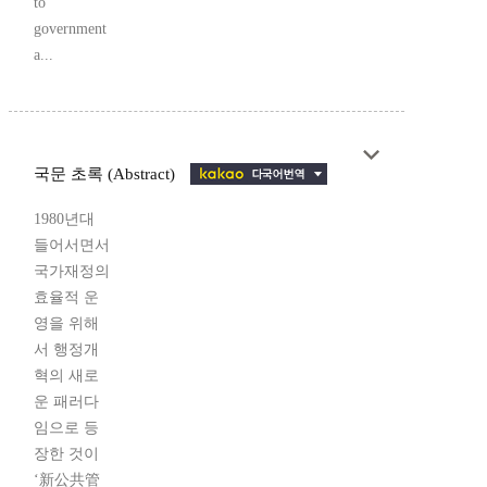
to
government
a...
국문 초록 (Abstract)
1980년대
들어서면서
국가재정의
효율적 운
영을 위해
서 행정개
혁의 새로
운 패러다
임으로 등
장한 것이
‘新公共管