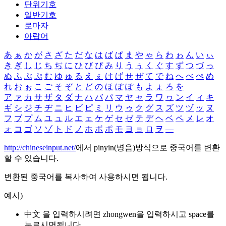
단위기호
일반기호
로마자
아랍어
あ
ぁ
か
が
さ
ざ
た
だ
な
は
ば
ぱ
ま
や
ゃ
ら
わ
ゎ
ん
い
ぃ
き
ぎ
し
じ
ち
ぢ
に
ひ
び
ぴ
み
り
う
ぅ
く
ぐ
す
ず
つ
づ
っ
ぬ
ふ
ぶ
ぷ
む
ゆ
ゅ
る
え
ぇ
け
げ
せ
ぜ
て
で
ね
へ
べ
ぺ
め
れ
お
ぉ
こ
ご
そ
ぞ
と
ど
の
ほ
ぼ
ぽ
も
よ
ょ
ろ
を
ア
ァ
カ
サ
ザ
タ
ダ
ナ
ハ
バ
パ
マ
ヤ
ャ
ラ
ワ
ヮ
ン
イ
ィ
キ
ギ
シ
ジ
チ
ヂ
ニ
ヒ
ビ
ピ
ミ
リ
ウ
ゥ
ク
グ
ス
ズ
ツ
ヅ
ッ
ヌ
フ
ブ
プ
ム
ユ
ュ
ル
エ
ェ
ケ
ゲ
セ
ゼ
テ
デ
ヘ
ベ
ペ
メ
レ
オ
ォ
コ
ゴ
ソ
ゾ
ト
ド
ノ
ホ
ボ
ポ
モ
ヨ
ョ
ロ
ヲ
―
http://chineseinput.net/
에서 pinyin(병음)방식으로 중국어를 변환
할 수 있습니다.
변환된 중국어를 복사하여 사용하시면 됩니다.
예시)
中文 을 입력하시려면
zhongwen
을 입력하시고 space를
누르시면됩니다.