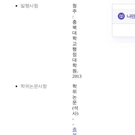
발행사항
청
주
나만
:
충
북
대
학
교
행
정
대
학
원,
2013
학위논문사항
학
위
논
문
(석
사)
-
-
충