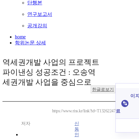
단행본
연구보고서
공개강의
home
학위논문 상세
역세권개발 사업의 프로젝트
파이낸싱 성공조건 : 오송역
세권개발 사업을 중심으로
한글로보기
이 자
료
https://www.riss.kr/link?id=T13262247
저자
신
동
인