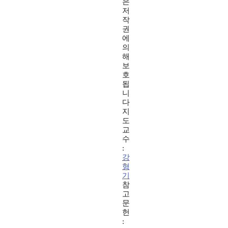
은
저
작
권
에
의
해
보
호
됩
니
다
지
도
교
수
:
강
형
기
참
고
문
헌
: