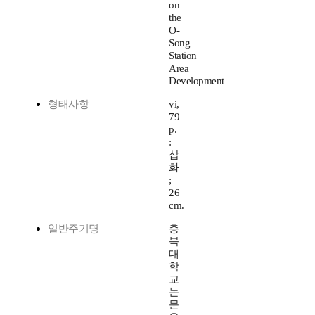
on
the
O-
Song
Station
Area
Development
형태사항
vi,
79
p.
:
삽
화
;
26
cm.
일반주기명
충
북
대
학
교
논
문