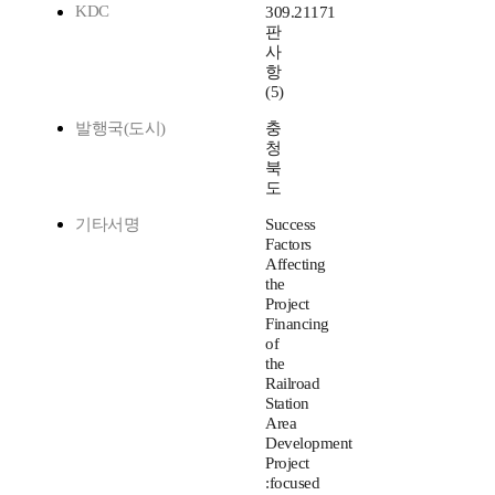
KDC
309.21171
판
사
항
(5)
발행국(도시)
충
청
북
도
기타서명
Success
Factors
Affecting
the
Project
Financing
of
the
Railroad
Station
Area
Development
Project
:focused