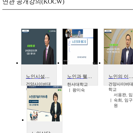
연관 공개강의(KOCW)
노인시설창업
노인과 웰다잉
노인의 이해와 실
건양사이버대
건양사이버
한서대학교
학교
학교
왕미숙
양영석, 황
서용완, 임
보윤, 김명
숙희, 임구
숙, 김상길
원