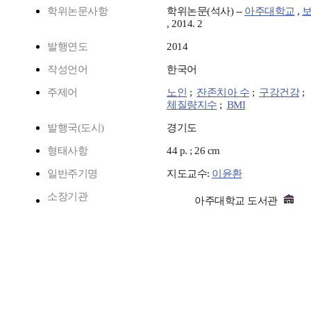
학위논문사항
학위논문(석사) --
아주대학교
,
, 2014. 2
발행연도
2014
작성언어
한국어
주제어
노인
;
잔존치아 수
;
구강건강
;
체질량지수
;
BMI
발행국(도시)
경기도
형태사항
44 p. ; 26 cm
일반주기명
지도교수:
이윤환
소장기관
아주대학교 도서관