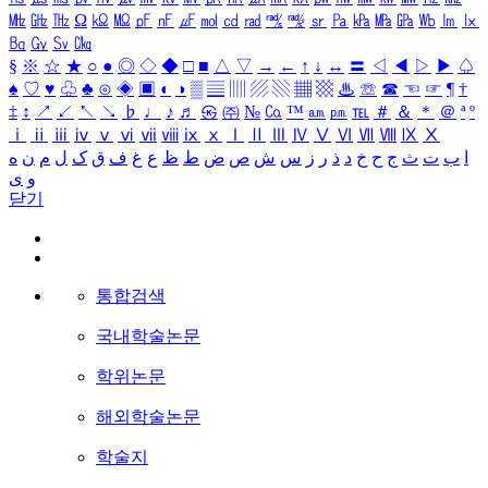
㎒
㎓
㎔
Ω
㏀
㏁
㎊
㎋
㎌
㏖
㏅
㎭
㎮
㎯
㏛
㎩
㎪
㎫
㎬
㏝
㏐
㏓
㏃
㏉
㏜
㏆
§
※
☆
★
○
●
◎
◇
◆
□
■
△
▽
→
←
↑
↓
↔
〓
◁
◀
▷
▶
♤
♠
♡
♥
♧
♣
⊙
◈
▣
◐
◑
▒
▤
▥
▨
▧
▦
▩
♨
☏
☎
☜
☞
¶
†
‡
↕
↗
↙
↖
↘
♭
♩
♪
♬
㉿
㈜
№
㏇
™
㏂
㏘
℡
＃
＆
＊
＠
ª
º
ⅰ
ⅱ
ⅲ
ⅳ
ⅴ
ⅵ
ⅶ
ⅷ
ⅸ
ⅹ
Ⅰ
Ⅱ
Ⅲ
Ⅳ
Ⅴ
Ⅵ
Ⅶ
Ⅷ
Ⅸ
Ⅹ
ا
ب
ت
ث
ج
ح
خ
د
ذ
ر
ز
س
ش
ص
ض
ط
ظ
ع
غ
ف
ق
ک
ل
م
ن
ه
و
ی
닫기
통합검색
국내학술논문
학위논문
해외학술논문
학술지