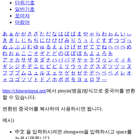
단위기호
일반기호
로마자
아랍어
あ
ぁ
か
が
さ
ざ
た
だ
な
は
ば
ぱ
ま
や
ゃ
ら
わ
ゎ
ん
い
ぃ
き
ぎ
し
じ
ち
ぢ
に
ひ
び
ぴ
み
り
う
ぅ
く
ぐ
す
ず
つ
づ
っ
ぬ
ふ
ぶ
ぷ
む
ゆ
ゅ
る
え
ぇ
け
げ
せ
ぜ
て
で
ね
へ
べ
ぺ
め
れ
お
ぉ
こ
ご
そ
ぞ
と
ど
の
ほ
ぼ
ぽ
も
よ
ょ
ろ
を
ア
ァ
カ
サ
ザ
タ
ダ
ナ
ハ
バ
パ
マ
ヤ
ャ
ラ
ワ
ヮ
ン
イ
ィ
キ
ギ
シ
ジ
チ
ヂ
ニ
ヒ
ビ
ピ
ミ
リ
ウ
ゥ
ク
グ
ス
ズ
ツ
ヅ
ッ
ヌ
フ
ブ
プ
ム
ユ
ュ
ル
エ
ェ
ケ
ゲ
セ
ゼ
テ
デ
ヘ
ベ
ペ
メ
レ
オ
ォ
コ
ゴ
ソ
ゾ
ト
ド
ノ
ホ
ボ
ポ
モ
ヨ
ョ
ロ
ヲ
―
http://chineseinput.net/
에서 pinyin(병음)방식으로 중국어를 변환
할 수 있습니다.
변환된 중국어를 복사하여 사용하시면 됩니다.
예시)
中文 을 입력하시려면
zhongwen
을 입력하시고 space를
누르시면됩니다.