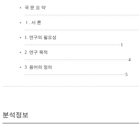
국 문 요 약
·········································································
Ⅰ. 서 론
·········································································
1. 연구의 필요성
······························································1
2. 연구 목적
···································································4
3. 용어의 정의
·································································5
분석정보