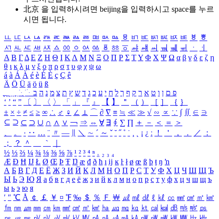
北京 을 입력하시려면
beijing
을 입력하시고 space를 누르
시면 됩니다.
ㅥ
ㅦ
ㅧ
ㅨ
ㅩ
ㅪ
ㅫ
ㅬ
ㅭ
ㅮ
ㅯ
ㅰ
ㅱ
ㅲ
ㅳ
ㅴ
ㅵ
ㅶ
ㅷ
ㅸ
ㅹ
ㅺ
ㅻ
ㅼ
ㅽ
ㅾ
ㅿ
ㆀ
ㆁ
ㆂ
ㆃ
ㆄ
ㆅ
ㆆ
ㆇ
ㆈ
ㆉ
ㆊ
ㆋ
ㆌ
ㆍ
ㆎ
Α
Β
Γ
Δ
Ε
Ζ
Η
Θ
Ι
Κ
Λ
Μ
Ν
Ξ
Ο
Π
Ρ
Σ
Τ
Υ
Φ
Χ
Ψ
Ω
α
β
γ
δ
ε
ζ
η
θ
ι
κ
λ
μ
ν
ξ
ο
π
ρ
σ
τ
υ
φ
χ
ψ
ω
á
à
Á
À
é
è
É
È
ç
Ç
ê
Ä
Ö
Ü
ä
ö
ü
ß
ְ
ֳ
ֲ
ֱ
ָ
ַ
ֵ
ֶ
ִ
ֹ
ּ
ֻ
ׂ
ׁ
ּ
ב
ה
נ
מ
צ
ת
ץ
ש
ד
ג
כ
ע
י
ח
ל
ך
ף
ק
ר
א
ט
ו
ן
ם
פ
‘
’
“
”
〔
〕
〈
〉
「
」
『
』
【
】
＂
（
）
［
］
｛
｝
±
×
÷
≠
≤
≥
∞
∴
♂
♀
∠
⊥
⌒
∂
∇
≡
≒
≪
≫
√
∽
∝
∵
∫
∬
∈
∋
⊆
⊇
⊂
⊃
∪
∩
∧
∨
￢
⇒
⇔
∀
∃
∮
∑
∏
＋
－
＜
＝
＞
、
。
·
‥
…
¨
〃
―
∥
＼
∼
´
～
ˇ
˘
˝
˚
˙
¸
˛
¡
¿
ː
！
＇
，
．
／
：
；
？
＾
＿
｀
｜
½
⅓
⅔
¼
¾
⅛
⅜
⅝
⅞
¹
²
³
⁴
ⁿ
₁
₂
₃
₄
Æ
Ð
Ħ
Ĳ
Ł
Ø
Œ
Þ
Ŧ
Ŋ
æ
đ
ð
ħ
ı
ĳ
ĸ
ŀ
ł
ø
œ
ß
þ
ŧ
ŋ
ŉ
А
Б
В
Г
Д
Е
Ё
Ж
З
И
Й
К
Л
М
Н
О
П
Р
С
Т
У
Ф
Х
Ц
Ч
Ш
Щ
Ъ
Ы
Ь
Э
Ю
Я
а
б
в
г
д
е
ё
ж
з
и
й
к
л
м
н
о
п
р
с
т
у
ф
х
ц
ч
ш
щ
ъ
ы
ь
э
ю
я
′
″
℃
Å
￠
￡
￥
¤
℉
‰
＄
％
Ｆ
￦
㎕
㎖
㎗
ℓ
㎘
㏄
㎣
㎤
㎥
㎦
㎙
㎚
㎛
㎜
㎝
㎞
㎟
㎠
㎡
㎢
㏊
㎍
㎎
㎏
㏏
㎈
㎉
㏈
㎧
㎨
㎰
㎱
㎲
㎳
㎴
㎵
㎶
㎷
㎸
㎹
㎀
㎁
㎂
㎃
㎄
㎺
㎻
㎽
㎾
㎿
㎐
㎑