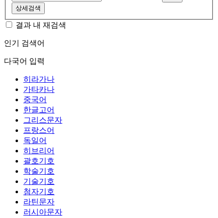
상세검색
결과 내 재검색
인기 검색어
다국어 입력
히라가나
가타카나
중국어
한글고어
그리스문자
프랑스어
독일어
히브리어
괄호기호
학술기호
기술기호
첨자기호
라틴문자
러시아문자