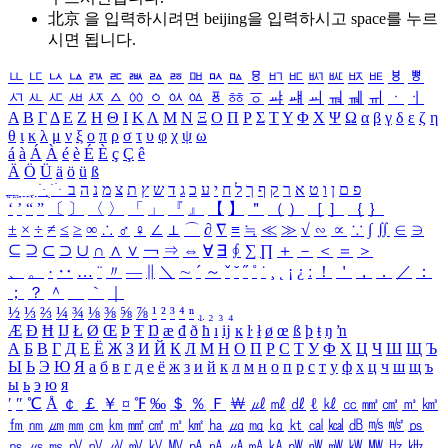
北京 을 입력하시려면
beijing
을 입력하시고 space를 누르
시면 됩니다.
ㅥ
ㅦ
ㅧ
ㅨ
ㅩ
ㅪ
ㅫ
ㅬ
ㅭ
ㅮ
ㅯ
ㅰ
ㅱ
ㅲ
ㅳ
ㅴ
ㅵ
ㅶ
ㅷ
ㅸ
ㅹ
ㅺ
ㅻ
ㅼ
ㅽ
ㅾ
ㅿ
ㆀ
ㆁ
ㆂ
ㆃ
ㆄ
ㆅ
ㆆ
ㆇ
ㆈ
ㆉ
ㆊ
ㆋ
ㆌ
ㆍ
ㆎ
Α
Β
Γ
Δ
Ε
Ζ
Η
Θ
Ι
Κ
Λ
Μ
Ν
Ξ
Ο
Π
Ρ
Σ
Τ
Υ
Φ
Χ
Ψ
Ω
α
β
γ
δ
ε
ζ
η
θ
ι
κ
λ
μ
ν
ξ
ο
π
ρ
σ
τ
υ
φ
χ
ψ
ω
á
à
Á
À
é
è
É
È
ç
Ç
ê
Ä
Ö
Ü
ä
ö
ü
ß
ְ
ֳ
ֲ
ֱ
ָ
ַ
ֵ
ֶ
ִ
ֹ
ּ
ֻ
ׂ
ׁ
ּ
ב
ה
נ
מ
צ
ת
ץ
ש
ד
ג
כ
ע
י
ח
ל
ך
ף
ק
ר
א
ט
ו
ן
ם
פ
‘
’
“
”
〔
〕
〈
〉
「
」
『
』
【
】
＂
（
）
［
］
｛
｝
±
×
÷
≠
≤
≥
∞
∴
♂
♀
∠
⊥
⌒
∂
∇
≡
≒
≪
≫
√
∽
∝
∵
∫
∬
∈
∋
⊆
⊇
⊂
⊃
∪
∩
∧
∨
￢
⇒
⇔
∀
∃
∮
∑
∏
＋
－
＜
＝
＞
、
。
·
‥
…
¨
〃
―
∥
＼
∼
´
～
ˇ
˘
˝
˚
˙
¸
˛
¡
¿
ː
！
＇
，
．
／
：
；
？
＾
＿
｀
｜
½
⅓
⅔
¼
¾
⅛
⅜
⅝
⅞
¹
²
³
⁴
ⁿ
₁
₂
₃
₄
Æ
Ð
Ħ
Ĳ
Ł
Ø
Œ
Þ
Ŧ
Ŋ
æ
đ
ð
ħ
ı
ĳ
ĸ
ŀ
ł
ø
œ
ß
þ
ŧ
ŋ
ŉ
А
Б
В
Г
Д
Е
Ё
Ж
З
И
Й
К
Л
М
Н
О
П
Р
С
Т
У
Ф
Х
Ц
Ч
Ш
Щ
Ъ
Ы
Ь
Э
Ю
Я
а
б
в
г
д
е
ё
ж
з
и
й
к
л
м
н
о
п
р
с
т
у
ф
х
ц
ч
ш
щ
ъ
ы
ь
э
ю
я
′
″
℃
Å
￠
￡
￥
¤
℉
‰
＄
％
Ｆ
￦
㎕
㎖
㎗
ℓ
㎘
㏄
㎣
㎤
㎥
㎦
㎙
㎚
㎛
㎜
㎝
㎞
㎟
㎠
㎡
㎢
㏊
㎍
㎎
㎏
㏏
㎈
㎉
㏈
㎧
㎨
㎰
㎱
㎲
㎳
㎴
㎵
㎶
㎷
㎸
㎹
㎀
㎁
㎂
㎃
㎄
㎺
㎻
㎽
㎾
㎿
㎐
㎑