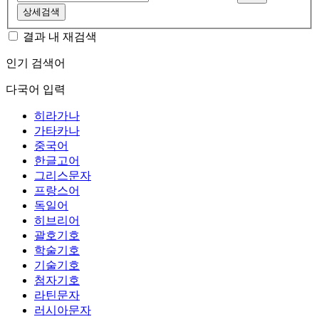
상세검색
결과 내 재검색
인기 검색어
다국어 입력
히라가나
가타카나
중국어
한글고어
그리스문자
프랑스어
독일어
히브리어
괄호기호
학술기호
기술기호
첨자기호
라틴문자
러시아문자