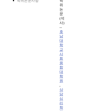
학위논문사항
학
위
논
문
(석
사)
--
호
남
대
학
교
사
회
융
합
대
학
원
,
상
담
심
리
학