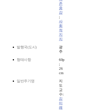
존
중
감
;
사
회
적
지
지
발행국(도시)
광
주
형태사항
60p
;
26
cm
일반주기명
지
도
교
수:
김
미
례