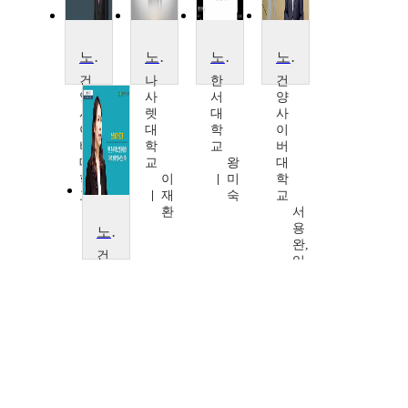
노인시설창업
노인체육론
노인과 웰다잉
노인의 이해와 실제
건
나
한
건
양
사
서
양
사
렛
대
사
이
대
학
이
버
학
교
버
대
교
왕
대
학
이
미
학
교
재
숙
교
양
환
서
영
용
노인 놀이 프로그램
석,
완,
건
황
임
양
보
숙
사
윤,
희,
이
김
임
버
명
구
대
숙,
원
학
김
교
상
김
길
지