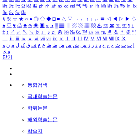
㎒
㎓
㎔
Ω
㏀
㏁
㎊
㎋
㎌
㏖
㏅
㎭
㎮
㎯
㏛
㎩
㎪
㎫
㎬
㏝
㏐
㏓
㏃
㏉
㏜
㏆
§
※
☆
★
○
●
◎
◇
◆
□
■
△
▽
→
←
↑
↓
↔
〓
◁
◀
▷
▶
♤
♠
♡
♥
♧
♣
⊙
◈
▣
◐
◑
▒
▤
▥
▨
▧
▦
▩
♨
☏
☎
☜
☞
¶
†
‡
↕
↗
↙
↖
↘
♭
♩
♪
♬
㉿
㈜
№
㏇
™
㏂
㏘
℡
＃
＆
＊
＠
ª
º
ⅰ
ⅱ
ⅲ
ⅳ
ⅴ
ⅵ
ⅶ
ⅷ
ⅸ
ⅹ
Ⅰ
Ⅱ
Ⅲ
Ⅳ
Ⅴ
Ⅵ
Ⅶ
Ⅷ
Ⅸ
Ⅹ
ا
ب
ت
ث
ج
ح
خ
د
ذ
ر
ز
س
ش
ص
ض
ط
ظ
ع
غ
ف
ق
ک
ل
م
ن
ه
و
ی
닫기
통합검색
국내학술논문
학위논문
해외학술논문
학술지