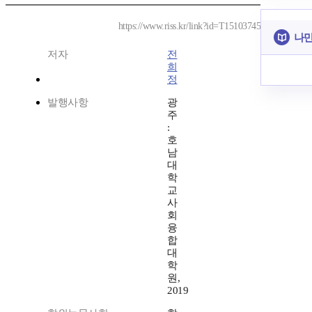
https://www.riss.kr/link?id=T15103745
나만
저자
전
희
정
발행사항
광
주
:
호
남
대
학
교
사
회
융
합
대
학
원,
2019