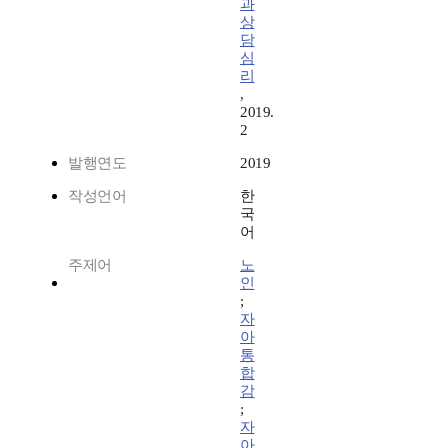
과
상
담
심
리
,
2019.
2
발행연도
2019
작성언어
한
국
어
주제어
노
인
;
자
아
통
합
감
;
자
아