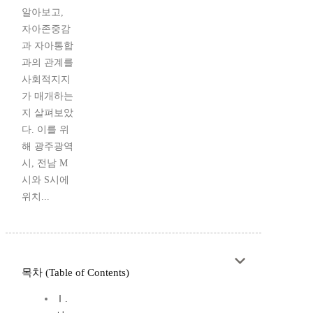
알아보고,
자아존중감
과 자아통합
과의 관계를
사회적지지
가 매개하는
지 살펴보았
다. 이를 위
해 광주광역
시, 전남 M
시와 S시에
위치...
목차 (Table of Contents)
Ⅰ.