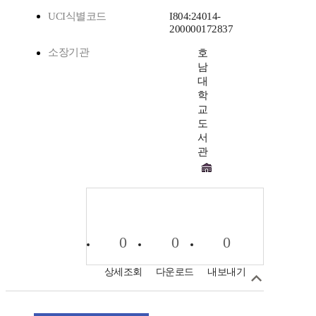
UCI식별코드
I804:24014-
200000172837
소장기관
호
남
대
학
교
도
서
관
0
0
0
상세조회
다운로드
내보내기