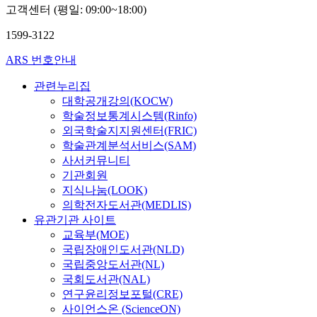
고객센터 (평일: 09:00~18:00)
운,
이
1599-3122
수
희,
ARS 번호안내
이
지
관련누리집
영
대학공개강의(KOCW)
학술정보통계시스템(Rinfo)
외국학술지지원센터(FRIC)
학술관계분석서비스(SAM)
사서커뮤니티
기관회원
지식나눔(LOOK)
의학전자도서관(MEDLIS)
유관기관 사이트
교육부(MOE)
국립장애인도서관(NLD)
국립중앙도서관(NL)
국회도서관(NAL)
연구윤리정보포털(CRE)
사이언스온 (ScienceON)