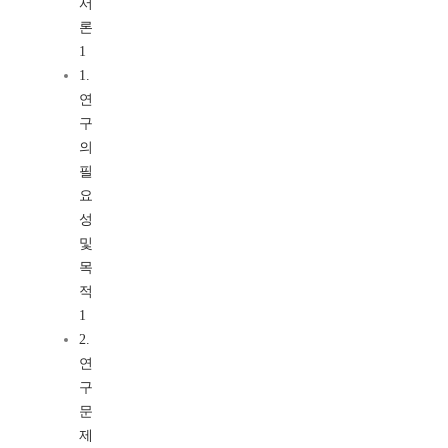
서
론
1
1.
연
구
의
필
요
성
및
목
적
1
2.
연
구
문
제