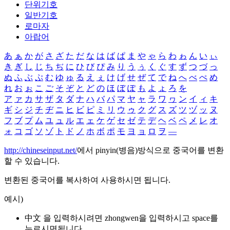
단위기호
일반기호
로마자
아랍어
あ
ぁ
か
が
さ
ざ
た
だ
な
は
ば
ぱ
ま
や
ゃ
ら
わ
ゎ
ん
い
ぃ
き
ぎ
し
じ
ち
ぢ
に
ひ
び
ぴ
み
り
う
ぅ
く
ぐ
す
ず
つ
づ
っ
ぬ
ふ
ぶ
ぷ
む
ゆ
ゅ
る
え
ぇ
け
げ
せ
ぜ
て
で
ね
へ
べ
ぺ
め
れ
お
ぉ
こ
ご
そ
ぞ
と
ど
の
ほ
ぼ
ぽ
も
よ
ょ
ろ
を
ア
ァ
カ
サ
ザ
タ
ダ
ナ
ハ
バ
パ
マ
ヤ
ャ
ラ
ワ
ヮ
ン
イ
ィ
キ
ギ
シ
ジ
チ
ヂ
ニ
ヒ
ビ
ピ
ミ
リ
ウ
ゥ
ク
グ
ス
ズ
ツ
ヅ
ッ
ヌ
フ
ブ
プ
ム
ユ
ュ
ル
エ
ェ
ケ
ゲ
セ
ゼ
テ
デ
ヘ
ベ
ペ
メ
レ
オ
ォ
コ
ゴ
ソ
ゾ
ト
ド
ノ
ホ
ボ
ポ
モ
ヨ
ョ
ロ
ヲ
―
http://chineseinput.net/
에서 pinyin(병음)방식으로 중국어를 변환
할 수 있습니다.
변환된 중국어를 복사하여 사용하시면 됩니다.
예시)
中文 을 입력하시려면
zhongwen
을 입력하시고 space를
누르시면됩니다.