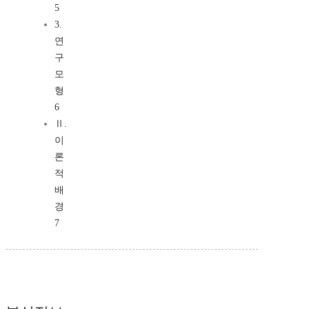
5
3.
연
구
모
형
6
Ⅱ.
이
론
적
배
경
7