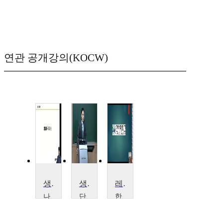
연관 공개강의(KOCW)
생활체육론
생활체육지도론
레크리에이션
나
단
한
사
국
서
렛
대
대