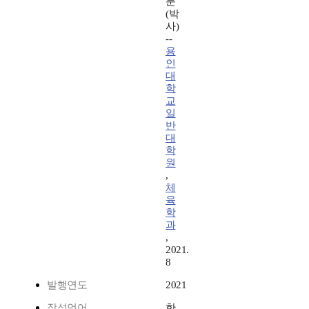
문
(박
사)
--
용
인
대
학
교
일
반
대
학
원
,
체
육
학
과
,
2021.
8
발행연도
2021
작성언어
한