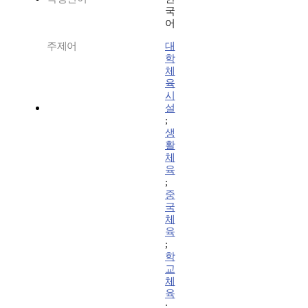
국
어
주제어
대
학
체
육
시
설
;
생
활
체
육
;
중
국
체
육
;
학
교
체
육
;