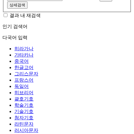
상세검색
결과 내 재검색
인기 검색어
다국어 입력
히라가나
가타카나
중국어
한글고어
그리스문자
프랑스어
독일어
히브리어
괄호기호
학술기호
기술기호
첨자기호
라틴문자
러시아문자