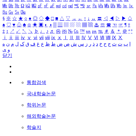
㎒
㎓
㎔
Ω
㏀
㏁
㎊
㎋
㎌
㏖
㏅
㎭
㎮
㎯
㏛
㎩
㎪
㎫
㎬
㏝
㏐
㏓
㏃
㏉
㏜
㏆
§
※
☆
★
○
●
◎
◇
◆
□
■
△
▽
→
←
↑
↓
↔
〓
◁
◀
▷
▶
♤
♠
♡
♥
♧
♣
⊙
◈
▣
◐
◑
▒
▤
▥
▨
▧
▦
▩
♨
☏
☎
☜
☞
¶
†
‡
↕
↗
↙
↖
↘
♭
♩
♪
♬
㉿
㈜
№
㏇
™
㏂
㏘
℡
＃
＆
＊
＠
ª
º
ⅰ
ⅱ
ⅲ
ⅳ
ⅴ
ⅵ
ⅶ
ⅷ
ⅸ
ⅹ
Ⅰ
Ⅱ
Ⅲ
Ⅳ
Ⅴ
Ⅵ
Ⅶ
Ⅷ
Ⅸ
Ⅹ
ا
ب
ت
ث
ج
ح
خ
د
ذ
ر
ز
س
ش
ص
ض
ط
ظ
ع
غ
ف
ق
ک
ل
م
ن
ه
و
ی
닫기
통합검색
국내학술논문
학위논문
해외학술논문
학술지