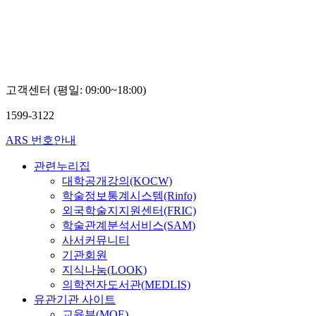
대
학
학
학
교
교
교
강
안
조
현
병
재
욱
욱
훈
고객센터 (평일: 09:00~18:00)
1599-3122
ARS 번호안내
관련누리집
대학공개강의(KOCW)
학술정보통계시스템(Rinfo)
외국학술지지원센터(FRIC)
학술관계분석서비스(SAM)
사서커뮤니티
기관회원
지식나눔(LOOK)
의학전자도서관(MEDLIS)
유관기관 사이트
교육부(MOE)