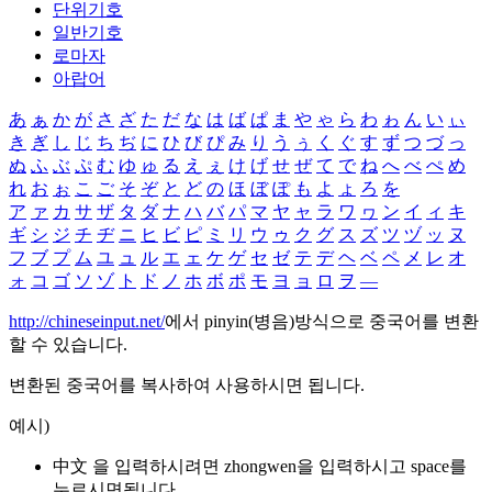
단위기호
일반기호
로마자
아랍어
あ
ぁ
か
が
さ
ざ
た
だ
な
は
ば
ぱ
ま
や
ゃ
ら
わ
ゎ
ん
い
ぃ
き
ぎ
し
じ
ち
ぢ
に
ひ
び
ぴ
み
り
う
ぅ
く
ぐ
す
ず
つ
づ
っ
ぬ
ふ
ぶ
ぷ
む
ゆ
ゅ
る
え
ぇ
け
げ
せ
ぜ
て
で
ね
へ
べ
ぺ
め
れ
お
ぉ
こ
ご
そ
ぞ
と
ど
の
ほ
ぼ
ぽ
も
よ
ょ
ろ
を
ア
ァ
カ
サ
ザ
タ
ダ
ナ
ハ
バ
パ
マ
ヤ
ャ
ラ
ワ
ヮ
ン
イ
ィ
キ
ギ
シ
ジ
チ
ヂ
ニ
ヒ
ビ
ピ
ミ
リ
ウ
ゥ
ク
グ
ス
ズ
ツ
ヅ
ッ
ヌ
フ
ブ
プ
ム
ユ
ュ
ル
エ
ェ
ケ
ゲ
セ
ゼ
テ
デ
ヘ
ベ
ペ
メ
レ
オ
ォ
コ
ゴ
ソ
ゾ
ト
ド
ノ
ホ
ボ
ポ
モ
ヨ
ョ
ロ
ヲ
―
http://chineseinput.net/
에서 pinyin(병음)방식으로 중국어를 변환
할 수 있습니다.
변환된 중국어를 복사하여 사용하시면 됩니다.
예시)
中文 을 입력하시려면
zhongwen
을 입력하시고 space를
누르시면됩니다.