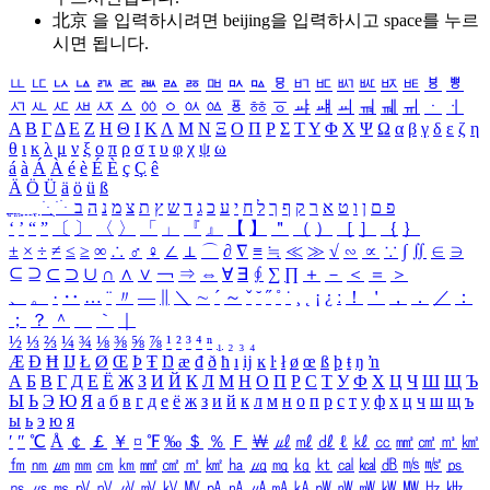
北京 을 입력하시려면
beijing
을 입력하시고 space를 누르
시면 됩니다.
ㅥ
ㅦ
ㅧ
ㅨ
ㅩ
ㅪ
ㅫ
ㅬ
ㅭ
ㅮ
ㅯ
ㅰ
ㅱ
ㅲ
ㅳ
ㅴ
ㅵ
ㅶ
ㅷ
ㅸ
ㅹ
ㅺ
ㅻ
ㅼ
ㅽ
ㅾ
ㅿ
ㆀ
ㆁ
ㆂ
ㆃ
ㆄ
ㆅ
ㆆ
ㆇ
ㆈ
ㆉ
ㆊ
ㆋ
ㆌ
ㆍ
ㆎ
Α
Β
Γ
Δ
Ε
Ζ
Η
Θ
Ι
Κ
Λ
Μ
Ν
Ξ
Ο
Π
Ρ
Σ
Τ
Υ
Φ
Χ
Ψ
Ω
α
β
γ
δ
ε
ζ
η
θ
ι
κ
λ
μ
ν
ξ
ο
π
ρ
σ
τ
υ
φ
χ
ψ
ω
á
à
Á
À
é
è
É
È
ç
Ç
ê
Ä
Ö
Ü
ä
ö
ü
ß
ְ
ֳ
ֲ
ֱ
ָ
ַ
ֵ
ֶ
ִ
ֹ
ּ
ֻ
ׂ
ׁ
ּ
ב
ה
נ
מ
צ
ת
ץ
ש
ד
ג
כ
ע
י
ח
ל
ך
ף
ק
ר
א
ט
ו
ן
ם
פ
‘
’
“
”
〔
〕
〈
〉
「
」
『
』
【
】
＂
（
）
［
］
｛
｝
±
×
÷
≠
≤
≥
∞
∴
♂
♀
∠
⊥
⌒
∂
∇
≡
≒
≪
≫
√
∽
∝
∵
∫
∬
∈
∋
⊆
⊇
⊂
⊃
∪
∩
∧
∨
￢
⇒
⇔
∀
∃
∮
∑
∏
＋
－
＜
＝
＞
、
。
·
‥
…
¨
〃
―
∥
＼
∼
´
～
ˇ
˘
˝
˚
˙
¸
˛
¡
¿
ː
！
＇
，
．
／
：
；
？
＾
＿
｀
｜
½
⅓
⅔
¼
¾
⅛
⅜
⅝
⅞
¹
²
³
⁴
ⁿ
₁
₂
₃
₄
Æ
Ð
Ħ
Ĳ
Ł
Ø
Œ
Þ
Ŧ
Ŋ
æ
đ
ð
ħ
ı
ĳ
ĸ
ŀ
ł
ø
œ
ß
þ
ŧ
ŋ
ŉ
А
Б
В
Г
Д
Е
Ё
Ж
З
И
Й
К
Л
М
Н
О
П
Р
С
Т
У
Ф
Х
Ц
Ч
Ш
Щ
Ъ
Ы
Ь
Э
Ю
Я
а
б
в
г
д
е
ё
ж
з
и
й
к
л
м
н
о
п
р
с
т
у
ф
х
ц
ч
ш
щ
ъ
ы
ь
э
ю
я
′
″
℃
Å
￠
￡
￥
¤
℉
‰
＄
％
Ｆ
￦
㎕
㎖
㎗
ℓ
㎘
㏄
㎣
㎤
㎥
㎦
㎙
㎚
㎛
㎜
㎝
㎞
㎟
㎠
㎡
㎢
㏊
㎍
㎎
㎏
㏏
㎈
㎉
㏈
㎧
㎨
㎰
㎱
㎲
㎳
㎴
㎵
㎶
㎷
㎸
㎹
㎀
㎁
㎂
㎃
㎄
㎺
㎻
㎽
㎾
㎿
㎐
㎑