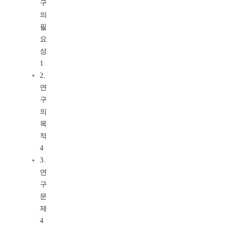
구
의
필
요
성
1
2.
연
구
의
목
적
4
3.
연
구
문
제
4