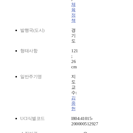
체
육
정
책
발행국(도시)
경
기
도
형태사항
121
;
26
cm
일반주기명
지
도
교
수:
김
중
헌
UCI식별코드
I804:41015-
200000512927