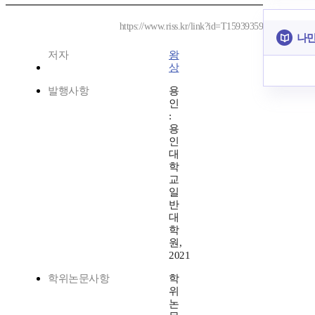
https://www.riss.kr/link?id=T15939359
나만
저자
왕
상
발행사항
용
인
:
용
인
대
학
교
일
반
대
학
원,
2021
학위논문사항
학
위
논