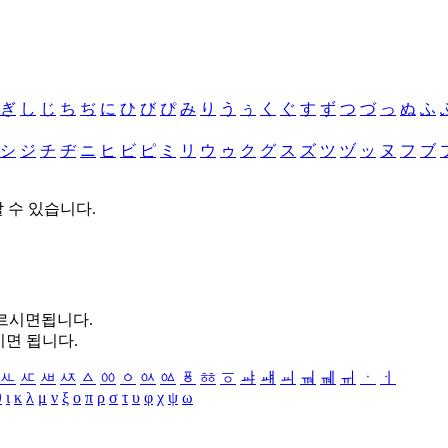
ぎ
し
じ
ち
ぢ
に
ひ
び
ぴ
み
り
う
ぅ
く
ぐ
す
ず
つ
づ
っ
ぬ
ふ
シ
ジ
チ
ヂ
ニ
ヒ
ビ
ピ
ミ
リ
ウ
ゥ
ク
グ
ス
ズ
ツ
ヅ
ッ
ヌ
フ
ブ
할 수 있습니다.
누르시면됩니다.
시면 됩니다.
ㅻ
ㅼ
ㅽ
ㅾ
ㅿ
ㆀ
ㆁ
ㆂ
ㆃ
ㆄ
ㆅ
ㆆ
ㆇ
ㆈ
ㆉ
ㆊ
ㆋ
ㆌ
ㆍ
ㆎ
θ
ι
κ
λ
μ
ν
ξ
ο
π
ρ
σ
τ
υ
φ
χ
ψ
ω