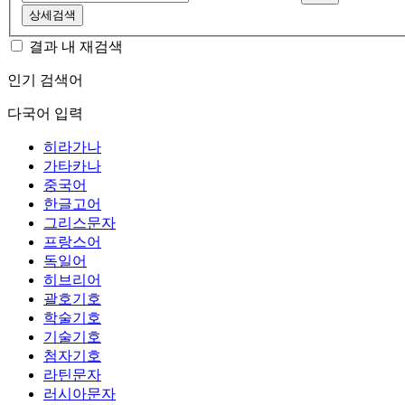
상세검색
결과 내 재검색
인기 검색어
다국어 입력
히라가나
가타카나
중국어
한글고어
그리스문자
프랑스어
독일어
히브리어
괄호기호
학술기호
기술기호
첨자기호
라틴문자
러시아문자