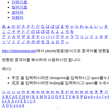
단위기호
일반기호
로마자
아랍어
あ
ぁ
か
が
さ
ざ
た
だ
な
は
ば
ぱ
ま
や
ゃ
ら
わ
ゎ
ん
い
ぃ
き
こ
ご
そ
ぞ
と
ど
の
ほ
ぼ
ぽ
も
よ
ょ
ろ
を
ア
ァ
カ
サ
ザ
タ
ダ
ナ
ハ
バ
パ
マ
ヤ
ャ
ラ
ワ
ヮ
ン
イ
ィ
キ
ギ
ソ
ゾ
ト
ド
ノ
ホ
ボ
ポ
モ
ヨ
ョ
ロ
ヲ
―
http://chineseinput.net/
에서 pinyin(병음)방식으로 중국어를 변환
변환된 중국어를 복사하여 사용하시면 됩니다.
예시)
中文 을 입력하시려면
zhongwen
을 입력하시고 space를
北京 을 입력하시려면
beijing
을 입력하시고 space를 누르
ㅥ
ㅦ
ㅧ
ㅨ
ㅩ
ㅪ
ㅫ
ㅬ
ㅭ
ㅮ
ㅯ
ㅰ
ㅱ
ㅲ
ㅳ
ㅴ
ㅵ
ㅶ
ㅷ
ㅸ
ㅹ
ㅺ
Α
Β
Γ
Δ
Ε
Ζ
Η
Θ
Ι
Κ
Λ
Μ
Ν
Ξ
Ο
Π
Ρ
Σ
Τ
Υ
Φ
Χ
Ψ
Ω
α
β
γ
δ
ε
ζ
η
á
à
Á
À
é
è
É
È
ç
Ç
ê
Ä
Ö
Ü
ä
ö
ü
ß