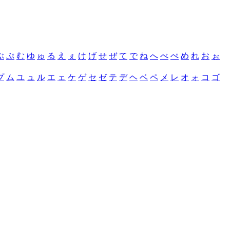
ぶ
ぷ
む
ゆ
ゅ
る
え
ぇ
け
げ
せ
ぜ
て
で
ね
へ
べ
ぺ
め
れ
お
ぉ
プ
ム
ユ
ュ
ル
エ
ェ
ケ
ゲ
セ
ゼ
テ
デ
ヘ
ベ
ペ
メ
レ
オ
ォ
コ
ゴ