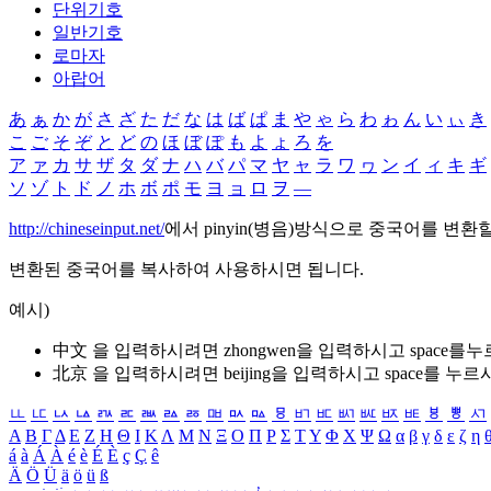
단위기호
일반기호
로마자
아랍어
あ
ぁ
か
が
さ
ざ
た
だ
な
は
ば
ぱ
ま
や
ゃ
ら
わ
ゎ
ん
い
ぃ
き
こ
ご
そ
ぞ
と
ど
の
ほ
ぼ
ぽ
も
よ
ょ
ろ
を
ア
ァ
カ
サ
ザ
タ
ダ
ナ
ハ
バ
パ
マ
ヤ
ャ
ラ
ワ
ヮ
ン
イ
ィ
キ
ギ
ソ
ゾ
ト
ド
ノ
ホ
ボ
ポ
モ
ヨ
ョ
ロ
ヲ
―
http://chineseinput.net/
에서 pinyin(병음)방식으로 중국어를 변환
변환된 중국어를 복사하여 사용하시면 됩니다.
예시)
中文 을 입력하시려면
zhongwen
을 입력하시고 space를
北京 을 입력하시려면
beijing
을 입력하시고 space를 누르
ㅥ
ㅦ
ㅧ
ㅨ
ㅩ
ㅪ
ㅫ
ㅬ
ㅭ
ㅮ
ㅯ
ㅰ
ㅱ
ㅲ
ㅳ
ㅴ
ㅵ
ㅶ
ㅷ
ㅸ
ㅹ
ㅺ
Α
Β
Γ
Δ
Ε
Ζ
Η
Θ
Ι
Κ
Λ
Μ
Ν
Ξ
Ο
Π
Ρ
Σ
Τ
Υ
Φ
Χ
Ψ
Ω
α
β
γ
δ
ε
ζ
η
á
à
Á
À
é
è
É
È
ç
Ç
ê
Ä
Ö
Ü
ä
ö
ü
ß