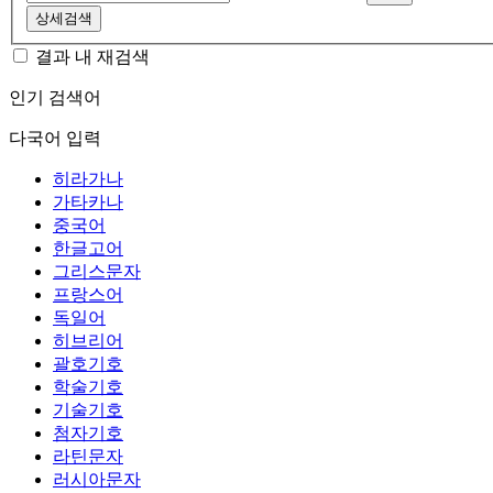
상세검색
결과 내 재검색
인기 검색어
다국어 입력
히라가나
가타카나
중국어
한글고어
그리스문자
프랑스어
독일어
히브리어
괄호기호
학술기호
기술기호
첨자기호
라틴문자
러시아문자