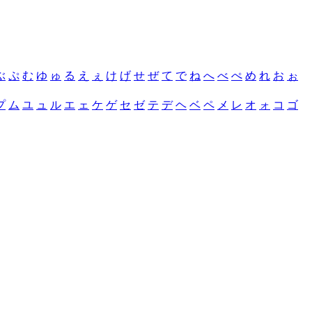
ぶ
ぷ
む
ゆ
ゅ
る
え
ぇ
け
げ
せ
ぜ
て
で
ね
へ
べ
ぺ
め
れ
お
ぉ
プ
ム
ユ
ュ
ル
エ
ェ
ケ
ゲ
セ
ゼ
テ
デ
ヘ
ベ
ペ
メ
レ
オ
ォ
コ
ゴ