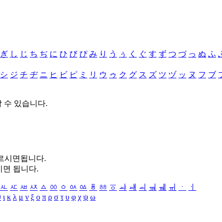
ぎ
し
じ
ち
ぢ
に
ひ
び
ぴ
み
り
う
ぅ
く
ぐ
す
ず
つ
づ
っ
ぬ
ふ
シ
ジ
チ
ヂ
ニ
ヒ
ビ
ピ
ミ
リ
ウ
ゥ
ク
グ
ス
ズ
ツ
ヅ
ッ
ヌ
フ
ブ
할 수 있습니다.
누르시면됩니다.
시면 됩니다.
ㅻ
ㅼ
ㅽ
ㅾ
ㅿ
ㆀ
ㆁ
ㆂ
ㆃ
ㆄ
ㆅ
ㆆ
ㆇ
ㆈ
ㆉ
ㆊ
ㆋ
ㆌ
ㆍ
ㆎ
θ
ι
κ
λ
μ
ν
ξ
ο
π
ρ
σ
τ
υ
φ
χ
ψ
ω