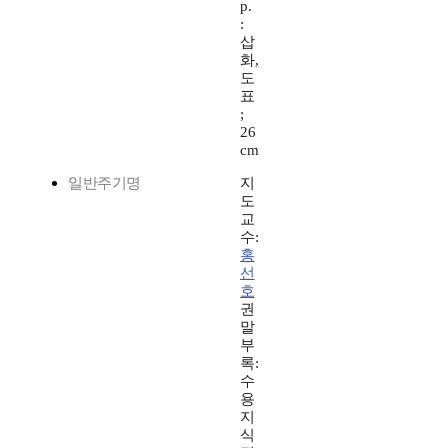
p.
:
삽
화,
도
표
;
26
cm
일반주기명
지
도
교
수:
홍
선
호
권
말
부
록:
수
용
지
식