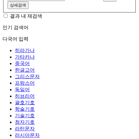
상세검색
결과 내 재검색
인기 검색어
다국어 입력
히라가나
가타카나
중국어
한글고어
그리스문자
프랑스어
독일어
히브리어
괄호기호
학술기호
기술기호
첨자기호
라틴문자
러시아문자