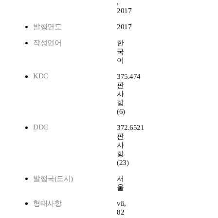
,
2017
발행연도
2017
작성언어
한
국
어
KDC
375.474
판
사
항
(6)
DDC
372.6521
판
사
항
(23)
발행국(도시)
서
울
형태사항
vii,
82