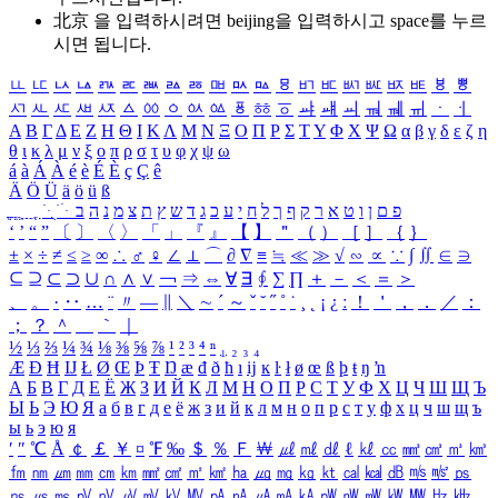
北京 을 입력하시려면
beijing
을 입력하시고 space를 누르
시면 됩니다.
ㅥ
ㅦ
ㅧ
ㅨ
ㅩ
ㅪ
ㅫ
ㅬ
ㅭ
ㅮ
ㅯ
ㅰ
ㅱ
ㅲ
ㅳ
ㅴ
ㅵ
ㅶ
ㅷ
ㅸ
ㅹ
ㅺ
ㅻ
ㅼ
ㅽ
ㅾ
ㅿ
ㆀ
ㆁ
ㆂ
ㆃ
ㆄ
ㆅ
ㆆ
ㆇ
ㆈ
ㆉ
ㆊ
ㆋ
ㆌ
ㆍ
ㆎ
Α
Β
Γ
Δ
Ε
Ζ
Η
Θ
Ι
Κ
Λ
Μ
Ν
Ξ
Ο
Π
Ρ
Σ
Τ
Υ
Φ
Χ
Ψ
Ω
α
β
γ
δ
ε
ζ
η
θ
ι
κ
λ
μ
ν
ξ
ο
π
ρ
σ
τ
υ
φ
χ
ψ
ω
á
à
Á
À
é
è
É
È
ç
Ç
ê
Ä
Ö
Ü
ä
ö
ü
ß
ְ
ֳ
ֲ
ֱ
ָ
ַ
ֵ
ֶ
ִ
ֹ
ּ
ֻ
ׂ
ׁ
ּ
ב
ה
נ
מ
צ
ת
ץ
ש
ד
ג
כ
ע
י
ח
ל
ך
ף
ק
ר
א
ט
ו
ן
ם
פ
‘
’
“
”
〔
〕
〈
〉
「
」
『
』
【
】
＂
（
）
［
］
｛
｝
±
×
÷
≠
≤
≥
∞
∴
♂
♀
∠
⊥
⌒
∂
∇
≡
≒
≪
≫
√
∽
∝
∵
∫
∬
∈
∋
⊆
⊇
⊂
⊃
∪
∩
∧
∨
￢
⇒
⇔
∀
∃
∮
∑
∏
＋
－
＜
＝
＞
、
。
·
‥
…
¨
〃
―
∥
＼
∼
´
～
ˇ
˘
˝
˚
˙
¸
˛
¡
¿
ː
！
＇
，
．
／
：
；
？
＾
＿
｀
｜
½
⅓
⅔
¼
¾
⅛
⅜
⅝
⅞
¹
²
³
⁴
ⁿ
₁
₂
₃
₄
Æ
Ð
Ħ
Ĳ
Ł
Ø
Œ
Þ
Ŧ
Ŋ
æ
đ
ð
ħ
ı
ĳ
ĸ
ŀ
ł
ø
œ
ß
þ
ŧ
ŋ
ŉ
А
Б
В
Г
Д
Е
Ё
Ж
З
И
Й
К
Л
М
Н
О
П
Р
С
Т
У
Ф
Х
Ц
Ч
Ш
Щ
Ъ
Ы
Ь
Э
Ю
Я
а
б
в
г
д
е
ё
ж
з
и
й
к
л
м
н
о
п
р
с
т
у
ф
х
ц
ч
ш
щ
ъ
ы
ь
э
ю
я
′
″
℃
Å
￠
￡
￥
¤
℉
‰
＄
％
Ｆ
￦
㎕
㎖
㎗
ℓ
㎘
㏄
㎣
㎤
㎥
㎦
㎙
㎚
㎛
㎜
㎝
㎞
㎟
㎠
㎡
㎢
㏊
㎍
㎎
㎏
㏏
㎈
㎉
㏈
㎧
㎨
㎰
㎱
㎲
㎳
㎴
㎵
㎶
㎷
㎸
㎹
㎀
㎁
㎂
㎃
㎄
㎺
㎻
㎽
㎾
㎿
㎐
㎑