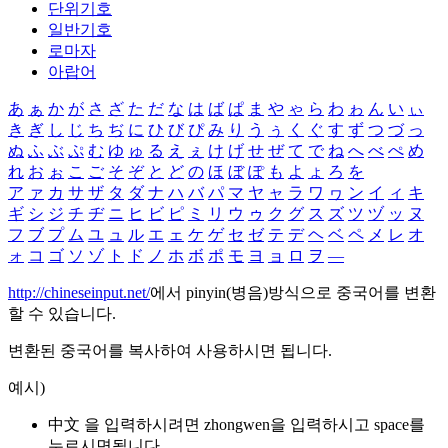
단위기호
일반기호
로마자
아랍어
あ
ぁ
か
が
さ
ざ
た
だ
な
は
ば
ぱ
ま
や
ゃ
ら
わ
ゎ
ん
い
ぃ
き
ぎ
し
じ
ち
ぢ
に
ひ
び
ぴ
み
り
う
ぅ
く
ぐ
す
ず
つ
づ
っ
ぬ
ふ
ぶ
ぷ
む
ゆ
ゅ
る
え
ぇ
け
げ
せ
ぜ
て
で
ね
へ
べ
ぺ
め
れ
お
ぉ
こ
ご
そ
ぞ
と
ど
の
ほ
ぼ
ぽ
も
よ
ょ
ろ
を
ア
ァ
カ
サ
ザ
タ
ダ
ナ
ハ
バ
パ
マ
ヤ
ャ
ラ
ワ
ヮ
ン
イ
ィ
キ
ギ
シ
ジ
チ
ヂ
ニ
ヒ
ビ
ピ
ミ
リ
ウ
ゥ
ク
グ
ス
ズ
ツ
ヅ
ッ
ヌ
フ
ブ
プ
ム
ユ
ュ
ル
エ
ェ
ケ
ゲ
セ
ゼ
テ
デ
ヘ
ベ
ペ
メ
レ
オ
ォ
コ
ゴ
ソ
ゾ
ト
ド
ノ
ホ
ボ
ポ
モ
ヨ
ョ
ロ
ヲ
―
http://chineseinput.net/
에서 pinyin(병음)방식으로 중국어를 변환
할 수 있습니다.
변환된 중국어를 복사하여 사용하시면 됩니다.
예시)
中文 을 입력하시려면
zhongwen
을 입력하시고 space를
누르시면됩니다.