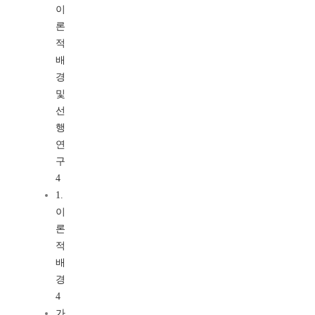
이
론
적
배
경
및
선
행
연
구
4
1.
이
론
적
배
경
4
가.