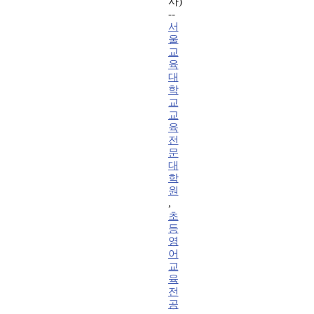
사)
--
서
울
교
육
대
학
교
교
육
전
문
대
학
원
,
초
등
영
어
교
육
전
공