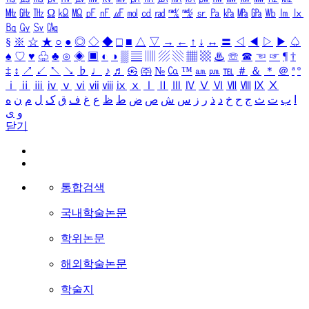
㎒
㎓
㎔
Ω
㏀
㏁
㎊
㎋
㎌
㏖
㏅
㎭
㎮
㎯
㏛
㎩
㎪
㎫
㎬
㏝
㏐
㏓
㏃
㏉
㏜
㏆
§
※
☆
★
○
●
◎
◇
◆
□
■
△
▽
→
←
↑
↓
↔
〓
◁
◀
▷
▶
♤
♠
♡
♥
♧
♣
⊙
◈
▣
◐
◑
▒
▤
▥
▨
▧
▦
▩
♨
☏
☎
☜
☞
¶
†
‡
↕
↗
↙
↖
↘
♭
♩
♪
♬
㉿
㈜
№
㏇
™
㏂
㏘
℡
＃
＆
＊
＠
ª
º
ⅰ
ⅱ
ⅲ
ⅳ
ⅴ
ⅵ
ⅶ
ⅷ
ⅸ
ⅹ
Ⅰ
Ⅱ
Ⅲ
Ⅳ
Ⅴ
Ⅵ
Ⅶ
Ⅷ
Ⅸ
Ⅹ
ا
ب
ت
ث
ج
ح
خ
د
ذ
ر
ز
س
ش
ص
ض
ط
ظ
ع
غ
ف
ق
ک
ل
م
ن
ه
و
ی
닫기
통합검색
국내학술논문
학위논문
해외학술논문
학술지