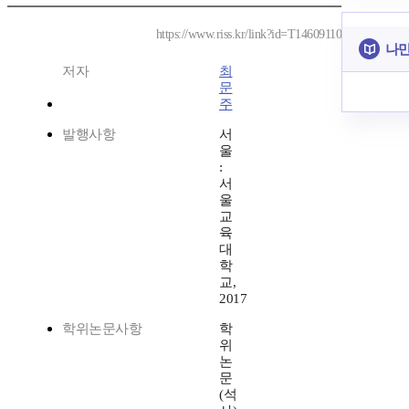
https://www.riss.kr/link?id=T14609110
나만
저자
최
문
주
발행사항
서
울
:
서
울
교
육
대
학
교,
2017
학위논문사항
학
위
논
문
(석