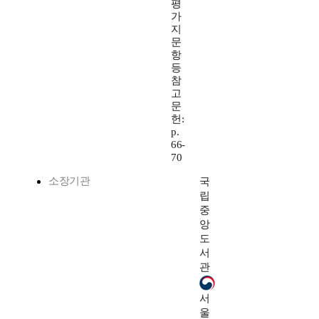
평
가
지
문
항
등
참
고
문
헌:
p.
66-
70
소장기관
국
립
중
앙
도
서
관
서
울