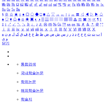
㎒
㎓
㎔
Ω
㏀
㏁
㎊
㎋
㎌
㏖
㏅
㎭
㎮
㎯
㏛
㎩
㎪
㎫
㎬
㏝
㏐
㏓
㏃
㏉
㏜
㏆
§
※
☆
★
○
●
◎
◇
◆
□
■
△
▽
→
←
↑
↓
↔
〓
◁
◀
▷
▶
♤
♠
♡
♥
♧
♣
⊙
◈
▣
◐
◑
▒
▤
▥
▨
▧
▦
▩
♨
☏
☎
☜
☞
¶
†
‡
↕
↗
↙
↖
↘
♭
♩
♪
♬
㉿
㈜
№
㏇
™
㏂
㏘
℡
＃
＆
＊
＠
ª
º
ⅰ
ⅱ
ⅲ
ⅳ
ⅴ
ⅵ
ⅶ
ⅷ
ⅸ
ⅹ
Ⅰ
Ⅱ
Ⅲ
Ⅳ
Ⅴ
Ⅵ
Ⅶ
Ⅷ
Ⅸ
Ⅹ
ا
ب
ت
ث
ج
ح
خ
د
ذ
ر
ز
س
ش
ص
ض
ط
ظ
ع
غ
ف
ق
ک
ل
م
ن
ه
و
ی
닫기
통합검색
국내학술논문
학위논문
해외학술논문
학술지