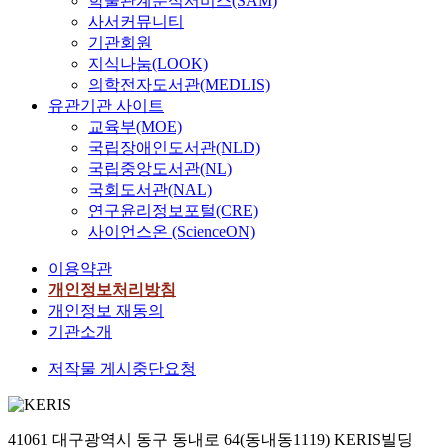
학술관계분석서비스(SAM)
사서커뮤니티
기관회원
지식나눔(LOOK)
의학전자도서관(MEDLIS)
유관기관 사이트
교육부(MOE)
국립장애인도서관(NLD)
국립중앙도서관(NL)
국회도서관(NAL)
연구윤리정보포털(CRE)
사이언스온 (ScienceON)
이용약관
개인정보처리방침
개인정보 재동의
기관소개
저작물 게시중단요청
41061 대구광역시 동구 동내로 64(동내동1119) KERIS빌딩