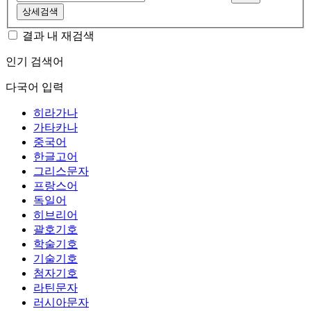
상세검색
결과 내 재검색
인기 검색어
다국어 입력
히라가나
가타카나
중국어
한글고어
그리스문자
프랑스어
독일어
히브리어
괄호기호
학술기호
기술기호
첨자기호
라틴문자
러시아문자