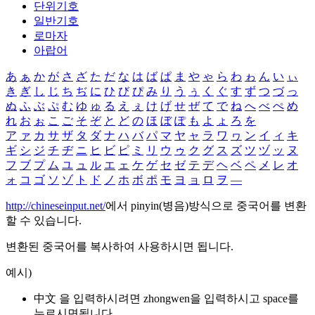
단위기호
일반기호
로마자
아랍어
あ
ぁ
か
が
さ
ざ
た
だ
な
は
ば
ぱ
ま
や
ゃ
ら
わ
ゎ
ん
い
ぃ
き
ぎ
し
じ
ち
ぢ
に
ひ
び
ぴ
み
り
う
ぅ
く
ぐ
す
ず
つ
づ
っ
ぬ
ふ
ぶ
ぷ
む
ゆ
ゅ
る
え
ぇ
け
げ
せ
ぜ
て
で
ね
へ
べ
ぺ
め
れ
お
ぉ
こ
ご
そ
ぞ
と
ど
の
ほ
ぼ
ぽ
も
よ
ょ
ろ
を
ア
ァ
カ
サ
ザ
タ
ダ
ナ
ハ
バ
パ
マ
ヤ
ャ
ラ
ワ
ヮ
ン
イ
ィ
キ
ギ
シ
ジ
チ
ヂ
ニ
ヒ
ビ
ピ
ミ
リ
ウ
ゥ
ク
グ
ス
ズ
ツ
ヅ
ッ
ヌ
フ
ブ
プ
ム
ユ
ュ
ル
エ
ェ
ケ
ゲ
セ
ゼ
テ
デ
ヘ
ベ
ペ
メ
レ
オ
ォ
コ
ゴ
ソ
ゾ
ト
ド
ノ
ホ
ボ
ポ
モ
ヨ
ョ
ロ
ヲ
―
http://chineseinput.net/
에서 pinyin(병음)방식으로 중국어를 변환
할 수 있습니다.
변환된 중국어를 복사하여 사용하시면 됩니다.
예시)
中文 을 입력하시려면
zhongwen
을 입력하시고 space를
누르시면됩니다.