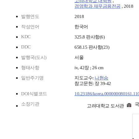
고려대학교 대학원
,
경영학과 재무금융전공
, 2018
발행연도
2018
작성언어
한국어
KDC
325.8 판사항(6)
DDC
658.15 판사항(23)
발행국(도시)
서울
형태사항
iv, 42장 ; 26 cm
일반주기명
지도교수:
나현승
참고문헌: 장 39-42
DOI식별코드
10.23186/korea.000000080161.11
소장기관
고려대학교 도서관