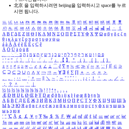
北京 을 입력하시려면
beijing
을 입력하시고 space를 누르
시면 됩니다.
ㅥ
ㅦ
ㅧ
ㅨ
ㅩ
ㅪ
ㅫ
ㅬ
ㅭ
ㅮ
ㅯ
ㅰ
ㅱ
ㅲ
ㅳ
ㅴ
ㅵ
ㅶ
ㅷ
ㅸ
ㅹ
ㅺ
ㅻ
ㅼ
ㅽ
ㅾ
ㅿ
ㆀ
ㆁ
ㆂ
ㆃ
ㆄ
ㆅ
ㆆ
ㆇ
ㆈ
ㆉ
ㆊ
ㆋ
ㆌ
ㆍ
ㆎ
Α
Β
Γ
Δ
Ε
Ζ
Η
Θ
Ι
Κ
Λ
Μ
Ν
Ξ
Ο
Π
Ρ
Σ
Τ
Υ
Φ
Χ
Ψ
Ω
α
β
γ
δ
ε
ζ
η
θ
ι
κ
λ
μ
ν
ξ
ο
π
ρ
σ
τ
υ
φ
χ
ψ
ω
á
à
Á
À
é
è
É
È
ç
Ç
ê
Ä
Ö
Ü
ä
ö
ü
ß
ְ
ֳ
ֲ
ֱ
ָ
ַ
ֵ
ֶ
ִ
ֹ
ּ
ֻ
ׂ
ׁ
ּ
ב
ה
נ
מ
צ
ת
ץ
ש
ד
ג
כ
ע
י
ח
ל
ך
ף
ק
ר
א
ט
ו
ן
ם
פ
‘
’
“
”
〔
〕
〈
〉
「
」
『
』
【
】
＂
（
）
［
］
｛
｝
±
×
÷
≠
≤
≥
∞
∴
♂
♀
∠
⊥
⌒
∂
∇
≡
≒
≪
≫
√
∽
∝
∵
∫
∬
∈
∋
⊆
⊇
⊂
⊃
∪
∩
∧
∨
￢
⇒
⇔
∀
∃
∮
∑
∏
＋
－
＜
＝
＞
、
。
·
‥
…
¨
〃
―
∥
＼
∼
´
～
ˇ
˘
˝
˚
˙
¸
˛
¡
¿
ː
！
＇
，
．
／
：
；
？
＾
＿
｀
｜
½
⅓
⅔
¼
¾
⅛
⅜
⅝
⅞
¹
²
³
⁴
ⁿ
₁
₂
₃
₄
Æ
Ð
Ħ
Ĳ
Ł
Ø
Œ
Þ
Ŧ
Ŋ
æ
đ
ð
ħ
ı
ĳ
ĸ
ŀ
ł
ø
œ
ß
þ
ŧ
ŋ
ŉ
А
Б
В
Г
Д
Е
Ё
Ж
З
И
Й
К
Л
М
Н
О
П
Р
С
Т
У
Ф
Х
Ц
Ч
Ш
Щ
Ъ
Ы
Ь
Э
Ю
Я
а
б
в
г
д
е
ё
ж
з
и
й
к
л
м
н
о
п
р
с
т
у
ф
х
ц
ч
ш
щ
ъ
ы
ь
э
ю
я
′
″
℃
Å
￠
￡
￥
¤
℉
‰
＄
％
Ｆ
￦
㎕
㎖
㎗
ℓ
㎘
㏄
㎣
㎤
㎥
㎦
㎙
㎚
㎛
㎜
㎝
㎞
㎟
㎠
㎡
㎢
㏊
㎍
㎎
㎏
㏏
㎈
㎉
㏈
㎧
㎨
㎰
㎱
㎲
㎳
㎴
㎵
㎶
㎷
㎸
㎹
㎀
㎁
㎂
㎃
㎄
㎺
㎻
㎽
㎾
㎿
㎐
㎑