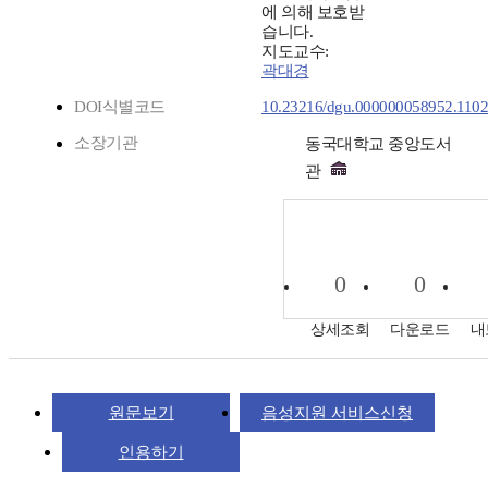
에 의해 보호받
습니다.
지도교수:
곽대경
DOI식별코드
10.23216/dgu.000000058952.110
소장기관
동국대학교 중앙도서
관
0
0
상세조회
다운로드
내
원문보기
음성지원 서비스신청
인용하기