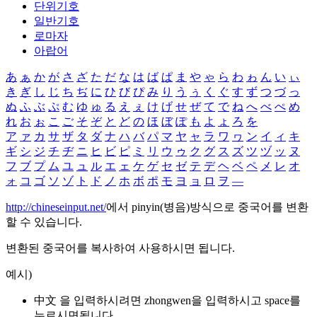
단위기호
일반기호
로마자
아랍어
あ
ぁ
か
が
さ
ざ
た
だ
な
は
ば
ぱ
ま
や
ゃ
ら
わ
ゎ
ん
い
ぃ
き
ぎ
し
じ
ち
ぢ
に
ひ
び
ぴ
み
り
う
ぅ
く
ぐ
す
ず
つ
づ
っ
ぬ
ふ
ぶ
ぷ
む
ゆ
ゅ
る
え
ぇ
け
げ
せ
ぜ
て
で
ね
へ
べ
ぺ
め
れ
お
ぉ
こ
ご
そ
ぞ
と
ど
の
ほ
ぼ
ぽ
も
よ
ょ
ろ
を
ア
ァ
カ
サ
ザ
タ
ダ
ナ
ハ
バ
パ
マ
ヤ
ャ
ラ
ワ
ヮ
ン
イ
ィ
キ
ギ
シ
ジ
チ
ヂ
ニ
ヒ
ビ
ピ
ミ
リ
ウ
ゥ
ク
グ
ス
ズ
ツ
ヅ
ッ
ヌ
フ
ブ
プ
ム
ユ
ュ
ル
エ
ェ
ケ
ゲ
セ
ゼ
テ
デ
ヘ
ベ
ペ
メ
レ
オ
ォ
コ
ゴ
ソ
ゾ
ト
ド
ノ
ホ
ボ
ポ
モ
ヨ
ョ
ロ
ヲ
―
http://chineseinput.net/
에서 pinyin(병음)방식으로 중국어를 변환
할 수 있습니다.
변환된 중국어를 복사하여 사용하시면 됩니다.
예시)
中文 을 입력하시려면
zhongwen
을 입력하시고 space를
누르시면됩니다.