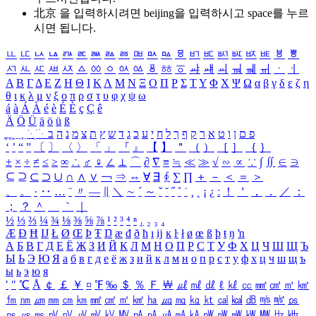
北京 을 입력하시려면
beijing
을 입력하시고 space를 누르
시면 됩니다.
ㅥ
ㅦ
ㅧ
ㅨ
ㅩ
ㅪ
ㅫ
ㅬ
ㅭ
ㅮ
ㅯ
ㅰ
ㅱ
ㅲ
ㅳ
ㅴ
ㅵ
ㅶ
ㅷ
ㅸ
ㅹ
ㅺ
ㅻ
ㅼ
ㅽ
ㅾ
ㅿ
ㆀ
ㆁ
ㆂ
ㆃ
ㆄ
ㆅ
ㆆ
ㆇ
ㆈ
ㆉ
ㆊ
ㆋ
ㆌ
ㆍ
ㆎ
Α
Β
Γ
Δ
Ε
Ζ
Η
Θ
Ι
Κ
Λ
Μ
Ν
Ξ
Ο
Π
Ρ
Σ
Τ
Υ
Φ
Χ
Ψ
Ω
α
β
γ
δ
ε
ζ
η
θ
ι
κ
λ
μ
ν
ξ
ο
π
ρ
σ
τ
υ
φ
χ
ψ
ω
á
à
Á
À
é
è
É
È
ç
Ç
ê
Ä
Ö
Ü
ä
ö
ü
ß
ְ
ֳ
ֲ
ֱ
ָ
ַ
ֵ
ֶ
ִ
ֹ
ּ
ֻ
ׂ
ׁ
ּ
ב
ה
נ
מ
צ
ת
ץ
ש
ד
ג
כ
ע
י
ח
ל
ך
ף
ק
ר
א
ט
ו
ן
ם
פ
‘
’
“
”
〔
〕
〈
〉
「
」
『
』
【
】
＂
（
）
［
］
｛
｝
±
×
÷
≠
≤
≥
∞
∴
♂
♀
∠
⊥
⌒
∂
∇
≡
≒
≪
≫
√
∽
∝
∵
∫
∬
∈
∋
⊆
⊇
⊂
⊃
∪
∩
∧
∨
￢
⇒
⇔
∀
∃
∮
∑
∏
＋
－
＜
＝
＞
、
。
·
‥
…
¨
〃
―
∥
＼
∼
´
～
ˇ
˘
˝
˚
˙
¸
˛
¡
¿
ː
！
＇
，
．
／
：
；
？
＾
＿
｀
｜
½
⅓
⅔
¼
¾
⅛
⅜
⅝
⅞
¹
²
³
⁴
ⁿ
₁
₂
₃
₄
Æ
Ð
Ħ
Ĳ
Ł
Ø
Œ
Þ
Ŧ
Ŋ
æ
đ
ð
ħ
ı
ĳ
ĸ
ŀ
ł
ø
œ
ß
þ
ŧ
ŋ
ŉ
А
Б
В
Г
Д
Е
Ё
Ж
З
И
Й
К
Л
М
Н
О
П
Р
С
Т
У
Ф
Х
Ц
Ч
Ш
Щ
Ъ
Ы
Ь
Э
Ю
Я
а
б
в
г
д
е
ё
ж
з
и
й
к
л
м
н
о
п
р
с
т
у
ф
х
ц
ч
ш
щ
ъ
ы
ь
э
ю
я
′
″
℃
Å
￠
￡
￥
¤
℉
‰
＄
％
Ｆ
￦
㎕
㎖
㎗
ℓ
㎘
㏄
㎣
㎤
㎥
㎦
㎙
㎚
㎛
㎜
㎝
㎞
㎟
㎠
㎡
㎢
㏊
㎍
㎎
㎏
㏏
㎈
㎉
㏈
㎧
㎨
㎰
㎱
㎲
㎳
㎴
㎵
㎶
㎷
㎸
㎹
㎀
㎁
㎂
㎃
㎄
㎺
㎻
㎽
㎾
㎿
㎐
㎑