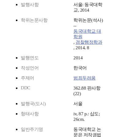
발행사항
서울: 동국대학
교, 2014
학위논문사항
학위논문(석사)
--
동국대학교 대
학원
,
경찰행정학과
, 2014. 8
발행연도
2014
작성언어
한국어
주제어
범죄두려움
DDC
362.88 판사항
(22)
발행국(도시)
서울
형태사항
iv, 87 p.: 삽도;
26cm.
일반주기명
동국대학교 논
문은 저작권법