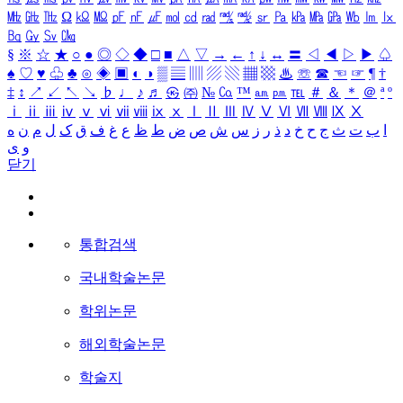
㎒
㎓
㎔
Ω
㏀
㏁
㎊
㎋
㎌
㏖
㏅
㎭
㎮
㎯
㏛
㎩
㎪
㎫
㎬
㏝
㏐
㏓
㏃
㏉
㏜
㏆
§
※
☆
★
○
●
◎
◇
◆
□
■
△
▽
→
←
↑
↓
↔
〓
◁
◀
▷
▶
♤
♠
♡
♥
♧
♣
⊙
◈
▣
◐
◑
▒
▤
▥
▨
▧
▦
▩
♨
☏
☎
☜
☞
¶
†
‡
↕
↗
↙
↖
↘
♭
♩
♪
♬
㉿
㈜
№
㏇
™
㏂
㏘
℡
＃
＆
＊
＠
ª
º
ⅰ
ⅱ
ⅲ
ⅳ
ⅴ
ⅵ
ⅶ
ⅷ
ⅸ
ⅹ
Ⅰ
Ⅱ
Ⅲ
Ⅳ
Ⅴ
Ⅵ
Ⅶ
Ⅷ
Ⅸ
Ⅹ
ا
ب
ت
ث
ج
ح
خ
د
ذ
ر
ز
س
ش
ص
ض
ط
ظ
ع
غ
ف
ق
ک
ل
م
ن
ه
و
ی
닫기
통합검색
국내학술논문
학위논문
해외학술논문
학술지