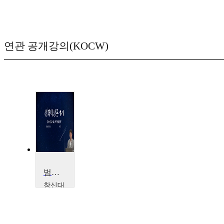
연관 공개강의(KOCW)
범죄예방론
창신대
학교
허준