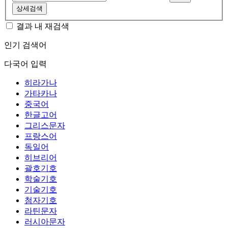
상세검색
결과 내 재검색
인기 검색어
다국어 입력
히라가나
가타카나
중국어
한글고어
그리스문자
프랑스어
독일어
히브리어
괄호기호
학술기호
기술기호
첨자기호
라틴문자
러시아문자