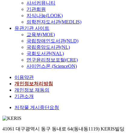
사서커뮤니티
기관회원
지식나눔(LOOK)
의학전자도서관(MEDLIS)
유관기관 사이트
교육부(MOE)
국립장애인도서관(NLD)
국립중앙도서관(NL)
국회도서관(NAL)
연구윤리정보포털(CRE)
사이언스온 (ScienceON)
이용약관
개인정보처리방침
개인정보 재동의
기관소개
저작물 게시중단요청
41061 대구광역시 동구 동내로 64(동내동1119) KERIS빌딩