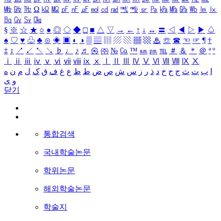
㎒
㎓
㎔
Ω
㏀
㏁
㎊
㎋
㎌
㏖
㏅
㎭
㎮
㎯
㏛
㎩
㎪
㎫
㎬
㏝
㏐
㏓
㏃
㏉
㏜
㏆
§
※
☆
★
○
●
◎
◇
◆
□
■
△
▽
→
←
↑
↓
↔
〓
◁
◀
▷
▶
♤
♠
♡
♥
♧
♣
⊙
◈
▣
◐
◑
▒
▤
▥
▨
▧
▦
▩
♨
☏
☎
☜
☞
¶
†
‡
↕
↗
↙
↖
↘
♭
♩
♪
♬
㉿
㈜
№
㏇
™
㏂
㏘
℡
＃
＆
＊
＠
ª
º
ⅰ
ⅱ
ⅲ
ⅳ
ⅴ
ⅵ
ⅶ
ⅷ
ⅸ
ⅹ
Ⅰ
Ⅱ
Ⅲ
Ⅳ
Ⅴ
Ⅵ
Ⅶ
Ⅷ
Ⅸ
Ⅹ
ا
ب
ت
ث
ج
ح
خ
د
ذ
ر
ز
س
ش
ص
ض
ط
ظ
ع
غ
ف
ق
ک
ل
م
ن
ه
و
ی
닫기
통합검색
국내학술논문
학위논문
해외학술논문
학술지