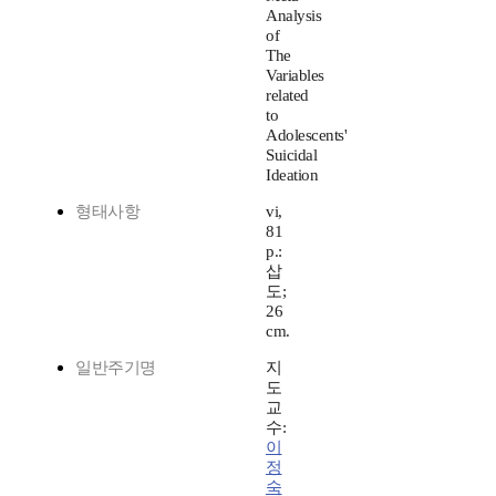
Analysis
of
The
Variables
related
to
Adolescents'
Suicidal
Ideation
형태사항
vi,
81
p.:
삽
도;
26
cm.
일반주기명
지
도
교
수:
이
정
숙