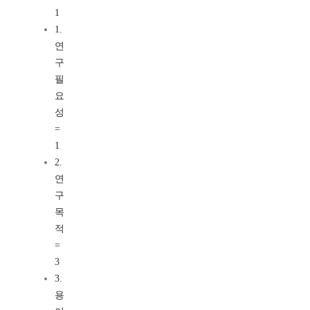
1
1.
연
구
필
요
성
=
1
2.
연
구
목
적
=
3
3.
용