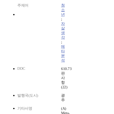
주제어
청
소
년
;
자
살
생
각
;
메
타
분
석
DDC
610.73
판
사
항
(22)
발행국(도시)
광
주
기타서명
(A)
Meta-