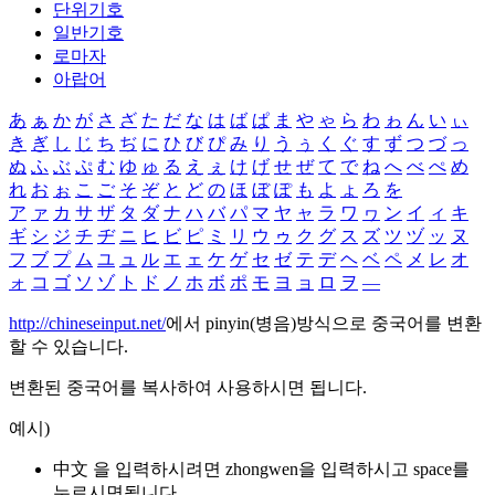
단위기호
일반기호
로마자
아랍어
あ
ぁ
か
が
さ
ざ
た
だ
な
は
ば
ぱ
ま
や
ゃ
ら
わ
ゎ
ん
い
ぃ
き
ぎ
し
じ
ち
ぢ
に
ひ
び
ぴ
み
り
う
ぅ
く
ぐ
す
ず
つ
づ
っ
ぬ
ふ
ぶ
ぷ
む
ゆ
ゅ
る
え
ぇ
け
げ
せ
ぜ
て
で
ね
へ
べ
ぺ
め
れ
お
ぉ
こ
ご
そ
ぞ
と
ど
の
ほ
ぼ
ぽ
も
よ
ょ
ろ
を
ア
ァ
カ
サ
ザ
タ
ダ
ナ
ハ
バ
パ
マ
ヤ
ャ
ラ
ワ
ヮ
ン
イ
ィ
キ
ギ
シ
ジ
チ
ヂ
ニ
ヒ
ビ
ピ
ミ
リ
ウ
ゥ
ク
グ
ス
ズ
ツ
ヅ
ッ
ヌ
フ
ブ
プ
ム
ユ
ュ
ル
エ
ェ
ケ
ゲ
セ
ゼ
テ
デ
ヘ
ベ
ペ
メ
レ
オ
ォ
コ
ゴ
ソ
ゾ
ト
ド
ノ
ホ
ボ
ポ
モ
ヨ
ョ
ロ
ヲ
―
http://chineseinput.net/
에서 pinyin(병음)방식으로 중국어를 변환
할 수 있습니다.
변환된 중국어를 복사하여 사용하시면 됩니다.
예시)
中文 을 입력하시려면
zhongwen
을 입력하시고 space를
누르시면됩니다.