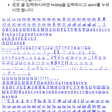
北京 을 입력하시려면
beijing
을 입력하시고 space를 누르
시면 됩니다.
ㅥ
ㅦ
ㅧ
ㅨ
ㅩ
ㅪ
ㅫ
ㅬ
ㅭ
ㅮ
ㅯ
ㅰ
ㅱ
ㅲ
ㅳ
ㅴ
ㅵ
ㅶ
ㅷ
ㅸ
ㅹ
ㅺ
ㅻ
ㅼ
ㅽ
ㅾ
ㅿ
ㆀ
ㆁ
ㆂ
ㆃ
ㆄ
ㆅ
ㆆ
ㆇ
ㆈ
ㆉ
ㆊ
ㆋ
ㆌ
ㆍ
ㆎ
Α
Β
Γ
Δ
Ε
Ζ
Η
Θ
Ι
Κ
Λ
Μ
Ν
Ξ
Ο
Π
Ρ
Σ
Τ
Υ
Φ
Χ
Ψ
Ω
α
β
γ
δ
ε
ζ
η
θ
ι
κ
λ
μ
ν
ξ
ο
π
ρ
σ
τ
υ
φ
χ
ψ
ω
á
à
Á
À
é
è
É
È
ç
Ç
ê
Ä
Ö
Ü
ä
ö
ü
ß
ְ
ֳ
ֲ
ֱ
ָ
ַ
ֵ
ֶ
ִ
ֹ
ּ
ֻ
ׂ
ׁ
ּ
ב
ה
נ
מ
צ
ת
ץ
ש
ד
ג
כ
ע
י
ח
ל
ך
ף
ק
ר
א
ט
ו
ן
ם
פ
‘
’
“
”
〔
〕
〈
〉
「
」
『
』
【
】
＂
（
）
［
］
｛
｝
±
×
÷
≠
≤
≥
∞
∴
♂
♀
∠
⊥
⌒
∂
∇
≡
≒
≪
≫
√
∽
∝
∵
∫
∬
∈
∋
⊆
⊇
⊂
⊃
∪
∩
∧
∨
￢
⇒
⇔
∀
∃
∮
∑
∏
＋
－
＜
＝
＞
、
。
·
‥
…
¨
〃
―
∥
＼
∼
´
～
ˇ
˘
˝
˚
˙
¸
˛
¡
¿
ː
！
＇
，
．
／
：
；
？
＾
＿
｀
｜
½
⅓
⅔
¼
¾
⅛
⅜
⅝
⅞
¹
²
³
⁴
ⁿ
₁
₂
₃
₄
Æ
Ð
Ħ
Ĳ
Ł
Ø
Œ
Þ
Ŧ
Ŋ
æ
đ
ð
ħ
ı
ĳ
ĸ
ŀ
ł
ø
œ
ß
þ
ŧ
ŋ
ŉ
А
Б
В
Г
Д
Е
Ё
Ж
З
И
Й
К
Л
М
Н
О
П
Р
С
Т
У
Ф
Х
Ц
Ч
Ш
Щ
Ъ
Ы
Ь
Э
Ю
Я
а
б
в
г
д
е
ё
ж
з
и
й
к
л
м
н
о
п
р
с
т
у
ф
х
ц
ч
ш
щ
ъ
ы
ь
э
ю
я
′
″
℃
Å
￠
￡
￥
¤
℉
‰
＄
％
Ｆ
￦
㎕
㎖
㎗
ℓ
㎘
㏄
㎣
㎤
㎥
㎦
㎙
㎚
㎛
㎜
㎝
㎞
㎟
㎠
㎡
㎢
㏊
㎍
㎎
㎏
㏏
㎈
㎉
㏈
㎧
㎨
㎰
㎱
㎲
㎳
㎴
㎵
㎶
㎷
㎸
㎹
㎀
㎁
㎂
㎃
㎄
㎺
㎻
㎽
㎾
㎿
㎐
㎑