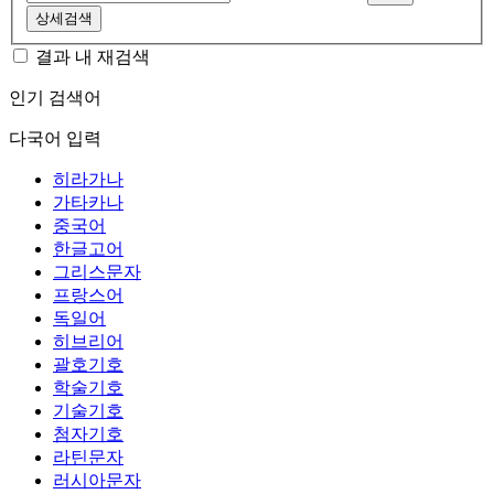
상세검색
결과 내 재검색
인기 검색어
다국어 입력
히라가나
가타카나
중국어
한글고어
그리스문자
프랑스어
독일어
히브리어
괄호기호
학술기호
기술기호
첨자기호
라틴문자
러시아문자