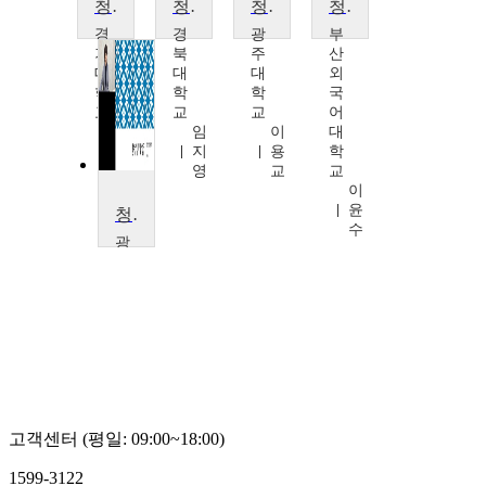
청소년복지론
청소년 발달 및 이해
청소년복지론
청소년 복지론
경
경
광
부
기
북
주
산
대
대
대
외
학
학
학
국
교
교
교
어
김
임
이
대
형
지
용
학
모
영
교
교
이
윤
청소년 심리 및 상담
수
광
주
대
학
교
류
정
희
고객센터 (평일: 09:00~18:00)
1599-3122