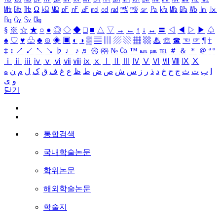
㎒
㎓
㎔
Ω
㏀
㏁
㎊
㎋
㎌
㏖
㏅
㎭
㎮
㎯
㏛
㎩
㎪
㎫
㎬
㏝
㏐
㏓
㏃
㏉
㏜
㏆
§
※
☆
★
○
●
◎
◇
◆
□
■
△
▽
→
←
↑
↓
↔
〓
◁
◀
▷
▶
♤
♠
♡
♥
♧
♣
⊙
◈
▣
◐
◑
▒
▤
▥
▨
▧
▦
▩
♨
☏
☎
☜
☞
¶
†
‡
↕
↗
↙
↖
↘
♭
♩
♪
♬
㉿
㈜
№
㏇
™
㏂
㏘
℡
＃
＆
＊
＠
ª
º
ⅰ
ⅱ
ⅲ
ⅳ
ⅴ
ⅵ
ⅶ
ⅷ
ⅸ
ⅹ
Ⅰ
Ⅱ
Ⅲ
Ⅳ
Ⅴ
Ⅵ
Ⅶ
Ⅷ
Ⅸ
Ⅹ
ا
ب
ت
ث
ج
ح
خ
د
ذ
ر
ز
س
ش
ص
ض
ط
ظ
ع
غ
ف
ق
ک
ل
م
ن
ه
و
ی
닫기
통합검색
국내학술논문
학위논문
해외학술논문
학술지