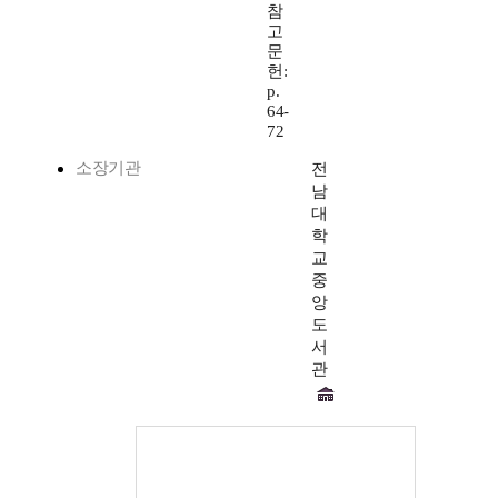
참
고
문
헌:
p.
64-
72
소장기관
전
남
대
학
교
중
앙
도
서
관