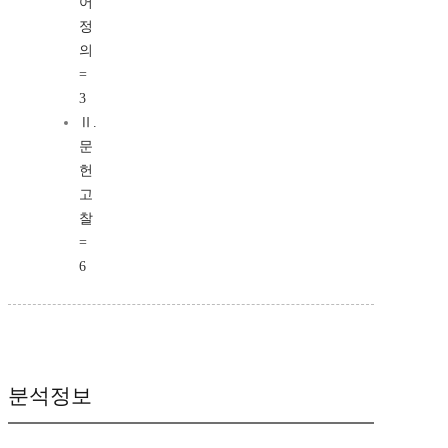
어
정
의
=
3
Ⅱ.
문
헌
고
찰
=
6
분석정보