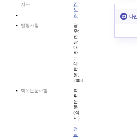
저자
김
보
영
나만
발행사항
광
주:
전
남
대
학
교
대
학
원,
2008
학위논문사항
학
위
논
문
(석
사)
--
전
남