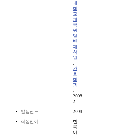
대
학
교
대
학
원
일
반
대
학
원
,
간
호
학
과
,
2008.
2
발행연도
2008
작성언어
한
국
어