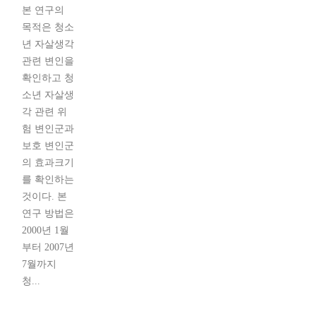
본 연구의
목적은 청소
년 자살생각
관련 변인을
확인하고 청
소년 자살생
각 관련 위
험 변인군과
보호 변인군
의 효과크기
를 확인하는
것이다. 본
연구 방법은
2000년 1월
부터 2007년
7월까지
청...