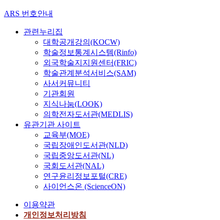
ARS 번호안내
관련누리집
대학공개강의(KOCW)
학술정보통계시스템(Rinfo)
외국학술지지원센터(FRIC)
학술관계분석서비스(SAM)
사서커뮤니티
기관회원
지식나눔(LOOK)
의학전자도서관(MEDLIS)
유관기관 사이트
교육부(MOE)
국립장애인도서관(NLD)
국립중앙도서관(NL)
국회도서관(NAL)
연구윤리정보포털(CRE)
사이언스온 (ScienceON)
이용약관
개인정보처리방침