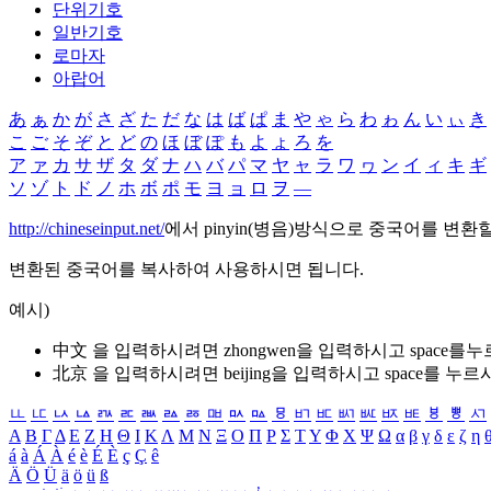
단위기호
일반기호
로마자
아랍어
あ
ぁ
か
が
さ
ざ
た
だ
な
は
ば
ぱ
ま
や
ゃ
ら
わ
ゎ
ん
い
ぃ
き
こ
ご
そ
ぞ
と
ど
の
ほ
ぼ
ぽ
も
よ
ょ
ろ
を
ア
ァ
カ
サ
ザ
タ
ダ
ナ
ハ
バ
パ
マ
ヤ
ャ
ラ
ワ
ヮ
ン
イ
ィ
キ
ギ
ソ
ゾ
ト
ド
ノ
ホ
ボ
ポ
モ
ヨ
ョ
ロ
ヲ
―
http://chineseinput.net/
에서 pinyin(병음)방식으로 중국어를 변환
변환된 중국어를 복사하여 사용하시면 됩니다.
예시)
中文 을 입력하시려면
zhongwen
을 입력하시고 space를
北京 을 입력하시려면
beijing
을 입력하시고 space를 누르
ㅥ
ㅦ
ㅧ
ㅨ
ㅩ
ㅪ
ㅫ
ㅬ
ㅭ
ㅮ
ㅯ
ㅰ
ㅱ
ㅲ
ㅳ
ㅴ
ㅵ
ㅶ
ㅷ
ㅸ
ㅹ
ㅺ
Α
Β
Γ
Δ
Ε
Ζ
Η
Θ
Ι
Κ
Λ
Μ
Ν
Ξ
Ο
Π
Ρ
Σ
Τ
Υ
Φ
Χ
Ψ
Ω
α
β
γ
δ
ε
ζ
η
á
à
Á
À
é
è
É
È
ç
Ç
ê
Ä
Ö
Ü
ä
ö
ü
ß