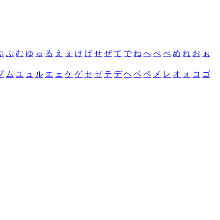
ぶ
ぷ
む
ゆ
ゅ
る
え
ぇ
け
げ
せ
ぜ
て
で
ね
へ
べ
ぺ
め
れ
お
ぉ
プ
ム
ユ
ュ
ル
エ
ェ
ケ
ゲ
セ
ゼ
テ
デ
ヘ
ベ
ペ
メ
レ
オ
ォ
コ
ゴ