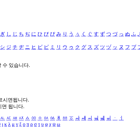
ぎ
し
じ
ち
ぢ
に
ひ
び
ぴ
み
り
う
ぅ
く
ぐ
す
ず
つ
づ
っ
ぬ
ふ
シ
ジ
チ
ヂ
ニ
ヒ
ビ
ピ
ミ
リ
ウ
ゥ
ク
グ
ス
ズ
ツ
ヅ
ッ
ヌ
フ
ブ
할 수 있습니다.
누르시면됩니다.
시면 됩니다.
ㅻ
ㅼ
ㅽ
ㅾ
ㅿ
ㆀ
ㆁ
ㆂ
ㆃ
ㆄ
ㆅ
ㆆ
ㆇ
ㆈ
ㆉ
ㆊ
ㆋ
ㆌ
ㆍ
ㆎ
θ
ι
κ
λ
μ
ν
ξ
ο
π
ρ
σ
τ
υ
φ
χ
ψ
ω