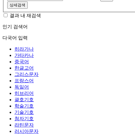
상세검색
결과 내 재검색
인기 검색어
다국어 입력
히라가나
가타카나
중국어
한글고어
그리스문자
프랑스어
독일어
히브리어
괄호기호
학술기호
기술기호
첨자기호
라틴문자
러시아문자