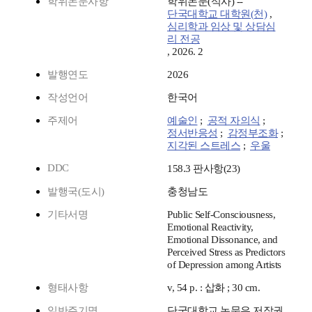
학위논문사항
학위논문(석사) --
단국대학교 대학원(천)
,
심리학과 임상 및 상담심
리 전공
, 2026. 2
발행연도
2026
작성언어
한국어
주제어
예술인
;
공적 자의식
;
정서반응성
;
감정부조화
;
지각된 스트레스
;
우울
DDC
158.3 판사항(23)
발행국(도시)
충청남도
기타서명
Public Self-Consciousness,
Emotional Reactivity,
Emotional Dissonance, and
Perceived Stress as Predictors
of Depression among Artists
형태사항
v, 54 p. : 삽화 ; 30 cm.
일반주기명
단국대학교 논문은 저작권