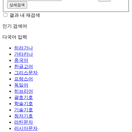
상세검색
결과 내 재검색
인기 검색어
다국어 입력
히라가나
가타카나
중국어
한글고어
그리스문자
프랑스어
독일어
히브리어
괄호기호
학술기호
기술기호
첨자기호
라틴문자
러시아문자