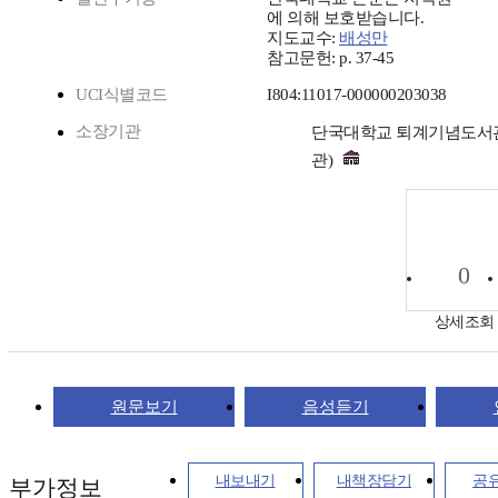
에 의해 보호받습니다.
지도교수:
배성만
참고문헌: p. 37-45
UCI식별코드
I804:11017-000000203038
소장기관
단국대학교 퇴계기념도서
관)
0
상세조회
원문보기
음성듣기
내보내기
내책장담기
공
부가정보