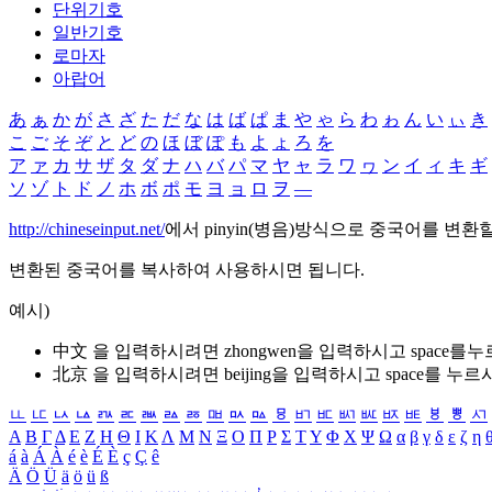
단위기호
일반기호
로마자
아랍어
あ
ぁ
か
が
さ
ざ
た
だ
な
は
ば
ぱ
ま
や
ゃ
ら
わ
ゎ
ん
い
ぃ
き
こ
ご
そ
ぞ
と
ど
の
ほ
ぼ
ぽ
も
よ
ょ
ろ
を
ア
ァ
カ
サ
ザ
タ
ダ
ナ
ハ
バ
パ
マ
ヤ
ャ
ラ
ワ
ヮ
ン
イ
ィ
キ
ギ
ソ
ゾ
ト
ド
ノ
ホ
ボ
ポ
モ
ヨ
ョ
ロ
ヲ
―
http://chineseinput.net/
에서 pinyin(병음)방식으로 중국어를 변환
변환된 중국어를 복사하여 사용하시면 됩니다.
예시)
中文 을 입력하시려면
zhongwen
을 입력하시고 space를
北京 을 입력하시려면
beijing
을 입력하시고 space를 누르
ㅥ
ㅦ
ㅧ
ㅨ
ㅩ
ㅪ
ㅫ
ㅬ
ㅭ
ㅮ
ㅯ
ㅰ
ㅱ
ㅲ
ㅳ
ㅴ
ㅵ
ㅶ
ㅷ
ㅸ
ㅹ
ㅺ
Α
Β
Γ
Δ
Ε
Ζ
Η
Θ
Ι
Κ
Λ
Μ
Ν
Ξ
Ο
Π
Ρ
Σ
Τ
Υ
Φ
Χ
Ψ
Ω
α
β
γ
δ
ε
ζ
η
á
à
Á
À
é
è
É
È
ç
Ç
ê
Ä
Ö
Ü
ä
ö
ü
ß