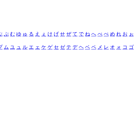
ぶ
ぷ
む
ゆ
ゅ
る
え
ぇ
け
げ
せ
ぜ
て
で
ね
へ
べ
ぺ
め
れ
お
ぉ
プ
ム
ユ
ュ
ル
エ
ェ
ケ
ゲ
セ
ゼ
テ
デ
ヘ
ベ
ペ
メ
レ
オ
ォ
コ
ゴ