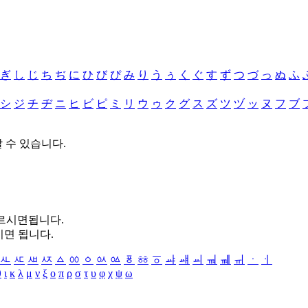
ぎ
し
じ
ち
ぢ
に
ひ
び
ぴ
み
り
う
ぅ
く
ぐ
す
ず
つ
づ
っ
ぬ
ふ
シ
ジ
チ
ヂ
ニ
ヒ
ビ
ピ
ミ
リ
ウ
ゥ
ク
グ
ス
ズ
ツ
ヅ
ッ
ヌ
フ
ブ
할 수 있습니다.
누르시면됩니다.
시면 됩니다.
ㅻ
ㅼ
ㅽ
ㅾ
ㅿ
ㆀ
ㆁ
ㆂ
ㆃ
ㆄ
ㆅ
ㆆ
ㆇ
ㆈ
ㆉ
ㆊ
ㆋ
ㆌ
ㆍ
ㆎ
θ
ι
κ
λ
μ
ν
ξ
ο
π
ρ
σ
τ
υ
φ
χ
ψ
ω