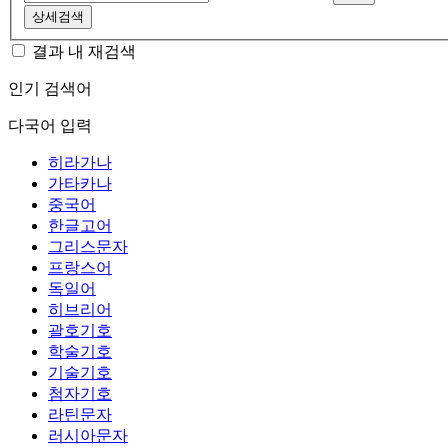
상세검색
결과 내 재검색
인기 검색어
다국어 입력
히라가나
가타카나
중국어
한글고어
그리스문자
프랑스어
독일어
히브리어
괄호기호
학술기호
기술기호
첨자기호
라틴문자
러시아문자