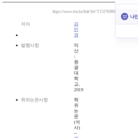
https://www.riss.kr/link?id=T15376996
나만
저자
김
민
경
발행사항
익
산
:
원
광
대
학
교,
2019
학위논문사항
학
위
논
문
(석
사)
--