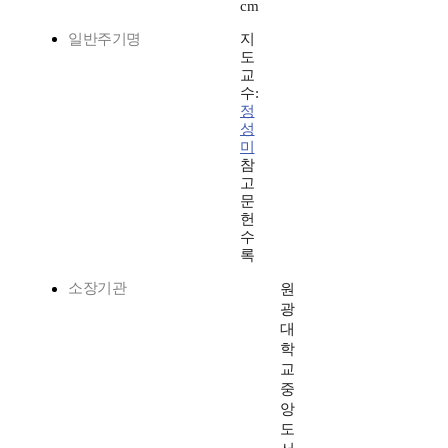
cm
일반주기명
지
도
교
수:
정
성
미
참
고
문
헌
수
록
소장기관
원
광
대
학
교
중
앙
도