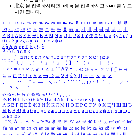
北京 을 입력하시려면
beijing
을 입력하시고 space를 누르
시면 됩니다.
ㅥ
ㅦ
ㅧ
ㅨ
ㅩ
ㅪ
ㅫ
ㅬ
ㅭ
ㅮ
ㅯ
ㅰ
ㅱ
ㅲ
ㅳ
ㅴ
ㅵ
ㅶ
ㅷ
ㅸ
ㅹ
ㅺ
ㅻ
ㅼ
ㅽ
ㅾ
ㅿ
ㆀ
ㆁ
ㆂ
ㆃ
ㆄ
ㆅ
ㆆ
ㆇ
ㆈ
ㆉ
ㆊ
ㆋ
ㆌ
ㆍ
ㆎ
Α
Β
Γ
Δ
Ε
Ζ
Η
Θ
Ι
Κ
Λ
Μ
Ν
Ξ
Ο
Π
Ρ
Σ
Τ
Υ
Φ
Χ
Ψ
Ω
α
β
γ
δ
ε
ζ
η
θ
ι
κ
λ
μ
ν
ξ
ο
π
ρ
σ
τ
υ
φ
χ
ψ
ω
á
à
Á
À
é
è
É
È
ç
Ç
ê
Ä
Ö
Ü
ä
ö
ü
ß
ְ
ֳ
ֲ
ֱ
ָ
ַ
ֵ
ֶ
ִ
ֹ
ּ
ֻ
ׂ
ׁ
ּ
ב
ה
נ
מ
צ
ת
ץ
ש
ד
ג
כ
ע
י
ח
ל
ך
ף
ק
ר
א
ט
ו
ן
ם
פ
‘
’
“
”
〔
〕
〈
〉
「
」
『
』
【
】
＂
（
）
［
］
｛
｝
±
×
÷
≠
≤
≥
∞
∴
♂
♀
∠
⊥
⌒
∂
∇
≡
≒
≪
≫
√
∽
∝
∵
∫
∬
∈
∋
⊆
⊇
⊂
⊃
∪
∩
∧
∨
￢
⇒
⇔
∀
∃
∮
∑
∏
＋
－
＜
＝
＞
、
。
·
‥
…
¨
〃
―
∥
＼
∼
´
～
ˇ
˘
˝
˚
˙
¸
˛
¡
¿
ː
！
＇
，
．
／
：
；
？
＾
＿
｀
｜
½
⅓
⅔
¼
¾
⅛
⅜
⅝
⅞
¹
²
³
⁴
ⁿ
₁
₂
₃
₄
Æ
Ð
Ħ
Ĳ
Ł
Ø
Œ
Þ
Ŧ
Ŋ
æ
đ
ð
ħ
ı
ĳ
ĸ
ŀ
ł
ø
œ
ß
þ
ŧ
ŋ
ŉ
А
Б
В
Г
Д
Е
Ё
Ж
З
И
Й
К
Л
М
Н
О
П
Р
С
Т
У
Ф
Х
Ц
Ч
Ш
Щ
Ъ
Ы
Ь
Э
Ю
Я
а
б
в
г
д
е
ё
ж
з
и
й
к
л
м
н
о
п
р
с
т
у
ф
х
ц
ч
ш
щ
ъ
ы
ь
э
ю
я
′
″
℃
Å
￠
￡
￥
¤
℉
‰
＄
％
Ｆ
￦
㎕
㎖
㎗
ℓ
㎘
㏄
㎣
㎤
㎥
㎦
㎙
㎚
㎛
㎜
㎝
㎞
㎟
㎠
㎡
㎢
㏊
㎍
㎎
㎏
㏏
㎈
㎉
㏈
㎧
㎨
㎰
㎱
㎲
㎳
㎴
㎵
㎶
㎷
㎸
㎹
㎀
㎁
㎂
㎃
㎄
㎺
㎻
㎽
㎾
㎿
㎐
㎑