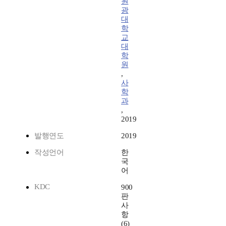
원
광
대
학
교
대
학
원
,
사
학
과
,
2019
발행연도
2019
작성언어
한
국
어
KDC
900
판
사
항
(6)