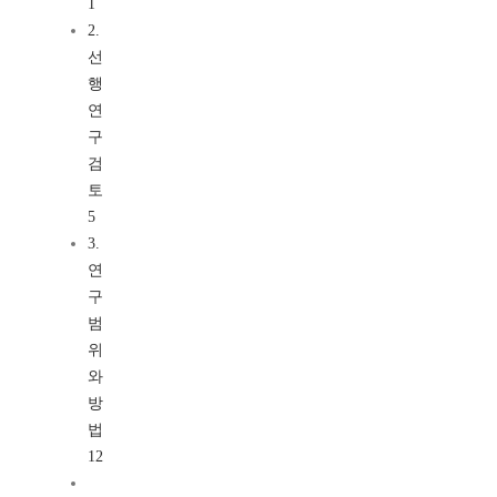
1
2.
선
행
연
구
검
토
5
3.
연
구
범
위
와
방
법
12