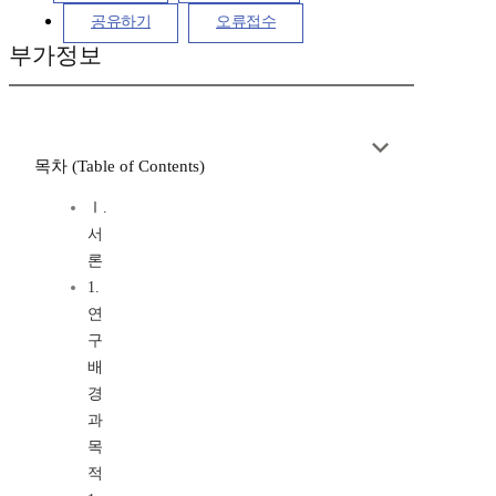
공유하기
오류접수
부가정보
목차 (Table of Contents)
Ⅰ.
서
론
1.
연
구
배
경
과
목
적