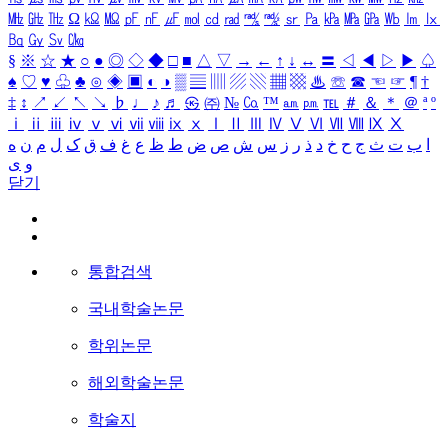
㎒
㎓
㎔
Ω
㏀
㏁
㎊
㎋
㎌
㏖
㏅
㎭
㎮
㎯
㏛
㎩
㎪
㎫
㎬
㏝
㏐
㏓
㏃
㏉
㏜
㏆
§
※
☆
★
○
●
◎
◇
◆
□
■
△
▽
→
←
↑
↓
↔
〓
◁
◀
▷
▶
♤
♠
♡
♥
♧
♣
⊙
◈
▣
◐
◑
▒
▤
▥
▨
▧
▦
▩
♨
☏
☎
☜
☞
¶
†
‡
↕
↗
↙
↖
↘
♭
♩
♪
♬
㉿
㈜
№
㏇
™
㏂
㏘
℡
＃
＆
＊
＠
ª
º
ⅰ
ⅱ
ⅲ
ⅳ
ⅴ
ⅵ
ⅶ
ⅷ
ⅸ
ⅹ
Ⅰ
Ⅱ
Ⅲ
Ⅳ
Ⅴ
Ⅵ
Ⅶ
Ⅷ
Ⅸ
Ⅹ
ا
ب
ت
ث
ج
ح
خ
د
ذ
ر
ز
س
ش
ص
ض
ط
ظ
ع
غ
ف
ق
ک
ل
م
ن
ه
و
ی
닫기
통합검색
국내학술논문
학위논문
해외학술논문
학술지