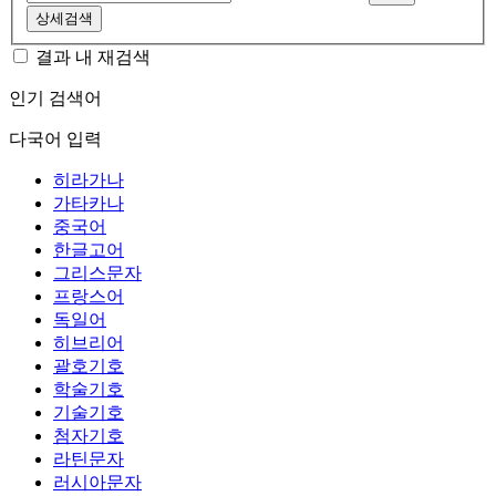
상세검색
결과 내 재검색
인기 검색어
다국어 입력
히라가나
가타카나
중국어
한글고어
그리스문자
프랑스어
독일어
히브리어
괄호기호
학술기호
기술기호
첨자기호
라틴문자
러시아문자