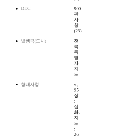
DDC
900
판
사
항
(23)
발행국(도시)
전
북
특
별
자
치
도
형태사항
vi,
95
장
:
삽
화,
지
도
;
26