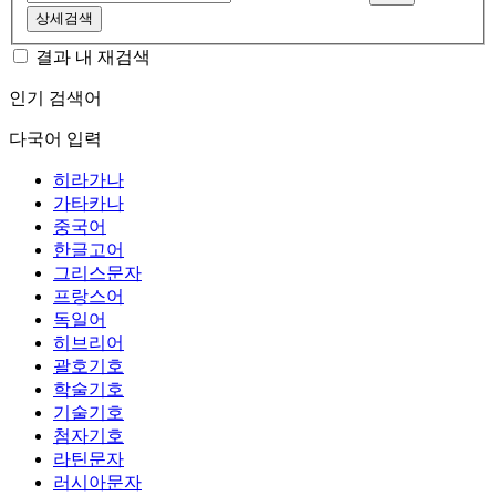
상세검색
결과 내 재검색
인기 검색어
다국어 입력
히라가나
가타카나
중국어
한글고어
그리스문자
프랑스어
독일어
히브리어
괄호기호
학술기호
기술기호
첨자기호
라틴문자
러시아문자