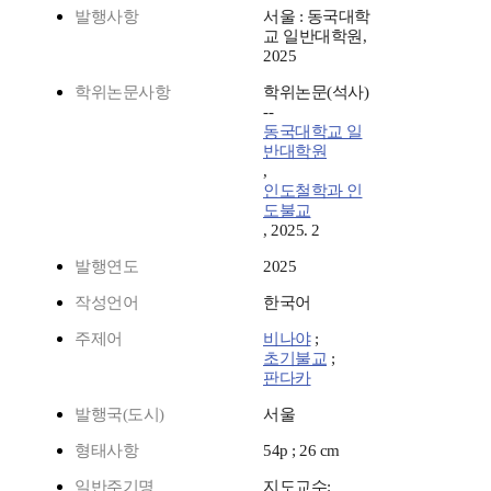
발행사항
서울 : 동국대학
교 일반대학원,
2025
학위논문사항
학위논문(석사)
--
동국대학교 일
반대학원
,
인도철학과 인
도불교
, 2025. 2
발행연도
2025
작성언어
한국어
주제어
비나야
;
초기불교
;
판다카
발행국(도시)
서울
형태사항
54p ; 26 cm
일반주기명
지도교수: