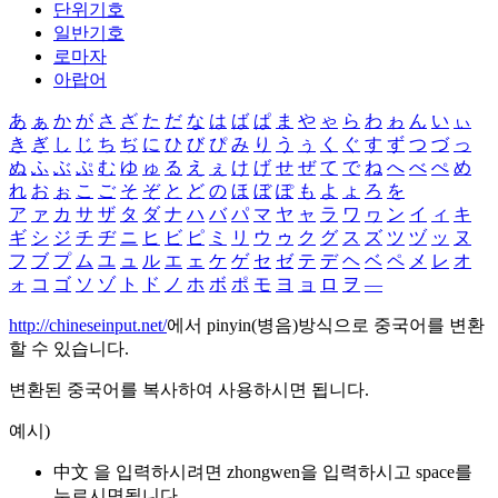
단위기호
일반기호
로마자
아랍어
あ
ぁ
か
が
さ
ざ
た
だ
な
は
ば
ぱ
ま
や
ゃ
ら
わ
ゎ
ん
い
ぃ
き
ぎ
し
じ
ち
ぢ
に
ひ
び
ぴ
み
り
う
ぅ
く
ぐ
す
ず
つ
づ
っ
ぬ
ふ
ぶ
ぷ
む
ゆ
ゅ
る
え
ぇ
け
げ
せ
ぜ
て
で
ね
へ
べ
ぺ
め
れ
お
ぉ
こ
ご
そ
ぞ
と
ど
の
ほ
ぼ
ぽ
も
よ
ょ
ろ
を
ア
ァ
カ
サ
ザ
タ
ダ
ナ
ハ
バ
パ
マ
ヤ
ャ
ラ
ワ
ヮ
ン
イ
ィ
キ
ギ
シ
ジ
チ
ヂ
ニ
ヒ
ビ
ピ
ミ
リ
ウ
ゥ
ク
グ
ス
ズ
ツ
ヅ
ッ
ヌ
フ
ブ
プ
ム
ユ
ュ
ル
エ
ェ
ケ
ゲ
セ
ゼ
テ
デ
ヘ
ベ
ペ
メ
レ
オ
ォ
コ
ゴ
ソ
ゾ
ト
ド
ノ
ホ
ボ
ポ
モ
ヨ
ョ
ロ
ヲ
―
http://chineseinput.net/
에서 pinyin(병음)방식으로 중국어를 변환
할 수 있습니다.
변환된 중국어를 복사하여 사용하시면 됩니다.
예시)
中文 을 입력하시려면
zhongwen
을 입력하시고 space를
누르시면됩니다.