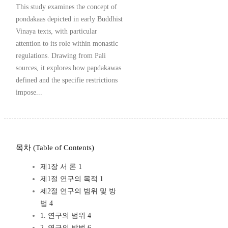
This study examines the concept of
pondakaas depicted in early Buddhist
Vinaya texts, with particular
attention to its role within monastic
regulations. Drawing from Pali
sources, it explores how papdakawas
defined and the specifie restrictions
impose...
목차 (Table of Contents)
제1장 서 론 1
제1절 연구의 목적 1
제2절 연구의 범위 및 방
법 4
1. 연구의 범위 4
2. 연구의 방법 6