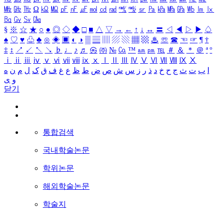
㎒
㎓
㎔
Ω
㏀
㏁
㎊
㎋
㎌
㏖
㏅
㎭
㎮
㎯
㏛
㎩
㎪
㎫
㎬
㏝
㏐
㏓
㏃
㏉
㏜
㏆
§
※
☆
★
○
●
◎
◇
◆
□
■
△
▽
→
←
↑
↓
↔
〓
◁
◀
▷
▶
♤
♠
♡
♥
♧
♣
⊙
◈
▣
◐
◑
▒
▤
▥
▨
▧
▦
▩
♨
☏
☎
☜
☞
¶
†
‡
↕
↗
↙
↖
↘
♭
♩
♪
♬
㉿
㈜
№
㏇
™
㏂
㏘
℡
＃
＆
＊
＠
ª
º
ⅰ
ⅱ
ⅲ
ⅳ
ⅴ
ⅵ
ⅶ
ⅷ
ⅸ
ⅹ
Ⅰ
Ⅱ
Ⅲ
Ⅳ
Ⅴ
Ⅵ
Ⅶ
Ⅷ
Ⅸ
Ⅹ
ا
ب
ت
ث
ج
ح
خ
د
ذ
ر
ز
س
ش
ص
ض
ط
ظ
ع
غ
ف
ق
ک
ل
م
ن
ه
و
ی
닫기
통합검색
국내학술논문
학위논문
해외학술논문
학술지