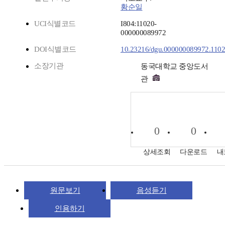
황순일
UCI식별코드
I804:11020-
000000089972
DOI식별코드
10.23216/dgu.000000089972.110
소장기관
동국대학교 중앙도서
관
0
0
상세조회
다운로드
내
원문보기
음성듣기
인용하기