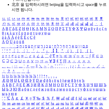
北京 을 입력하시려면
beijing
을 입력하시고 space를 누르
시면 됩니다.
ㅥ
ㅦ
ㅧ
ㅨ
ㅩ
ㅪ
ㅫ
ㅬ
ㅭ
ㅮ
ㅯ
ㅰ
ㅱ
ㅲ
ㅳ
ㅴ
ㅵ
ㅶ
ㅷ
ㅸ
ㅹ
ㅺ
ㅻ
ㅼ
ㅽ
ㅾ
ㅿ
ㆀ
ㆁ
ㆂ
ㆃ
ㆄ
ㆅ
ㆆ
ㆇ
ㆈ
ㆉ
ㆊ
ㆋ
ㆌ
ㆍ
ㆎ
Α
Β
Γ
Δ
Ε
Ζ
Η
Θ
Ι
Κ
Λ
Μ
Ν
Ξ
Ο
Π
Ρ
Σ
Τ
Υ
Φ
Χ
Ψ
Ω
α
β
γ
δ
ε
ζ
η
θ
ι
κ
λ
μ
ν
ξ
ο
π
ρ
σ
τ
υ
φ
χ
ψ
ω
á
à
Á
À
é
è
É
È
ç
Ç
ê
Ä
Ö
Ü
ä
ö
ü
ß
ְ
ֳ
ֲ
ֱ
ָ
ַ
ֵ
ֶ
ִ
ֹ
ּ
ֻ
ׂ
ׁ
ּ
ב
ה
נ
מ
צ
ת
ץ
ש
ד
ג
כ
ע
י
ח
ל
ך
ף
ק
ר
א
ט
ו
ן
ם
פ
‘
’
“
”
〔
〕
〈
〉
「
」
『
』
【
】
＂
（
）
［
］
｛
｝
±
×
÷
≠
≤
≥
∞
∴
♂
♀
∠
⊥
⌒
∂
∇
≡
≒
≪
≫
√
∽
∝
∵
∫
∬
∈
∋
⊆
⊇
⊂
⊃
∪
∩
∧
∨
￢
⇒
⇔
∀
∃
∮
∑
∏
＋
－
＜
＝
＞
、
。
·
‥
…
¨
〃
―
∥
＼
∼
´
～
ˇ
˘
˝
˚
˙
¸
˛
¡
¿
ː
！
＇
，
．
／
：
；
？
＾
＿
｀
｜
½
⅓
⅔
¼
¾
⅛
⅜
⅝
⅞
¹
²
³
⁴
ⁿ
₁
₂
₃
₄
Æ
Ð
Ħ
Ĳ
Ł
Ø
Œ
Þ
Ŧ
Ŋ
æ
đ
ð
ħ
ı
ĳ
ĸ
ŀ
ł
ø
œ
ß
þ
ŧ
ŋ
ŉ
А
Б
В
Г
Д
Е
Ё
Ж
З
И
Й
К
Л
М
Н
О
П
Р
С
Т
У
Ф
Х
Ц
Ч
Ш
Щ
Ъ
Ы
Ь
Э
Ю
Я
а
б
в
г
д
е
ё
ж
з
и
й
к
л
м
н
о
п
р
с
т
у
ф
х
ц
ч
ш
щ
ъ
ы
ь
э
ю
я
′
″
℃
Å
￠
￡
￥
¤
℉
‰
＄
％
Ｆ
￦
㎕
㎖
㎗
ℓ
㎘
㏄
㎣
㎤
㎥
㎦
㎙
㎚
㎛
㎜
㎝
㎞
㎟
㎠
㎡
㎢
㏊
㎍
㎎
㎏
㏏
㎈
㎉
㏈
㎧
㎨
㎰
㎱
㎲
㎳
㎴
㎵
㎶
㎷
㎸
㎹
㎀
㎁
㎂
㎃
㎄
㎺
㎻
㎽
㎾
㎿
㎐
㎑