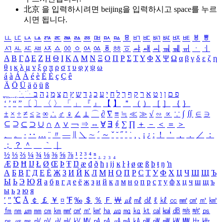
北京 을 입력하시려면
beijing
을 입력하시고 space를 누르
시면 됩니다.
ㅥ
ㅦ
ㅧ
ㅨ
ㅩ
ㅪ
ㅫ
ㅬ
ㅭ
ㅮ
ㅯ
ㅰ
ㅱ
ㅲ
ㅳ
ㅴ
ㅵ
ㅶ
ㅷ
ㅸ
ㅹ
ㅺ
ㅻ
ㅼ
ㅽ
ㅾ
ㅿ
ㆀ
ㆁ
ㆂ
ㆃ
ㆄ
ㆅ
ㆆ
ㆇ
ㆈ
ㆉ
ㆊ
ㆋ
ㆌ
ㆍ
ㆎ
Α
Β
Γ
Δ
Ε
Ζ
Η
Θ
Ι
Κ
Λ
Μ
Ν
Ξ
Ο
Π
Ρ
Σ
Τ
Υ
Φ
Χ
Ψ
Ω
α
β
γ
δ
ε
ζ
η
θ
ι
κ
λ
μ
ν
ξ
ο
π
ρ
σ
τ
υ
φ
χ
ψ
ω
á
à
Á
À
é
è
É
È
ç
Ç
ê
Ä
Ö
Ü
ä
ö
ü
ß
ְ
ֳ
ֲ
ֱ
ָ
ַ
ֵ
ֶ
ִ
ֹ
ּ
ֻ
ׂ
ׁ
ּ
ב
ה
נ
מ
צ
ת
ץ
ש
ד
ג
כ
ע
י
ח
ל
ך
ף
ק
ר
א
ט
ו
ן
ם
פ
‘
’
“
”
〔
〕
〈
〉
「
」
『
』
【
】
＂
（
）
［
］
｛
｝
±
×
÷
≠
≤
≥
∞
∴
♂
♀
∠
⊥
⌒
∂
∇
≡
≒
≪
≫
√
∽
∝
∵
∫
∬
∈
∋
⊆
⊇
⊂
⊃
∪
∩
∧
∨
￢
⇒
⇔
∀
∃
∮
∑
∏
＋
－
＜
＝
＞
、
。
·
‥
…
¨
〃
―
∥
＼
∼
´
～
ˇ
˘
˝
˚
˙
¸
˛
¡
¿
ː
！
＇
，
．
／
：
；
？
＾
＿
｀
｜
½
⅓
⅔
¼
¾
⅛
⅜
⅝
⅞
¹
²
³
⁴
ⁿ
₁
₂
₃
₄
Æ
Ð
Ħ
Ĳ
Ł
Ø
Œ
Þ
Ŧ
Ŋ
æ
đ
ð
ħ
ı
ĳ
ĸ
ŀ
ł
ø
œ
ß
þ
ŧ
ŋ
ŉ
А
Б
В
Г
Д
Е
Ё
Ж
З
И
Й
К
Л
М
Н
О
П
Р
С
Т
У
Ф
Х
Ц
Ч
Ш
Щ
Ъ
Ы
Ь
Э
Ю
Я
а
б
в
г
д
е
ё
ж
з
и
й
к
л
м
н
о
п
р
с
т
у
ф
х
ц
ч
ш
щ
ъ
ы
ь
э
ю
я
′
″
℃
Å
￠
￡
￥
¤
℉
‰
＄
％
Ｆ
￦
㎕
㎖
㎗
ℓ
㎘
㏄
㎣
㎤
㎥
㎦
㎙
㎚
㎛
㎜
㎝
㎞
㎟
㎠
㎡
㎢
㏊
㎍
㎎
㎏
㏏
㎈
㎉
㏈
㎧
㎨
㎰
㎱
㎲
㎳
㎴
㎵
㎶
㎷
㎸
㎹
㎀
㎁
㎂
㎃
㎄
㎺
㎻
㎽
㎾
㎿
㎐
㎑