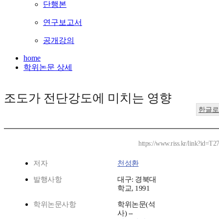
단행본
연구보고서
공개강의
home
학위논문 상세
조도가 전단강도에 미치는 영향
한글로
https://www.riss.kr/link?id=T2
저자
천성환
발행사항
대구: 경북대
학교, 1991
학위논문사항
학위논문(석
사) --