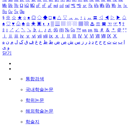
㎒
㎓
㎔
Ω
㏀
㏁
㎊
㎋
㎌
㏖
㏅
㎭
㎮
㎯
㏛
㎩
㎪
㎫
㎬
㏝
㏐
㏓
㏃
㏉
㏜
㏆
§
※
☆
★
○
●
◎
◇
◆
□
■
△
▽
→
←
↑
↓
↔
〓
◁
◀
▷
▶
♤
♠
♡
♥
♧
♣
⊙
◈
▣
◐
◑
▒
▤
▥
▨
▧
▦
▩
♨
☏
☎
☜
☞
¶
†
‡
↕
↗
↙
↖
↘
♭
♩
♪
♬
㉿
㈜
№
㏇
™
㏂
㏘
℡
＃
＆
＊
＠
ª
º
ⅰ
ⅱ
ⅲ
ⅳ
ⅴ
ⅵ
ⅶ
ⅷ
ⅸ
ⅹ
Ⅰ
Ⅱ
Ⅲ
Ⅳ
Ⅴ
Ⅵ
Ⅶ
Ⅷ
Ⅸ
Ⅹ
ا
ب
ت
ث
ج
ح
خ
د
ذ
ر
ز
س
ش
ص
ض
ط
ظ
ع
غ
ف
ق
ک
ل
م
ن
ه
و
ی
닫기
통합검색
국내학술논문
학위논문
해외학술논문
학술지