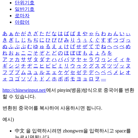
단위기호
일반기호
로마자
아랍어
あ
ぁ
か
が
さ
ざ
た
だ
な
は
ば
ぱ
ま
や
ゃ
ら
わ
ゎ
ん
い
ぃ
き
ぎ
し
じ
ち
ぢ
に
ひ
び
ぴ
み
り
う
ぅ
く
ぐ
す
ず
つ
づ
っ
ぬ
ふ
ぶ
ぷ
む
ゆ
ゅ
る
え
ぇ
け
げ
せ
ぜ
て
で
ね
へ
べ
ぺ
め
れ
お
ぉ
こ
ご
そ
ぞ
と
ど
の
ほ
ぼ
ぽ
も
よ
ょ
ろ
を
ア
ァ
カ
サ
ザ
タ
ダ
ナ
ハ
バ
パ
マ
ヤ
ャ
ラ
ワ
ヮ
ン
イ
ィ
キ
ギ
シ
ジ
チ
ヂ
ニ
ヒ
ビ
ピ
ミ
リ
ウ
ゥ
ク
グ
ス
ズ
ツ
ヅ
ッ
ヌ
フ
ブ
プ
ム
ユ
ュ
ル
エ
ェ
ケ
ゲ
セ
ゼ
テ
デ
ヘ
ベ
ペ
メ
レ
オ
ォ
コ
ゴ
ソ
ゾ
ト
ド
ノ
ホ
ボ
ポ
モ
ヨ
ョ
ロ
ヲ
―
http://chineseinput.net/
에서 pinyin(병음)방식으로 중국어를 변환
할 수 있습니다.
변환된 중국어를 복사하여 사용하시면 됩니다.
예시)
中文 을 입력하시려면
zhongwen
을 입력하시고 space를
누르시면됩니다.