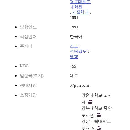
경북대학교
대학원
,
지질학과
,
1991
발행연도
1991
작성언어
한국어
주제어
조도
;
전단강도
;
영향
KDC
455
발행국(도시)
대구
형태사항
57p.; 26cm
소장기관
강원대학교 도서
관
경북대학교 중앙
도서관
경상국립대학교
도서관