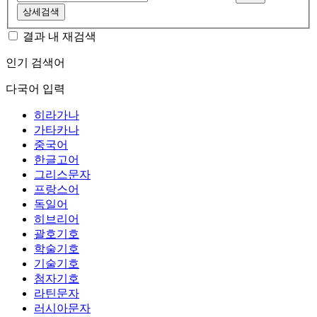
상세검색
결과 내 재검색
인기 검색어
다국어 입력
히라가나
가타카나
중국어
한글고어
그리스문자
프랑스어
독일어
히브리어
괄호기호
학술기호
기술기호
첨자기호
라틴문자
러시아문자