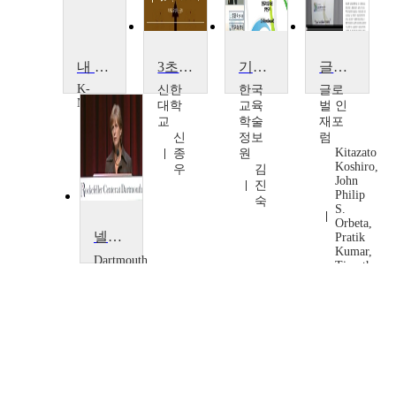
내 삶에 영향을 주는 음악 수업
3초의 영향력, 후크 포인트(Hook Point)
기술이 영향을 미칠 교육의 변화 트렌드
글로벌 인재포럼 2006: 미래인력- 고령화의 영향
K-
신한
한국
글로
MOOC
대학
교육
벌 인
서
교
학술
재포
울
신
정보
럼
시
Kitazato
종
원
립
Koshiro,
우
김
John
대
진
Philip
학
숙
S.
교
Orbeta,
전
넬슨 록펠러 : 사람들에게 여전히 영향을 미치다.
Pratik
기
Kumar,
Dartmouth
홍
Timothy
Christine
Lynch
Todd
Whitman