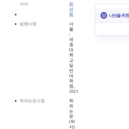
저자
최
성
희
나만을 위한
발행사항
서
울
:
세
종
대
학
교
일
반
대
학
원,
2023
학위논문사항
학
위
논
문
(박
사)