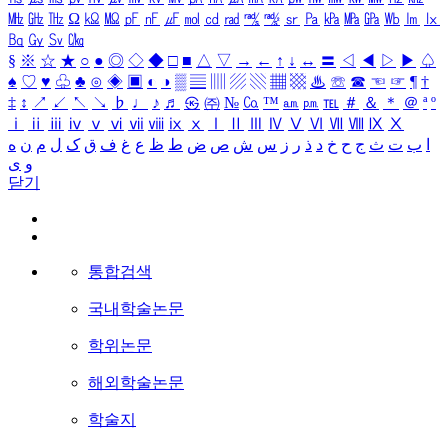
㎒
㎓
㎔
Ω
㏀
㏁
㎊
㎋
㎌
㏖
㏅
㎭
㎮
㎯
㏛
㎩
㎪
㎫
㎬
㏝
㏐
㏓
㏃
㏉
㏜
㏆
§
※
☆
★
○
●
◎
◇
◆
□
■
△
▽
→
←
↑
↓
↔
〓
◁
◀
▷
▶
♤
♠
♡
♥
♧
♣
⊙
◈
▣
◐
◑
▒
▤
▥
▨
▧
▦
▩
♨
☏
☎
☜
☞
¶
†
‡
↕
↗
↙
↖
↘
♭
♩
♪
♬
㉿
㈜
№
㏇
™
㏂
㏘
℡
＃
＆
＊
＠
ª
º
ⅰ
ⅱ
ⅲ
ⅳ
ⅴ
ⅵ
ⅶ
ⅷ
ⅸ
ⅹ
Ⅰ
Ⅱ
Ⅲ
Ⅳ
Ⅴ
Ⅵ
Ⅶ
Ⅷ
Ⅸ
Ⅹ
ا
ب
ت
ث
ج
ح
خ
د
ذ
ر
ز
س
ش
ص
ض
ط
ظ
ع
غ
ف
ق
ک
ل
م
ن
ه
و
ی
닫기
통합검색
국내학술논문
학위논문
해외학술논문
학술지