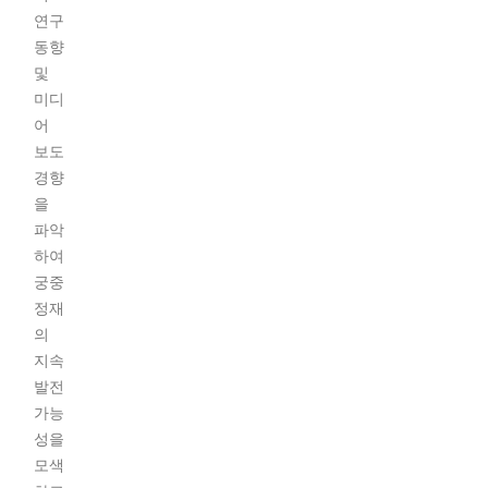
연구
동향
및
미디
어
보도
경향
을
파악
하여
궁중
정재
의
지속
발전
가능
성을
모색