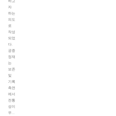
하고
자
하는
의도
로
작성
되었
다.
궁중
정재
는
보존
및
기록
측면
에서
전통
성이
우...