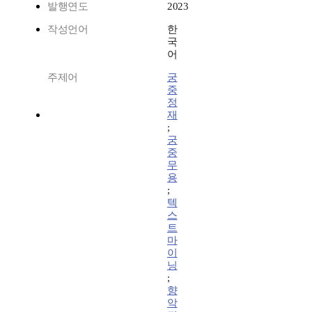
발행연도
2023
작성언어
한
국
어
주제어
궁
중
정
재
;
궁
중
무
용
;
텍
스
트
마
이
닝
;
향
악