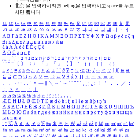
北京 을 입력하시려면
beijing
을 입력하시고 space를 누르
시면 됩니다.
ㅥ
ㅦ
ㅧ
ㅨ
ㅩ
ㅪ
ㅫ
ㅬ
ㅭ
ㅮ
ㅯ
ㅰ
ㅱ
ㅲ
ㅳ
ㅴ
ㅵ
ㅶ
ㅷ
ㅸ
ㅹ
ㅺ
ㅻ
ㅼ
ㅽ
ㅾ
ㅿ
ㆀ
ㆁ
ㆂ
ㆃ
ㆄ
ㆅ
ㆆ
ㆇ
ㆈ
ㆉ
ㆊ
ㆋ
ㆌ
ㆍ
ㆎ
Α
Β
Γ
Δ
Ε
Ζ
Η
Θ
Ι
Κ
Λ
Μ
Ν
Ξ
Ο
Π
Ρ
Σ
Τ
Υ
Φ
Χ
Ψ
Ω
α
β
γ
δ
ε
ζ
η
θ
ι
κ
λ
μ
ν
ξ
ο
π
ρ
σ
τ
υ
φ
χ
ψ
ω
á
à
Á
À
é
è
É
È
ç
Ç
ê
Ä
Ö
Ü
ä
ö
ü
ß
ְ
ֳ
ֲ
ֱ
ָ
ַ
ֵ
ֶ
ִ
ֹ
ּ
ֻ
ׂ
ׁ
ּ
ב
ה
נ
מ
צ
ת
ץ
ש
ד
ג
כ
ע
י
ח
ל
ך
ף
ק
ר
א
ט
ו
ן
ם
פ
‘
’
“
”
〔
〕
〈
〉
「
」
『
』
【
】
＂
（
）
［
］
｛
｝
±
×
÷
≠
≤
≥
∞
∴
♂
♀
∠
⊥
⌒
∂
∇
≡
≒
≪
≫
√
∽
∝
∵
∫
∬
∈
∋
⊆
⊇
⊂
⊃
∪
∩
∧
∨
￢
⇒
⇔
∀
∃
∮
∑
∏
＋
－
＜
＝
＞
、
。
·
‥
…
¨
〃
―
∥
＼
∼
´
～
ˇ
˘
˝
˚
˙
¸
˛
¡
¿
ː
！
＇
，
．
／
：
；
？
＾
＿
｀
｜
½
⅓
⅔
¼
¾
⅛
⅜
⅝
⅞
¹
²
³
⁴
ⁿ
₁
₂
₃
₄
Æ
Ð
Ħ
Ĳ
Ł
Ø
Œ
Þ
Ŧ
Ŋ
æ
đ
ð
ħ
ı
ĳ
ĸ
ŀ
ł
ø
œ
ß
þ
ŧ
ŋ
ŉ
А
Б
В
Г
Д
Е
Ё
Ж
З
И
Й
К
Л
М
Н
О
П
Р
С
Т
У
Ф
Х
Ц
Ч
Ш
Щ
Ъ
Ы
Ь
Э
Ю
Я
а
б
в
г
д
е
ё
ж
з
и
й
к
л
м
н
о
п
р
с
т
у
ф
х
ц
ч
ш
щ
ъ
ы
ь
э
ю
я
′
″
℃
Å
￠
￡
￥
¤
℉
‰
＄
％
Ｆ
￦
㎕
㎖
㎗
ℓ
㎘
㏄
㎣
㎤
㎥
㎦
㎙
㎚
㎛
㎜
㎝
㎞
㎟
㎠
㎡
㎢
㏊
㎍
㎎
㎏
㏏
㎈
㎉
㏈
㎧
㎨
㎰
㎱
㎲
㎳
㎴
㎵
㎶
㎷
㎸
㎹
㎀
㎁
㎂
㎃
㎄
㎺
㎻
㎽
㎾
㎿
㎐
㎑