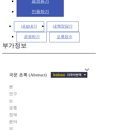
음성듣기
인용하기
내보내기
내책장담기
공유하기
오류접수
부가정보
국문 초록 (Abstract)
본
연구
는
궁중
정재
분야
의