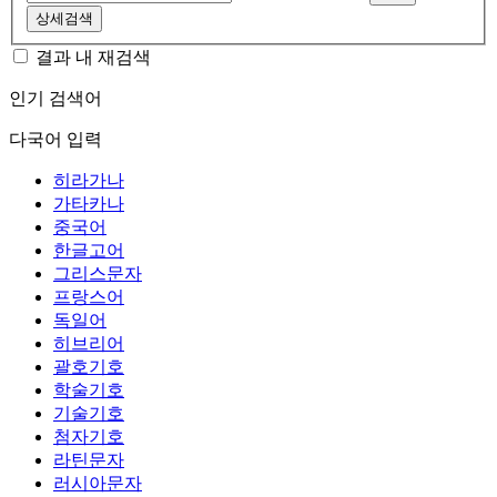
상세검색
결과 내 재검색
인기 검색어
다국어 입력
히라가나
가타카나
중국어
한글고어
그리스문자
프랑스어
독일어
히브리어
괄호기호
학술기호
기술기호
첨자기호
라틴문자
러시아문자