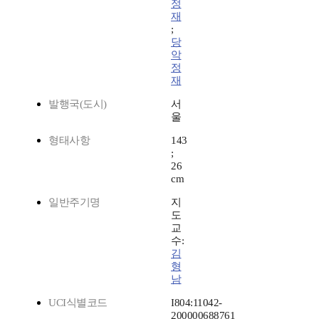
정
재
;
당
악
정
재
발행국(도시)
서
울
형태사항
143
;
26
cm
일반주기명
지
도
교
수:
김
형
남
UCI식별코드
I804:11042-
200000688761