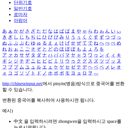
단위기호
일반기호
로마자
아랍어
あ
ぁ
か
が
さ
ざ
た
だ
な
は
ば
ぱ
ま
や
ゃ
ら
わ
ゎ
ん
い
ぃ
き
ぎ
し
じ
ち
ぢ
に
ひ
び
ぴ
み
り
う
ぅ
く
ぐ
す
ず
つ
づ
っ
ぬ
ふ
ぶ
ぷ
む
ゆ
ゅ
る
え
ぇ
け
げ
せ
ぜ
て
で
ね
へ
べ
ぺ
め
れ
お
ぉ
こ
ご
そ
ぞ
と
ど
の
ほ
ぼ
ぽ
も
よ
ょ
ろ
を
ア
ァ
カ
サ
ザ
タ
ダ
ナ
ハ
バ
パ
マ
ヤ
ャ
ラ
ワ
ヮ
ン
イ
ィ
キ
ギ
シ
ジ
チ
ヂ
ニ
ヒ
ビ
ピ
ミ
リ
ウ
ゥ
ク
グ
ス
ズ
ツ
ヅ
ッ
ヌ
フ
ブ
プ
ム
ユ
ュ
ル
エ
ェ
ケ
ゲ
セ
ゼ
テ
デ
ヘ
ベ
ペ
メ
レ
オ
ォ
コ
ゴ
ソ
ゾ
ト
ド
ノ
ホ
ボ
ポ
モ
ヨ
ョ
ロ
ヲ
―
http://chineseinput.net/
에서 pinyin(병음)방식으로 중국어를 변환
할 수 있습니다.
변환된 중국어를 복사하여 사용하시면 됩니다.
예시)
中文 을 입력하시려면
zhongwen
을 입력하시고 space를
누르시면됩니다.