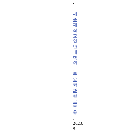
-
-
세
종
대
학
교
일
반
대
학
원
,
무
용
학
과
한
국
무
용
,
2023.
8