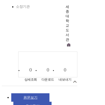
소장기관
세
종
대
학
교
도
서
관
0
0
0
상세조회
다운로드
내보내기
원문보기