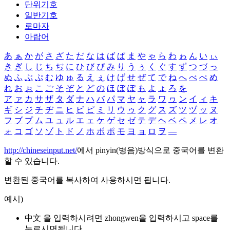
단위기호
일반기호
로마자
아랍어
あ
ぁ
か
が
さ
ざ
た
だ
な
は
ば
ぱ
ま
や
ゃ
ら
わ
ゎ
ん
い
ぃ
き
ぎ
し
じ
ち
ぢ
に
ひ
び
ぴ
み
り
う
ぅ
く
ぐ
す
ず
つ
づ
っ
ぬ
ふ
ぶ
ぷ
む
ゆ
ゅ
る
え
ぇ
け
げ
せ
ぜ
て
で
ね
へ
べ
ぺ
め
れ
お
ぉ
こ
ご
そ
ぞ
と
ど
の
ほ
ぼ
ぽ
も
よ
ょ
ろ
を
ア
ァ
カ
サ
ザ
タ
ダ
ナ
ハ
バ
パ
マ
ヤ
ャ
ラ
ワ
ヮ
ン
イ
ィ
キ
ギ
シ
ジ
チ
ヂ
ニ
ヒ
ビ
ピ
ミ
リ
ウ
ゥ
ク
グ
ス
ズ
ツ
ヅ
ッ
ヌ
フ
ブ
プ
ム
ユ
ュ
ル
エ
ェ
ケ
ゲ
セ
ゼ
テ
デ
ヘ
ベ
ペ
メ
レ
オ
ォ
コ
ゴ
ソ
ゾ
ト
ド
ノ
ホ
ボ
ポ
モ
ヨ
ョ
ロ
ヲ
―
http://chineseinput.net/
에서 pinyin(병음)방식으로 중국어를 변환
할 수 있습니다.
변환된 중국어를 복사하여 사용하시면 됩니다.
예시)
中文 을 입력하시려면
zhongwen
을 입력하시고 space를
누르시면됩니다.