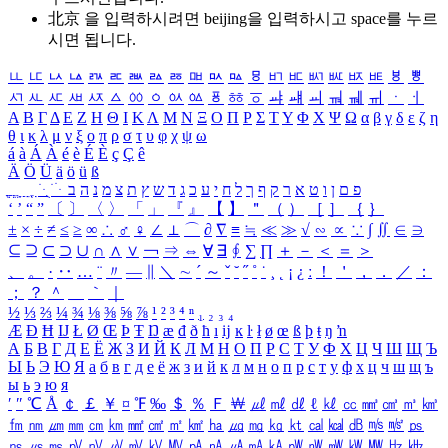
北京 을 입력하시려면
beijing
을 입력하시고 space를 누르
시면 됩니다.
ㅥ
ㅦ
ㅧ
ㅨ
ㅩ
ㅪ
ㅫ
ㅬ
ㅭ
ㅮ
ㅯ
ㅰ
ㅱ
ㅲ
ㅳ
ㅴ
ㅵ
ㅶ
ㅷ
ㅸ
ㅹ
ㅺ
ㅻ
ㅼ
ㅽ
ㅾ
ㅿ
ㆀ
ㆁ
ㆂ
ㆃ
ㆄ
ㆅ
ㆆ
ㆇ
ㆈ
ㆉ
ㆊ
ㆋ
ㆌ
ㆍ
ㆎ
Α
Β
Γ
Δ
Ε
Ζ
Η
Θ
Ι
Κ
Λ
Μ
Ν
Ξ
Ο
Π
Ρ
Σ
Τ
Υ
Φ
Χ
Ψ
Ω
α
β
γ
δ
ε
ζ
η
θ
ι
κ
λ
μ
ν
ξ
ο
π
ρ
σ
τ
υ
φ
χ
ψ
ω
á
à
Á
À
é
è
É
È
ç
Ç
ê
Ä
Ö
Ü
ä
ö
ü
ß
ְ
ֳ
ֲ
ֱ
ָ
ַ
ֵ
ֶ
ִ
ֹ
ּ
ֻ
ׂ
ׁ
ּ
ב
ה
נ
מ
צ
ת
ץ
ש
ד
ג
כ
ע
י
ח
ל
ך
ף
ק
ר
א
ט
ו
ן
ם
פ
‘
’
“
”
〔
〕
〈
〉
「
」
『
』
【
】
＂
（
）
［
］
｛
｝
±
×
÷
≠
≤
≥
∞
∴
♂
♀
∠
⊥
⌒
∂
∇
≡
≒
≪
≫
√
∽
∝
∵
∫
∬
∈
∋
⊆
⊇
⊂
⊃
∪
∩
∧
∨
￢
⇒
⇔
∀
∃
∮
∑
∏
＋
－
＜
＝
＞
、
。
·
‥
…
¨
〃
―
∥
＼
∼
´
～
ˇ
˘
˝
˚
˙
¸
˛
¡
¿
ː
！
＇
，
．
／
：
；
？
＾
＿
｀
｜
½
⅓
⅔
¼
¾
⅛
⅜
⅝
⅞
¹
²
³
⁴
ⁿ
₁
₂
₃
₄
Æ
Ð
Ħ
Ĳ
Ł
Ø
Œ
Þ
Ŧ
Ŋ
æ
đ
ð
ħ
ı
ĳ
ĸ
ŀ
ł
ø
œ
ß
þ
ŧ
ŋ
ŉ
А
Б
В
Г
Д
Е
Ё
Ж
З
И
Й
К
Л
М
Н
О
П
Р
С
Т
У
Ф
Х
Ц
Ч
Ш
Щ
Ъ
Ы
Ь
Э
Ю
Я
а
б
в
г
д
е
ё
ж
з
и
й
к
л
м
н
о
п
р
с
т
у
ф
х
ц
ч
ш
щ
ъ
ы
ь
э
ю
я
′
″
℃
Å
￠
￡
￥
¤
℉
‰
＄
％
Ｆ
￦
㎕
㎖
㎗
ℓ
㎘
㏄
㎣
㎤
㎥
㎦
㎙
㎚
㎛
㎜
㎝
㎞
㎟
㎠
㎡
㎢
㏊
㎍
㎎
㎏
㏏
㎈
㎉
㏈
㎧
㎨
㎰
㎱
㎲
㎳
㎴
㎵
㎶
㎷
㎸
㎹
㎀
㎁
㎂
㎃
㎄
㎺
㎻
㎽
㎾
㎿
㎐
㎑