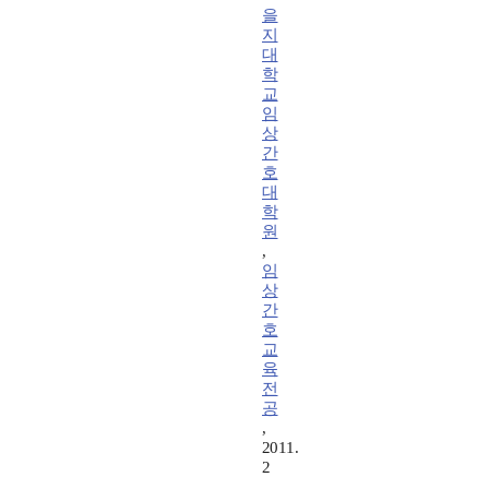
을
지
대
학
교
임
상
간
호
대
학
원
,
임
상
간
호
교
육
전
공
,
2011.
2