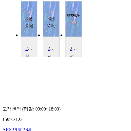
2021 서울시설공단 전기 직무교육
2021 서울시설공단 조경 직무교육
2021년 서울시설공단 전기 직무교육
서
서
서
울
울
울
시
시
시
설
설
설
공
공
공
단
단
단
김
손
김
지
성
지
원
일
원
고객센터 (평일: 09:00~18:00)
1599-3122
ARS 번호안내