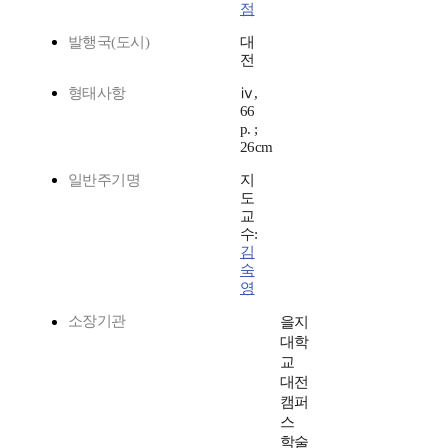
점
발행국(도시)
대
전
형태사항
ⅳ,
66
p. ;
26cm
일반주기명
지
도
교
수:
김
숙
영
소장기관
을지
대학
교
대전
캠퍼
스
학술