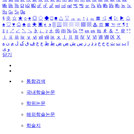
㎒
㎓
㎔
Ω
㏀
㏁
㎊
㎋
㎌
㏖
㏅
㎭
㎮
㎯
㏛
㎩
㎪
㎫
㎬
㏝
㏐
㏓
㏃
㏉
㏜
㏆
§
※
☆
★
○
●
◎
◇
◆
□
■
△
▽
→
←
↑
↓
↔
〓
◁
◀
▷
▶
♤
♠
♡
♥
♧
♣
⊙
◈
▣
◐
◑
▒
▤
▥
▨
▧
▦
▩
♨
☏
☎
☜
☞
¶
†
‡
↕
↗
↙
↖
↘
♭
♩
♪
♬
㉿
㈜
№
㏇
™
㏂
㏘
℡
＃
＆
＊
＠
ª
º
ⅰ
ⅱ
ⅲ
ⅳ
ⅴ
ⅵ
ⅶ
ⅷ
ⅸ
ⅹ
Ⅰ
Ⅱ
Ⅲ
Ⅳ
Ⅴ
Ⅵ
Ⅶ
Ⅷ
Ⅸ
Ⅹ
ا
ب
ت
ث
ج
ح
خ
د
ذ
ر
ز
س
ش
ص
ض
ط
ظ
ع
غ
ف
ق
ک
ل
م
ن
ه
و
ی
닫기
통합검색
국내학술논문
학위논문
해외학술논문
학술지