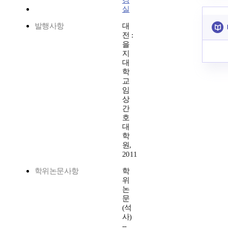
경
실
발행사항
대
전 :
을
지
대
학
교
임
상
간
호
대
학
원,
2011
학위논문사항
학
위
논
문
(석
사)
--