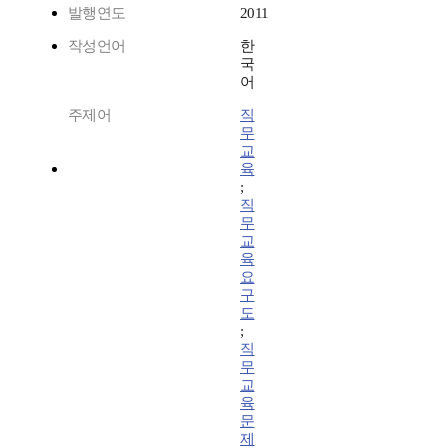
발행연도
2011
작성언어
한
국
어
주제어
직
무
교
육
;
직
무
교
육
요
구
도
;
직
무
교
육
문
제