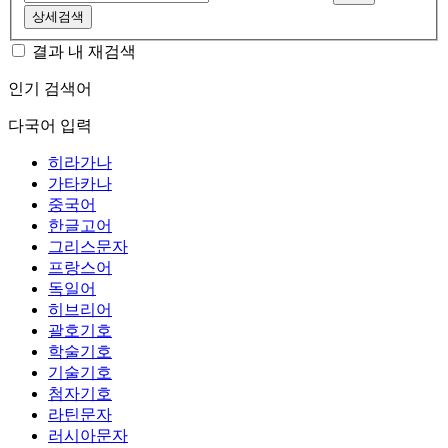
상세검색
결과 내 재검색
인기 검색어
다국어 입력
히라가나
가타카나
중국어
한글고어
그리스문자
프랑스어
독일어
히브리어
괄호기호
학술기호
기술기호
첨자기호
라틴문자
러시아문자