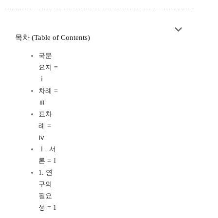
목차 (Table of Contents)
국문
요지 =
ⅰ
차례 =
ⅲ
표차
례 =
ⅳ
Ⅰ. 서
론 = 1
1. 연
구의
필요
성 = 1