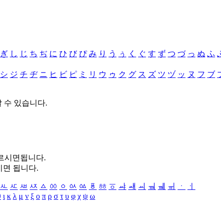
ぎ
し
じ
ち
ぢ
に
ひ
び
ぴ
み
り
う
ぅ
く
ぐ
す
ず
つ
づ
っ
ぬ
ふ
シ
ジ
チ
ヂ
ニ
ヒ
ビ
ピ
ミ
リ
ウ
ゥ
ク
グ
ス
ズ
ツ
ヅ
ッ
ヌ
フ
ブ
할 수 있습니다.
누르시면됩니다.
시면 됩니다.
ㅻ
ㅼ
ㅽ
ㅾ
ㅿ
ㆀ
ㆁ
ㆂ
ㆃ
ㆄ
ㆅ
ㆆ
ㆇ
ㆈ
ㆉ
ㆊ
ㆋ
ㆌ
ㆍ
ㆎ
θ
ι
κ
λ
μ
ν
ξ
ο
π
ρ
σ
τ
υ
φ
χ
ψ
ω