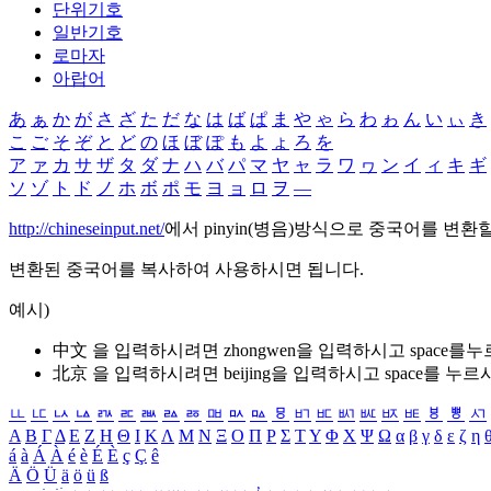
단위기호
일반기호
로마자
아랍어
あ
ぁ
か
が
さ
ざ
た
だ
な
は
ば
ぱ
ま
や
ゃ
ら
わ
ゎ
ん
い
ぃ
き
こ
ご
そ
ぞ
と
ど
の
ほ
ぼ
ぽ
も
よ
ょ
ろ
を
ア
ァ
カ
サ
ザ
タ
ダ
ナ
ハ
バ
パ
マ
ヤ
ャ
ラ
ワ
ヮ
ン
イ
ィ
キ
ギ
ソ
ゾ
ト
ド
ノ
ホ
ボ
ポ
モ
ヨ
ョ
ロ
ヲ
―
http://chineseinput.net/
에서 pinyin(병음)방식으로 중국어를 변환
변환된 중국어를 복사하여 사용하시면 됩니다.
예시)
中文 을 입력하시려면
zhongwen
을 입력하시고 space를
北京 을 입력하시려면
beijing
을 입력하시고 space를 누르
ㅥ
ㅦ
ㅧ
ㅨ
ㅩ
ㅪ
ㅫ
ㅬ
ㅭ
ㅮ
ㅯ
ㅰ
ㅱ
ㅲ
ㅳ
ㅴ
ㅵ
ㅶ
ㅷ
ㅸ
ㅹ
ㅺ
Α
Β
Γ
Δ
Ε
Ζ
Η
Θ
Ι
Κ
Λ
Μ
Ν
Ξ
Ο
Π
Ρ
Σ
Τ
Υ
Φ
Χ
Ψ
Ω
α
β
γ
δ
ε
ζ
η
á
à
Á
À
é
è
É
È
ç
Ç
ê
Ä
Ö
Ü
ä
ö
ü
ß