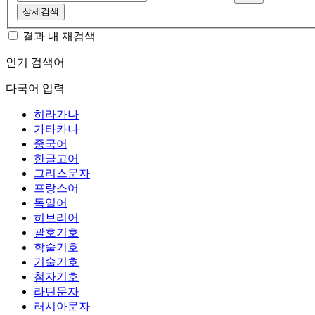
상세검색
결과 내 재검색
인기 검색어
다국어 입력
히라가나
가타카나
중국어
한글고어
그리스문자
프랑스어
독일어
히브리어
괄호기호
학술기호
기술기호
첨자기호
라틴문자
러시아문자