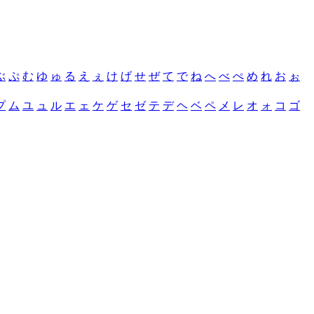
ぶ
ぷ
む
ゆ
ゅ
る
え
ぇ
け
げ
せ
ぜ
て
で
ね
へ
べ
ぺ
め
れ
お
ぉ
プ
ム
ユ
ュ
ル
エ
ェ
ケ
ゲ
セ
ゼ
テ
デ
ヘ
ベ
ペ
メ
レ
オ
ォ
コ
ゴ