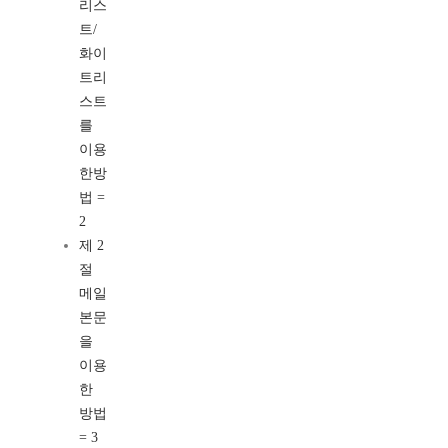
리스
트/
화이
트리
스트
를
이용
한방
법 =
2
제 2
절
메일
본문
을
이용
한
방법
= 3