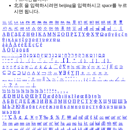
北京 을 입력하시려면
beijing
을 입력하시고 space를 누르
시면 됩니다.
ㅥ
ㅦ
ㅧ
ㅨ
ㅩ
ㅪ
ㅫ
ㅬ
ㅭ
ㅮ
ㅯ
ㅰ
ㅱ
ㅲ
ㅳ
ㅴ
ㅵ
ㅶ
ㅷ
ㅸ
ㅹ
ㅺ
ㅻ
ㅼ
ㅽ
ㅾ
ㅿ
ㆀ
ㆁ
ㆂ
ㆃ
ㆄ
ㆅ
ㆆ
ㆇ
ㆈ
ㆉ
ㆊ
ㆋ
ㆌ
ㆍ
ㆎ
Α
Β
Γ
Δ
Ε
Ζ
Η
Θ
Ι
Κ
Λ
Μ
Ν
Ξ
Ο
Π
Ρ
Σ
Τ
Υ
Φ
Χ
Ψ
Ω
α
β
γ
δ
ε
ζ
η
θ
ι
κ
λ
μ
ν
ξ
ο
π
ρ
σ
τ
υ
φ
χ
ψ
ω
á
à
Á
À
é
è
É
È
ç
Ç
ê
Ä
Ö
Ü
ä
ö
ü
ß
ְ
ֳ
ֲ
ֱ
ָ
ַ
ֵ
ֶ
ִ
ֹ
ּ
ֻ
ׂ
ׁ
ּ
ב
ה
נ
מ
צ
ת
ץ
ש
ד
ג
כ
ע
י
ח
ל
ך
ף
ק
ר
א
ט
ו
ן
ם
פ
‘
’
“
”
〔
〕
〈
〉
「
」
『
』
【
】
＂
（
）
［
］
｛
｝
±
×
÷
≠
≤
≥
∞
∴
♂
♀
∠
⊥
⌒
∂
∇
≡
≒
≪
≫
√
∽
∝
∵
∫
∬
∈
∋
⊆
⊇
⊂
⊃
∪
∩
∧
∨
￢
⇒
⇔
∀
∃
∮
∑
∏
＋
－
＜
＝
＞
、
。
·
‥
…
¨
〃
―
∥
＼
∼
´
～
ˇ
˘
˝
˚
˙
¸
˛
¡
¿
ː
！
＇
，
．
／
：
；
？
＾
＿
｀
｜
½
⅓
⅔
¼
¾
⅛
⅜
⅝
⅞
¹
²
³
⁴
ⁿ
₁
₂
₃
₄
Æ
Ð
Ħ
Ĳ
Ł
Ø
Œ
Þ
Ŧ
Ŋ
æ
đ
ð
ħ
ı
ĳ
ĸ
ŀ
ł
ø
œ
ß
þ
ŧ
ŋ
ŉ
А
Б
В
Г
Д
Е
Ё
Ж
З
И
Й
К
Л
М
Н
О
П
Р
С
Т
У
Ф
Х
Ц
Ч
Ш
Щ
Ъ
Ы
Ь
Э
Ю
Я
а
б
в
г
д
е
ё
ж
з
и
й
к
л
м
н
о
п
р
с
т
у
ф
х
ц
ч
ш
щ
ъ
ы
ь
э
ю
я
′
″
℃
Å
￠
￡
￥
¤
℉
‰
＄
％
Ｆ
￦
㎕
㎖
㎗
ℓ
㎘
㏄
㎣
㎤
㎥
㎦
㎙
㎚
㎛
㎜
㎝
㎞
㎟
㎠
㎡
㎢
㏊
㎍
㎎
㎏
㏏
㎈
㎉
㏈
㎧
㎨
㎰
㎱
㎲
㎳
㎴
㎵
㎶
㎷
㎸
㎹
㎀
㎁
㎂
㎃
㎄
㎺
㎻
㎽
㎾
㎿
㎐
㎑