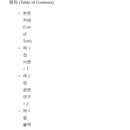
목차 (Table of Contents)
본문
차례
(List
of
Text)
제 1
장
서론
= 1
제 2
장
관련
연구
= 2
제 1
절
블랙