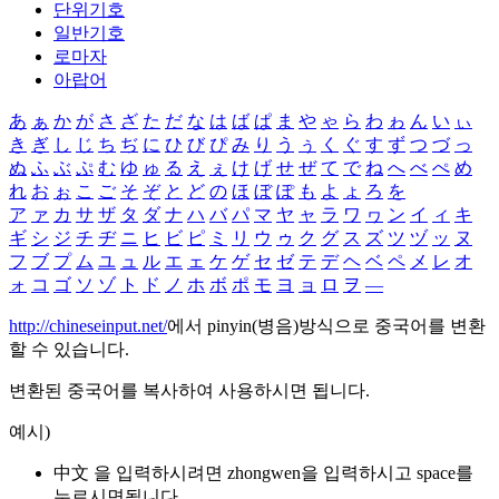
단위기호
일반기호
로마자
아랍어
あ
ぁ
か
が
さ
ざ
た
だ
な
は
ば
ぱ
ま
や
ゃ
ら
わ
ゎ
ん
い
ぃ
き
ぎ
し
じ
ち
ぢ
に
ひ
び
ぴ
み
り
う
ぅ
く
ぐ
す
ず
つ
づ
っ
ぬ
ふ
ぶ
ぷ
む
ゆ
ゅ
る
え
ぇ
け
げ
せ
ぜ
て
で
ね
へ
べ
ぺ
め
れ
お
ぉ
こ
ご
そ
ぞ
と
ど
の
ほ
ぼ
ぽ
も
よ
ょ
ろ
を
ア
ァ
カ
サ
ザ
タ
ダ
ナ
ハ
バ
パ
マ
ヤ
ャ
ラ
ワ
ヮ
ン
イ
ィ
キ
ギ
シ
ジ
チ
ヂ
ニ
ヒ
ビ
ピ
ミ
リ
ウ
ゥ
ク
グ
ス
ズ
ツ
ヅ
ッ
ヌ
フ
ブ
プ
ム
ユ
ュ
ル
エ
ェ
ケ
ゲ
セ
ゼ
テ
デ
ヘ
ベ
ペ
メ
レ
オ
ォ
コ
ゴ
ソ
ゾ
ト
ド
ノ
ホ
ボ
ポ
モ
ヨ
ョ
ロ
ヲ
―
http://chineseinput.net/
에서 pinyin(병음)방식으로 중국어를 변환
할 수 있습니다.
변환된 중국어를 복사하여 사용하시면 됩니다.
예시)
中文 을 입력하시려면
zhongwen
을 입력하시고 space를
누르시면됩니다.