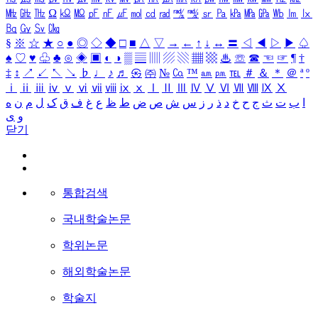
㎒
㎓
㎔
Ω
㏀
㏁
㎊
㎋
㎌
㏖
㏅
㎭
㎮
㎯
㏛
㎩
㎪
㎫
㎬
㏝
㏐
㏓
㏃
㏉
㏜
㏆
§
※
☆
★
○
●
◎
◇
◆
□
■
△
▽
→
←
↑
↓
↔
〓
◁
◀
▷
▶
♤
♠
♡
♥
♧
♣
⊙
◈
▣
◐
◑
▒
▤
▥
▨
▧
▦
▩
♨
☏
☎
☜
☞
¶
†
‡
↕
↗
↙
↖
↘
♭
♩
♪
♬
㉿
㈜
№
㏇
™
㏂
㏘
℡
＃
＆
＊
＠
ª
º
ⅰ
ⅱ
ⅲ
ⅳ
ⅴ
ⅵ
ⅶ
ⅷ
ⅸ
ⅹ
Ⅰ
Ⅱ
Ⅲ
Ⅳ
Ⅴ
Ⅵ
Ⅶ
Ⅷ
Ⅸ
Ⅹ
ا
ب
ت
ث
ج
ح
خ
د
ذ
ر
ز
س
ش
ص
ض
ط
ظ
ع
غ
ف
ق
ک
ل
م
ن
ه
و
ی
닫기
통합검색
국내학술논문
학위논문
해외학술논문
학술지