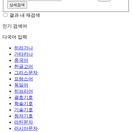
상세검색
결과 내 재검색
인기 검색어
다국어 입력
히라가나
가타카나
중국어
한글고어
그리스문자
프랑스어
독일어
히브리어
괄호기호
학술기호
기술기호
첨자기호
라틴문자
러시아문자