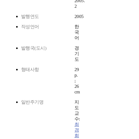
2005.
2
발행연도
2005
작성언어
한
국
어
발행국(도시)
경
기
도
형태사항
29
p.
;
26
cm
일반주기명
지
도
교
수:
최
경
희