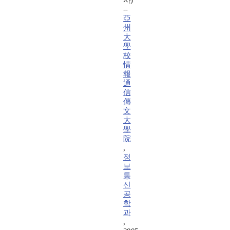
사)
--
亞
州
大
學
校
情
報
通
信
傳
文
大
學
院
,
정
보
통
신
공
학
과
,