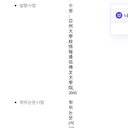
발행사항
수
원
나
:
亞
州
大
學
校
情
報
通
信
傳
文
大
學
院,
2005
학위논문사항
학
위
논
문
(석