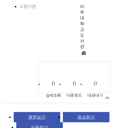
소장기관
아
주
대
학
교
도
서
관
0
0
0
상세조회
다운로드
내보내기
원문보기
음성듣기
인용하기