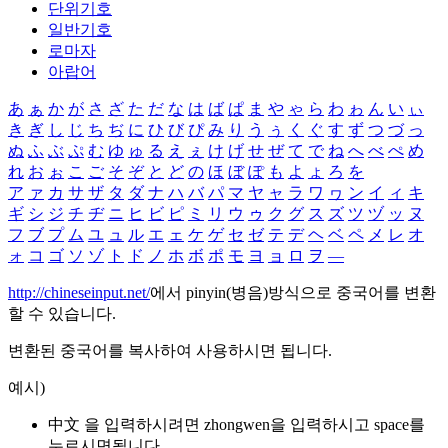
단위기호
일반기호
로마자
아랍어
あ
ぁ
か
が
さ
ざ
た
だ
な
は
ば
ぱ
ま
や
ゃ
ら
わ
ゎ
ん
い
ぃ
き
ぎ
し
じ
ち
ぢ
に
ひ
び
ぴ
み
り
う
ぅ
く
ぐ
す
ず
つ
づ
っ
ぬ
ふ
ぶ
ぷ
む
ゆ
ゅ
る
え
ぇ
け
げ
せ
ぜ
て
で
ね
へ
べ
ぺ
め
れ
お
ぉ
こ
ご
そ
ぞ
と
ど
の
ほ
ぼ
ぽ
も
よ
ょ
ろ
を
ア
ァ
カ
サ
ザ
タ
ダ
ナ
ハ
バ
パ
マ
ヤ
ャ
ラ
ワ
ヮ
ン
イ
ィ
キ
ギ
シ
ジ
チ
ヂ
ニ
ヒ
ビ
ピ
ミ
リ
ウ
ゥ
ク
グ
ス
ズ
ツ
ヅ
ッ
ヌ
フ
ブ
プ
ム
ユ
ュ
ル
エ
ェ
ケ
ゲ
セ
ゼ
テ
デ
ヘ
ベ
ペ
メ
レ
オ
ォ
コ
ゴ
ソ
ゾ
ト
ド
ノ
ホ
ボ
ポ
モ
ヨ
ョ
ロ
ヲ
―
http://chineseinput.net/
에서 pinyin(병음)방식으로 중국어를 변환
할 수 있습니다.
변환된 중국어를 복사하여 사용하시면 됩니다.
예시)
中文 을 입력하시려면
zhongwen
을 입력하시고 space를
누르시면됩니다.