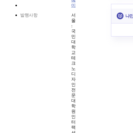
혜
미
발행사항
서
나만
울
:
국
민
대
학
교
테
크
노
디
자
인
전
문
대
학
원
인
터
랙
션