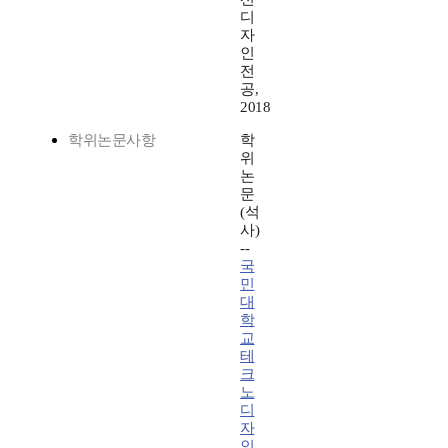
디
자
인
전
공,
2018
학위논문사항
학
위
논
문
(석
사)
--
국
민
대
학
교
테
크
노
디
자
인