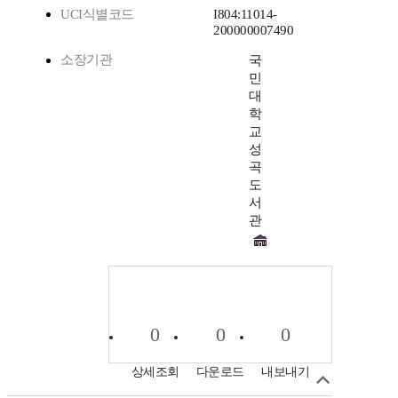
UCI식별코드
I804:11014-
200000007490
소장기관
국
민
대
학
교
성
곡
도
서
관
0
0
0
상세조회
다운로드
내보내기