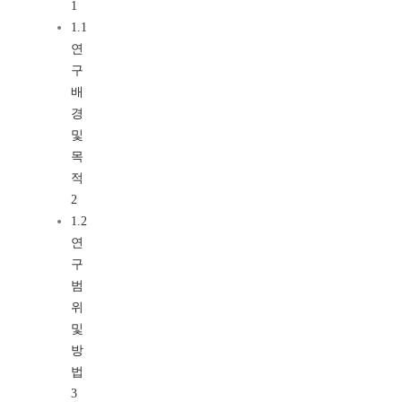
1
1.1
연
구
배
경
및
목
적
2
1.2
연
구
범
위
및
방
법
3