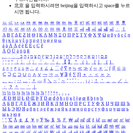
北京 을 입력하시려면
beijing
을 입력하시고 space를 누르
시면 됩니다.
ㅥ
ㅦ
ㅧ
ㅨ
ㅩ
ㅪ
ㅫ
ㅬ
ㅭ
ㅮ
ㅯ
ㅰ
ㅱ
ㅲ
ㅳ
ㅴ
ㅵ
ㅶ
ㅷ
ㅸ
ㅹ
ㅺ
ㅻ
ㅼ
ㅽ
ㅾ
ㅿ
ㆀ
ㆁ
ㆂ
ㆃ
ㆄ
ㆅ
ㆆ
ㆇ
ㆈ
ㆉ
ㆊ
ㆋ
ㆌ
ㆍ
ㆎ
Α
Β
Γ
Δ
Ε
Ζ
Η
Θ
Ι
Κ
Λ
Μ
Ν
Ξ
Ο
Π
Ρ
Σ
Τ
Υ
Φ
Χ
Ψ
Ω
α
β
γ
δ
ε
ζ
η
θ
ι
κ
λ
μ
ν
ξ
ο
π
ρ
σ
τ
υ
φ
χ
ψ
ω
á
à
Á
À
é
è
É
È
ç
Ç
ê
Ä
Ö
Ü
ä
ö
ü
ß
ְ
ֳ
ֲ
ֱ
ָ
ַ
ֵ
ֶ
ִ
ֹ
ּ
ֻ
ׂ
ׁ
ּ
ב
ה
נ
מ
צ
ת
ץ
ש
ד
ג
כ
ע
י
ח
ל
ך
ף
ק
ר
א
ט
ו
ן
ם
פ
‘
’
“
”
〔
〕
〈
〉
「
」
『
』
【
】
＂
（
）
［
］
｛
｝
±
×
÷
≠
≤
≥
∞
∴
♂
♀
∠
⊥
⌒
∂
∇
≡
≒
≪
≫
√
∽
∝
∵
∫
∬
∈
∋
⊆
⊇
⊂
⊃
∪
∩
∧
∨
￢
⇒
⇔
∀
∃
∮
∑
∏
＋
－
＜
＝
＞
、
。
·
‥
…
¨
〃
―
∥
＼
∼
´
～
ˇ
˘
˝
˚
˙
¸
˛
¡
¿
ː
！
＇
，
．
／
：
；
？
＾
＿
｀
｜
½
⅓
⅔
¼
¾
⅛
⅜
⅝
⅞
¹
²
³
⁴
ⁿ
₁
₂
₃
₄
Æ
Ð
Ħ
Ĳ
Ł
Ø
Œ
Þ
Ŧ
Ŋ
æ
đ
ð
ħ
ı
ĳ
ĸ
ŀ
ł
ø
œ
ß
þ
ŧ
ŋ
ŉ
А
Б
В
Г
Д
Е
Ё
Ж
З
И
Й
К
Л
М
Н
О
П
Р
С
Т
У
Ф
Х
Ц
Ч
Ш
Щ
Ъ
Ы
Ь
Э
Ю
Я
а
б
в
г
д
е
ё
ж
з
и
й
к
л
м
н
о
п
р
с
т
у
ф
х
ц
ч
ш
щ
ъ
ы
ь
э
ю
я
′
″
℃
Å
￠
￡
￥
¤
℉
‰
＄
％
Ｆ
￦
㎕
㎖
㎗
ℓ
㎘
㏄
㎣
㎤
㎥
㎦
㎙
㎚
㎛
㎜
㎝
㎞
㎟
㎠
㎡
㎢
㏊
㎍
㎎
㎏
㏏
㎈
㎉
㏈
㎧
㎨
㎰
㎱
㎲
㎳
㎴
㎵
㎶
㎷
㎸
㎹
㎀
㎁
㎂
㎃
㎄
㎺
㎻
㎽
㎾
㎿
㎐
㎑