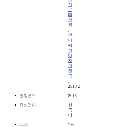
전
문
대
학
원
,
인
터
랙
션
디
자
인
전
공
,
2018.2
발행연도
2018
작성언어
한
국
어
DDC
776