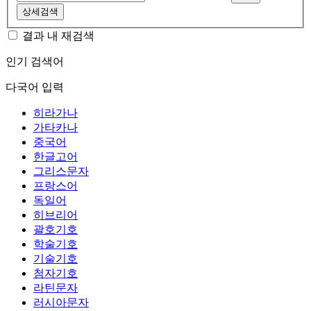
상세검색
결과 내 재검색
인기 검색어
다국어 입력
히라가나
가타카나
중국어
한글고어
그리스문자
프랑스어
독일어
히브리어
괄호기호
학술기호
기술기호
첨자기호
라틴문자
러시아문자