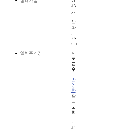
형태사항
vi,
43
p.
:
삽
화
;
26
cm.
일반주기명
지
도
교
수
:
반
영
환
참
고
문
헌
:
p.
41