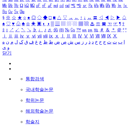
㎒
㎓
㎔
Ω
㏀
㏁
㎊
㎋
㎌
㏖
㏅
㎭
㎮
㎯
㏛
㎩
㎪
㎫
㎬
㏝
㏐
㏓
㏃
㏉
㏜
㏆
§
※
☆
★
○
●
◎
◇
◆
□
■
△
▽
→
←
↑
↓
↔
〓
◁
◀
▷
▶
♤
♠
♡
♥
♧
♣
⊙
◈
▣
◐
◑
▒
▤
▥
▨
▧
▦
▩
♨
☏
☎
☜
☞
¶
†
‡
↕
↗
↙
↖
↘
♭
♩
♪
♬
㉿
㈜
№
㏇
™
㏂
㏘
℡
＃
＆
＊
＠
ª
º
ⅰ
ⅱ
ⅲ
ⅳ
ⅴ
ⅵ
ⅶ
ⅷ
ⅸ
ⅹ
Ⅰ
Ⅱ
Ⅲ
Ⅳ
Ⅴ
Ⅵ
Ⅶ
Ⅷ
Ⅸ
Ⅹ
ا
ب
ت
ث
ج
ح
خ
د
ذ
ر
ز
س
ش
ص
ض
ط
ظ
ع
غ
ف
ق
ک
ل
م
ن
ه
و
ی
닫기
통합검색
국내학술논문
학위논문
해외학술논문
학술지