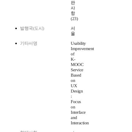
판
사
항
(23)
발행국(도시)
서
울
기타서명
Usability
Improvement
of
K-
MOOC
Service
Based
on
UX
Design
:
Focus
on
Interface
and
Interaction