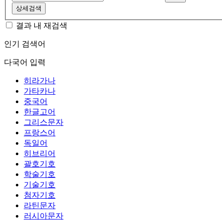
상세검색
결과 내 재검색
인기 검색어
다국어 입력
히라가나
가타카나
중국어
한글고어
그리스문자
프랑스어
독일어
히브리어
괄호기호
학술기호
기술기호
첨자기호
라틴문자
러시아문자