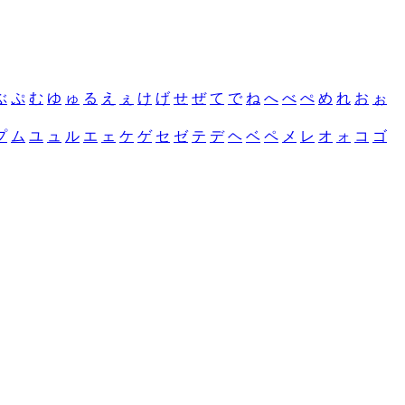
ぶ
ぷ
む
ゆ
ゅ
る
え
ぇ
け
げ
せ
ぜ
て
で
ね
へ
べ
ぺ
め
れ
お
ぉ
プ
ム
ユ
ュ
ル
エ
ェ
ケ
ゲ
セ
ゼ
テ
デ
ヘ
ベ
ペ
メ
レ
オ
ォ
コ
ゴ