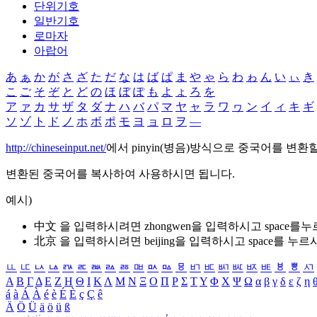
단위기호
일반기호
로마자
아랍어
あ
ぁ
か
が
さ
ざ
た
だ
な
は
ば
ぱ
ま
や
ゃ
ら
わ
ゎ
ん
い
ぃ
き
こ
ご
そ
ぞ
と
ど
の
ほ
ぼ
ぽ
も
よ
ょ
ろ
を
ア
ァ
カ
サ
ザ
タ
ダ
ナ
ハ
バ
パ
マ
ヤ
ャ
ラ
ワ
ヮ
ン
イ
ィ
キ
ギ
ソ
ゾ
ト
ド
ノ
ホ
ボ
ポ
モ
ヨ
ョ
ロ
ヲ
―
http://chineseinput.net/
에서 pinyin(병음)방식으로 중국어를 변환
변환된 중국어를 복사하여 사용하시면 됩니다.
예시)
中文 을 입력하시려면
zhongwen
을 입력하시고 space를
北京 을 입력하시려면
beijing
을 입력하시고 space를 누르
ㅥ
ㅦ
ㅧ
ㅨ
ㅩ
ㅪ
ㅫ
ㅬ
ㅭ
ㅮ
ㅯ
ㅰ
ㅱ
ㅲ
ㅳ
ㅴ
ㅵ
ㅶ
ㅷ
ㅸ
ㅹ
ㅺ
Α
Β
Γ
Δ
Ε
Ζ
Η
Θ
Ι
Κ
Λ
Μ
Ν
Ξ
Ο
Π
Ρ
Σ
Τ
Υ
Φ
Χ
Ψ
Ω
α
β
γ
δ
ε
ζ
η
á
à
Á
À
é
è
É
È
ç
Ç
ê
Ä
Ö
Ü
ä
ö
ü
ß