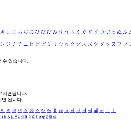
ぎ
し
じ
ち
ぢ
に
ひ
び
ぴ
み
り
う
ぅ
く
ぐ
す
ず
つ
づ
っ
ぬ
ふ
シ
ジ
チ
ヂ
ニ
ヒ
ビ
ピ
ミ
リ
ウ
ゥ
ク
グ
ス
ズ
ツ
ヅ
ッ
ヌ
フ
ブ
할 수 있습니다.
누르시면됩니다.
시면 됩니다.
ㅻ
ㅼ
ㅽ
ㅾ
ㅿ
ㆀ
ㆁ
ㆂ
ㆃ
ㆄ
ㆅ
ㆆ
ㆇ
ㆈ
ㆉ
ㆊ
ㆋ
ㆌ
ㆍ
ㆎ
θ
ι
κ
λ
μ
ν
ξ
ο
π
ρ
σ
τ
υ
φ
χ
ψ
ω