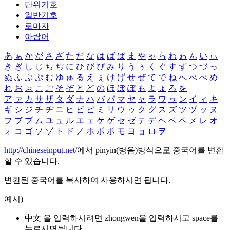
단위기호
일반기호
로마자
아랍어
あ
ぁ
か
が
さ
ざ
た
だ
な
は
ば
ぱ
ま
や
ゃ
ら
わ
ゎ
ん
い
ぃ
き
ぎ
し
じ
ち
ぢ
に
ひ
び
ぴ
み
り
う
ぅ
く
ぐ
す
ず
つ
づ
っ
ぬ
ふ
ぶ
ぷ
む
ゆ
ゅ
る
え
ぇ
け
げ
せ
ぜ
て
で
ね
へ
べ
ぺ
め
れ
お
ぉ
こ
ご
そ
ぞ
と
ど
の
ほ
ぼ
ぽ
も
よ
ょ
ろ
を
ア
ァ
カ
サ
ザ
タ
ダ
ナ
ハ
バ
パ
マ
ヤ
ャ
ラ
ワ
ヮ
ン
イ
ィ
キ
ギ
シ
ジ
チ
ヂ
ニ
ヒ
ビ
ピ
ミ
リ
ウ
ゥ
ク
グ
ス
ズ
ツ
ヅ
ッ
ヌ
フ
ブ
プ
ム
ユ
ュ
ル
エ
ェ
ケ
ゲ
セ
ゼ
テ
デ
ヘ
ベ
ペ
メ
レ
オ
ォ
コ
ゴ
ソ
ゾ
ト
ド
ノ
ホ
ボ
ポ
モ
ヨ
ョ
ロ
ヲ
―
http://chineseinput.net/
에서 pinyin(병음)방식으로 중국어를 변환
할 수 있습니다.
변환된 중국어를 복사하여 사용하시면 됩니다.
예시)
中文 을 입력하시려면
zhongwen
을 입력하시고 space를
누르시면됩니다.