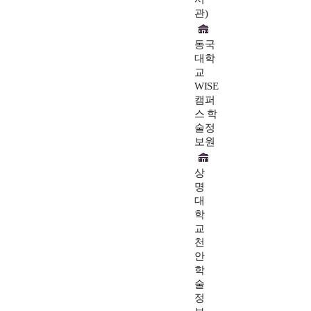
관)
동국
대학
교
WISE
캠퍼
스 학
술정
보원
상
명
대
학
교
천
안
학
술
정