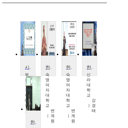
시사한국어 Ⅱ
한국문화를 찾아서
한국문화를 찾아서
한미국제관계
부
숙
숙
신
산
명
명
라
외
여
여
대
국
자
자
학
어
대
대
교
대
학
학
강
학
교
교
경
교
변
변
태
배
계
계
도
원
원
한국경제론
용