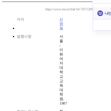
https://www.riss.kr/link?id=T871209
나만
저자
신
영
옥
발행사항
서
울
:
이
화
여
자
대
학
교
교
육
대
학
원,
1987