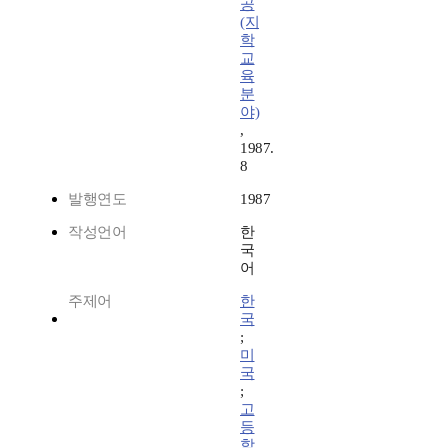
공
(지
학
교
육
분
야)
,
1987.
8
발행연도
1987
작성언어
한
국
어
주제어
한
국
;
미
국
;
고
등
학