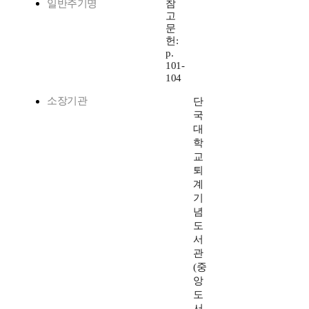
일반주기명
참
고
문
헌:
p.
101-
104
소장기관
단
국
대
학
교
퇴
계
기
념
도
서
관
(중
앙
도
서