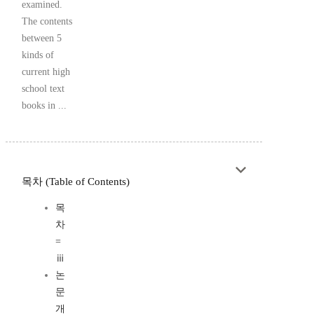
examined.
The contents
between 5
kinds of
current high
school text
books in ...
목차 (Table of Contents)
목
차
=
ⅲ
논
문
개