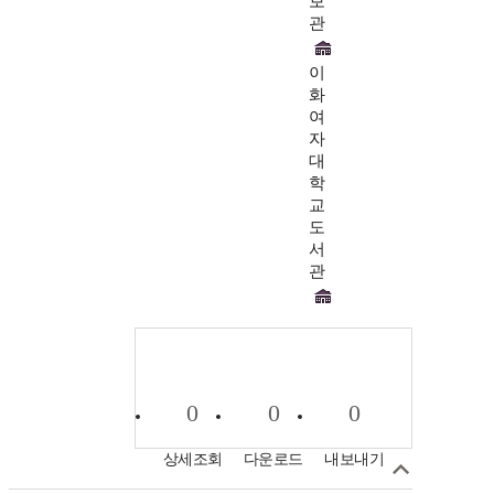
보
관
이
화
여
자
대
학
교
도
서
관
0
0
0
상세조회
다운로드
내보내기