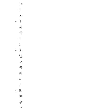
요
=
ⅶ
Ⅰ.
서
론
=
1
A.
연
구
목
적
=
1
B.
연
구