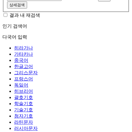
상세검색
결과 내 재검색
인기 검색어
다국어 입력
히라가나
가타카나
중국어
한글고어
그리스문자
프랑스어
독일어
히브리어
괄호기호
학술기호
기술기호
첨자기호
라틴문자
러시아문자