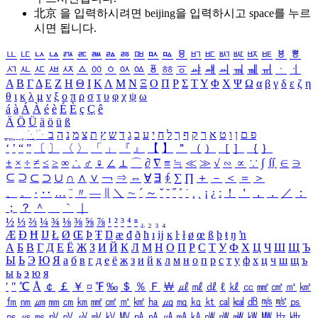
北京 을 입력하시려면
beijing
을 입력하시고 space를 누르
시면 됩니다.
ㅥ
ㅦ
ㅧ
ㅨ
ㅩ
ㅪ
ㅫ
ㅬ
ㅭ
ㅮ
ㅯ
ㅰ
ㅱ
ㅲ
ㅳ
ㅴ
ㅵ
ㅶ
ㅷ
ㅸ
ㅹ
ㅺ
ㅻ
ㅼ
ㅽ
ㅾ
ㅿ
ㆀ
ㆁ
ㆂ
ㆃ
ㆄ
ㆅ
ㆆ
ㆇ
ㆈ
ㆉ
ㆊ
ㆋ
ㆌ
ㆍ
ㆎ
Α
Β
Γ
Δ
Ε
Ζ
Η
Θ
Ι
Κ
Λ
Μ
Ν
Ξ
Ο
Π
Ρ
Σ
Τ
Υ
Φ
Χ
Ψ
Ω
α
β
γ
δ
ε
ζ
η
θ
ι
κ
λ
μ
ν
ξ
ο
π
ρ
σ
τ
υ
φ
χ
ψ
ω
á
à
Á
À
é
è
É
È
ç
Ç
ê
Ä
Ö
Ü
ä
ö
ü
ß
ְ
ֳ
ֲ
ֱ
ָ
ַ
ֵ
ֶ
ִ
ֹ
ּ
ֻ
ׂ
ׁ
ּ
ב
ה
נ
מ
צ
ת
ץ
ש
ד
ג
כ
ע
י
ח
ל
ך
ף
ק
ר
א
ט
ו
ן
ם
פ
‘
’
“
”
〔
〕
〈
〉
「
」
『
』
【
】
＂
（
）
［
］
｛
｝
±
×
÷
≠
≤
≥
∞
∴
♂
♀
∠
⊥
⌒
∂
∇
≡
≒
≪
≫
√
∽
∝
∵
∫
∬
∈
∋
⊆
⊇
⊂
⊃
∪
∩
∧
∨
￢
⇒
⇔
∀
∃
∮
∑
∏
＋
－
＜
＝
＞
、
。
·
‥
…
¨
〃
―
∥
＼
∼
´
～
ˇ
˘
˝
˚
˙
¸
˛
¡
¿
ː
！
＇
，
．
／
：
；
？
＾
＿
｀
｜
½
⅓
⅔
¼
¾
⅛
⅜
⅝
⅞
¹
²
³
⁴
ⁿ
₁
₂
₃
₄
Æ
Ð
Ħ
Ĳ
Ł
Ø
Œ
Þ
Ŧ
Ŋ
æ
đ
ð
ħ
ı
ĳ
ĸ
ŀ
ł
ø
œ
ß
þ
ŧ
ŋ
ŉ
А
Б
В
Г
Д
Е
Ё
Ж
З
И
Й
К
Л
М
Н
О
П
Р
С
Т
У
Ф
Х
Ц
Ч
Ш
Щ
Ъ
Ы
Ь
Э
Ю
Я
а
б
в
г
д
е
ё
ж
з
и
й
к
л
м
н
о
п
р
с
т
у
ф
х
ц
ч
ш
щ
ъ
ы
ь
э
ю
я
′
″
℃
Å
￠
￡
￥
¤
℉
‰
＄
％
Ｆ
￦
㎕
㎖
㎗
ℓ
㎘
㏄
㎣
㎤
㎥
㎦
㎙
㎚
㎛
㎜
㎝
㎞
㎟
㎠
㎡
㎢
㏊
㎍
㎎
㎏
㏏
㎈
㎉
㏈
㎧
㎨
㎰
㎱
㎲
㎳
㎴
㎵
㎶
㎷
㎸
㎹
㎀
㎁
㎂
㎃
㎄
㎺
㎻
㎽
㎾
㎿
㎐
㎑