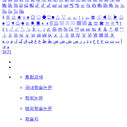
㎒
㎓
㎔
Ω
㏀
㏁
㎊
㎋
㎌
㏖
㏅
㎭
㎮
㎯
㏛
㎩
㎪
㎫
㎬
㏝
㏐
㏓
㏃
㏉
㏜
㏆
§
※
☆
★
○
●
◎
◇
◆
□
■
△
▽
→
←
↑
↓
↔
〓
◁
◀
▷
▶
♤
♠
♡
♥
♧
♣
⊙
◈
▣
◐
◑
▒
▤
▥
▨
▧
▦
▩
♨
☏
☎
☜
☞
¶
†
‡
↕
↗
↙
↖
↘
♭
♩
♪
♬
㉿
㈜
№
㏇
™
㏂
㏘
℡
＃
＆
＊
＠
ª
º
ⅰ
ⅱ
ⅲ
ⅳ
ⅴ
ⅵ
ⅶ
ⅷ
ⅸ
ⅹ
Ⅰ
Ⅱ
Ⅲ
Ⅳ
Ⅴ
Ⅵ
Ⅶ
Ⅷ
Ⅸ
Ⅹ
ا
ب
ت
ث
ج
ح
خ
د
ذ
ر
ز
س
ش
ص
ض
ط
ظ
ع
غ
ف
ق
ک
ل
م
ن
ه
و
ی
닫기
통합검색
국내학술논문
학위논문
해외학술논문
학술지