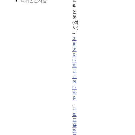
학위논문사항
학
위
논
문
(석
사)
--
이
화
여
자
대
학
교
교
육
대
학
원
,
과
학
교
육
전