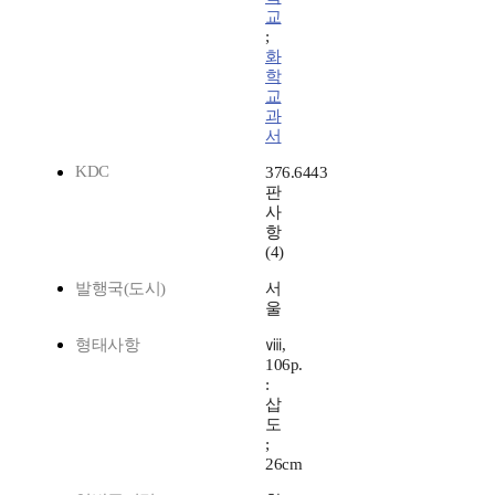
교
;
화
학
교
과
서
KDC
376.6443
판
사
항
(4)
발행국(도시)
서
울
형태사항
ⅷ,
106p.
:
삽
도
;
26cm