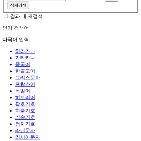
상세검색
결과 내 재검색
인기 검색어
다국어 입력
히라가나
가타카나
중국어
한글고어
그리스문자
프랑스어
독일어
히브리어
괄호기호
학술기호
기술기호
첨자기호
라틴문자
러시아문자