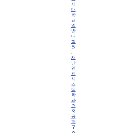
서
대
학
교
일
반
대
학
원
,
재
난
안
전
시
스
템
학
과
건
축
공
학
구
조