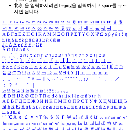
北京 을 입력하시려면
beijing
을 입력하시고 space를 누르
시면 됩니다.
ㅥ
ㅦ
ㅧ
ㅨ
ㅩ
ㅪ
ㅫ
ㅬ
ㅭ
ㅮ
ㅯ
ㅰ
ㅱ
ㅲ
ㅳ
ㅴ
ㅵ
ㅶ
ㅷ
ㅸ
ㅹ
ㅺ
ㅻ
ㅼ
ㅽ
ㅾ
ㅿ
ㆀ
ㆁ
ㆂ
ㆃ
ㆄ
ㆅ
ㆆ
ㆇ
ㆈ
ㆉ
ㆊ
ㆋ
ㆌ
ㆍ
ㆎ
Α
Β
Γ
Δ
Ε
Ζ
Η
Θ
Ι
Κ
Λ
Μ
Ν
Ξ
Ο
Π
Ρ
Σ
Τ
Υ
Φ
Χ
Ψ
Ω
α
β
γ
δ
ε
ζ
η
θ
ι
κ
λ
μ
ν
ξ
ο
π
ρ
σ
τ
υ
φ
χ
ψ
ω
á
à
Á
À
é
è
É
È
ç
Ç
ê
Ä
Ö
Ü
ä
ö
ü
ß
ְ
ֳ
ֲ
ֱ
ָ
ַ
ֵ
ֶ
ִ
ֹ
ּ
ֻ
ׂ
ׁ
ּ
ב
ה
נ
מ
צ
ת
ץ
ש
ד
ג
כ
ע
י
ח
ל
ך
ף
ק
ר
א
ט
ו
ן
ם
פ
‘
’
“
”
〔
〕
〈
〉
「
」
『
』
【
】
＂
（
）
［
］
｛
｝
±
×
÷
≠
≤
≥
∞
∴
♂
♀
∠
⊥
⌒
∂
∇
≡
≒
≪
≫
√
∽
∝
∵
∫
∬
∈
∋
⊆
⊇
⊂
⊃
∪
∩
∧
∨
￢
⇒
⇔
∀
∃
∮
∑
∏
＋
－
＜
＝
＞
、
。
·
‥
…
¨
〃
―
∥
＼
∼
´
～
ˇ
˘
˝
˚
˙
¸
˛
¡
¿
ː
！
＇
，
．
／
：
；
？
＾
＿
｀
｜
½
⅓
⅔
¼
¾
⅛
⅜
⅝
⅞
¹
²
³
⁴
ⁿ
₁
₂
₃
₄
Æ
Ð
Ħ
Ĳ
Ł
Ø
Œ
Þ
Ŧ
Ŋ
æ
đ
ð
ħ
ı
ĳ
ĸ
ŀ
ł
ø
œ
ß
þ
ŧ
ŋ
ŉ
А
Б
В
Г
Д
Е
Ё
Ж
З
И
Й
К
Л
М
Н
О
П
Р
С
Т
У
Ф
Х
Ц
Ч
Ш
Щ
Ъ
Ы
Ь
Э
Ю
Я
а
б
в
г
д
е
ё
ж
з
и
й
к
л
м
н
о
п
р
с
т
у
ф
х
ц
ч
ш
щ
ъ
ы
ь
э
ю
я
′
″
℃
Å
￠
￡
￥
¤
℉
‰
＄
％
Ｆ
￦
㎕
㎖
㎗
ℓ
㎘
㏄
㎣
㎤
㎥
㎦
㎙
㎚
㎛
㎜
㎝
㎞
㎟
㎠
㎡
㎢
㏊
㎍
㎎
㎏
㏏
㎈
㎉
㏈
㎧
㎨
㎰
㎱
㎲
㎳
㎴
㎵
㎶
㎷
㎸
㎹
㎀
㎁
㎂
㎃
㎄
㎺
㎻
㎽
㎾
㎿
㎐
㎑