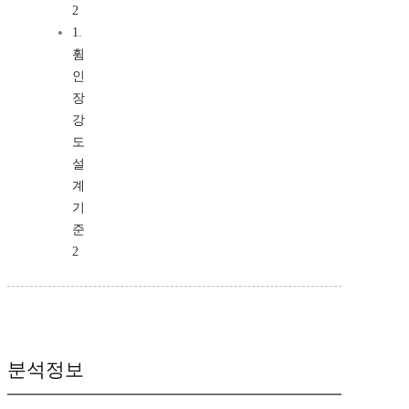
2
1.
휨
인
장
강
도
설
계
기
준
2
분석정보