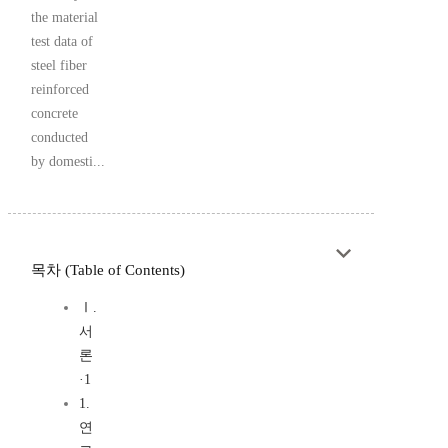
the material
test data of
steel fiber
reinforced
concrete
conducted
by domesti...
목차 (Table of Contents)
Ⅰ.
서
론
·1
1.
연