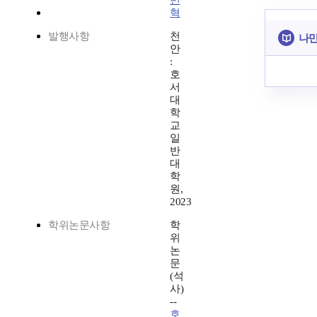
민
혁
발행사항
천
나만
안
:
호
서
대
학
교
일
반
대
학
원,
2023
학위논문사항
학
위
논
문
(석
사)
--
호