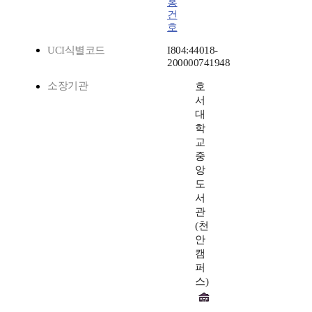
홍
건
호
UCI식별코드
I804:44018-
200000741948
소장기관
호
서
대
학
교
중
앙
도
서
관
(천
안
캠
퍼
스)