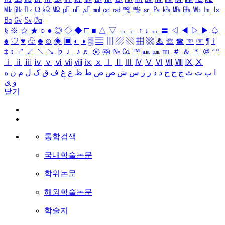
㎒
㎓
㎔
Ω
㏀
㏁
㎊
㎋
㎌
㏖
㏅
㎭
㎮
㎯
㏛
㎩
㎪
㎫
㎬
㏝
㏐
㏓
㏃
㏉
㏜
㏆
§
※
☆
★
○
●
◎
◇
◆
□
■
△
▽
→
←
↑
↓
↔
〓
◁
◀
▷
▶
♤
♠
♡
♥
♧
♣
⊙
◈
▣
◐
◑
▒
▤
▥
▨
▧
▦
▩
♨
☏
☎
☜
☞
¶
†
‡
↕
↗
↙
↖
↘
♭
♩
♪
♬
㉿
㈜
№
㏇
™
㏂
㏘
℡
＃
＆
＊
＠
ª
º
ⅰ
ⅱ
ⅲ
ⅳ
ⅴ
ⅵ
ⅶ
ⅷ
ⅸ
ⅹ
Ⅰ
Ⅱ
Ⅲ
Ⅳ
Ⅴ
Ⅵ
Ⅶ
Ⅷ
Ⅸ
Ⅹ
ا
ب
ت
ث
ج
ح
خ
د
ذ
ر
ز
س
ش
ص
ض
ط
ظ
ع
غ
ف
ق
ک
ل
م
ن
ه
و
ی
닫기
통합검색
국내학술논문
학위논문
해외학술논문
학술지