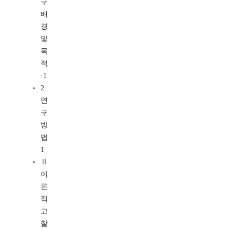
구
배
경
및
목
적
·1
2.
연
구
방
법
1
Ⅱ.
이
론
적
고
찰