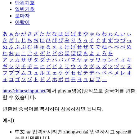
단위기호
일반기호
로마자
아랍어
あ
ぁ
か
が
さ
ざ
た
だ
な
は
ば
ぱ
ま
や
ゃ
ら
わ
ゎ
ん
い
ぃ
き
ぎ
し
じ
ち
ぢ
に
ひ
び
ぴ
み
り
う
ぅ
く
ぐ
す
ず
つ
づ
っ
ぬ
ふ
ぶ
ぷ
む
ゆ
ゅ
る
え
ぇ
け
げ
せ
ぜ
て
で
ね
へ
べ
ぺ
め
れ
お
ぉ
こ
ご
そ
ぞ
と
ど
の
ほ
ぼ
ぽ
も
よ
ょ
ろ
を
ア
ァ
カ
サ
ザ
タ
ダ
ナ
ハ
バ
パ
マ
ヤ
ャ
ラ
ワ
ヮ
ン
イ
ィ
キ
ギ
シ
ジ
チ
ヂ
ニ
ヒ
ビ
ピ
ミ
リ
ウ
ゥ
ク
グ
ス
ズ
ツ
ヅ
ッ
ヌ
フ
ブ
プ
ム
ユ
ュ
ル
エ
ェ
ケ
ゲ
セ
ゼ
テ
デ
ヘ
ベ
ペ
メ
レ
オ
ォ
コ
ゴ
ソ
ゾ
ト
ド
ノ
ホ
ボ
ポ
モ
ヨ
ョ
ロ
ヲ
―
http://chineseinput.net/
에서 pinyin(병음)방식으로 중국어를 변환
할 수 있습니다.
변환된 중국어를 복사하여 사용하시면 됩니다.
예시)
中文 을 입력하시려면
zhongwen
을 입력하시고 space를
누르시면됩니다.