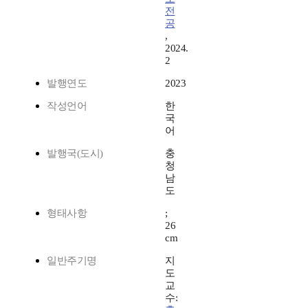
전
공
,
2024.
2
발행연도
2023
작성언어
한
국
어
발행국(도시)
충
청
남
도
형태사항
;
26
cm
일반주기명
지
도
교
수: