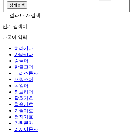
상세검색
결과 내 재검색
인기 검색어
다국어 입력
히라가나
가타카나
중국어
한글고어
그리스문자
프랑스어
독일어
히브리어
괄호기호
학술기호
기술기호
첨자기호
라틴문자
러시아문자