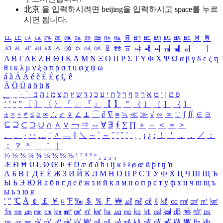
北京 을 입력하시려면
beijing
을 입력하시고 space를 누르
시면 됩니다.
ㅥ
ㅦ
ㅧ
ㅨ
ㅩ
ㅪ
ㅫ
ㅬ
ㅭ
ㅮ
ㅯ
ㅰ
ㅱ
ㅲ
ㅳ
ㅴ
ㅵ
ㅶ
ㅷ
ㅸ
ㅹ
ㅺ
ㅻ
ㅼ
ㅽ
ㅾ
ㅿ
ㆀ
ㆁ
ㆂ
ㆃ
ㆄ
ㆅ
ㆆ
ㆇ
ㆈ
ㆉ
ㆊ
ㆋ
ㆌ
ㆍ
ㆎ
Α
Β
Γ
Δ
Ε
Ζ
Η
Θ
Ι
Κ
Λ
Μ
Ν
Ξ
Ο
Π
Ρ
Σ
Τ
Υ
Φ
Χ
Ψ
Ω
α
β
γ
δ
ε
ζ
η
θ
ι
κ
λ
μ
ν
ξ
ο
π
ρ
σ
τ
υ
φ
χ
ψ
ω
á
à
Á
À
é
è
É
È
ç
Ç
ê
Ä
Ö
Ü
ä
ö
ü
ß
ְ
ֳ
ֲ
ֱ
ָ
ַ
ֵ
ֶ
ִ
ֹ
ּ
ֻ
ׂ
ׁ
ּ
ב
ה
נ
מ
צ
ת
ץ
ש
ד
ג
כ
ע
י
ח
ל
ך
ף
ק
ר
א
ט
ו
ן
ם
פ
‘
’
“
”
〔
〕
〈
〉
「
」
『
』
【
】
＂
（
）
［
］
｛
｝
±
×
÷
≠
≤
≥
∞
∴
♂
♀
∠
⊥
⌒
∂
∇
≡
≒
≪
≫
√
∽
∝
∵
∫
∬
∈
∋
⊆
⊇
⊂
⊃
∪
∩
∧
∨
￢
⇒
⇔
∀
∃
∮
∑
∏
＋
－
＜
＝
＞
、
。
·
‥
…
¨
〃
―
∥
＼
∼
´
～
ˇ
˘
˝
˚
˙
¸
˛
¡
¿
ː
！
＇
，
．
／
：
；
？
＾
＿
｀
｜
½
⅓
⅔
¼
¾
⅛
⅜
⅝
⅞
¹
²
³
⁴
ⁿ
₁
₂
₃
₄
Æ
Ð
Ħ
Ĳ
Ł
Ø
Œ
Þ
Ŧ
Ŋ
æ
đ
ð
ħ
ı
ĳ
ĸ
ŀ
ł
ø
œ
ß
þ
ŧ
ŋ
ŉ
А
Б
В
Г
Д
Е
Ё
Ж
З
И
Й
К
Л
М
Н
О
П
Р
С
Т
У
Ф
Х
Ц
Ч
Ш
Щ
Ъ
Ы
Ь
Э
Ю
Я
а
б
в
г
д
е
ё
ж
з
и
й
к
л
м
н
о
п
р
с
т
у
ф
х
ц
ч
ш
щ
ъ
ы
ь
э
ю
я
′
″
℃
Å
￠
￡
￥
¤
℉
‰
＄
％
Ｆ
￦
㎕
㎖
㎗
ℓ
㎘
㏄
㎣
㎤
㎥
㎦
㎙
㎚
㎛
㎜
㎝
㎞
㎟
㎠
㎡
㎢
㏊
㎍
㎎
㎏
㏏
㎈
㎉
㏈
㎧
㎨
㎰
㎱
㎲
㎳
㎴
㎵
㎶
㎷
㎸
㎹
㎀
㎁
㎂
㎃
㎄
㎺
㎻
㎽
㎾
㎿
㎐
㎑