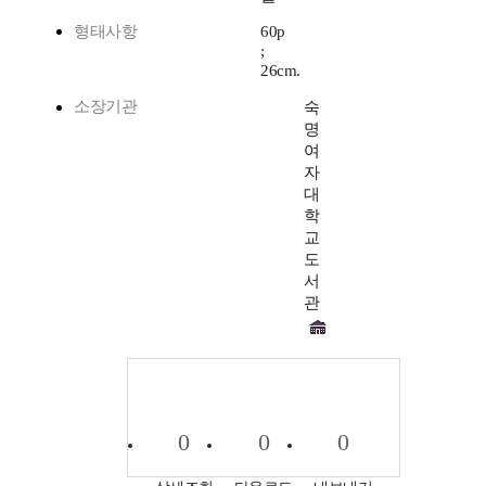
형태사항
60p
;
26cm.
소장기관
숙
명
여
자
대
학
교
도
서
관
0
0
0