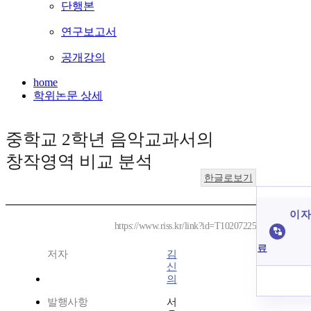
단행본
연구보고서
공개강의
home
학위논문 상세
중학교 2학년 음악교과서의
창작영역 비교 분석
한글로보기
이 자
https://www.riss.kr/link?id=T10207225
료
저자
김
신
의
발행사항
서