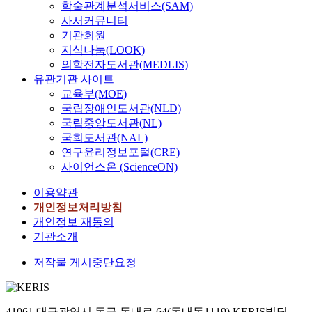
학술관계분석서비스(SAM)
사서커뮤니티
기관회원
지식나눔(LOOK)
의학전자도서관(MEDLIS)
유관기관 사이트
교육부(MOE)
국립장애인도서관(NLD)
국립중앙도서관(NL)
국회도서관(NAL)
연구윤리정보포털(CRE)
사이언스온 (ScienceON)
이용약관
개인정보처리방침
개인정보 재동의
기관소개
저작물 게시중단요청
41061 대구광역시 동구 동내로 64(동내동1119) KERIS빌딩