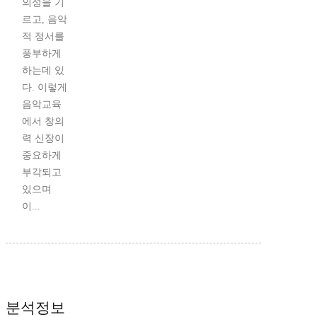
의성을 기
르고, 음악
적 정서를
풍부하게
하는데 있
다. 이렇게
음악교육
에서 창의
력 신장이
중요하게
부각되고
있으며
이...
분석정보