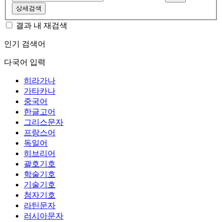
상세검색
결과 내 재검색
인기 검색어
다국어 입력
히라가나
가타카나
중국어
한글고어
그리스문자
프랑스어
독일어
히브리어
괄호기호
학술기호
기술기호
첨자기호
라틴문자
러시아문자