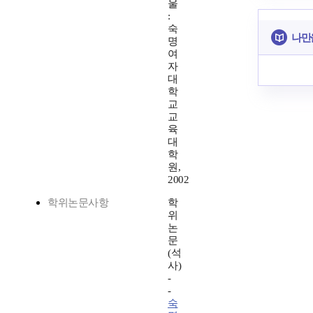
울
:
숙
나만
명
여
자
대
학
교
교
육
대
학
원,
2002
학위논문사항
학
위
논
문
(석
사)
-
-
숙