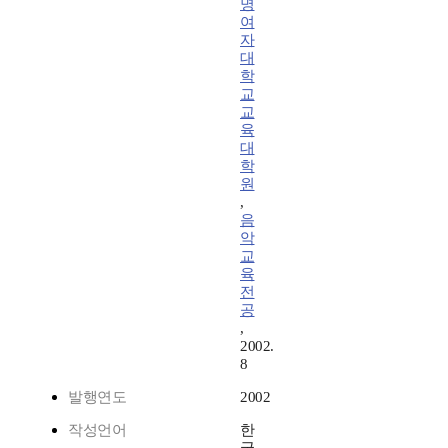
명
여
자
대
학
교
교
육
대
학
원
,
음
악
교
육
전
공
,
2002.
8
발행연도
2002
작성언어
한