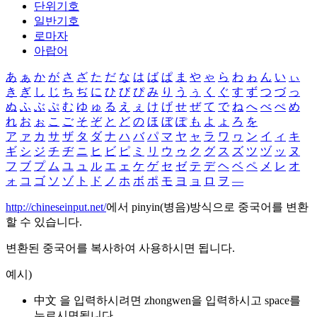
단위기호
일반기호
로마자
아랍어
あ
ぁ
か
が
さ
ざ
た
だ
な
は
ば
ぱ
ま
や
ゃ
ら
わ
ゎ
ん
い
ぃ
き
ぎ
し
じ
ち
ぢ
に
ひ
び
ぴ
み
り
う
ぅ
く
ぐ
す
ず
つ
づ
っ
ぬ
ふ
ぶ
ぷ
む
ゆ
ゅ
る
え
ぇ
け
げ
せ
ぜ
て
で
ね
へ
べ
ぺ
め
れ
お
ぉ
こ
ご
そ
ぞ
と
ど
の
ほ
ぼ
ぽ
も
よ
ょ
ろ
を
ア
ァ
カ
サ
ザ
タ
ダ
ナ
ハ
バ
パ
マ
ヤ
ャ
ラ
ワ
ヮ
ン
イ
ィ
キ
ギ
シ
ジ
チ
ヂ
ニ
ヒ
ビ
ピ
ミ
リ
ウ
ゥ
ク
グ
ス
ズ
ツ
ヅ
ッ
ヌ
フ
ブ
プ
ム
ユ
ュ
ル
エ
ェ
ケ
ゲ
セ
ゼ
テ
デ
ヘ
ベ
ペ
メ
レ
オ
ォ
コ
ゴ
ソ
ゾ
ト
ド
ノ
ホ
ボ
ポ
モ
ヨ
ョ
ロ
ヲ
―
http://chineseinput.net/
에서 pinyin(병음)방식으로 중국어를 변환
할 수 있습니다.
변환된 중국어를 복사하여 사용하시면 됩니다.
예시)
中文 을 입력하시려면
zhongwen
을 입력하시고 space를
누르시면됩니다.