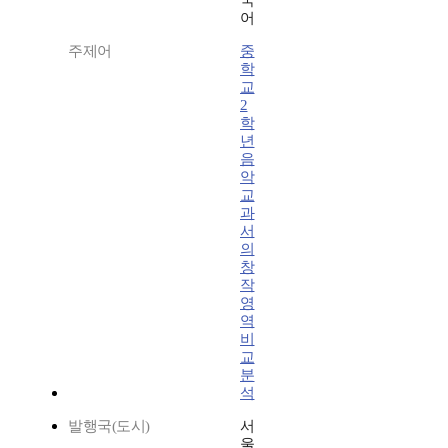
국
어
주제어
중
학
교
2
학
년
음
악
교
과
서
의
창
작
영
역
비
교
분
석
발행국(도시)
서
울