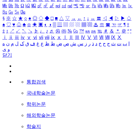
㎒
㎓
㎔
Ω
㏀
㏁
㎊
㎋
㎌
㏖
㏅
㎭
㎮
㎯
㏛
㎩
㎪
㎫
㎬
㏝
㏐
㏓
㏃
㏉
㏜
㏆
§
※
☆
★
○
●
◎
◇
◆
□
■
△
▽
→
←
↑
↓
↔
〓
◁
◀
▷
▶
♤
♠
♡
♥
♧
♣
⊙
◈
▣
◐
◑
▒
▤
▥
▨
▧
▦
▩
♨
☏
☎
☜
☞
¶
†
‡
↕
↗
↙
↖
↘
♭
♩
♪
♬
㉿
㈜
№
㏇
™
㏂
㏘
℡
＃
＆
＊
＠
ª
º
ⅰ
ⅱ
ⅲ
ⅳ
ⅴ
ⅵ
ⅶ
ⅷ
ⅸ
ⅹ
Ⅰ
Ⅱ
Ⅲ
Ⅳ
Ⅴ
Ⅵ
Ⅶ
Ⅷ
Ⅸ
Ⅹ
ا
ب
ت
ث
ج
ح
خ
د
ذ
ر
ز
س
ش
ص
ض
ط
ظ
ع
غ
ف
ق
ک
ل
م
ن
ه
و
ی
닫기
통합검색
국내학술논문
학위논문
해외학술논문
학술지