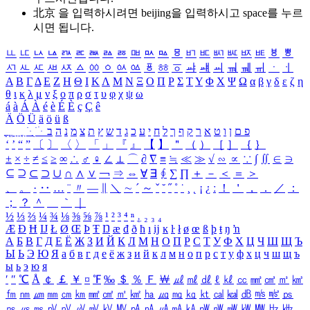
北京 을 입력하시려면
beijing
을 입력하시고 space를 누르
시면 됩니다.
ㅥ
ㅦ
ㅧ
ㅨ
ㅩ
ㅪ
ㅫ
ㅬ
ㅭ
ㅮ
ㅯ
ㅰ
ㅱ
ㅲ
ㅳ
ㅴ
ㅵ
ㅶ
ㅷ
ㅸ
ㅹ
ㅺ
ㅻ
ㅼ
ㅽ
ㅾ
ㅿ
ㆀ
ㆁ
ㆂ
ㆃ
ㆄ
ㆅ
ㆆ
ㆇ
ㆈ
ㆉ
ㆊ
ㆋ
ㆌ
ㆍ
ㆎ
Α
Β
Γ
Δ
Ε
Ζ
Η
Θ
Ι
Κ
Λ
Μ
Ν
Ξ
Ο
Π
Ρ
Σ
Τ
Υ
Φ
Χ
Ψ
Ω
α
β
γ
δ
ε
ζ
η
θ
ι
κ
λ
μ
ν
ξ
ο
π
ρ
σ
τ
υ
φ
χ
ψ
ω
á
à
Á
À
é
è
É
È
ç
Ç
ê
Ä
Ö
Ü
ä
ö
ü
ß
ְ
ֳ
ֲ
ֱ
ָ
ַ
ֵ
ֶ
ִ
ֹ
ּ
ֻ
ׂ
ׁ
ּ
ב
ה
נ
מ
צ
ת
ץ
ש
ד
ג
כ
ע
י
ח
ל
ך
ף
ק
ר
א
ט
ו
ן
ם
פ
‘
’
“
”
〔
〕
〈
〉
「
」
『
』
【
】
＂
（
）
［
］
｛
｝
±
×
÷
≠
≤
≥
∞
∴
♂
♀
∠
⊥
⌒
∂
∇
≡
≒
≪
≫
√
∽
∝
∵
∫
∬
∈
∋
⊆
⊇
⊂
⊃
∪
∩
∧
∨
￢
⇒
⇔
∀
∃
∮
∑
∏
＋
－
＜
＝
＞
、
。
·
‥
…
¨
〃
―
∥
＼
∼
´
～
ˇ
˘
˝
˚
˙
¸
˛
¡
¿
ː
！
＇
，
．
／
：
；
？
＾
＿
｀
｜
½
⅓
⅔
¼
¾
⅛
⅜
⅝
⅞
¹
²
³
⁴
ⁿ
₁
₂
₃
₄
Æ
Ð
Ħ
Ĳ
Ł
Ø
Œ
Þ
Ŧ
Ŋ
æ
đ
ð
ħ
ı
ĳ
ĸ
ŀ
ł
ø
œ
ß
þ
ŧ
ŋ
ŉ
А
Б
В
Г
Д
Е
Ё
Ж
З
И
Й
К
Л
М
Н
О
П
Р
С
Т
У
Ф
Х
Ц
Ч
Ш
Щ
Ъ
Ы
Ь
Э
Ю
Я
а
б
в
г
д
е
ё
ж
з
и
й
к
л
м
н
о
п
р
с
т
у
ф
х
ц
ч
ш
щ
ъ
ы
ь
э
ю
я
′
″
℃
Å
￠
￡
￥
¤
℉
‰
＄
％
Ｆ
￦
㎕
㎖
㎗
ℓ
㎘
㏄
㎣
㎤
㎥
㎦
㎙
㎚
㎛
㎜
㎝
㎞
㎟
㎠
㎡
㎢
㏊
㎍
㎎
㎏
㏏
㎈
㎉
㏈
㎧
㎨
㎰
㎱
㎲
㎳
㎴
㎵
㎶
㎷
㎸
㎹
㎀
㎁
㎂
㎃
㎄
㎺
㎻
㎽
㎾
㎿
㎐
㎑