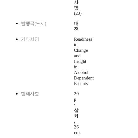
사
항
(20)
발행국(도시)
대
전
기타서명
Readiness
to
Change
and
Insight
in
Alcohol
Dependent
Patients
형태사항
20
p
:
삽
화
;
26
cm.