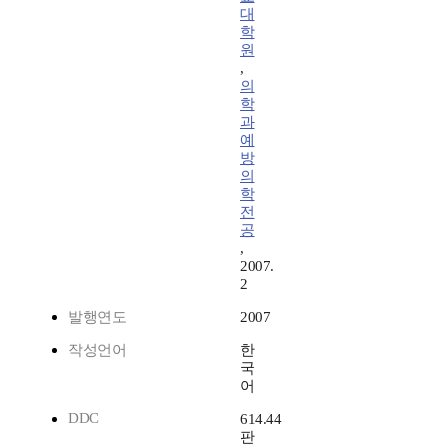
대
학
원
,
의
학
과
예
방
의
학
전
공
,
2007.
2
발행연도
2007
작성언어
한
국
어
DDC
614.44
판