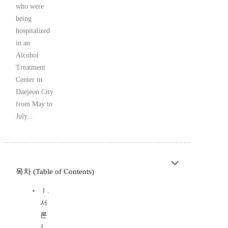
who were
being
hospitalized
in an
Alcohol
Treatment
Center in
Daejeon City
from May to
July...
목차 (Table of Contents)
Ⅰ.
서
론
1