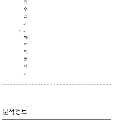
의
수
집
3
3.
자
료
의
분
석
5
분석정보