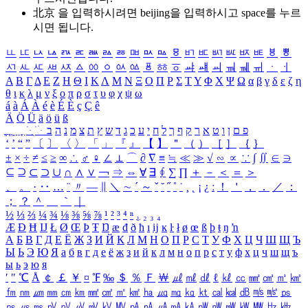
北京 을 입력하시려면
beijing
을 입력하시고 space를 누르
시면 됩니다.
ㅥ
ㅦ
ㅧ
ㅨ
ㅩ
ㅪ
ㅫ
ㅬ
ㅭ
ㅮ
ㅯ
ㅰ
ㅱ
ㅲ
ㅳ
ㅴ
ㅵ
ㅶ
ㅷ
ㅸ
ㅹ
ㅺ
ㅻ
ㅼ
ㅽ
ㅾ
ㅿ
ㆀ
ㆁ
ㆂ
ㆃ
ㆄ
ㆅ
ㆆ
ㆇ
ㆈ
ㆉ
ㆊ
ㆋ
ㆌ
ㆍ
ㆎ
Α
Β
Γ
Δ
Ε
Ζ
Η
Θ
Ι
Κ
Λ
Μ
Ν
Ξ
Ο
Π
Ρ
Σ
Τ
Υ
Φ
Χ
Ψ
Ω
α
β
γ
δ
ε
ζ
η
θ
ι
κ
λ
μ
ν
ξ
ο
π
ρ
σ
τ
υ
φ
χ
ψ
ω
á
à
Á
À
é
è
É
È
ç
Ç
ê
Ä
Ö
Ü
ä
ö
ü
ß
ְ
ֳ
ֲ
ֱ
ָ
ַ
ֵ
ֶ
ִ
ֹ
ּ
ֻ
ׂ
ׁ
ּ
ב
ה
נ
מ
צ
ת
ץ
ש
ד
ג
כ
ע
י
ח
ל
ך
ף
ק
ר
א
ט
ו
ן
ם
פ
‘
’
“
”
〔
〕
〈
〉
「
」
『
』
【
】
＂
（
）
［
］
｛
｝
±
×
÷
≠
≤
≥
∞
∴
♂
♀
∠
⊥
⌒
∂
∇
≡
≒
≪
≫
√
∽
∝
∵
∫
∬
∈
∋
⊆
⊇
⊂
⊃
∪
∩
∧
∨
￢
⇒
⇔
∀
∃
∮
∑
∏
＋
－
＜
＝
＞
、
。
·
‥
…
¨
〃
―
∥
＼
∼
´
～
ˇ
˘
˝
˚
˙
¸
˛
¡
¿
ː
！
＇
，
．
／
：
；
？
＾
＿
｀
｜
½
⅓
⅔
¼
¾
⅛
⅜
⅝
⅞
¹
²
³
⁴
ⁿ
₁
₂
₃
₄
Æ
Ð
Ħ
Ĳ
Ł
Ø
Œ
Þ
Ŧ
Ŋ
æ
đ
ð
ħ
ı
ĳ
ĸ
ŀ
ł
ø
œ
ß
þ
ŧ
ŋ
ŉ
А
Б
В
Г
Д
Е
Ё
Ж
З
И
Й
К
Л
М
Н
О
П
Р
С
Т
У
Ф
Х
Ц
Ч
Ш
Щ
Ъ
Ы
Ь
Э
Ю
Я
а
б
в
г
д
е
ё
ж
з
и
й
к
л
м
н
о
п
р
с
т
у
ф
х
ц
ч
ш
щ
ъ
ы
ь
э
ю
я
′
″
℃
Å
￠
￡
￥
¤
℉
‰
＄
％
Ｆ
￦
㎕
㎖
㎗
ℓ
㎘
㏄
㎣
㎤
㎥
㎦
㎙
㎚
㎛
㎜
㎝
㎞
㎟
㎠
㎡
㎢
㏊
㎍
㎎
㎏
㏏
㎈
㎉
㏈
㎧
㎨
㎰
㎱
㎲
㎳
㎴
㎵
㎶
㎷
㎸
㎹
㎀
㎁
㎂
㎃
㎄
㎺
㎻
㎽
㎾
㎿
㎐
㎑