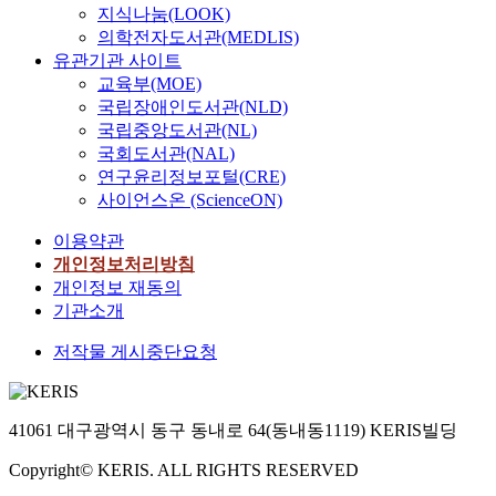
지식나눔(LOOK)
의학전자도서관(MEDLIS)
유관기관 사이트
교육부(MOE)
국립장애인도서관(NLD)
국립중앙도서관(NL)
국회도서관(NAL)
연구윤리정보포털(CRE)
사이언스온 (ScienceON)
이용약관
개인정보처리방침
개인정보 재동의
기관소개
저작물 게시중단요청
41061 대구광역시 동구 동내로 64(동내동1119) KERIS빌딩
Copyright© KERIS. ALL RIGHTS RESERVED