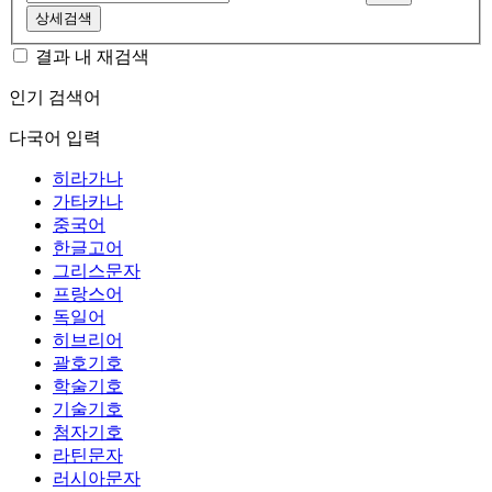
상세검색
결과 내 재검색
인기 검색어
다국어 입력
히라가나
가타카나
중국어
한글고어
그리스문자
프랑스어
독일어
히브리어
괄호기호
학술기호
기술기호
첨자기호
라틴문자
러시아문자