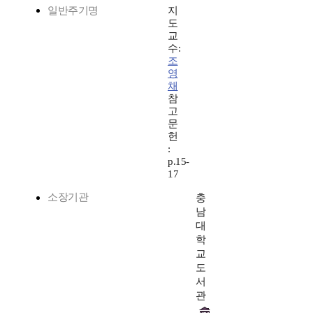
일반주기명
지
도
교
수:
조
영
채
참
고
문
헌
:
p.15-
17
소장기관
충
남
대
학
교
도
서
관