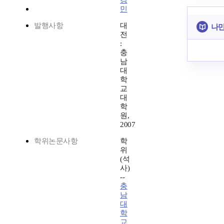
경
민
발행사항
대
나만
전
:
충
남
대
학
교
대
학
원,
2007
학위논문사항
학
위
(석
사)
--
충
남
대
학
교