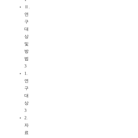
Ⅱ.
연
구
대
상
및
방
법
3
1.
연
구
대
상
3
2.
자
료