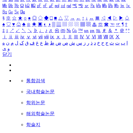
㎒
㎓
㎔
Ω
㏀
㏁
㎊
㎋
㎌
㏖
㏅
㎭
㎮
㎯
㏛
㎩
㎪
㎫
㎬
㏝
㏐
㏓
㏃
㏉
㏜
㏆
§
※
☆
★
○
●
◎
◇
◆
□
■
△
▽
→
←
↑
↓
↔
〓
◁
◀
▷
▶
♤
♠
♡
♥
♧
♣
⊙
◈
▣
◐
◑
▒
▤
▥
▨
▧
▦
▩
♨
☏
☎
☜
☞
¶
†
‡
↕
↗
↙
↖
↘
♭
♩
♪
♬
㉿
㈜
№
㏇
™
㏂
㏘
℡
＃
＆
＊
＠
ª
º
ⅰ
ⅱ
ⅲ
ⅳ
ⅴ
ⅵ
ⅶ
ⅷ
ⅸ
ⅹ
Ⅰ
Ⅱ
Ⅲ
Ⅳ
Ⅴ
Ⅵ
Ⅶ
Ⅷ
Ⅸ
Ⅹ
ا
ب
ت
ث
ج
ح
خ
د
ذ
ر
ز
س
ش
ص
ض
ط
ظ
ع
غ
ف
ق
ک
ل
م
ن
ه
و
ی
닫기
통합검색
국내학술논문
학위논문
해외학술논문
학술지