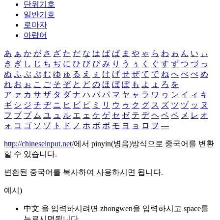
단위기호
일반기호
로마자
아랍어
あ
ぁ
か
が
さ
ざ
た
だ
な
は
ば
ぱ
ま
や
ゃ
ら
わ
ゎ
ん
い
ぃ
き
ぎ
し
じ
ち
ぢ
に
ひ
び
ぴ
み
り
う
ぅ
く
ぐ
す
ず
つ
づ
っ
ぬ
ふ
ぶ
ぷ
む
ゆ
ゅ
る
え
ぇ
け
げ
せ
ぜ
て
で
ね
へ
べ
ぺ
め
れ
お
ぉ
こ
ご
そ
ぞ
と
ど
の
ほ
ぼ
ぽ
も
よ
ょ
ろ
を
ア
ァ
カ
サ
ザ
タ
ダ
ナ
ハ
バ
パ
マ
ヤ
ャ
ラ
ワ
ヮ
ン
イ
ィ
キ
ギ
シ
ジ
チ
ヂ
ニ
ヒ
ビ
ピ
ミ
リ
ウ
ゥ
ク
グ
ス
ズ
ツ
ヅ
ッ
ヌ
フ
ブ
プ
ム
ユ
ュ
ル
エ
ェ
ケ
ゲ
セ
ゼ
テ
デ
ヘ
ベ
ペ
メ
レ
オ
ォ
コ
ゴ
ソ
ゾ
ト
ド
ノ
ホ
ボ
ポ
モ
ヨ
ョ
ロ
ヲ
―
http://chineseinput.net/
에서 pinyin(병음)방식으로 중국어를 변환
할 수 있습니다.
변환된 중국어를 복사하여 사용하시면 됩니다.
예시)
中文 을 입력하시려면
zhongwen
을 입력하시고 space를
누르시면됩니다.