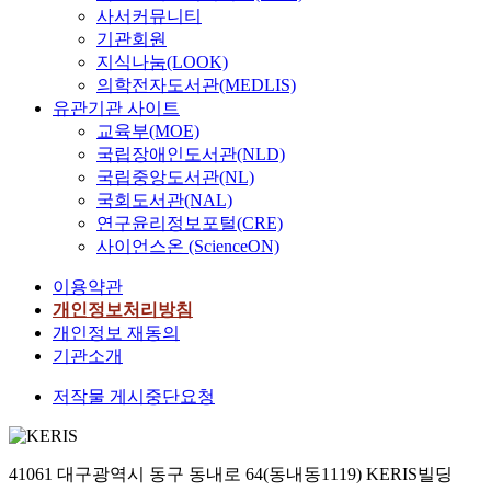
사서커뮤니티
기관회원
지식나눔(LOOK)
의학전자도서관(MEDLIS)
유관기관 사이트
교육부(MOE)
국립장애인도서관(NLD)
국립중앙도서관(NL)
국회도서관(NAL)
연구윤리정보포털(CRE)
사이언스온 (ScienceON)
이용약관
개인정보처리방침
개인정보 재동의
기관소개
저작물 게시중단요청
41061 대구광역시 동구 동내로 64(동내동1119) KERIS빌딩