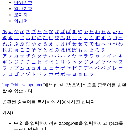
단위기호
일반기호
로마자
아랍어
あ
ぁ
か
が
さ
ざ
た
だ
な
は
ば
ぱ
ま
や
ゃ
ら
わ
ゎ
ん
い
ぃ
き
ぎ
し
じ
ち
ぢ
に
ひ
び
ぴ
み
り
う
ぅ
く
ぐ
す
ず
つ
づ
っ
ぬ
ふ
ぶ
ぷ
む
ゆ
ゅ
る
え
ぇ
け
げ
せ
ぜ
て
で
ね
へ
べ
ぺ
め
れ
お
ぉ
こ
ご
そ
ぞ
と
ど
の
ほ
ぼ
ぽ
も
よ
ょ
ろ
を
ア
ァ
カ
サ
ザ
タ
ダ
ナ
ハ
バ
パ
マ
ヤ
ャ
ラ
ワ
ヮ
ン
イ
ィ
キ
ギ
シ
ジ
チ
ヂ
ニ
ヒ
ビ
ピ
ミ
リ
ウ
ゥ
ク
グ
ス
ズ
ツ
ヅ
ッ
ヌ
フ
ブ
プ
ム
ユ
ュ
ル
エ
ェ
ケ
ゲ
セ
ゼ
テ
デ
ヘ
ベ
ペ
メ
レ
オ
ォ
コ
ゴ
ソ
ゾ
ト
ド
ノ
ホ
ボ
ポ
モ
ヨ
ョ
ロ
ヲ
―
http://chineseinput.net/
에서 pinyin(병음)방식으로 중국어를 변환
할 수 있습니다.
변환된 중국어를 복사하여 사용하시면 됩니다.
예시)
中文 을 입력하시려면
zhongwen
을 입력하시고 space를
누르시면됩니다.