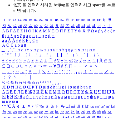
北京 을 입력하시려면
beijing
을 입력하시고 space를 누르
시면 됩니다.
ㅥ
ㅦ
ㅧ
ㅨ
ㅩ
ㅪ
ㅫ
ㅬ
ㅭ
ㅮ
ㅯ
ㅰ
ㅱ
ㅲ
ㅳ
ㅴ
ㅵ
ㅶ
ㅷ
ㅸ
ㅹ
ㅺ
ㅻ
ㅼ
ㅽ
ㅾ
ㅿ
ㆀ
ㆁ
ㆂ
ㆃ
ㆄ
ㆅ
ㆆ
ㆇ
ㆈ
ㆉ
ㆊ
ㆋ
ㆌ
ㆍ
ㆎ
Α
Β
Γ
Δ
Ε
Ζ
Η
Θ
Ι
Κ
Λ
Μ
Ν
Ξ
Ο
Π
Ρ
Σ
Τ
Υ
Φ
Χ
Ψ
Ω
α
β
γ
δ
ε
ζ
η
θ
ι
κ
λ
μ
ν
ξ
ο
π
ρ
σ
τ
υ
φ
χ
ψ
ω
á
à
Á
À
é
è
É
È
ç
Ç
ê
Ä
Ö
Ü
ä
ö
ü
ß
ְ
ֳ
ֲ
ֱ
ָ
ַ
ֵ
ֶ
ִ
ֹ
ּ
ֻ
ׂ
ׁ
ּ
ב
ה
נ
מ
צ
ת
ץ
ש
ד
ג
כ
ע
י
ח
ל
ך
ף
ק
ר
א
ט
ו
ן
ם
פ
‘
’
“
”
〔
〕
〈
〉
「
」
『
』
【
】
＂
（
）
［
］
｛
｝
±
×
÷
≠
≤
≥
∞
∴
♂
♀
∠
⊥
⌒
∂
∇
≡
≒
≪
≫
√
∽
∝
∵
∫
∬
∈
∋
⊆
⊇
⊂
⊃
∪
∩
∧
∨
￢
⇒
⇔
∀
∃
∮
∑
∏
＋
－
＜
＝
＞
、
。
·
‥
…
¨
〃
―
∥
＼
∼
´
～
ˇ
˘
˝
˚
˙
¸
˛
¡
¿
ː
！
＇
，
．
／
：
；
？
＾
＿
｀
｜
½
⅓
⅔
¼
¾
⅛
⅜
⅝
⅞
¹
²
³
⁴
ⁿ
₁
₂
₃
₄
Æ
Ð
Ħ
Ĳ
Ł
Ø
Œ
Þ
Ŧ
Ŋ
æ
đ
ð
ħ
ı
ĳ
ĸ
ŀ
ł
ø
œ
ß
þ
ŧ
ŋ
ŉ
А
Б
В
Г
Д
Е
Ё
Ж
З
И
Й
К
Л
М
Н
О
П
Р
С
Т
У
Ф
Х
Ц
Ч
Ш
Щ
Ъ
Ы
Ь
Э
Ю
Я
а
б
в
г
д
е
ё
ж
з
и
й
к
л
м
н
о
п
р
с
т
у
ф
х
ц
ч
ш
щ
ъ
ы
ь
э
ю
я
′
″
℃
Å
￠
￡
￥
¤
℉
‰
＄
％
Ｆ
￦
㎕
㎖
㎗
ℓ
㎘
㏄
㎣
㎤
㎥
㎦
㎙
㎚
㎛
㎜
㎝
㎞
㎟
㎠
㎡
㎢
㏊
㎍
㎎
㎏
㏏
㎈
㎉
㏈
㎧
㎨
㎰
㎱
㎲
㎳
㎴
㎵
㎶
㎷
㎸
㎹
㎀
㎁
㎂
㎃
㎄
㎺
㎻
㎽
㎾
㎿
㎐
㎑