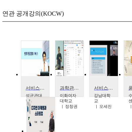
연관 공개강의(KOCW)
서비스품질경영
과학관 경영과 커뮤니케이션 part 2 : 구글을 이용한 고객만족도 조사
서비스경영
성균관대
이화여자
강남대학
학교
대학교
교
박영택
정창권
오세진