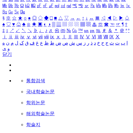
㎒
㎓
㎔
Ω
㏀
㏁
㎊
㎋
㎌
㏖
㏅
㎭
㎮
㎯
㏛
㎩
㎪
㎫
㎬
㏝
㏐
㏓
㏃
㏉
㏜
㏆
§
※
☆
★
○
●
◎
◇
◆
□
■
△
▽
→
←
↑
↓
↔
〓
◁
◀
▷
▶
♤
♠
♡
♥
♧
♣
⊙
◈
▣
◐
◑
▒
▤
▥
▨
▧
▦
▩
♨
☏
☎
☜
☞
¶
†
‡
↕
↗
↙
↖
↘
♭
♩
♪
♬
㉿
㈜
№
㏇
™
㏂
㏘
℡
＃
＆
＊
＠
ª
º
ⅰ
ⅱ
ⅲ
ⅳ
ⅴ
ⅵ
ⅶ
ⅷ
ⅸ
ⅹ
Ⅰ
Ⅱ
Ⅲ
Ⅳ
Ⅴ
Ⅵ
Ⅶ
Ⅷ
Ⅸ
Ⅹ
ا
ب
ت
ث
ج
ح
خ
د
ذ
ر
ز
س
ش
ص
ض
ط
ظ
ع
غ
ف
ق
ک
ل
م
ن
ه
و
ی
닫기
통합검색
국내학술논문
학위논문
해외학술논문
학술지