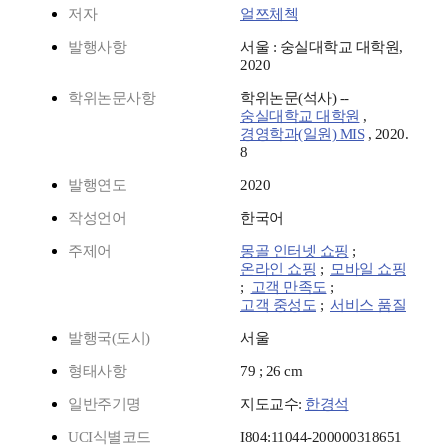
저자
얼쯔체첵
발행사항
서울 : 숭실대학교 대학원,
2020
학위논문사항
학위논문(석사) --
숭실대학교 대학원
,
경영학과(일원) MIS
, 2020.
8
발행연도
2020
작성언어
한국어
주제어
몽골 인터넷 쇼핑
;
온라인 쇼핑
;
모바일 쇼핑
;
고객 만족도
;
고객 중성도
;
서비스 품질
발행국(도시)
서울
형태사항
79 ; 26 cm
일반주기명
지도교수:
한경석
UCI식별코드
I804:11044-200000318651