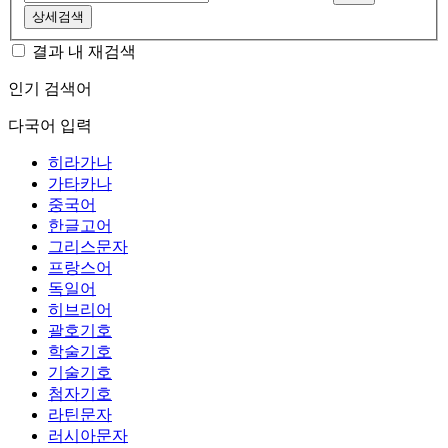
상세검색
결과 내 재검색
인기 검색어
다국어 입력
히라가나
가타카나
중국어
한글고어
그리스문자
프랑스어
독일어
히브리어
괄호기호
학술기호
기술기호
첨자기호
라틴문자
러시아문자